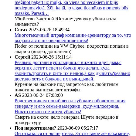
mēģinot paķert uz muļķi, ka viens no vecākiem ir bijis
noziegumavietā. Žēl, ka tā, jo tagad ticamības moments būs
mazāks. Parasti…
Убийство 7-летней Юстине: девочку убили из-за
алиментов?
Corax
2023-06-26 18:49:34
Многотысячный штраф компании-арендатору за то, что
выдали авто несовершеннолетним!
Побег от полиции на VW Citybee: подростки попали в
аварию (видео, дополнено)
Сергей
2023-06-26 15:11:14
Реально достали курильщики.с нижних идёт дым,с
верхних летит пепел и бычки.что делать,куда
звонить.трогать и бить их нельзя,а как дышать?реально
достало хоть с балкона их выкидывай.
Курение на балконе под запретом: как любителям
никотина выписывают штрафы
AS
2023-06-24 07:08:00
Родственникам погибшего-глубокие соболезнования,
генералу и его семье-выдержки, суду-милосердия.
Никто никого не хотел убивать!
Смерть на охоте: дело генерала Шулте передано в
прокуратуру
Под наркотиками?
2023-06-09 05:27:17
Он отказался от экспертизы. За это такое же наказание,