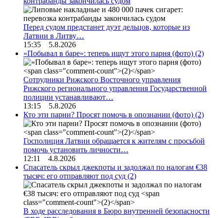
контрабанды закончилась судом
Перед судом предстанет дуэт дельцов, которые из
Латвии в Литву…
15:35 5.8.2026
«Побывал в баре»: теперь ищут этого парня (фото)
(2)
Сотрудники Рижского Восточного управления
Рижского регионального управления Государственной
полиции устанавливают…
13:15 5.8.2026
Кто эти парни? Просят помочь в опознании (фото)
(2)
Госполиция Латвии обращается к жителям с просьбой
помочь установить личности…
12:11 4.8.2026
Спасатель скрыл джекпоты и задолжал по налогам €38
тысяч: его отправляют под суд
(2)
В ходе расследования в Бюро внутренней безопасности