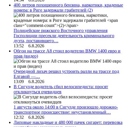
400 литров похищенного бензина, наркотики, краденые
номера: в Риге задержали грабителей
(2)
Полицейские рижского Восточного управления
Госполиции пресекли деятельность криминального
дуэта, поставившего…
13:52 6.8.2026
Обгон на трассе А8 стоил водителю BMW 1400 евро и
прав (видео)
Очередной лихач решил устроить ралли на трассе под
Елгавой —…
13:09 6.8.2026
В Сигулде водитель сбил велосипедиста: просят
откликнуться очевидцев
1 августа около 14:00 в Сигулде произошло дорожно-
транспортное происшествие: неустановленный…
12:32 6.8.2026
Липовые накладные и 480 000 пачек сигарет: перевозка