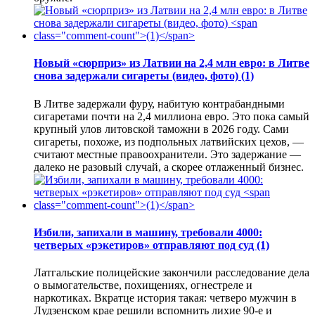
Новый «сюрприз» из Латвии на 2,4 млн евро: в Литве
снова задержали сигареты (видео, фото)
(1)
В Литве задержали фуру, набитую контрабандными
сигаретами почти на 2,4 миллиона евро. Это пока самый
крупный улов литовской таможни в 2026 году. Сами
сигареты, похоже, из подпольных латвийских цехов, —
считают местные правоохранители. Это задержание —
далеко не разовый случай, а скорее отлаженный бизнес.
Избили, запихали в машину, требовали 4000:
четверых «рэкетиров» отправляют под суд
(1)
Латгальские полицейские закончили расследование дела
о вымогательстве, похищениях, огнестреле и
наркотиках. Вкратце история такая: четверо мужчин в
Лудзенском крае решили вспомнить лихие 90-е и