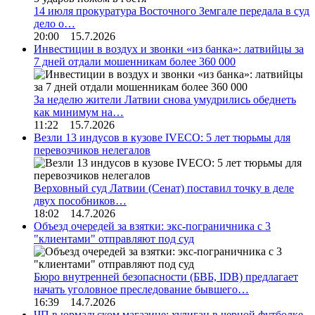
14 июля прокуратура Восточного Земгале передала в суд
дело о…
20:00 15.7.2026
Инвестиции в воздух и звонки «из банка»: латвийцы за
7 дней отдали мошенникам более 360 000
За неделю жители Латвии снова умудрились обеднеть
как минимум на…
11:22 15.7.2026
Везли 13 индусов в кузове IVECO: 5 лет тюрьмы для
перевозчиков нелегалов
Верховный суд Латвии (Сенат) поставил точку в деле
двух пособников…
18:02 14.7.2026
Объезд очередей за взятки: экс-пограничника с 3
"клиентами" отправляют под суд
Бюро внутренней безопасности (БВБ, IDB) предлагает
начать уголовное преследование бывшего…
16:39 14.7.2026
ЧП в юрмальском магазине: хулиган в черной футболке