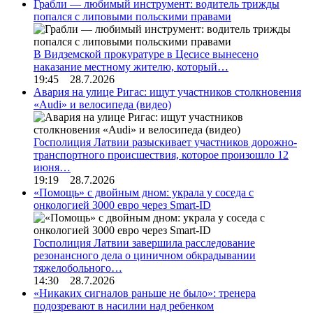
Грабли — любимый инструмент: водитель трижды
попался с липовыми польскими правами
В Видземской прокуратуре в Цесисе вынесено
наказание местному жителю, который…
19:45 28.7.2026
Авария на улице Ригас: ищут участников столкновения
«Audi» и велосипеда (видео)
Госполиция Латвии разыскивает участников дорожно-
транспортного происшествия, которое произошло 12
июня…
19:19 28.7.2026
«Помощь» с двойным дном: украла у соседа с
онкологией 3000 евро через Smart-ID
Госполиция Латвии завершила расследование
резонансного дела о циничном обкрадывании
тяжелобольного…
14:30 28.7.2026
«Никаких сигналов раньше не было»: тренера
подозревают в насилии над ребенком