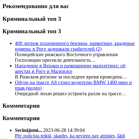
Рекомендованно для вас
Криминальный топ 3
Криминальный топ 3
400 литров похищенного бензина, наркотики, краденые
номера: в Риге задержали грабителей
(2)
Полицейские рижского Восточного управления
Госполиции пресекли деятельность…
Нападение в Вецаки и развращение малолетних: об
арестах в Риге и Малпилсе
В Рижском регионе за последнее время проведена…
Обгон на трассе А8 стоил водителю BMW 1400 евро и
прав (видео)
Очередной лихач решил устроить ралли на трассе…
Комментарии
Комментарии
Secinājumi...
2023-06-28 14:39:04
Pēc policijas teiktā, skaidrs, ka neviens nav atzinies, šādi