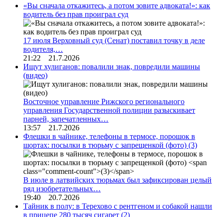
«Вы сначала откажитесь, а потом зовите адвоката!»: как
водитель без прав проиграл суд
17 июля Верховный суд (Сенат) поставил точку в деле
водителя,…
21:22 21.7.2026
Ищут хулиганов: повалили знак, повредили машины
(видео)
Восточное управление Рижского регионального
управления Государственной полиции разыскивает
парней, запечатленных…
13:57 21.7.2026
Флешки в чайнике, телефоны в термосе, порошок в
шортах: посылки в тюрьму с запрещенкой (фото)
(3)
В июле в латвийских тюрьмах был зафиксирован целый
ряд изобретательных…
19:40 20.7.2026
Тайник в полу: в Терехово с рентгеном и собакой нашли
в прицепе 280 тысяч сигарет
(2)