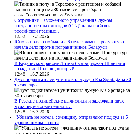
Сотрудники Таможенного управления Службы
государственных доходов (СГД) на латвийско-
российской границе…
12:52 17.7.2026
Юного поляка поймали с 6 нелегалами. Прокуратура
начала дело против пограничников Беларуси
В Кедайнском районе Литвы был задержан 18-летний
гражданин Польши, который…
12:48 16.7.2026
Дуэт поджигателей уничтожил чужую Kia Sportage за 30
тысяч евро
В Резекне полицейские вычислили и задержали двух
мужчин, которые решили…
12:28 16.7.2026
"Убивать не хотела": женщину отправляют под суд за 5
ударов ножом в гостя