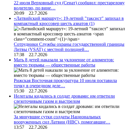
22 июля Верховный суд (Сенат) сообщил: престарелому
водителю, по вине…
20:09 22.7.2026
«Латвийский маршрут»: 19-летний "таксист" запихал в
компактный кроссовер шесть азиатов
(1)
Сотрудники Службы охраны государственной границы
Литвы (VSAT) с местной полицией…
17:38 22.7.2026
Мать 8 детей наказали за уклонение от алиментов:
вместо тюрьмы — общественные работы
Рижская Восточная прокуратура 10 июля поставила
точку в очередном деле…
15:30 22.7.2026
Нелегалы кидались в солдат дровами: им ответили
слезоточивым газом и выстрелом
За минувшие сутки солдаты Национальных
вооруженных сил Латвии (НВС), помогавшие…
13:57 22.7.2026