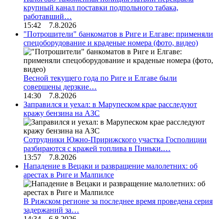
крупный канал поставки подпольного табака,
работавший…
15:42 7.8.2026
"Потрошители" банкоматов в Риге и Елгаве: применяли
спецоборудование и краденые номера (фото, видео)
Весной текущего года по Риге и Елгаве были
совершены дерзкие…
14:30 7.8.2026
Заправился и уехал: в Марупеском крае расследуют
кражу бензина на АЗС
Сотрудники Южно-Пририжского участка Госполиции
разбираются с кражей топлива в Пиньки.…
13:57 7.8.2026
Нападение в Вецаки и развращение малолетних: об
арестах в Риге и Малпилсе
В Рижском регионе за последнее время проведена серия
задержаний за…
14:34 6.8.2026