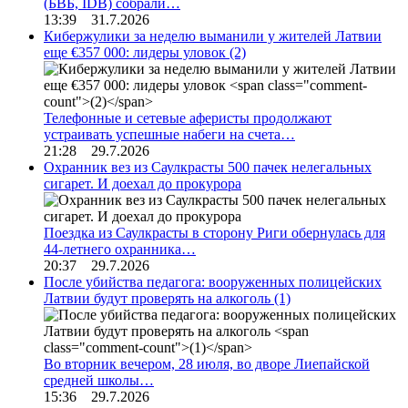
(БВБ, IDB) собрали…
13:39 31.7.2026
Кибержулики за неделю выманили у жителей Латвии
еще €357 000: лидеры уловок
(2)
Телефонные и сетевые аферисты продолжают
устраивать успешные набеги на счета…
21:28 29.7.2026
Охранник вез из Саулкрасты 500 пачек нелегальных
сигарет. И доехал до прокурора
Поездка из Саулкрасты в сторону Риги обернулась для
44-летнего охранника…
20:37 29.7.2026
После убийства педагога: вооруженных полицейских
Латвии будут проверять на алкоголь
(1)
Во вторник вечером, 28 июля, во дворе Лиепайской
средней школы…
15:36 29.7.2026