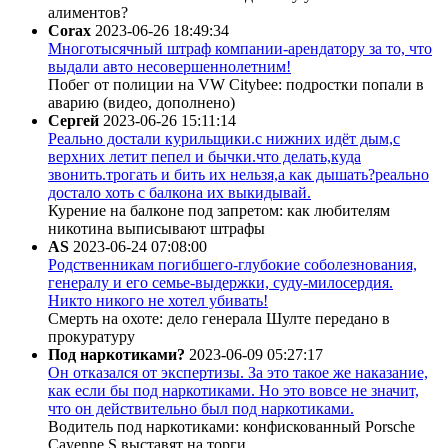
алиментов?
Corax
2023-06-26 18:49:34
Многотысячный штраф компании-арендатору за то, что
выдали авто несовершеннолетним!
Побег от полиции на VW Citybee: подростки попали в
аварию (видео, дополнено)
Сергей
2023-06-26 15:11:14
Реально достали курильщики.с нижних идёт дым,с
верхних летит пепел и бычки.что делать,куда
звонить.трогать и бить их нельзя,а как дышать?реально
достало хоть с балкона их выкидывай.
Курение на балконе под запретом: как любителям
никотина выписывают штрафы
AS
2023-06-24 07:08:00
Родственникам погибшего-глубокие соболезнования,
генералу и его семье-выдержки, суду-милосердия.
Никто никого не хотел убивать!
Смерть на охоте: дело генерала Шулте передано в
прокуратуру
Под наркотиками?
2023-06-09 05:27:17
Он отказался от экспертизы. За это такое же наказание,
как если бы под наркотиками. Но это вовсе не значит,
что он действительно был под наркотиками.
Водитель под наркотиками: конфискованный Porsche
Cayenne S выставят на торги