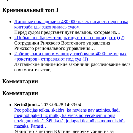
Криминальный топ 3
Липовые накладные и 480 000 пачек сигарет: перевозка
контрабанды закончилась судом
Перед судом предстанет дуэт дельцов, которые из…
«Побывал в баре»: теперь ищут этого парня (фото)
(2)
Сотрудники Рижского Восточного управления
Рижского регионального управления…
Избили, запихали в машину, требовали 4000: четверых
«рэкетиров» отправляют под суд
(1)
Латгальские полицейские закончили расследование дела
о вымогательстве,…
Комментарии
Комментарии
Secinājumi...
2023-06-28 14:39:04
Pēc policijas teiktā, skaidrs, ka neviens nav atzinies, šādi
mēģinot paķert uz muļķi, ka viens no vecākiem ir bijis
noziegumavietā. Žēl, ka tā, jo tagad ticamības moments būs
mazāks. Parasti…
Убийство 7-летней Юстине: девочку убили из-за