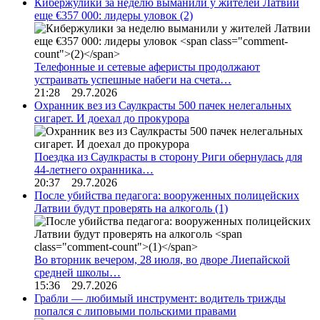
Кибержулики за неделю выманили у жителей Латвии
еще €357 000: лидеры уловок
(2)
Телефонные и сетевые аферисты продолжают
устраивать успешные набеги на счета…
21:28 29.7.2026
Охранник вез из Саулкрасты 500 пачек нелегальных
сигарет. И доехал до прокурора
Поездка из Саулкрасты в сторону Риги обернулась для
44-летнего охранника…
20:37 29.7.2026
После убийства педагога: вооруженных полицейских
Латвии будут проверять на алкоголь
(1)
Во вторник вечером, 28 июля, во дворе Лиепайской
средней школы…
15:36 29.7.2026
Грабли — любимый инструмент: водитель трижды
попался с липовыми польскими правами