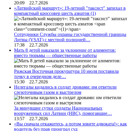
20:09 22.7.2026
«Латвийский маршрут»: 19-летний "таксист" запихал в
компактный кроссовер шесть азиатов
(1)
Сотрудники Службы охраны государственной границы
Литвы (VSAT) с местной полицией…
17:38 22.7.2026
Мать 8 детей наказали за уклонение от алиментов:
вместо тюрьмы — общественные работы
Рижская Восточная прокуратура 10 июля поставила
точку в очередном деле…
15:30 22.7.2026
Нелегалы кидались в солдат дровами: им ответили
слезоточивым газом и выстрелом
За минувшие сутки солдаты Национальных
вооруженных сил Латвии (НВС), помогавшие…
13:57 22.7.2026
«Вы сначала откажитесь, а потом зовите адвоката!»: как
водитель без прав проиграл суд