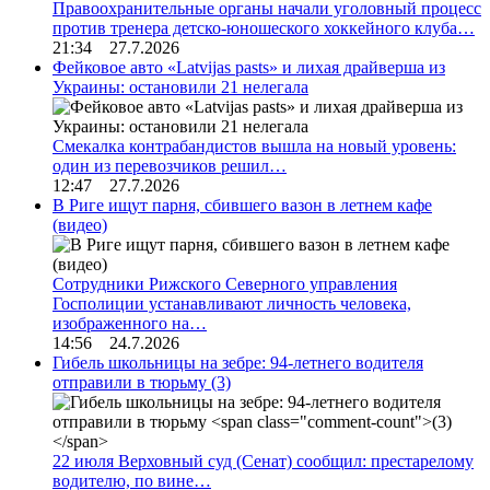
Правоохранительные органы начали уголовный процесс
против тренера детско-юношеского хоккейного клуба…
21:34 27.7.2026
Фейковое авто «Latvijas pasts» и лихая драйверша из
Украины: остановили 21 нелегала
Смекалка контрабандистов вышла на новый уровень:
один из перевозчиков решил…
12:47 27.7.2026
В Риге ищут парня, сбившего вазон в летнем кафе
(видео)
Сотрудники Рижского Северного управления
Госполиции устанавливают личность человека,
изображенного на…
14:56 24.7.2026
Гибель школьницы на зебре: 94-летнего водителя
отправили в тюрьму
(3)
22 июля Верховный суд (Сенат) сообщил: престарелому
водителю, по вине…