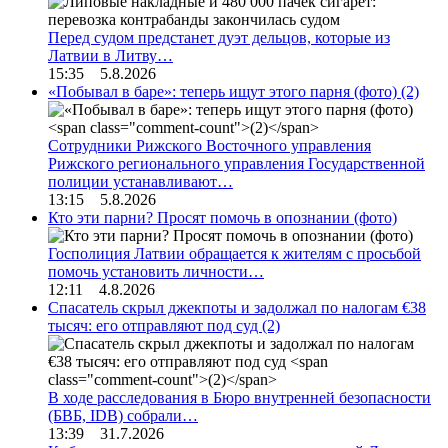
Перед судом предстанет дуэт дельцов, которые из
Латвии в Литву…
15:35 5.8.2026
«Побывал в баре»: теперь ищут этого парня (фото)
(2)
Сотрудники Рижского Восточного управления
Рижского регионального управления Государственной
полиции устанавливают…
13:15 5.8.2026
Кто эти парни? Просят помочь в опознании (фото)
Госполиция Латвии обращается к жителям с просьбой
помочь установить личности…
12:11 4.8.2026
Спасатель скрыл джекпоты и задолжал по налогам €38
тысяч: его отправляют под суд
(2)
В ходе расследования в Бюро внутренней безопасности
(БВБ, IDB) собрали…
13:39 31.7.2026