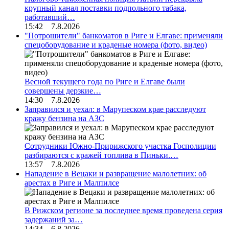
крупный канал поставки подпольного табака,
работавший…
15:42 7.8.2026
"Потрошители" банкоматов в Риге и Елгаве: применяли
спецоборудование и краденые номера (фото, видео)
Весной текущего года по Риге и Елгаве были
совершены дерзкие…
14:30 7.8.2026
Заправился и уехал: в Марупеском крае расследуют
кражу бензина на АЗС
Сотрудники Южно-Пририжского участка Госполиции
разбираются с кражей топлива в Пиньки.…
13:57 7.8.2026
Нападение в Вецаки и развращение малолетних: об
арестах в Риге и Малпилсе
В Рижском регионе за последнее время проведена серия
задержаний за…
14:34 6.8.2026