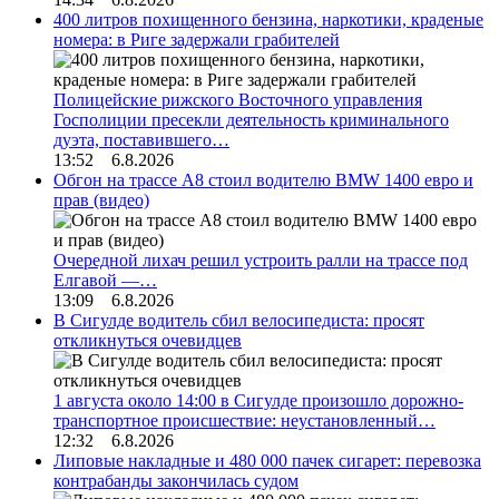
400 литров похищенного бензина, наркотики, краденые
номера: в Риге задержали грабителей
Полицейские рижского Восточного управления
Госполиции пресекли деятельность криминального
дуэта, поставившего…
13:52 6.8.2026
Обгон на трассе А8 стоил водителю BMW 1400 евро и
прав (видео)
Очередной лихач решил устроить ралли на трассе под
Елгавой —…
13:09 6.8.2026
В Сигулде водитель сбил велосипедиста: просят
откликнуться очевидцев
1 августа около 14:00 в Сигулде произошло дорожно-
транспортное происшествие: неустановленный…
12:32 6.8.2026
Липовые накладные и 480 000 пачек сигарет: перевозка
контрабанды закончилась судом