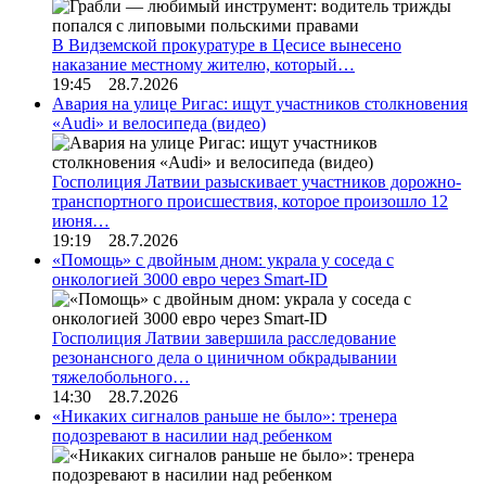
В Видземской прокуратуре в Цесисе вынесено
наказание местному жителю, который…
19:45 28.7.2026
Авария на улице Ригас: ищут участников столкновения
«Audi» и велосипеда (видео)
Госполиция Латвии разыскивает участников дорожно-
транспортного происшествия, которое произошло 12
июня…
19:19 28.7.2026
«Помощь» с двойным дном: украла у соседа с
онкологией 3000 евро через Smart-ID
Госполиция Латвии завершила расследование
резонансного дела о циничном обкрадывании
тяжелобольного…
14:30 28.7.2026
«Никаких сигналов раньше не было»: тренера
подозревают в насилии над ребенком