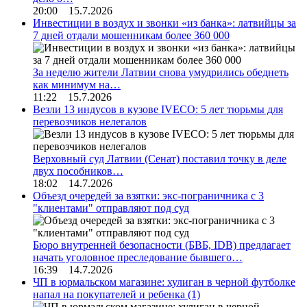
20:00 15.7.2026
Инвестиции в воздух и звонки «из банка»: латвийцы за
7 дней отдали мошенникам более 360 000
За неделю жители Латвии снова умудрились обеднеть
как минимум на…
11:22 15.7.2026
Везли 13 индусов в кузове IVECO: 5 лет тюрьмы для
перевозчиков нелегалов
Верховный суд Латвии (Сенат) поставил точку в деле
двух пособников…
18:02 14.7.2026
Объезд очередей за взятки: экс-пограничника с 3
"клиентами" отправляют под суд
Бюро внутренней безопасности (БВБ, IDB) предлагает
начать уголовное преследование бывшего…
16:39 14.7.2026
ЧП в юрмальском магазине: хулиган в черной футболке
напал на покупателей и ребенка
(1)