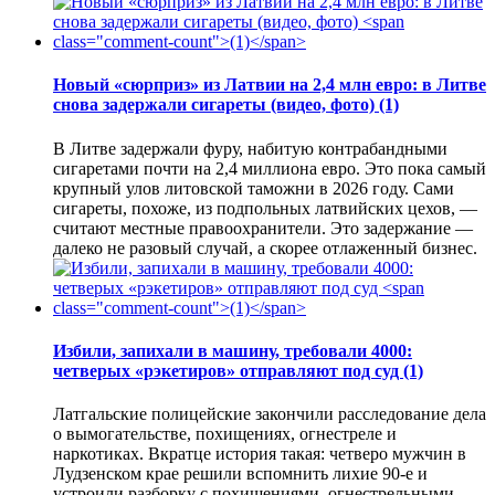
Новый «сюрприз» из Латвии на 2,4 млн евро: в Литве
снова задержали сигареты (видео, фото)
(1)
В Литве задержали фуру, набитую контрабандными
сигаретами почти на 2,4 миллиона евро. Это пока самый
крупный улов литовской таможни в 2026 году. Сами
сигареты, похоже, из подпольных латвийских цехов, —
считают местные правоохранители. Это задержание —
далеко не разовый случай, а скорее отлаженный бизнес.
Избили, запихали в машину, требовали 4000:
четверых «рэкетиров» отправляют под суд
(1)
Латгальские полицейские закончили расследование дела
о вымогательстве, похищениях, огнестреле и
наркотиках. Вкратце история такая: четверо мужчин в
Лудзенском крае решили вспомнить лихие 90-е и
устроили разборку с похищениями, огнестрельными