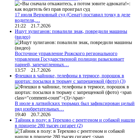
17 июля Верховный суд (Сенат) поставил точку в деле
водителя,…
21:22 21.7.2026
Ищут хулиганов: повалили знак, повредили машины
(видео)
Восточное управление Рижского регионального
управления Государственной полиции разыскивает
парней, запечатленных…
13:57 21.7.2026
Флешки в чайнике, телефоны в термосе, порошок в
шортах: посылки в тюрьму с запрещенкой (фото)
(3)
В июле в латвийских тюрьмах был зафиксирован целый
ряд изобретательных…
19:40 20.7.2026
Тайник в полу: в Терехово с рентгеном и собакой нашли
в прицепе 280 тысяч сигарет
(2)