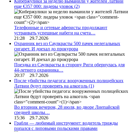
Кибержулики за неделю выманили у жителей Латвии
еще €357 000: лидеры уловок
(2)
Телефонные и сетевые аферисты продолжают
устраивать успешные набеги на счета…
21:28 29.7.2026
Охранник вез из Саулкрасты 500 пачек нелегальных
сигарет. И доехал до прокурора
Поездка из Саулкрасты в сторону Риги обернулась для
44-летнего охранника…
20:37 29.7.2026
После убийства педагога: вооруженных полицейских
Латвии будут проверять на алкоголь
(1)
Во вторник вечером, 28 июля, во дворе Лиепайской
средней школы…
15:36 29.7.2026
Грабли — любимый инструмент: водитель трижды
попался с липовыми польскими правами