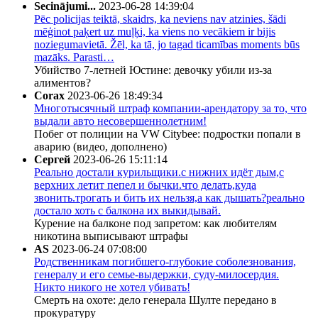
Secinājumi...
2023-06-28 14:39:04
Pēc policijas teiktā, skaidrs, ka neviens nav atzinies, šādi
mēģinot paķert uz muļķi, ka viens no vecākiem ir bijis
noziegumavietā. Žēl, ka tā, jo tagad ticamības moments būs
mazāks. Parasti…
Убийство 7-летней Юстине: девочку убили из-за
алиментов?
Corax
2023-06-26 18:49:34
Многотысячный штраф компании-арендатору за то, что
выдали авто несовершеннолетним!
Побег от полиции на VW Citybee: подростки попали в
аварию (видео, дополнено)
Сергей
2023-06-26 15:11:14
Реально достали курильщики.с нижних идёт дым,с
верхних летит пепел и бычки.что делать,куда
звонить.трогать и бить их нельзя,а как дышать?реально
достало хоть с балкона их выкидывай.
Курение на балконе под запретом: как любителям
никотина выписывают штрафы
AS
2023-06-24 07:08:00
Родственникам погибшего-глубокие соболезнования,
генералу и его семье-выдержки, суду-милосердия.
Никто никого не хотел убивать!
Смерть на охоте: дело генерала Шулте передано в
прокуратуру