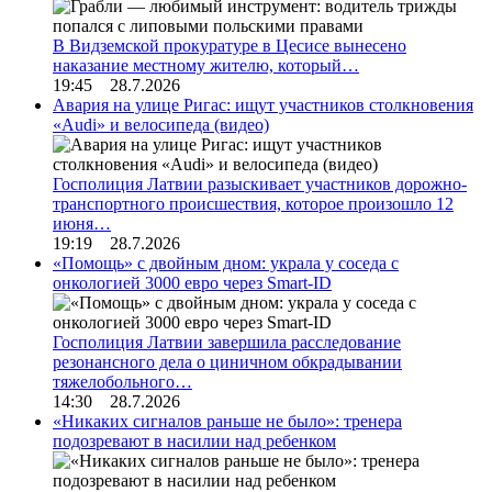
В Видземской прокуратуре в Цесисе вынесено
наказание местному жителю, который…
19:45 28.7.2026
Авария на улице Ригас: ищут участников столкновения
«Audi» и велосипеда (видео)
Госполиция Латвии разыскивает участников дорожно-
транспортного происшествия, которое произошло 12
июня…
19:19 28.7.2026
«Помощь» с двойным дном: украла у соседа с
онкологией 3000 евро через Smart-ID
Госполиция Латвии завершила расследование
резонансного дела о циничном обкрадывании
тяжелобольного…
14:30 28.7.2026
«Никаких сигналов раньше не было»: тренера
подозревают в насилии над ребенком