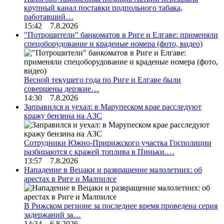
крупный канал поставки подпольного табака,
работавший…
15:42 7.8.2026
"Потрошители" банкоматов в Риге и Елгаве: применяли
спецоборудование и краденые номера (фото, видео)
Весной текущего года по Риге и Елгаве были
совершены дерзкие…
14:30 7.8.2026
Заправился и уехал: в Марупеском крае расследуют
кражу бензина на АЗС
Сотрудники Южно-Пририжского участка Госполиции
разбираются с кражей топлива в Пиньки.…
13:57 7.8.2026
Нападение в Вецаки и развращение малолетних: об
арестах в Риге и Малпилсе
В Рижском регионе за последнее время проведена серия
задержаний за…
14:34 6.8.2026