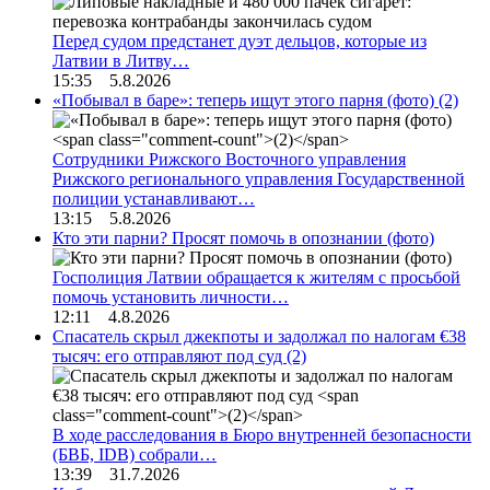
Перед судом предстанет дуэт дельцов, которые из
Латвии в Литву…
15:35 5.8.2026
«Побывал в баре»: теперь ищут этого парня (фото)
(2)
Сотрудники Рижского Восточного управления
Рижского регионального управления Государственной
полиции устанавливают…
13:15 5.8.2026
Кто эти парни? Просят помочь в опознании (фото)
Госполиция Латвии обращается к жителям с просьбой
помочь установить личности…
12:11 4.8.2026
Спасатель скрыл джекпоты и задолжал по налогам €38
тысяч: его отправляют под суд
(2)
В ходе расследования в Бюро внутренней безопасности
(БВБ, IDB) собрали…
13:39 31.7.2026