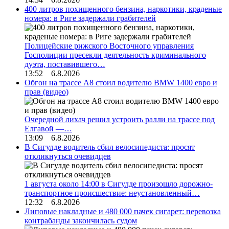
400 литров похищенного бензина, наркотики, краденые
номера: в Риге задержали грабителей
Полицейские рижского Восточного управления
Госполиции пресекли деятельность криминального
дуэта, поставившего…
13:52 6.8.2026
Обгон на трассе А8 стоил водителю BMW 1400 евро и
прав (видео)
Очередной лихач решил устроить ралли на трассе под
Елгавой —…
13:09 6.8.2026
В Сигулде водитель сбил велосипедиста: просят
откликнуться очевидцев
1 августа около 14:00 в Сигулде произошло дорожно-
транспортное происшествие: неустановленный…
12:32 6.8.2026
Липовые накладные и 480 000 пачек сигарет: перевозка
контрабанды закончилась судом