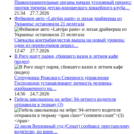
Правоохранительные органы начали уголовный процесс
против тренера детско-юношеского хоккейного клуба…
21:34 27.7.2026
Фейковое авто «Latvijas pasts» и лихая драйверша из
Украины: остановили 21 нелегала
Смекалка контрабандистов вышла на новый уровень:
один из перевозчиков решил…
12:47 27.7.2026
В Риге ищут парня, сбившего вазон в летнем кафе
(видео)
Сотрудники Рижского Северного управления
Госполиции устанавливают личность человека,
изображенного на…
14:56 24.7.2026
Гибель школьницы на зебре: 94-летнего водителя
отправили в тюрьму
(3)
22 июля Верховный суд (Сенат) сообщил: престарелому
водителю, по вине…