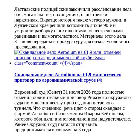
Латгальские полицейские закончили расследование дела
о вымогательстве, похищениях, огнестреле и
наркотиках. Вкратце история такая: четверо мужчин в
Лудзенском крае решили вспомнить лихие 90-е и
устроили разборку с похищениями, огнестрельными
ранениями и вымогательством. Материалы этого дела
31 июля переданы в прокуратуру для начала уголовного
преследования.
Скандальное дело Aerodium на €1,9 млн: отменен
приговор по аэродинамической трубе
(4)
Верховный суд (Сенат) 31 июля 2026 года полностью
отменил обвинительный приговор Рижского окружного
суда по мошенничеству при создании ветрового
туннеля. Что очевидно: речь идет о старом скандале с
фирмой Aerodium и бизнесменом Иваром Бейтансом,
которого обвиняли в многомиллионном надувательстве.
Ранее Окружной суд пытался отправить
предпринимателя в тюрьму на 3 года…