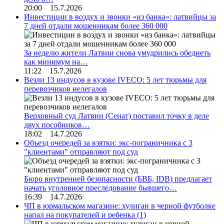
20:00 15.7.2026
Инвестиции в воздух и звонки «из банка»: латвийцы за
7 дней отдали мошенникам более 360 000
За неделю жители Латвии снова умудрились обеднеть
как минимум на…
11:22 15.7.2026
Везли 13 индусов в кузове IVECO: 5 лет тюрьмы для
перевозчиков нелегалов
Верховный суд Латвии (Сенат) поставил точку в деле
двух пособников…
18:02 14.7.2026
Объезд очередей за взятки: экс-пограничника с 3
"клиентами" отправляют под суд
Бюро внутренней безопасности (БВБ, IDB) предлагает
начать уголовное преследование бывшего…
16:39 14.7.2026
ЧП в юрмальском магазине: хулиган в черной футболке
напал на покупателей и ребенка
(1)