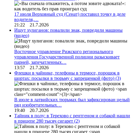
17 июля Верховный суд (Сенат) поставил точку в деле
водителя,…
21:22 21.7.2026
Ищут хулиганов: повалили знак, повредили машины
(видео)
Восточное управление Рижского регионального
управления Государственной полиции разыскивает
парней, запечатленных…
13:57 21.7.2026
Флешки в чайнике, телефоны в термосе, порошок в
шортах: посылки в тюрьму с запрещенкой (фото)
(3)
В июле в латвийских тюрьмах был зафиксирован целый
ряд изобретательных…
19:40 20.7.2026
Тайник в полу: в Терехово с рентгеном и собакой нашли
в прицепе 280 тысяч сигарет
(2)