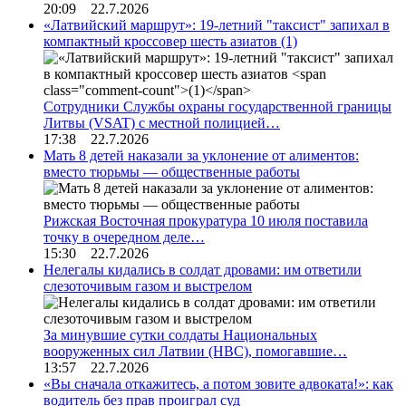
20:09 22.7.2026
«Латвийский маршрут»: 19-летний "таксист" запихал в
компактный кроссовер шесть азиатов
(1)
Сотрудники Службы охраны государственной границы
Литвы (VSAT) с местной полицией…
17:38 22.7.2026
Мать 8 детей наказали за уклонение от алиментов:
вместо тюрьмы — общественные работы
Рижская Восточная прокуратура 10 июля поставила
точку в очередном деле…
15:30 22.7.2026
Нелегалы кидались в солдат дровами: им ответили
слезоточивым газом и выстрелом
За минувшие сутки солдаты Национальных
вооруженных сил Латвии (НВС), помогавшие…
13:57 22.7.2026
«Вы сначала откажитесь, а потом зовите адвоката!»: как
водитель без прав проиграл суд