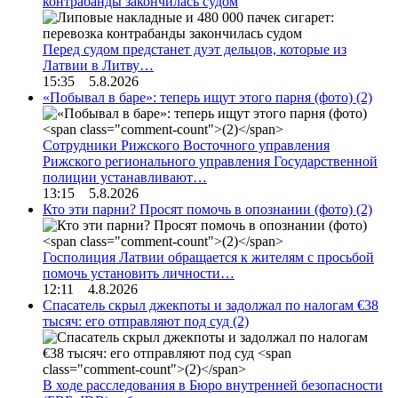
контрабанды закончилась судом
Перед судом предстанет дуэт дельцов, которые из
Латвии в Литву…
15:35 5.8.2026
«Побывал в баре»: теперь ищут этого парня (фото)
(2)
Сотрудники Рижского Восточного управления
Рижского регионального управления Государственной
полиции устанавливают…
13:15 5.8.2026
Кто эти парни? Просят помочь в опознании (фото)
(2)
Госполиция Латвии обращается к жителям с просьбой
помочь установить личности…
12:11 4.8.2026
Спасатель скрыл джекпоты и задолжал по налогам €38
тысяч: его отправляют под суд
(2)
В ходе расследования в Бюро внутренней безопасности