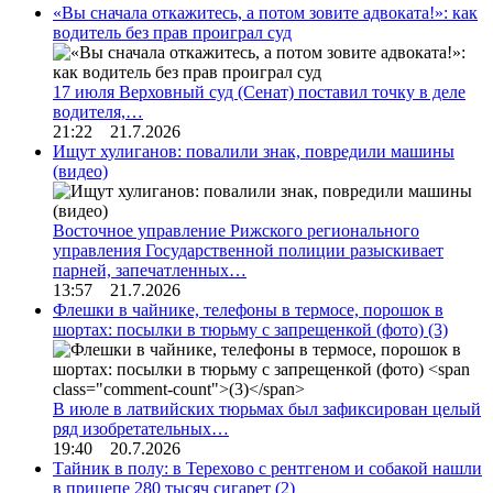
«Вы сначала откажитесь, а потом зовите адвоката!»: как
водитель без прав проиграл суд
17 июля Верховный суд (Сенат) поставил точку в деле
водителя,…
21:22 21.7.2026
Ищут хулиганов: повалили знак, повредили машины
(видео)
Восточное управление Рижского регионального
управления Государственной полиции разыскивает
парней, запечатленных…
13:57 21.7.2026
Флешки в чайнике, телефоны в термосе, порошок в
шортах: посылки в тюрьму с запрещенкой (фото)
(3)
В июле в латвийских тюрьмах был зафиксирован целый
ряд изобретательных…
19:40 20.7.2026
Тайник в полу: в Терехово с рентгеном и собакой нашли
в прицепе 280 тысяч сигарет
(2)