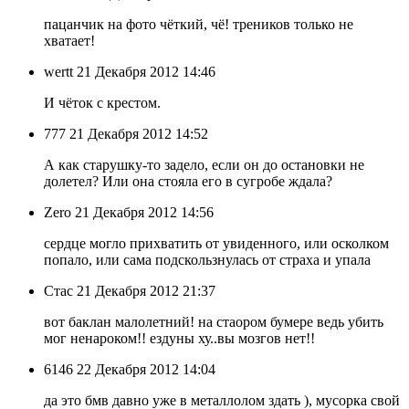
пацанчик на фото чёткий, чё! треников только не
хватает!
wertt
21 Декабря 2012 14:46
И чёток с крестом.
777
21 Декабря 2012 14:52
А как старушку-то задело, если он до остановки не
долетел? Или она стояла его в сугробе ждала?
Zero
21 Декабря 2012 14:56
сердце могло прихватить от увиденного, или осколком
попало, или сама подскользнулась от страха и упала
Стас
21 Декабря 2012 21:37
вот баклан малолетний! на стаором бумере ведь убить
мог ненароком!! ездуны ху..вы мозгов нет!!
6146
22 Декабря 2012 14:04
да это бмв давно уже в металлолом здать ), мусорка свой