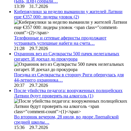
(БВБ, IDB) собрали…
13:39 31.7.2026
Кибержулики за неделю выманили у жителей Латвии
еще €357 000: лидеры уловок
(2)
Телефонные и сетевые аферисты продолжают
устраивать успешные набеги на счета…
21:28 29.7.2026
Охранник вез из Саулкрасты 500 пачек нелегальных
сигарет. И доехал до прокурора
Поездка из Саулкрасты в сторону Риги обернулась для
44-летнего охранника…
20:37 29.7.2026
После убийства педагога: вооруженных полицейских
Латвии будут проверять на алкоголь
(1)
Во вторник вечером, 28 июля, во дворе Лиепайской
средней школы…
15:36 29.7.2026