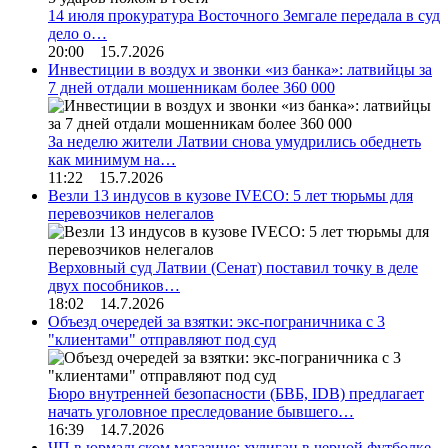
14 июля прокуратура Восточного Земгале передала в суд
дело о…
20:00 15.7.2026
Инвестиции в воздух и звонки «из банка»: латвийцы за
7 дней отдали мошенникам более 360 000
За неделю жители Латвии снова умудрились обеднеть
как минимум на…
11:22 15.7.2026
Везли 13 индусов в кузове IVECO: 5 лет тюрьмы для
перевозчиков нелегалов
Верховный суд Латвии (Сенат) поставил точку в деле
двух пособников…
18:02 14.7.2026
Объезд очередей за взятки: экс-пограничника с 3
"клиентами" отправляют под суд
Бюро внутренней безопасности (БВБ, IDB) предлагает
начать уголовное преследование бывшего…
16:39 14.7.2026
ЧП в юрмальском магазине: хулиган в черной футболке