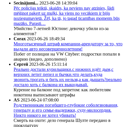
Secinājumi...
2023-06-28 14:39:04
Pēc policijas teiktā, skaidrs, ka neviens nav atzinies, šādi
mēģinot paķert uz muļķi, ka viens no vecākiem ir bijis
noziegumavietā. Žēl, ka tā, jo tagad ticamības moments būs
mazāks. Parasti…
Убийство 7-летней Юстине: девочку убили из-за
алиментов?
Corax
2023-06-26 18:49:34
Многотысячный штраф компании-арендатору за то, что
выдали авто несовершеннолетним!
Побег от полиции на VW Citybee: подростки попали в
аварию (видео, дополнено)
Сергей
2023-06-26 15:11:14
Реально достали курильщики.с нижних идёт дым,с
верхних летит пепел и бычки.что делать,куда
звонить.трогать и бить их нельзя,а как дышать?реально
достало хоть с балкона их выкидывай.
Курение на балконе под запретом: как любителям
никотина выписывают штрафы
AS
2023-06-24 07:08:00
Родственникам погибшего-глубокие соболезнования,
генералу и его семье-выдержки, суду-милосердия.
Никто никого не хотел убивать!
Смерть на охоте: дело генерала Шулте передано в
прокуратуру