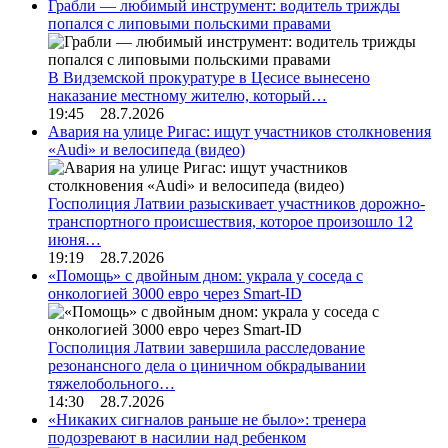
Грабли — любимый инструмент: водитель трижды
попался с липовыми польскими правами
В Видземской прокуратуре в Цесисе вынесено
наказание местному жителю, который…
19:45 28.7.2026
Авария на улице Ригас: ищут участников столкновения
«Audi» и велосипеда (видео)
Госполиция Латвии разыскивает участников дорожно-
транспортного происшествия, которое произошло 12
июня…
19:19 28.7.2026
«Помощь» с двойным дном: украла у соседа с
онкологией 3000 евро через Smart-ID
Госполиция Латвии завершила расследование
резонансного дела о циничном обкрадывании
тяжелобольного…
14:30 28.7.2026
«Никаких сигналов раньше не было»: тренера
подозревают в насилии над ребенком