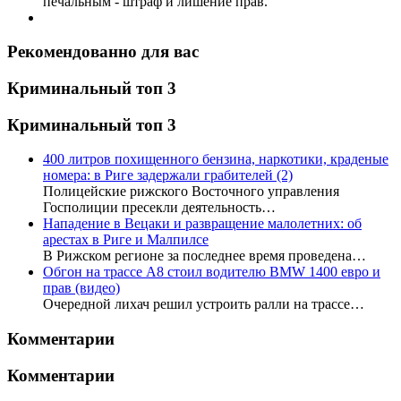
печальным - штраф и лишение прав.
Рекомендованно для вас
Криминальный топ 3
Криминальный топ 3
400 литров похищенного бензина, наркотики, краденые
номера: в Риге задержали грабителей
(2)
Полицейские рижского Восточного управления
Госполиции пресекли деятельность…
Нападение в Вецаки и развращение малолетних: об
арестах в Риге и Малпилсе
В Рижском регионе за последнее время проведена…
Обгон на трассе А8 стоил водителю BMW 1400 евро и
прав (видео)
Очередной лихач решил устроить ралли на трассе…
Комментарии
Комментарии