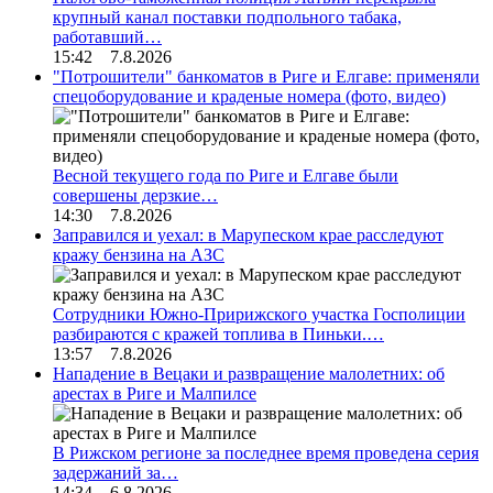
крупный канал поставки подпольного табака,
работавший…
15:42 7.8.2026
"Потрошители" банкоматов в Риге и Елгаве: применяли
спецоборудование и краденые номера (фото, видео)
Весной текущего года по Риге и Елгаве были
совершены дерзкие…
14:30 7.8.2026
Заправился и уехал: в Марупеском крае расследуют
кражу бензина на АЗС
Сотрудники Южно-Пририжского участка Госполиции
разбираются с кражей топлива в Пиньки.…
13:57 7.8.2026
Нападение в Вецаки и развращение малолетних: об
арестах в Риге и Малпилсе
В Рижском регионе за последнее время проведена серия
задержаний за…
14:34 6.8.2026