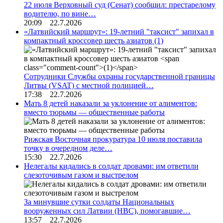
22 июля Верховный суд (Сенат) сообщил: престарелому
водителю, по вине…
20:09 22.7.2026
«Латвийский маршрут»: 19-летний "таксист" запихал в
компактный кроссовер шесть азиатов
(1)
Сотрудники Службы охраны государственной границы
Литвы (VSAT) с местной полицией…
17:38 22.7.2026
Мать 8 детей наказали за уклонение от алиментов:
вместо тюрьмы — общественные работы
Рижская Восточная прокуратура 10 июля поставила
точку в очередном деле…
15:30 22.7.2026
Нелегалы кидались в солдат дровами: им ответили
слезоточивым газом и выстрелом
За минувшие сутки солдаты Национальных
вооруженных сил Латвии (НВС), помогавшие…
13:57 22.7.2026