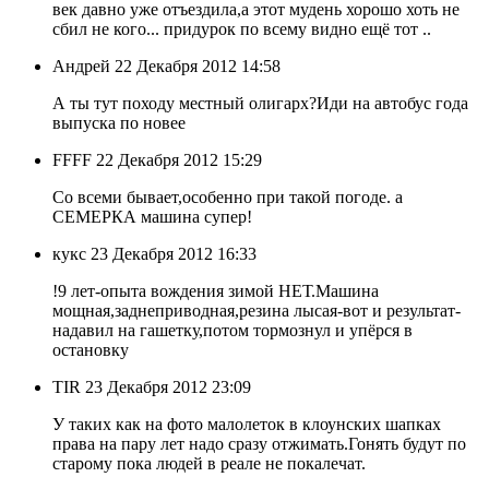
век давно уже отъездила,а этот мудень хорошо хоть не
сбил не кого... придурок по всему видно ещё тот ..
Андрей
22 Декабря 2012 14:58
А ты тут походу местный олигарх?Иди на автобус года
выпуска по новее
FFFF
22 Декабря 2012 15:29
Со всеми бывает,особенно при такой погоде. а
СЕМЕРКА машина супер!
кукс
23 Декабря 2012 16:33
!9 лет-опыта вождения зимой НЕТ.Машина
мощная,заднеприводная,резина лысая-вот и результат-
надавил на гашетку,потом тормознул и упёрся в
остановку
TIR
23 Декабря 2012 23:09
У таких как на фото малолеток в клоунских шапках
права на пару лет надо сразу отжимать.Гонять будут по
старому пока людей в реале не покалечат.