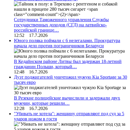
Сотрудники Таможенного управления Службы
государственных доходов (СГД) на латвийско-
российской границе…
12:52 17.7.2026
Юного поляка поймали с 6 нелегалами. Прокуратура
начала дело против пограничников Беларуси
В Кедайнском районе Литвы был задержан 18-летний
гражданин Польши, который…
12:48 16.7.2026
Дуэт поджигателей уничтожил чужую Kia Sportage за 30
тысяч евро
В Резекне полицейские вычислили и задержали двух
мужчин, которые решили…
12:28 16.7.2026
"Убивать не хотела": женщину отправляют под суд за 5
ударов ножом в гостя