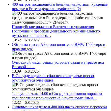
400 литров похищенного бензина, наркотики, краденые
номера: в Риге задержали грабителей
(2)
Полицейские рижского Восточного управления
Госполиции пресекли деятельность криминального
дуэта, поставившего…
13:52 6.8.2026
Обгон на трассе А8 стоил водителю BMW 1400 евро и
прав (видео)
Очередной лихач решил устроить ралли на трассе под
Елгавой —…
13:09 6.8.2026
В Сигулде водитель сбил велосипедиста: просят
откликнуться очевидцев
1 августа около 14:00 в Сигулде произошло дорожно-
транспортное происшествие: неустановленный…
12:32 6.8.2026
Липовые накладные и 480 000 пачек сигарет: перевозка