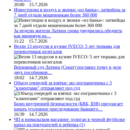
20:00 15.7.2026
Инвестиции в воздух и звонки «из банка»: латвийцы за
7 дней отдали мошенникам более 360 000
За неделю жители Латвии снова умудрились обеднеть
как минимум на…
11:22 15.7.2026
Везли 13 индусов в кузове IVECO: 5 лет тюрьмы для
перевозчиков нелегалов
Верховный суд Латвии (Сенат) поставил точку в деле
двух пособников…
18:02 14.7.2026
Объезд очередей за взятки: экс-пограничника с 3
"клиентами" отправляют под суд
Бюро внутренней безопасности (БВБ, IDB) предлагает
начать уголовное преследование бывшего…
16:39 14.7.2026
ЧП в юрмальском магазине: хулиган в черной футболке
напал на покупателей и ребенка
(1)