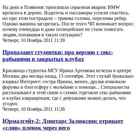
На днях в Плявиняс произошла серьезная авария: BMW
врезалось в дерево. Водитель и пассажиры успели спастись,
но при этом пострадали – травмы головы, переломы ребер.
Однако машина загорелась. После этого ЧП возникает вопрос:
почему очевидцы и даже полицейские не стали помогать
людям, попавшим в такую ситуацию?
Четверг, 10 Ноябрь 2011 11:39
Пропадают студентки: про версию с секс-
рабынями в закрытых клубах
Красавица студентка МГУ Ирина Артемова исчезла в центре
Москвы два месяца назад, 13 сентября. Этот случай буквально
взорвал Интернет: сестра Ирины, жених, друзья атаковали
форумы и блогосферу с мольбами о помощи... Специалисты
рассказывают в этой связи о схемах торговли секс-рабынями
и клубах извращенцев, где с девушками можно делать, что
угодно.
Четверг, 10 Ноябрь 2011 11:26
Юрмалгейт-2: Дзинтарс Залюкснис отрицает
«слив» пленок через него