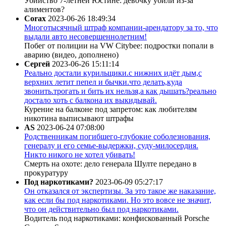
Убийство 7-летней Юстине: девочку убили из-за
алиментов?
Corax
2023-06-26 18:49:34
Многотысячный штраф компании-арендатору за то, что
выдали авто несовершеннолетним!
Побег от полиции на VW Citybee: подростки попали в
аварию (видео, дополнено)
Сергей
2023-06-26 15:11:14
Реально достали курильщики.с нижних идёт дым,с
верхних летит пепел и бычки.что делать,куда
звонить.трогать и бить их нельзя,а как дышать?реально
достало хоть с балкона их выкидывай.
Курение на балконе под запретом: как любителям
никотина выписывают штрафы
AS
2023-06-24 07:08:00
Родственникам погибшего-глубокие соболезнования,
генералу и его семье-выдержки, суду-милосердия.
Никто никого не хотел убивать!
Смерть на охоте: дело генерала Шулте передано в
прокуратуру
Под наркотиками?
2023-06-09 05:27:17
Он отказался от экспертизы. За это такое же наказание,
как если бы под наркотиками. Но это вовсе не значит,
что он действительно был под наркотиками.
Водитель под наркотиками: конфискованный Porsche