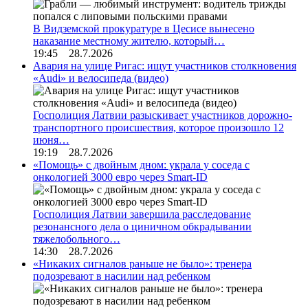
В Видземской прокуратуре в Цесисе вынесено
наказание местному жителю, который…
19:45 28.7.2026
Авария на улице Ригас: ищут участников столкновения
«Audi» и велосипеда (видео)
Госполиция Латвии разыскивает участников дорожно-
транспортного происшествия, которое произошло 12
июня…
19:19 28.7.2026
«Помощь» с двойным дном: украла у соседа с
онкологией 3000 евро через Smart-ID
Госполиция Латвии завершила расследование
резонансного дела о циничном обкрадывании
тяжелобольного…
14:30 28.7.2026
«Никаких сигналов раньше не было»: тренера
подозревают в насилии над ребенком