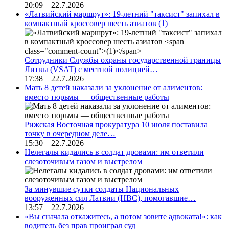
20:09 22.7.2026
«Латвийский маршрут»: 19-летний "таксист" запихал в
компактный кроссовер шесть азиатов
(1)
Сотрудники Службы охраны государственной границы
Литвы (VSAT) с местной полицией…
17:38 22.7.2026
Мать 8 детей наказали за уклонение от алиментов:
вместо тюрьмы — общественные работы
Рижская Восточная прокуратура 10 июля поставила
точку в очередном деле…
15:30 22.7.2026
Нелегалы кидались в солдат дровами: им ответили
слезоточивым газом и выстрелом
За минувшие сутки солдаты Национальных
вооруженных сил Латвии (НВС), помогавшие…
13:57 22.7.2026
«Вы сначала откажитесь, а потом зовите адвоката!»: как
водитель без прав проиграл суд