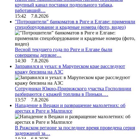
крупный канал поставки подпольного табака,
работавший…
15:42 7.8.2026
"Потрошители" банкоматов в Риге и Елгаве: применяли
спецоборудование и краденые номера (фото, видео)
Весной текущего года по Риге и Елгаве были
совершены дерзкие…
14:30 7.8.2026
Заправился и уехал: в Марупеском крае расследуют
кражу бензина на АЗС
Сотрудники Южно-Пририжского участка Госполиции
разбираются с кражей топлива в Пиньки.…
13:57 7.8.2026
Нападение в Вецаки и развращение малолетних: об
арестах в Риге и Малпилсе
В Рижском регионе за последнее время проведена серия
задержаний за…
14:34 6.8.2026