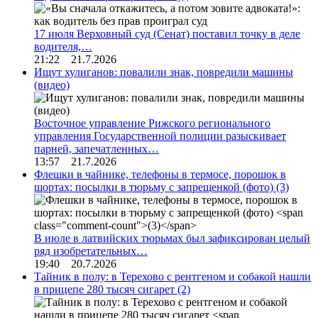
17 июля Верховный суд (Сенат) поставил точку в деле
водителя,…
21:22 21.7.2026
Ищут хулиганов: повалили знак, повредили машины
(видео)
Восточное управление Рижского регионального
управления Государственной полиции разыскивает
парней, запечатленных…
13:57 21.7.2026
Флешки в чайнике, телефоны в термосе, порошок в
шортах: посылки в тюрьму с запрещенкой (фото)
(3)
В июле в латвийских тюрьмах был зафиксирован целый
ряд изобретательных…
19:40 20.7.2026
Тайник в полу: в Терехово с рентгеном и собакой нашли
в прицепе 280 тысяч сигарет
(2)