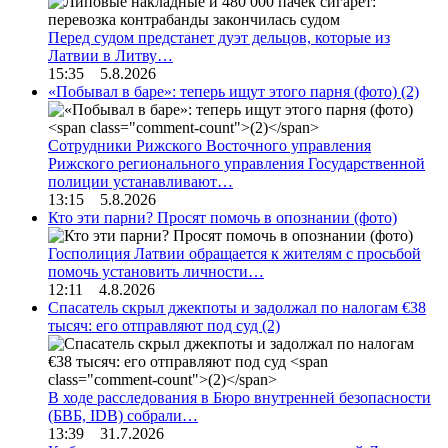
Перед судом предстанет дуэт дельцов, которые из
Латвии в Литву…
15:35 5.8.2026
«Побывал в баре»: теперь ищут этого парня (фото)
(2)
Сотрудники Рижского Восточного управления
Рижского регионального управления Государственной
полиции устанавливают…
13:15 5.8.2026
Кто эти парни? Просят помочь в опознании (фото)
Госполиция Латвии обращается к жителям с просьбой
помочь установить личности…
12:11 4.8.2026
Спасатель скрыл джекпоты и задолжал по налогам €38
тысяч: его отправляют под суд
(2)
В ходе расследования в Бюро внутренней безопасности
(БВБ, IDB) собрали…
13:39 31.7.2026