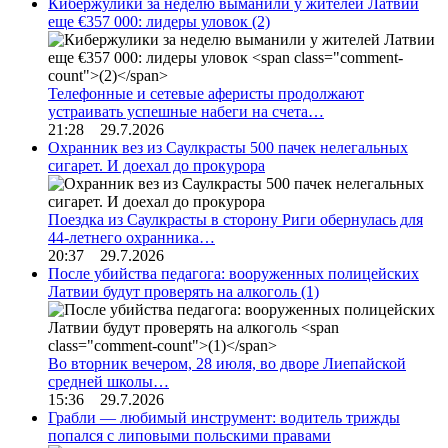
Кибержулики за неделю выманили у жителей Латвии
еще €357 000: лидеры уловок
(2)
Телефонные и сетевые аферисты продолжают
устраивать успешные набеги на счета…
21:28 29.7.2026
Охранник вез из Саулкрасты 500 пачек нелегальных
сигарет. И доехал до прокурора
Поездка из Саулкрасты в сторону Риги обернулась для
44-летнего охранника…
20:37 29.7.2026
После убийства педагога: вооруженных полицейских
Латвии будут проверять на алкоголь
(1)
Во вторник вечером, 28 июля, во дворе Лиепайской
средней школы…
15:36 29.7.2026
Грабли — любимый инструмент: водитель трижды
попался с липовыми польскими правами