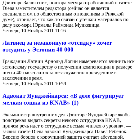
Дзинтарс Залюкснис, полтора месяца отработавший в газете
Diena заместителем редактора (сейчас он является
специалистом по общественным отношениям в Рижской
думе), отрицает, что как-то связан с утечкой материалов по
делу экс-мэра Юрмалы Раймонда Мункевица.
Четверг, 10 Ноябрь 2011 11:16
Латвиец за незаконную «отсидку» хочет
отсудить у Эстонии 40 000
Гражданин Латвии Арнольд Логин намеревается вчинить иск
эстонскому государству о получении компенсации в размере
почти 40 тысяч латов за незаслуженно проведенное в
заключении время.
Четверг, 10 Ноябрь 2011 10:59
Адвокат Яунджейкарса: «В деле фигурирует
мелкая сошка из KNAB»
(1)
Экс-министр внутренних дел Дзинтарс Яунджейкарс якобы
подстрекал выдать секреты некоего сотрудника KNAB,
причем речь идет о сотруднике весьма «низкого уровня», —
заявил газете Diena адвокат Яунджейкарса Павел Ребенок.
Версию борцов с коррупцией защита считает абсурдной.