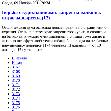
Среда, 09 Ноябрь 2011 20:34
Борьба с курильщиками: запрет на балконы,
штрафы и аресты
(17)
Озолниекская дума огласила новые правила по ограничению
курения. Отныне в этом крае запрещается курить в окошко и
на балконах. Рижская муниципальная полиция тоже давно и
активно штрафует любителей табака. За полгода на «табачных
нарушениях» попались 1174 человека. Наказания — от 10
латов до 15 суток ареста.
В начало
Назад
3167
3168
3169
3170
3171
3172
3173
3174
3175
3176