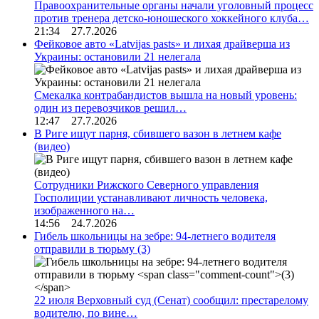
Правоохранительные органы начали уголовный процесс
против тренера детско-юношеского хоккейного клуба…
21:34 27.7.2026
Фейковое авто «Latvijas pasts» и лихая драйверша из
Украины: остановили 21 нелегала
Смекалка контрабандистов вышла на новый уровень:
один из перевозчиков решил…
12:47 27.7.2026
В Риге ищут парня, сбившего вазон в летнем кафе
(видео)
Сотрудники Рижского Северного управления
Госполиции устанавливают личность человека,
изображенного на…
14:56 24.7.2026
Гибель школьницы на зебре: 94-летнего водителя
отправили в тюрьму
(3)
22 июля Верховный суд (Сенат) сообщил: престарелому
водителю, по вине…