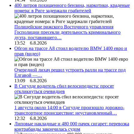
400 литров похищенного бензина, наркотики, краденые
номера: в Риге задержали грабителей
Полицейские рижского Восточного управления
Госполиции пресекли деятельность криминального
дуэта, поставившего…
13:52 6.8.2026
Обгон на трассе А8 стоил водителю BMW 1400 евро и
прав (видео)
Очередной лихач решил устроить ралли на трассе под
Елгавой —…
13:09 6.8.2026
В Сигулде водитель сбил велосипедиста: просят
откликнуться очевидцев
1 августа около 14:00 в Сигулде произошло дорожно-
транспортное происшествие: неустановленный…
12:32 6.8.2026
Липовые накладные и 480 000 пачек сигарет: перевозка
контрабанды закончилась судом