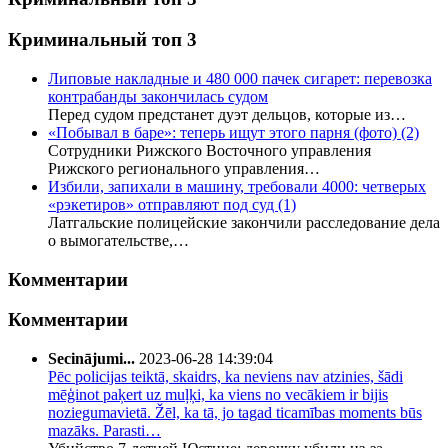
Криминальный топ 3
Липовые накладные и 480 000 пачек сигарет: перевозка
контрабанды закончилась судом
Перед судом предстанет дуэт дельцов, которые из…
«Побывал в баре»: теперь ищут этого парня (фото)
(2)
Сотрудники Рижского Восточного управления
Рижского регионального управления…
Избили, запихали в машину, требовали 4000: четверых
«рэкетиров» отправляют под суд
(1)
Латгальские полицейские закончили расследование дела
о вымогательстве,…
Комментарии
Комментарии
Secinājumi...
2023-06-28 14:39:04
Pēc policijas teiktā, skaidrs, ka neviens nav atzinies, šādi
mēģinot paķert uz muļķi, ka viens no vecākiem ir bijis
noziegumavietā. Žēl, ka tā, jo tagad ticamības moments būs
mazāks. Parasti…