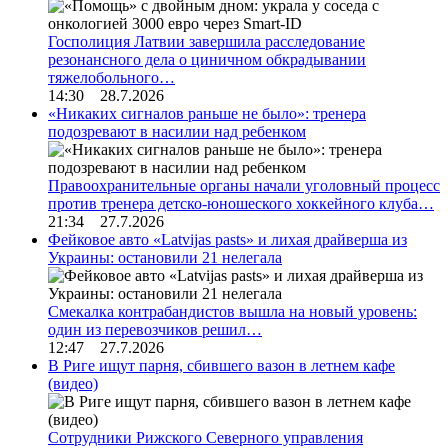
Госполиция Латвии завершила расследование
резонансного дела о циничном обкрадывании
тяжелобольного…
14:30 28.7.2026
«Никаких сигналов раньше не было»: тренера
подозревают в насилии над ребенком
Правоохранительные органы начали уголовный процесс
против тренера детско-юношеского хоккейного клуба…
21:34 27.7.2026
Фейковое авто «Latvijas pasts» и лихая драйверша из
Украины: остановили 21 нелегала
Смекалка контрабандистов вышла на новый уровень:
один из перевозчиков решил…
12:47 27.7.2026
В Риге ищут парня, сбившего вазон в летнем кафе
(видео)
Сотрудники Рижского Северного управления