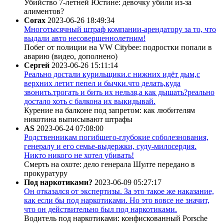
Убийство 7-летней Юстине: девочку убили из-за
алиментов?
Corax
2023-06-26 18:49:34
Многотысячный штраф компании-арендатору за то, что
выдали авто несовершеннолетним!
Побег от полиции на VW Citybee: подростки попали в
аварию (видео, дополнено)
Сергей
2023-06-26 15:11:14
Реально достали курильщики.с нижних идёт дым,с
верхних летит пепел и бычки.что делать,куда
звонить.трогать и бить их нельзя,а как дышать?реально
достало хоть с балкона их выкидывай.
Курение на балконе под запретом: как любителям
никотина выписывают штрафы
AS
2023-06-24 07:08:00
Родственникам погибшего-глубокие соболезнования,
генералу и его семье-выдержки, суду-милосердия.
Никто никого не хотел убивать!
Смерть на охоте: дело генерала Шулте передано в
прокуратуру
Под наркотиками?
2023-06-09 05:27:17
Он отказался от экспертизы. За это такое же наказание,
как если бы под наркотиками. Но это вовсе не значит,
что он действительно был под наркотиками.
Водитель под наркотиками: конфискованный Porsche