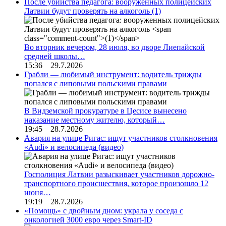
После убийства педагога: вооруженных полицейских
Латвии будут проверять на алкоголь
(1)
Во вторник вечером, 28 июля, во дворе Лиепайской
средней школы…
15:36 29.7.2026
Грабли — любимый инструмент: водитель трижды
попался с липовыми польскими правами
В Видземской прокуратуре в Цесисе вынесено
наказание местному жителю, который…
19:45 28.7.2026
Авария на улице Ригас: ищут участников столкновения
«Audi» и велосипеда (видео)
Госполиция Латвии разыскивает участников дорожно-
транспортного происшествия, которое произошло 12
июня…
19:19 28.7.2026
«Помощь» с двойным дном: украла у соседа с
онкологией 3000 евро через Smart-ID