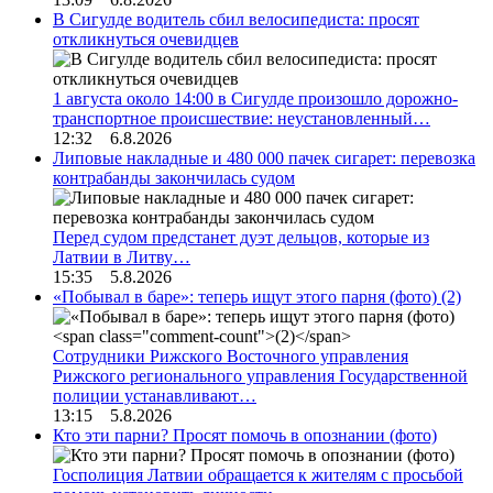
В Сигулде водитель сбил велосипедиста: просят
откликнуться очевидцев
1 августа около 14:00 в Сигулде произошло дорожно-
транспортное происшествие: неустановленный…
12:32 6.8.2026
Липовые накладные и 480 000 пачек сигарет: перевозка
контрабанды закончилась судом
Перед судом предстанет дуэт дельцов, которые из
Латвии в Литву…
15:35 5.8.2026
«Побывал в баре»: теперь ищут этого парня (фото)
(2)
Сотрудники Рижского Восточного управления
Рижского регионального управления Государственной
полиции устанавливают…
13:15 5.8.2026
Кто эти парни? Просят помочь в опознании (фото)
Госполиция Латвии обращается к жителям с просьбой