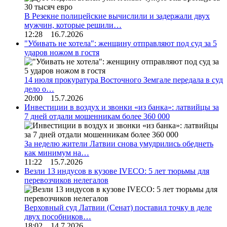
В Резекне полицейские вычислили и задержали двух
мужчин, которые решили…
12:28 16.7.2026
"Убивать не хотела": женщину отправляют под суд за 5
ударов ножом в гостя
14 июля прокуратура Восточного Земгале передала в суд
дело о…
20:00 15.7.2026
Инвестиции в воздух и звонки «из банка»: латвийцы за
7 дней отдали мошенникам более 360 000
За неделю жители Латвии снова умудрились обеднеть
как минимум на…
11:22 15.7.2026
Везли 13 индусов в кузове IVECO: 5 лет тюрьмы для
перевозчиков нелегалов
Верховный суд Латвии (Сенат) поставил точку в деле
двух пособников…
18:02 14.7.2026