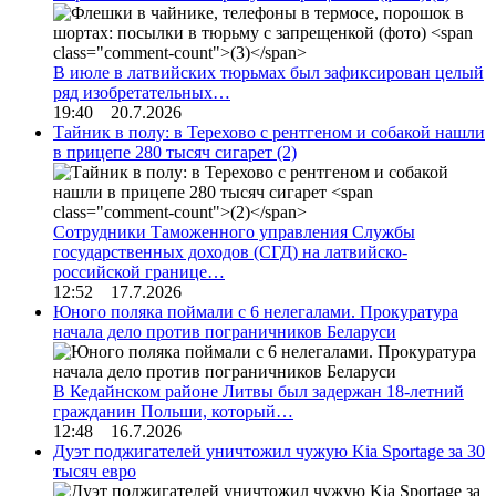
В июле в латвийских тюрьмах был зафиксирован целый
ряд изобретательных…
19:40 20.7.2026
Тайник в полу: в Терехово с рентгеном и собакой нашли
в прицепе 280 тысяч сигарет
(2)
Сотрудники Таможенного управления Службы
государственных доходов (СГД) на латвийско-
российской границе…
12:52 17.7.2026
Юного поляка поймали с 6 нелегалами. Прокуратура
начала дело против пограничников Беларуси
В Кедайнском районе Литвы был задержан 18-летний
гражданин Польши, который…
12:48 16.7.2026
Дуэт поджигателей уничтожил чужую Kia Sportage за 30
тысяч евро