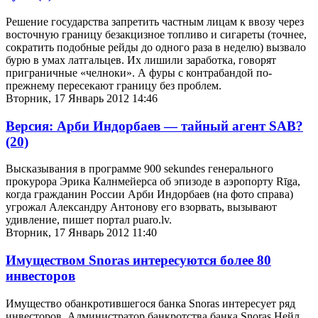
Решение государства запретить частным лицам к ввозу через
восточную границу безакцизное топливо и сигареты (точнее,
сократить подобные рейды до одного раза в неделю) вызвало
бурю в умах латгальцев. Их лишили заработка, говорят
приграничные «челноки». А фуры с контрабандой по-
прежнему пересекают границу без проблем.
Вторник, 17 Январь 2012 14:46
Версия: Арби Индорбаев — тайный агент SAB?
(20)
Высказывания в программе 900 sekundes генерального
прокурора Эрика Калнмейерса об эпизоде в аэропорту Rīga,
когда гражданин России Арби Индорбаев (на фото справа)
угрожал Александру Антонову его взорвать, вызывают
удивление, пишет портал puaro.lv.
Вторник, 17 Январь 2012 11:40
Имуществом Snoras интересуются более 80
инвесторов
Имущество обанкротившегося банка Snoras интересует ряд
инвесторов. Администратор банкротства банка Snoras Нейл