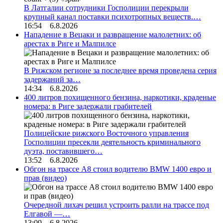
В Латгалии сотрудники Госполиции перекрыли
крупный канал поставки психотропных веществ.…
16:54 6.8.2026
Нападение в Вецаки и развращение малолетних: об
арестах в Риге и Малпилсе
В Рижском регионе за последнее время проведена серия
задержаний за…
14:34 6.8.2026
400 литров похищенного бензина, наркотики, краденые
номера: в Риге задержали грабителей
Полицейские рижского Восточного управления
Госполиции пресекли деятельность криминального
дуэта, поставившего…
13:52 6.8.2026
Обгон на трассе А8 стоил водителю BMW 1400 евро и
прав (видео)
Очередной лихач решил устроить ралли на трассе под
Елгавой —…
13:09 6.8.2026