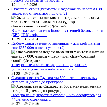
помочь установить личности…
12:11 4.8.2026
Спасатель скрыл джекпоты и задолжал по налогам €38
тысяч: его отправляют под суд
(2)
В ходе расследования в Бюро внутренней безопасности
(БВБ, IDB) собрали…
13:39 31.7.2026
Кибержулики за неделю выманили у жителей Латвии
еще €357 000: лидеры уловок
(2)
Телефонные и сетевые аферисты продолжают
устраивать успешные набеги на счета…
21:28 29.7.2026
Охранник вез из Саулкрасты 500 пачек нелегальных
сигарет. И доехал до прокурора
Поездка из Саулкрасты в сторону Риги обернулась для
44-летнего охранника…
20:37 29.7.2026