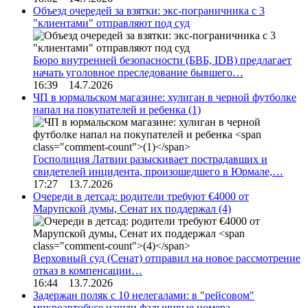
Объезд очередей за взятки: экс-пограничника с 3
"клиентами" отправляют под суд
Бюро внутренней безопасности (БВБ, IDB) предлагает
начать уголовное преследование бывшего…
16:39 14.7.2026
ЧП в юрмальском магазине: хулиган в черной футболке
напал на покупателей и ребенка
(1)
Госполиция Латвии разыскивает пострадавших и
свидетелей инцидента, произошедшего в Юрмале,…
17:27 13.7.2026
Очереди в детсад: родители требуют €4000 от
Марупской думы, Сенат их поддержал
(4)
Верховный суд (Сенат) отправил на новое рассмотрение
отказ в компенсации…
16:44 13.7.2026
Задержан поляк с 10 нелегалами: в "рейсовом"
микроавтобусе нашли фальшивые номера