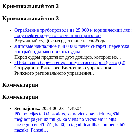
Криминальный топ 3
Криминальный топ 3
Ограбление трубопровода на 25 000 и юридический ляп:
вору нефтепродуктов отменили приговор
Верховный суд (Сенат) дал шанс на свободу…
Липовые накладные и 480 000 пачек сигарет: перевозка
контрабанды закончилась судом
Перед судом предстанет дуэт дельцов, которые из…
«Побывал в баре»: теперь ищут этого парня (фото)
(2)
Сотрудники Рижского Восточного управления
Рижского регионального управления…
Комментарии
Комментарии
Secinājumi...
2023-06-28 14:39:04
Pēc policijas teiktā, skaidrs, ka neviens nav atzinies, šādi
mēģinot paķert uz muļķi, ka viens no vecākiem ir bijis
noziegumavietā. Žēl, ka tā, jo tagad ticamības moments būs
mazāks. Parasti…