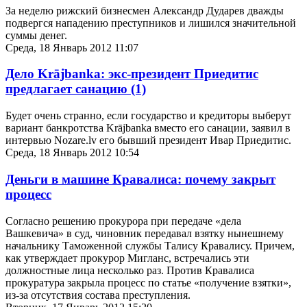
За неделю рижский бизнесмен Александр Дударев дважды
подвергся нападению преступников и лишился значительной
суммы денег.
Среда, 18 Январь 2012 11:07
Дело Krājbanka: экс-президент Приедитис
предлагает санацию
(1)
Будет очень странно, если государство и кредиторы выберут
вариант банкротства Krājbanka вместо его санации, заявил в
интервью Nozare.lv его бывший президент Ивар Приедитис.
Среда, 18 Январь 2012 10:54
Деньги в машине Кравалиса: почему закрыт
процесс
Согласно решению прокурора при передаче «дела
Вашкевича» в суд, чиновник передавал взятку нынешнему
начальнику Таможенной службы Талису Кравалису. Причем,
как утверждает прокурор Мигланс, встречались эти
должностные лица несколько раз. Против Кравалиса
прокуратура закрыла процесс по статье «получение взятки»,
из-за отсутствия состава преступления.