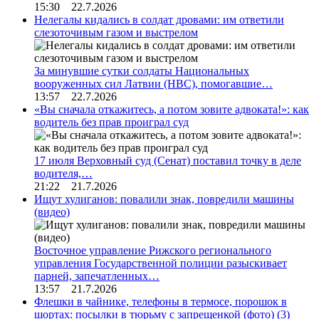
15:30 22.7.2026
Нелегалы кидались в солдат дровами: им ответили
слезоточивым газом и выстрелом
За минувшие сутки солдаты Национальных
вооруженных сил Латвии (НВС), помогавшие…
13:57 22.7.2026
«Вы сначала откажитесь, а потом зовите адвоката!»: как
водитель без прав проиграл суд
17 июля Верховный суд (Сенат) поставил точку в деле
водителя,…
21:22 21.7.2026
Ищут хулиганов: повалили знак, повредили машины
(видео)
Восточное управление Рижского регионального
управления Государственной полиции разыскивает
парней, запечатленных…
13:57 21.7.2026
Флешки в чайнике, телефоны в термосе, порошок в
шортах: посылки в тюрьму с запрещенкой (фото)
(3)