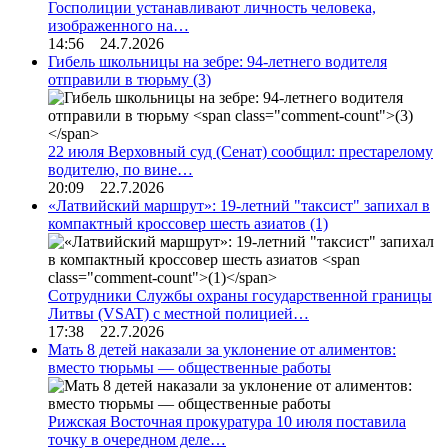
Госполиции устанавливают личность человека,
изображенного на…
14:56 24.7.2026
Гибель школьницы на зебре: 94-летнего водителя
отправили в тюрьму
(3)
22 июля Верховный суд (Сенат) сообщил: престарелому
водителю, по вине…
20:09 22.7.2026
«Латвийский маршрут»: 19-летний "таксист" запихал в
компактный кроссовер шесть азиатов
(1)
Сотрудники Службы охраны государственной границы
Литвы (VSAT) с местной полицией…
17:38 22.7.2026
Мать 8 детей наказали за уклонение от алиментов:
вместо тюрьмы — общественные работы
Рижская Восточная прокуратура 10 июля поставила
точку в очередном деле…