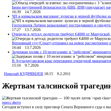
Бюро внутренней безопасности (БВБ, IDB) предлагает н
16:39 14.7.2026
ЧП в юрмальском магазине: хулиган в черной футболке н
Госполиция Латвии разыскивает пострадавших и свидет
17:27 13.7.2026
Очереди в детсад: родители требуют €4000 от Марупской
Верховный суд (Сенат) отправил на новое рассмотрение
16:44 13.7.2026
Задержан поляк с 10 нелегалами: в "рейсовом" микроав
В Аугшдаугавском крае перехвачен очередной микроавто
15:16 9.7.2026
Николай КУДРЯВЦЕВ
18:15 9.2.2011
Жертвам талсинской трагеди
пресс-фото
Сегодня вступил в силу приговор Сената Верховного суда о вы