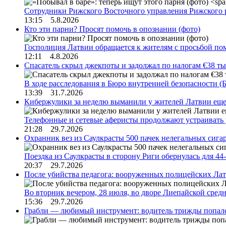
Сотрудники Рижского Восточного управления Рижского 
13:15 5.8.2026
Кто эти парни? Просят помочь в опознании (фото)
Госполиция Латвии обращается к жителям с просьбой п
12:11 4.8.2026
Спасатель скрыл джекпоты и задолжал по налогам €38 ты
В ходе расследования в Бюро внутренней безопасности 
13:39 31.7.2026
Кибержулики за неделю выманили у жителей Латвии еще
Телефонные и сетевые аферисты продолжают устраивать
21:28 29.7.2026
Охранник вез из Саулкрасты 500 пачек нелегальных сигар
Поездка из Саулкрасты в сторону Риги обернулась для 4
20:37 29.7.2026
После убийства педагога: вооруженных полицейских Лат
Во вторник вечером, 28 июля, во дворе Лиепайской сре
15:36 29.7.2026
Грабли — любимый инструмент: водитель трижды попал