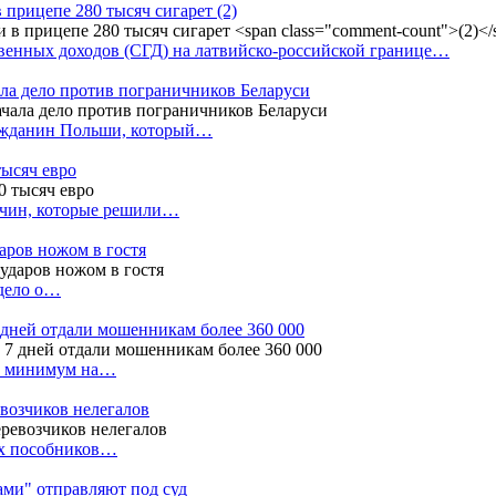
в прицепе 280 тысяч сигарет
(2)
енных доходов (СГД) на латвийско-российской границе…
ала дело против пограничников Беларуси
ражданин Польши, который…
тысяч евро
жчин, которые решили…
даров ножом в гостя
 дело о…
7 дней отдали мошенникам более 360 000
ак минимум на…
евозчиков нелегалов
вух пособников…
тами" отправляют под суд