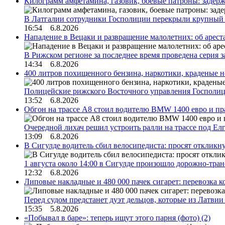
Килограмм амфетамина, газовик, боевые патроны: задер
В Латгалии сотрудники Госполиции перекрыли крупный
16:54 6.8.2026
Нападение в Вецаки и развращение малолетних: об арест
В Рижском регионе за последнее время проведена серия 
14:34 6.8.2026
400 литров похищенного бензина, наркотики, краденые н
Полицейские рижского Восточного управления Госполиц
13:52 6.8.2026
Обгон на трассе А8 стоил водителю BMW 1400 евро и пра
Очередной лихач решил устроить ралли на трассе под Е
13:09 6.8.2026
В Сигулде водитель сбил велосипедиста: просят откликн
1 августа около 14:00 в Сигулде произошло дорожно-тр
12:32 6.8.2026
Липовые накладные и 480 000 пачек сигарет: перевозка 
Перед судом предстанет дуэт дельцов, которые из Латви
15:35 5.8.2026
«Побывал в баре»: теперь ищут этого парня (фото)
(2)