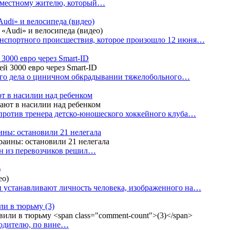
е местному жителю, который…
udi» и велосипеда (видео)
анспортного происшествия, которое произошло 12 июня…
3000 евро через Smart-ID
ого дела о циничном обкрадывании тяжелобольного…
т в насилии над ребенком
против тренера детско-юношеского хоккейного клуба…
аины: остановили 21 нелегала
ин из перевозчиков решил…
)
 устанавливают личность человека, изображенного на…
или в тюрьму
(3)
водителю, по вине…