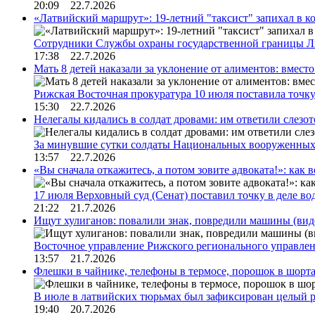
20:09 22.7.2026
«Латвийский маршрут»: 19-летний "таксист" запихал в к
Сотрудники Службы охраны государственной границы 
17:38 22.7.2026
Мать 8 детей наказали за уклонение от алиментов: вме
Рижская Восточная прокуратура 10 июля поставила точк
15:30 22.7.2026
Нелегалы кидались в солдат дровами: им ответили слезо
За минувшие сутки солдаты Национальных вооруженны
13:57 22.7.2026
«Вы сначала откажитесь, а потом зовите адвоката!»: как в
17 июля Верховный суд (Сенат) поставил точку в деле в
21:22 21.7.2026
Ищут хулиганов: повалили знак, повредили машины (вид
Восточное управление Рижского регионального управле
13:57 21.7.2026
Флешки в чайнике, телефоны в термосе, порошок в шорта
В июле в латвийских тюрьмах был зафиксирован целый 
19:40 20.7.2026