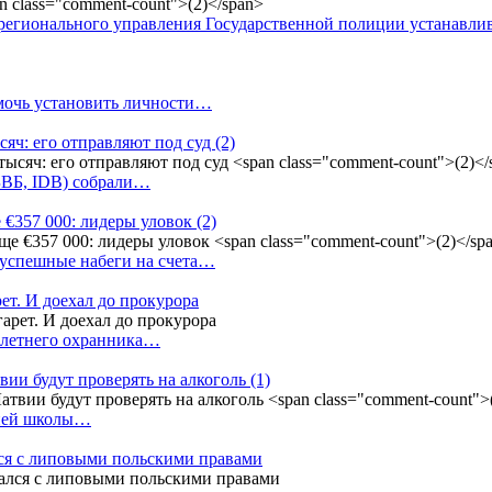
регионального управления Государственной полиции устанавл
омочь установить личности…
сяч: его отправляют под суд
(2)
(БВБ, IDB) собрали…
 €357 000: лидеры уловок
(2)
 успешные набеги на счета…
ет. И доехал до прокурора
4-летнего охранника…
вии будут проверять на алкоголь
(1)
дней школы…
ся с липовыми польскими правами