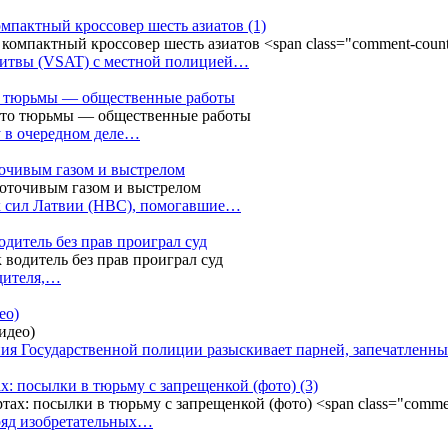
омпактный кроссовер шесть азиатов
(1)
Литвы (VSAT) с местной полицией…
сто тюрьмы — общественные работы
у в очередном деле…
точивым газом и выстрелом
х сил Латвии (НВС), помогавшие…
одитель без прав проиграл суд
одителя,…
ео)
ния Государственной полиции разыскивает парней, запечатлен
х: посылки в тюрьму с запрещенкой (фото)
(3)
ряд изобретательных…