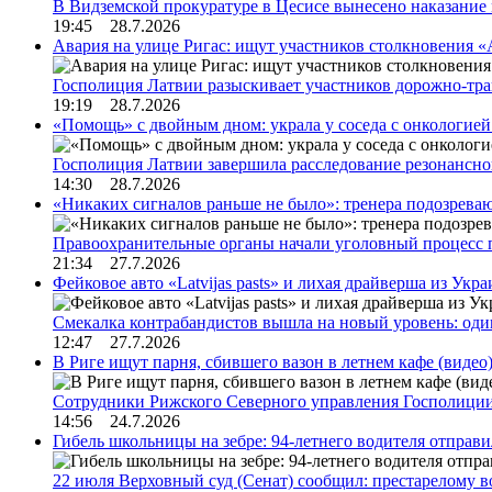
В Видземской прокуратуре в Цесисе вынесено наказани
19:45 28.7.2026
Авария на улице Ригас: ищут участников столкновения «A
Госполиция Латвии разыскивает участников дорожно-тр
19:19 28.7.2026
«Помощь» с двойным дном: украла у соседа с онкологией 
Госполиция Латвии завершила расследование резонансн
14:30 28.7.2026
«Никаких сигналов раньше не было»: тренера подозреваю
Правоохранительные органы начали уголовный процесс 
21:34 27.7.2026
Фейковое авто «Latvijas pasts» и лихая драйверша из Укр
Смекалка контрабандистов вышла на новый уровень: од
12:47 27.7.2026
В Риге ищут парня, сбившего вазон в летнем кафе (видео
Сотрудники Рижского Северного управления Госполиции
14:56 24.7.2026
Гибель школьницы на зебре: 94-летнего водителя отправ
22 июля Верховный суд (Сенат) сообщил: престарелому 