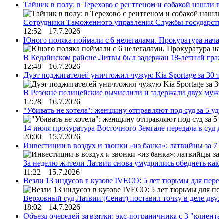
Тайник в полу: в Терехово с рентгеном и собакой нашли 
Сотрудники Таможенного управления Службы государств
12:52 17.7.2026
Юного поляка поймали с 6 нелегалами. Прокуратура нач
В Кедайнском районе Литвы был задержан 18-летний г
12:48 16.7.2026
Дуэт поджигателей уничтожил чужую Kia Sportage за 30 
В Резекне полицейские вычислили и задержали двух му
12:28 16.7.2026
"Убивать не хотела": женщину отправляют под суд за 5 у
14 июля прокуратура Восточного Земгале передала в суд
20:00 15.7.2026
Инвестиции в воздух и звонки «из банка»: латвийцы за 
За неделю жители Латвии снова умудрились обеднеть к
11:22 15.7.2026
Везли 13 индусов в кузове IVECO: 5 лет тюрьмы для пер
Верховный суд Латвии (Сенат) поставил точку в деле д
18:02 14.7.2026
Объезд очередей за взятки: экс-пограничника с 3 "клиен