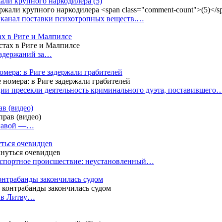
жали крупного наркодилера
(5)
 канал поставки психотропных веществ.…
ах в Риге и Малпилсе
задержаний за…
омера: в Риге задержали грабителей
ии пресекли деятельность криминального дуэта, поставившего
в (видео)
лгавой —…
уться очевидцев
анспортное происшествие: неустановленный…
контрабанды закончилась судом
и в Литву…