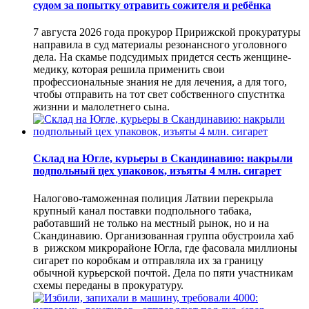
судом за попытку отравить сожителя и ребёнка
7 августа 2026 года прокурор Пририжской прокуратуры
направила в суд материалы резонансного уголовного
дела. На скамье подсудимых придется сесть женщине-
медику, которая решила применить свои
профессиональные знания не для лечения, а для того,
чтобы отправить на тот свет собственного спустнтка
жизнни и малолетнего сына.
Склад на Югле, курьеры в Скандинавию: накрыли
подпольный цех упаковок, изъяты 4 млн. сигарет
Налогово-таможенная полиция Латвии перекрыла
крупный канал поставки подпольного табака,
работавший не только на местный рынок, но и на
Скандинавию. Организованная группа обустроила хаб
в рижском микрорайоне Югла, где фасовала миллионы
сигарет по коробкам и отправляла их за границу
обычной курьерской почтой. Дела по пяти участникам
схемы переданы в прокуратуру.