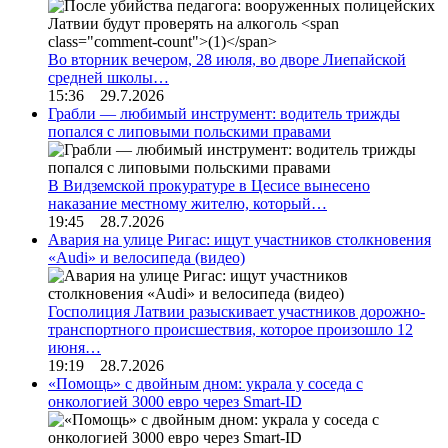
Во вторник вечером, 28 июля, во дворе Лиепайской
средней школы…
15:36 29.7.2026
Грабли — любимый инструмент: водитель трижды
попался с липовыми польскими правами
В Видземской прокуратуре в Цесисе вынесено
наказание местному жителю, который…
19:45 28.7.2026
Авария на улице Ригас: ищут участников столкновения
«Audi» и велосипеда (видео)
Госполиция Латвии разыскивает участников дорожно-
транспортного происшествия, которое произошло 12
июня…
19:19 28.7.2026
«Помощь» с двойным дном: украла у соседа с
онкологией 3000 евро через Smart-ID