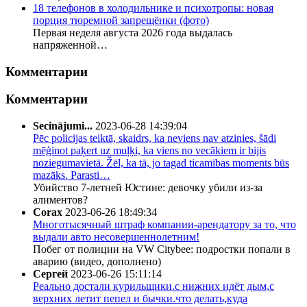
18 телефонов в холодильнике и психотропы: новая
порция тюремной запрещёнки (фото)
Первая неделя августа 2026 года выдалась
напряженной…
Комментарии
Комментарии
Secinājumi...
2023-06-28 14:39:04
Pēc policijas teiktā, skaidrs, ka neviens nav atzinies, šādi
mēģinot paķert uz muļķi, ka viens no vecākiem ir bijis
noziegumavietā. Žēl, ka tā, jo tagad ticamības moments būs
mazāks. Parasti…
Убийство 7-летней Юстине: девочку убили из-за
алиментов?
Corax
2023-06-26 18:49:34
Многотысячный штраф компании-арендатору за то, что
выдали авто несовершеннолетним!
Побег от полиции на VW Citybee: подростки попали в
аварию (видео, дополнено)
Сергей
2023-06-26 15:11:14
Реально достали курильщики.с нижних идёт дым,с
верхних летит пепел и бычки.что делать,куда