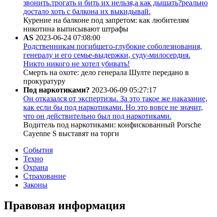
звонить.трогать и бить их нельзя,а как дышать?реально
достало хоть с балкона их выкидывай.
Курение на балконе под запретом: как любителям
никотина выписывают штрафы
AS
2023-06-24 07:08:00
Родственникам погибшего-глубокие соболезнования,
генералу и его семье-выдержки, суду-милосердия.
Никто никого не хотел убивать!
Смерть на охоте: дело генерала Шулте передано в
прокуратуру
Под наркотиками?
2023-06-09 05:27:17
Он отказался от экспертизы. За это такое же наказание,
как если бы под наркотиками. Но это вовсе не значит,
что он действительно был под наркотиками.
Водитель под наркотиками: конфискованный Porsche
Cayenne S выставят на торги
События
Техно
Охрана
Страхование
Законы
Правовая информация