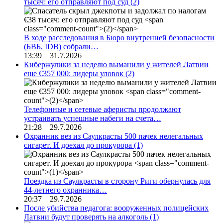
тысяч: его отправляют под суд
(2)
В ходе расследования в Бюро внутренней безопасности
(БВБ, IDB) собрали…
13:39 31.7.2026
Кибержулики за неделю выманили у жителей Латвии
еще €357 000: лидеры уловок
(2)
Телефонные и сетевые аферисты продолжают
устраивать успешные набеги на счета…
21:28 29.7.2026
Охранник вез из Саулкрасты 500 пачек нелегальных
сигарет. И доехал до прокурора
(1)
Поездка из Саулкрасты в сторону Риги обернулась для
44-летнего охранника…
20:37 29.7.2026
После убийства педагога: вооруженных полицейских
Латвии будут проверять на алкоголь
(1)