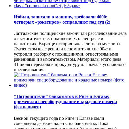
Избили, запихали в машину, требовали 4000:
четверых «рэкетиров» отправляют под суд
(2)
Латгальские полицейские закончили расследование дела
о вымогательстве, похищениях, огнестреле и
наркотиках. Вкратце история такая: четверо мужчин в
Лудзенском крае решили вспомнить лихие 90-е и
устроили разборку с похищениями, огнестрельными
ранениями и вымогательством. Материалы этого дела
31 июля переданы в прокуратуру для начала уголовного
преследования.
"Потрошители" банкоматов в Риге и Елгаве:
применяли спецоборудование и краденые номера
(фото, видео)
Весной текущего года по Риге и Елгаве были
совершены дерзкие налёты на банкоматы. Пока
задержан один из участников этой гастролирующей