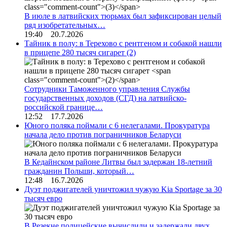
В июле в латвийских тюрьмах был зафиксирован целый
ряд изобретательных…
19:40 20.7.2026
Тайник в полу: в Терехово с рентгеном и собакой нашли
в прицепе 280 тысяч сигарет
(2)
Сотрудники Таможенного управления Службы
государственных доходов (СГД) на латвийско-
российской границе…
12:52 17.7.2026
Юного поляка поймали с 6 нелегалами. Прокуратура
начала дело против пограничников Беларуси
В Кедайнском районе Литвы был задержан 18-летний
гражданин Польши, который…
12:48 16.7.2026
Дуэт поджигателей уничтожил чужую Kia Sportage за 30
тысяч евро
В Резекне полицейские вычислили и задержали двух