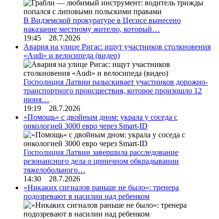
В Видземской прокуратуре в Цесисе вынесено
наказание местному жителю, который…
19:45 28.7.2026
Авария на улице Ригас: ищут участников столкновения
«Audi» и велосипеда (видео)
Госполиция Латвии разыскивает участников дорожно-
транспортного происшествия, которое произошло 12
июня…
19:19 28.7.2026
«Помощь» с двойным дном: украла у соседа с
онкологией 3000 евро через Smart-ID
Госполиция Латвии завершила расследование
резонансного дела о циничном обкрадывании
тяжелобольного…
14:30 28.7.2026
«Никаких сигналов раньше не было»: тренера
подозревают в насилии над ребенком