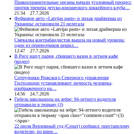
Правоохранительные органы начали уголовный процесс
против тренера детско-юношеского хоккейного клуба…
21:34 27.7.2026
Фейковое авто «Latvijas pasts» и лихая драйверша из
Украины: остановили 21 нелегала
Смекалка контрабандистов вышла на новый уровень:
один из перевозчиков решил…
12:47 27.7.2026
В Риге ищут парня, сбившего вазон в летнем кафе
(видео)
Сотрудники Рижского Северного управления
Госполиции устанавливают личность человека,
изображенного на…
14:56 24.7.2026
Гибель школьницы на зебре: 94-летнего водителя
отправили в тюрьму
(3)
22 июля Верховный суд (Сенат) сообщил: престарелому
водителю, по вине…