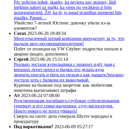
Pēc policijas teiktā, skaidrs, ka neviens nav atzinies, šādi
mēģinot paķert uz muļķi, ka viens no vecākiem ir bijis
noziegumavietā. Žēl, ka tā, jo tagad ticamības moments būs
mazāks. Parasti…
Убийство 7-летней Юстине: девочку убили из-за
алиментов?
Corax
2023-06-26 18:49:34
Многотысячный штраф компании-арендатору за то, что
выдали авто несовершеннолетним!
Побег от полиции на VW Citybee: подростки попали в
аварию (видео, дополнено)
Сергей
2023-06-26 15:11:14
Реально достали курильщики.с нижних идёт дым,с
верхних летит пепел и бычки.что делать,куда
звонить.трогать и бить их нельзя,а как дышать?реально
достало хоть с балкона их выкидывай.
Курение на балконе под запретом: как любителям
никотина выписывают штрафы
AS
2023-06-24 07:08:00
Родственникам погибшего-глубокие соболезнования,
генералу и его семье-выдержки, суду-милосердия.
Никто никого не хотел убивать!
Смерть на охоте: дело генерала Шулте передано в
прокуратуру
Под наркотиками?
2023-06-09 05:27:17