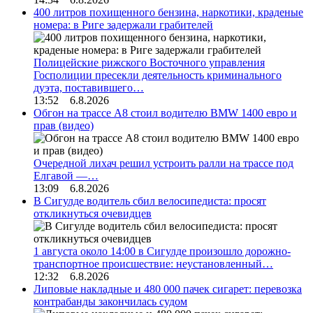
400 литров похищенного бензина, наркотики, краденые
номера: в Риге задержали грабителей
Полицейские рижского Восточного управления
Госполиции пресекли деятельность криминального
дуэта, поставившего…
13:52 6.8.2026
Обгон на трассе А8 стоил водителю BMW 1400 евро и
прав (видео)
Очередной лихач решил устроить ралли на трассе под
Елгавой —…
13:09 6.8.2026
В Сигулде водитель сбил велосипедиста: просят
откликнуться очевидцев
1 августа около 14:00 в Сигулде произошло дорожно-
транспортное происшествие: неустановленный…
12:32 6.8.2026
Липовые накладные и 480 000 пачек сигарет: перевозка
контрабанды закончилась судом