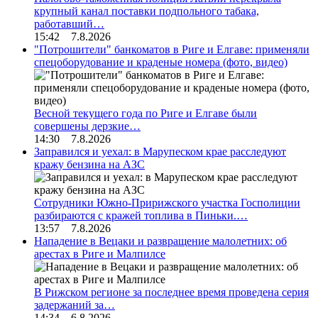
крупный канал поставки подпольного табака,
работавший…
15:42 7.8.2026
"Потрошители" банкоматов в Риге и Елгаве: применяли
спецоборудование и краденые номера (фото, видео)
Весной текущего года по Риге и Елгаве были
совершены дерзкие…
14:30 7.8.2026
Заправился и уехал: в Марупеском крае расследуют
кражу бензина на АЗС
Сотрудники Южно-Пририжского участка Госполиции
разбираются с кражей топлива в Пиньки.…
13:57 7.8.2026
Нападение в Вецаки и развращение малолетних: об
арестах в Риге и Малпилсе
В Рижском регионе за последнее время проведена серия
задержаний за…
14:34 6.8.2026