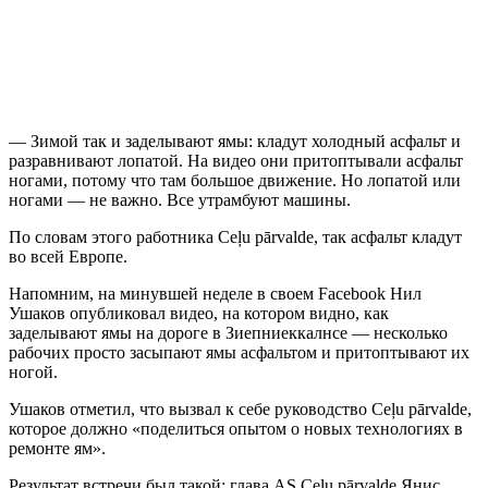
— Зимой так и заделывают ямы: кладут холодный асфальт и
разравнивают лопатой. На видео они притоптывали асфальт
ногами, потому что там большое движение. Но лопатой или
ногами — не важно. Все утрамбуют машины.
По словам этого работника Ceļu pārvalde, так асфальт кладут
во всей Европе.
Напомним, на минувшей неделе в своем Facebook Нил
Ушаков опубликовал видео, на котором видно, как
заделывают ямы на дороге в Зиепниеккалнсе — несколько
рабочих просто засыпают ямы асфальтом и притоптывают их
ногой.
Ушаков отметил, что вызвал к себе руководство Ceļu pārvalde,
которое должно «поделиться опытом о новых технологиях в
ремонте ям».
Результат встречи был такой: глава AS Ceļu pārvalde Янис