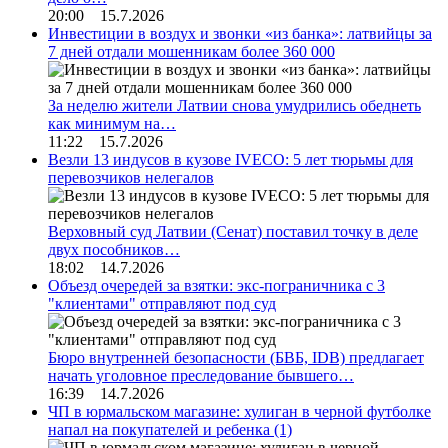
20:00 15.7.2026
Инвестиции в воздух и звонки «из банка»: латвийцы за
7 дней отдали мошенникам более 360 000
За неделю жители Латвии снова умудрились обеднеть
как минимум на…
11:22 15.7.2026
Везли 13 индусов в кузове IVECO: 5 лет тюрьмы для
перевозчиков нелегалов
Верховный суд Латвии (Сенат) поставил точку в деле
двух пособников…
18:02 14.7.2026
Объезд очередей за взятки: экс-пограничника с 3
"клиентами" отправляют под суд
Бюро внутренней безопасности (БВБ, IDB) предлагает
начать уголовное преследование бывшего…
16:39 14.7.2026
ЧП в юрмальском магазине: хулиган в черной футболке
напал на покупателей и ребенка
(1)