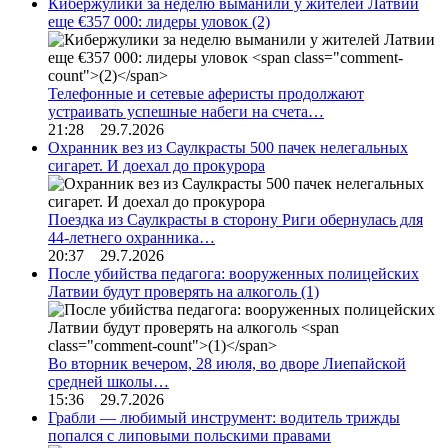
Кибержулики за неделю выманили у жителей Латвии
еще €357 000: лидеры уловок
(2)
Телефонные и сетевые аферисты продолжают
устраивать успешные набеги на счета…
21:28 29.7.2026
Охранник вез из Саулкрасты 500 пачек нелегальных
сигарет. И доехал до прокурора
Поездка из Саулкрасты в сторону Риги обернулась для
44-летнего охранника…
20:37 29.7.2026
После убийства педагога: вооруженных полицейских
Латвии будут проверять на алкоголь
(1)
Во вторник вечером, 28 июля, во дворе Лиепайской
средней школы…
15:36 29.7.2026
Грабли — любимый инструмент: водитель трижды
попался с липовыми польскими правами