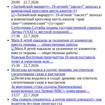
20:09 22.7.2026
«Латвийский маршрут»: 19-летний "таксист" запихал в
компактный кроссовер шесть азиатов
(1)
Сотрудники Службы охраны государственной границы
Литвы (VSAT) с местной полицией…
17:38 22.7.2026
Мать 8 детей наказали за уклонение от алиментов:
вместо тюрьмы — общественные работы
Рижская Восточная прокуратура 10 июля поставила
точку в очередном деле…
15:30 22.7.2026
Нелегалы кидались в солдат дровами: им ответили
слезоточивым газом и выстрелом
За минувшие сутки солдаты Национальных
вооруженных сил Латвии (НВС), помогавшие…
13:57 22.7.2026
«Вы сначала откажитесь, а потом зовите адвоката!»: как
водитель без прав проиграл суд