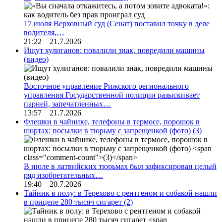
17 июля Верховный суд (Сенат) поставил точку в деле
водителя,…
21:22 21.7.2026
Ищут хулиганов: повалили знак, повредили машины
(видео)
Восточное управление Рижского регионального
управления Государственной полиции разыскивает
парней, запечатленных…
13:57 21.7.2026
Флешки в чайнике, телефоны в термосе, порошок в
шортах: посылки в тюрьму с запрещенкой (фото)
(3)
В июле в латвийских тюрьмах был зафиксирован целый
ряд изобретательных…
19:40 20.7.2026
Тайник в полу: в Терехово с рентгеном и собакой нашли
в прицепе 280 тысяч сигарет
(2)