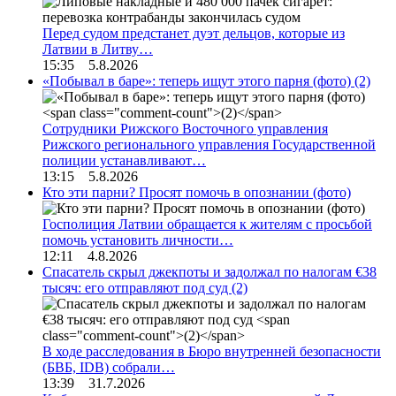
Перед судом предстанет дуэт дельцов, которые из
Латвии в Литву…
15:35 5.8.2026
«Побывал в баре»: теперь ищут этого парня (фото)
(2)
Сотрудники Рижского Восточного управления
Рижского регионального управления Государственной
полиции устанавливают…
13:15 5.8.2026
Кто эти парни? Просят помочь в опознании (фото)
Госполиция Латвии обращается к жителям с просьбой
помочь установить личности…
12:11 4.8.2026
Спасатель скрыл джекпоты и задолжал по налогам €38
тысяч: его отправляют под суд
(2)
В ходе расследования в Бюро внутренней безопасности
(БВБ, IDB) собрали…
13:39 31.7.2026