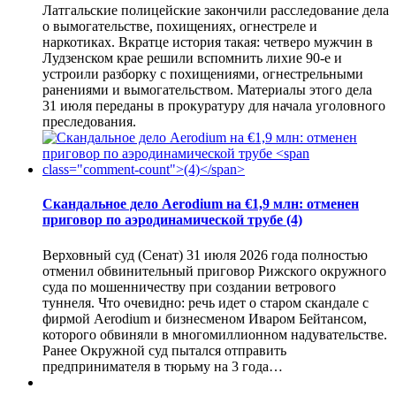
Латгальские полицейские закончили расследование дела
о вымогательстве, похищениях, огнестреле и
наркотиках. Вкратце история такая: четверо мужчин в
Лудзенском крае решили вспомнить лихие 90-е и
устроили разборку с похищениями, огнестрельными
ранениями и вымогательством. Материалы этого дела
31 июля переданы в прокуратуру для начала уголовного
преследования.
Скандальное дело Aerodium на €1,9 млн: отменен
приговор по аэродинамической трубе
(4)
Верховный суд (Сенат) 31 июля 2026 года полностью
отменил обвинительный приговор Рижского окружного
суда по мошенничеству при создании ветрового
туннеля. Что очевидно: речь идет о старом скандале с
фирмой Aerodium и бизнесменом Иваром Бейтансом,
которого обвиняли в многомиллионном надувательстве.
Ранее Окружной суд пытался отправить
предпринимателя в тюрьму на 3 года…