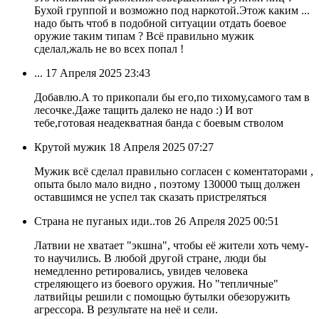
Бухой группой и возможно под наркотой.Этож каким ...
надо быть чтоб в подобной ситуации отдать боевое
оружие таким типам ? Всё правильно мужик
сделал,жаль не во всех попал !
...
17 Апреля 2025 23:43
Добавлю.А то прикопали бы его,по тихому,самого там в
лесочке.Даже тащить далеко не надо :) И вот
тебе,готовая неадекватная банда с боевым стволом
Крутой мужик
18 Апреля 2025 07:27
Мужик всё сделал правильно согласен с коментаторами ,
опыта было мало видно , поэтому 130000 тыщ должен
оставшимся не успел так сказать пристреляться
Страна не пуганых иди..тов
26 Апреля 2025 00:51
Латвии не хватает "экшна", чтобы её жители хоть чему-
то научились. В любой другой стране, люди бы
немедленно ретировались, увидев человека
стреляющего из боевого оружия. Но "тепличные"
латвийцы решили с помощью бутылки обезоружить
агрессора. В результате на неё и сели.