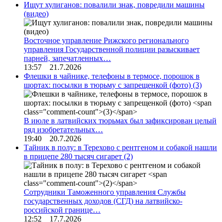
Ищут хулиганов: повалили знак, повредили машины
(видео)
Восточное управление Рижского регионального
управления Государственной полиции разыскивает
парней, запечатленных…
13:57 21.7.2026
Флешки в чайнике, телефоны в термосе, порошок в
шортах: посылки в тюрьму с запрещенкой (фото)
(3)
В июле в латвийских тюрьмах был зафиксирован целый
ряд изобретательных…
19:40 20.7.2026
Тайник в полу: в Терехово с рентгеном и собакой нашли
в прицепе 280 тысяч сигарет
(2)
Сотрудники Таможенного управления Службы
государственных доходов (СГД) на латвийско-
российской границе…
12:52 17.7.2026