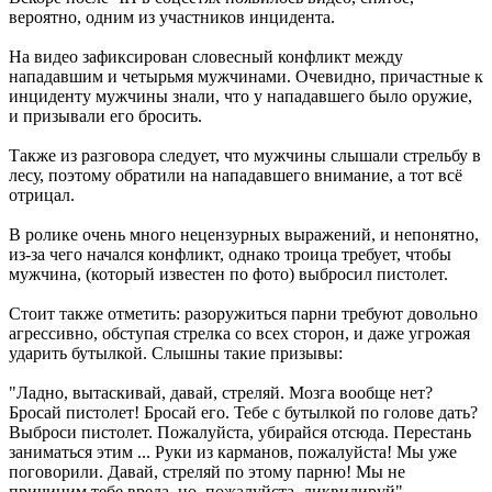
вероятно, одним из участников инцидента.
На видео зафиксирован словесный конфликт между
нападавшим и четырьмя мужчинами. Очевидно, причастные к
инциденту мужчины знали, что у нападавшего было оружие,
и призывали его бросить.
Также из разговора следует, что мужчины слышали стрельбу в
лесу, поэтому обратили на нападавшего внимание, а тот всё
отрицал.
В ролике очень много нецензурных выражений, и непонятно,
из-за чего начался конфликт, однако троица требует, чтобы
мужчина, (который известен по фото) выбросил пистолет.
Стоит также отметить: разоружиться парни требуют довольно
агрессивно, обступая стрелка со всех сторон, и даже угрожая
ударить бутылкой. Слышны такие призывы:
"Ладно, вытаскивай, давай, стреляй. Мозга вообще нет?
Бросай пистолет! Бросай его. Тебе с бутылкой по голове дать?
Выброси пистолет. Пожалуйста, убирайся отсюда. Перестань
заниматься этим ... Руки из карманов, пожалуйста! Мы уже
поговорили. Давай, стреляй по этому парню! Мы не
причиним тебе вреда, но, пожалуйста, ликвидируй".