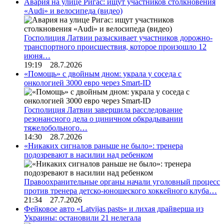
Авария на улице Ригас: ищут участников столкновения
«Audi» и велосипеда (видео)
Госполиция Латвии разыскивает участников дорожно-
транспортного происшествия, которое произошло 12
июня…
19:19 28.7.2026
«Помощь» с двойным дном: украла у соседа с
онкологией 3000 евро через Smart-ID
Госполиция Латвии завершила расследование
резонансного дела о циничном обкрадывании
тяжелобольного…
14:30 28.7.2026
«Никаких сигналов раньше не было»: тренера
подозревают в насилии над ребенком
Правоохранительные органы начали уголовный процесс
против тренера детско-юношеского хоккейного клуба…
21:34 27.7.2026
Фейковое авто «Latvijas pasts» и лихая драйверша из
Украины: остановили 21 нелегала