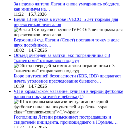
За неделю жители Латвии снова умудрились обеднеть
как минимум на…
11:22 15.7.2026
Везли 13 индусов в кузове IVECO: 5 лет тюрьмы для
перевозчиков нелегалов
Верховный суд Латвии (Сенат) поставил точку в деле
двух пособников…
18:02 14.7.2026
Объезд очередей за взятки: экс-пограничника с 3
"клиентами" отправляют под суд
Бюро внутренней безопасности (БВБ, IDB) предлагает
начать уголовное преследование бывшего…
16:39 14.7.2026
ЧП в юрмальском магазине: хулиган в черной футболке
напал на покупателей и ребенка
(1)
Госполиция Латвии разыскивает пострадавших и
свидетелей инцидента, произошедшего в Юрмале,…
17:27 13.7.2026