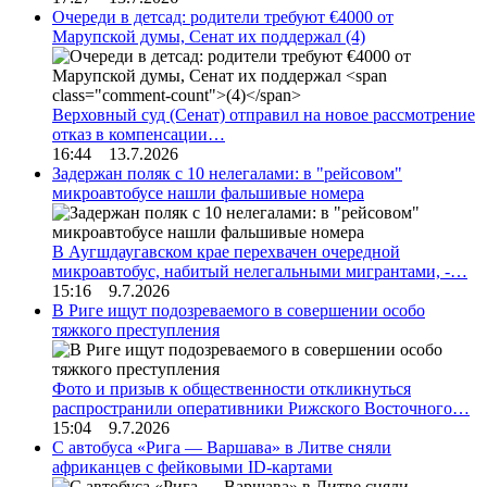
Очереди в детсад: родители требуют €4000 от
Марупской думы, Сенат их поддержал
(4)
Верховный суд (Сенат) отправил на новое рассмотрение
отказ в компенсации…
16:44 13.7.2026
Задержан поляк с 10 нелегалами: в "рейсовом"
микроавтобусе нашли фальшивые номера
В Аугшдаугавском крае перехвачен очередной
микроавтобус, набитый нелегальными мигрантами, -…
15:16 9.7.2026
В Риге ищут подозреваемого в совершении особо
тяжкого преступления
Фото и призыв к общественности откликнуться
распространили оперативники Рижского Восточного…
15:04 9.7.2026
С автобуса «Рига — Варшава» в Литве сняли
африканцев с фейковыми ID-картами