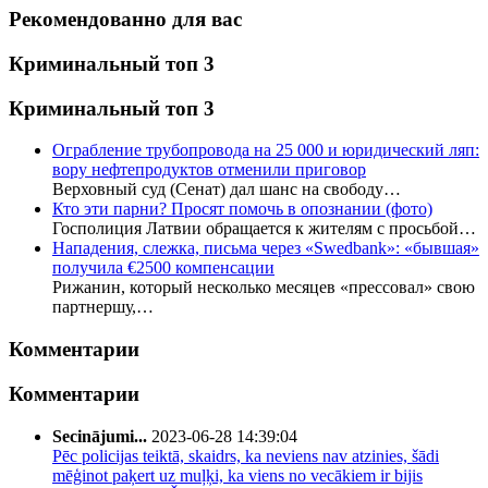
Рекомендованно для вас
Криминальный топ 3
Криминальный топ 3
Ограбление трубопровода на 25 000 и юридический ляп:
вору нефтепродуктов отменили приговор
Верховный суд (Сенат) дал шанс на свободу…
Кто эти парни? Просят помочь в опознании (фото)
Госполиция Латвии обращается к жителям с просьбой…
Нападения, слежка, письма через «Swedbank»: «бывшая»
получила €2500 компенсации
Рижанин, который несколько месяцев «прессовал» свою
партнершу,…
Комментарии
Комментарии
Secinājumi...
2023-06-28 14:39:04
Pēc policijas teiktā, skaidrs, ka neviens nav atzinies, šādi
mēģinot paķert uz muļķi, ka viens no vecākiem ir bijis