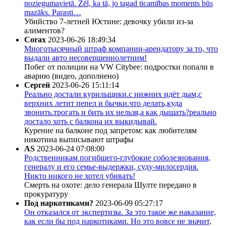
noziegumavietā. Žēl, ka tā, jo tagad ticamības moments būs
mazāks. Parasti…
Убийство 7-летней Юстине: девочку убили из-за
алиментов?
Corax
2023-06-26 18:49:34
Многотысячный штраф компании-арендатору за то, что
выдали авто несовершеннолетним!
Побег от полиции на VW Citybee: подростки попали в
аварию (видео, дополнено)
Сергей
2023-06-26 15:11:14
Реально достали курильщики.с нижних идёт дым,с
верхних летит пепел и бычки.что делать,куда
звонить.трогать и бить их нельзя,а как дышать?реально
достало хоть с балкона их выкидывай.
Курение на балконе под запретом: как любителям
никотина выписывают штрафы
AS
2023-06-24 07:08:00
Родственникам погибшего-глубокие соболезнования,
генералу и его семье-выдержки, суду-милосердия.
Никто никого не хотел убивать!
Смерть на охоте: дело генерала Шулте передано в
прокуратуру
Под наркотиками?
2023-06-09 05:27:17
Он отказался от экспертизы. За это такое же наказание,
как если бы под наркотиками. Но это вовсе не значит,