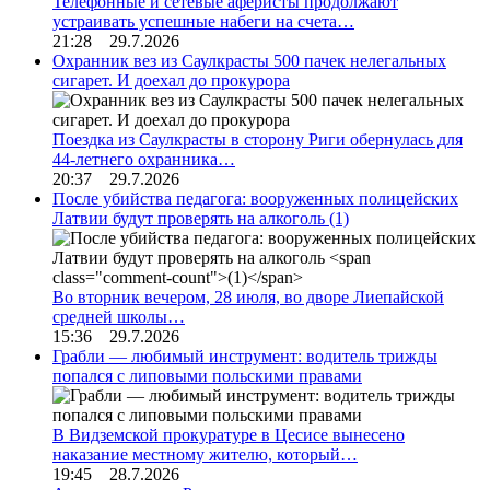
Телефонные и сетевые аферисты продолжают
устраивать успешные набеги на счета…
21:28 29.7.2026
Охранник вез из Саулкрасты 500 пачек нелегальных
сигарет. И доехал до прокурора
Поездка из Саулкрасты в сторону Риги обернулась для
44-летнего охранника…
20:37 29.7.2026
После убийства педагога: вооруженных полицейских
Латвии будут проверять на алкоголь
(1)
Во вторник вечером, 28 июля, во дворе Лиепайской
средней школы…
15:36 29.7.2026
Грабли — любимый инструмент: водитель трижды
попался с липовыми польскими правами
В Видземской прокуратуре в Цесисе вынесено
наказание местному жителю, который…
19:45 28.7.2026