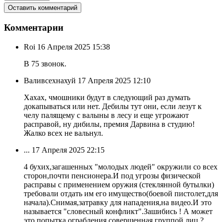
Комментарии
Roi
16 Апреля 2025 15:38
В 75 звонок.
Валивсехнахуй
17 Апреля 2025 12:10
Хахах, чмошники будут в следующий раз думать
докапываться или нет. Дебилы тут они, если лезут к
челу палящему с валыны в лесу и еще угрожают
расправой, ну дибилы, премия Дарвина в студию!
Жалко всех не вальнул.
...
17 Апреля 2025 22:15
4 бухих,загашенных "молодых людей" окружили со всех
сторон,почти пенсионера.И под угрозы физической
расправы с применением оружия (стеклянной бутылки)
требовали отдать им его имущество(боевой пистолет,для
начала).Снимая,затравку для нападения,на видео.И это
называется "словесный конфликт".Зашибись ! А может
это попытка ограбления совершенная группой лиц ?