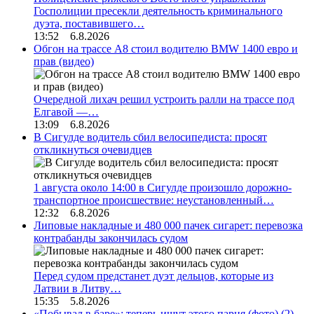
Госполиции пресекли деятельность криминального
дуэта, поставившего…
13:52 6.8.2026
Обгон на трассе А8 стоил водителю BMW 1400 евро и
прав (видео)
Очередной лихач решил устроить ралли на трассе под
Елгавой —…
13:09 6.8.2026
В Сигулде водитель сбил велосипедиста: просят
откликнуться очевидцев
1 августа около 14:00 в Сигулде произошло дорожно-
транспортное происшествие: неустановленный…
12:32 6.8.2026
Липовые накладные и 480 000 пачек сигарет: перевозка
контрабанды закончилась судом
Перед судом предстанет дуэт дельцов, которые из
Латвии в Литву…
15:35 5.8.2026
«Побывал в баре»: теперь ищут этого парня (фото)
(2)