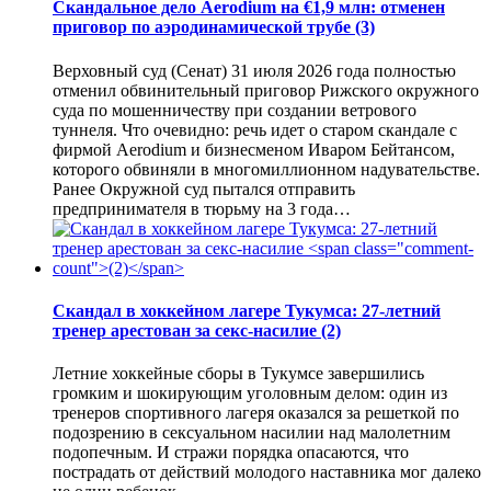
Скандальное дело Aerodium на €1,9 млн: отменен
приговор по аэродинамической трубе
(3)
Верховный суд (Сенат) 31 июля 2026 года полностью
отменил обвинительный приговор Рижского окружного
суда по мошенничеству при создании ветрового
туннеля. Что очевидно: речь идет о старом скандале с
фирмой Aerodium и бизнесменом Иваром Бейтансом,
которого обвиняли в многомиллионном надувательстве.
Ранее Окружной суд пытался отправить
предпринимателя в тюрьму на 3 года…
Скандал в хоккейном лагере Тукумса: 27-летний
тренер арестован за секс-насилие
(2)
Летние хоккейные сборы в Тукумсе завершились
громким и шокирующим уголовным делом: один из
тренеров спортивного лагеря оказался за решеткой по
подозрению в сексуальном насилии над малолетним
подопечным. И стражи порядка опасаются, что
пострадать от действий молодого наставника мог далеко