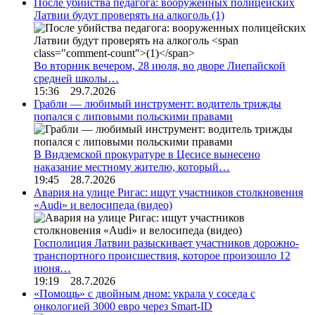
После убийства педагога: вооруженных полицейских
Латвии будут проверять на алкоголь
(1)
Во вторник вечером, 28 июля, во дворе Лиепайской
средней школы…
15:36 29.7.2026
Грабли — любимый инструмент: водитель трижды
попался с липовыми польскими правами
В Видземской прокуратуре в Цесисе вынесено
наказание местному жителю, который…
19:45 28.7.2026
Авария на улице Ригас: ищут участников столкновения
«Audi» и велосипеда (видео)
Госполиция Латвии разыскивает участников дорожно-
транспортного происшествия, которое произошло 12
июня…
19:19 28.7.2026
«Помощь» с двойным дном: украла у соседа с
онкологией 3000 евро через Smart-ID