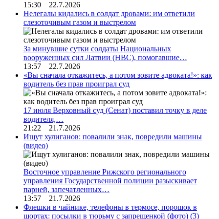
15:30 22.7.2026
Нелегалы кидались в солдат дровами: им ответили
слезоточивым газом и выстрелом
За минувшие сутки солдаты Национальных
вооруженных сил Латвии (НВС), помогавшие…
13:57 22.7.2026
«Вы сначала откажитесь, а потом зовите адвоката!»: как
водитель без прав проиграл суд
17 июля Верховный суд (Сенат) поставил точку в деле
водителя,…
21:22 21.7.2026
Ищут хулиганов: повалили знак, повредили машины
(видео)
Восточное управление Рижского регионального
управления Государственной полиции разыскивает
парней, запечатленных…
13:57 21.7.2026
Флешки в чайнике, телефоны в термосе, порошок в
шортах: посылки в тюрьму с запрещенкой (фото)
(3)