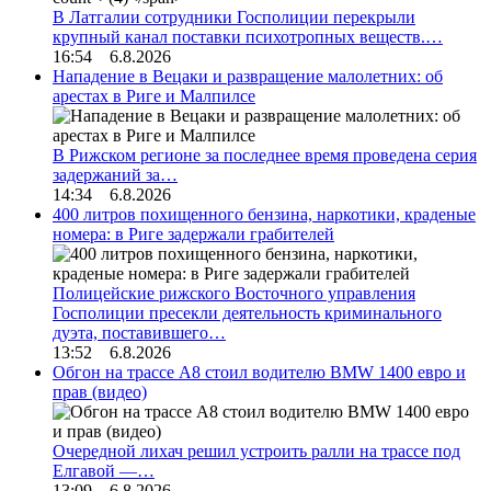
В Латгалии сотрудники Госполиции перекрыли
крупный канал поставки психотропных веществ.…
16:54 6.8.2026
Нападение в Вецаки и развращение малолетних: об
арестах в Риге и Малпилсе
В Рижском регионе за последнее время проведена серия
задержаний за…
14:34 6.8.2026
400 литров похищенного бензина, наркотики, краденые
номера: в Риге задержали грабителей
Полицейские рижского Восточного управления
Госполиции пресекли деятельность криминального
дуэта, поставившего…
13:52 6.8.2026
Обгон на трассе А8 стоил водителю BMW 1400 евро и
прав (видео)
Очередной лихач решил устроить ралли на трассе под
Елгавой —…
13:09 6.8.2026