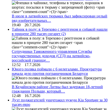
В июле в латвийских тюрьмах был зафиксирован целый
ряд изобретательных…
19:40 20.7.2026
Тайник в полу: в Терехово с рентгеном и собакой нашли
в прицепе 280 тысяч сигарет
(2)
Сотрудники Таможенного управления Службы
государственных доходов (СГД) на латвийско-
российской границе…
12:52 17.7.2026
Юного поляка поймали с 6 нелегалами. Прокуратура
начала дело против пограничников Беларуси
В Кедайнском районе Литвы был задержан 18-летний
гражданин Польши, который…
12:48 16.7.2026
Дуэт поджигателей уничтожил чужую Kia Sportage за 30
тысяч евро