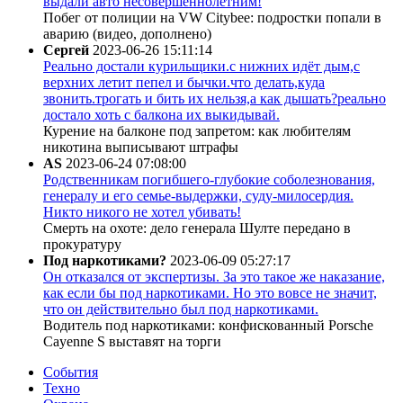
выдали авто несовершеннолетним!
Побег от полиции на VW Citybee: подростки попали в
аварию (видео, дополнено)
Сергей
2023-06-26 15:11:14
Реально достали курильщики.с нижних идёт дым,с
верхних летит пепел и бычки.что делать,куда
звонить.трогать и бить их нельзя,а как дышать?реально
достало хоть с балкона их выкидывай.
Курение на балконе под запретом: как любителям
никотина выписывают штрафы
AS
2023-06-24 07:08:00
Родственникам погибшего-глубокие соболезнования,
генералу и его семье-выдержки, суду-милосердия.
Никто никого не хотел убивать!
Смерть на охоте: дело генерала Шулте передано в
прокуратуру
Под наркотиками?
2023-06-09 05:27:17
Он отказался от экспертизы. За это такое же наказание,
как если бы под наркотиками. Но это вовсе не значит,
что он действительно был под наркотиками.
Водитель под наркотиками: конфискованный Porsche
Cayenne S выставят на торги
События
Техно