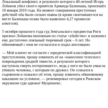
Локальный конфликт, в результате которого 40-летний Игорь
Лобанов убил своего приятеля Арманда Балиньша, произошёл
10 января 2010 года. На момент совершения преступных
действий оба были сильно пьяны (в крови скончавшегося на
месте Балиньша позже было выявлено 4,27 промилле
алкоголя).
5 октября прошлого года суд Земгальского предместья Риги
признал Лобанова виновным по статье «убийство» и назначил
ему достаточно лояльный тюремный срок – 6 лет. Но
обвиняемый с ним не согласился и подал апелляцию.
— Мой клиент не согласен с юридической классификацией
преступления, прошу изменить её на «нанесение телесного
повреждения средней тяжести, в результате которого
наступила смерть потерпевшего», ведь у него не было умысла
убивать человека, с которым он дружил. Он сознался в
содеянном и пожалел об этом, прошу изменить обвиняемому
наказание на условное, — резюмировал сегодня в Рижском
окружном суде адвокат Муциниекс.