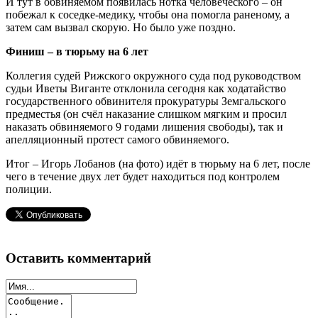
И тут в обвиняемом появилась нотка человеческого – он
побежал к соседке-медику, чтобы она помогла раненому, а
затем сам вызвал скорую. Но было уже поздно.
Финиш – в тюрьму на 6 лет
Коллегия судей Рижского окружного суда под руководством
судьи Иветы Виганте отклонила сегодня как ходатайство
государственного обвинителя прокуратуры Земгальского
предместья (он счёл наказание слишком мягким и просил
наказать обвиняемого 9 годами лишения свободы), так и
апелляционный протест самого обвиняемого.
Итог – Игорь Лобанов (на фото) идёт в тюрьму на 6 лет, после
чего в течение двух лет будет находиться под контролем
полиции.
Оставить комментарий