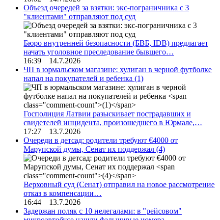
Объезд очередей за взятки: экс-пограничника с 3
"клиентами" отправляют под суд
Бюро внутренней безопасности (БВБ, IDB) предлагает
начать уголовное преследование бывшего…
16:39 14.7.2026
ЧП в юрмальском магазине: хулиган в черной футболке
напал на покупателей и ребенка
(1)
Госполиция Латвии разыскивает пострадавших и
свидетелей инцидента, произошедшего в Юрмале,…
17:27 13.7.2026
Очереди в детсад: родители требуют €4000 от
Марупской думы, Сенат их поддержал
(4)
Верховный суд (Сенат) отправил на новое рассмотрение
отказ в компенсации…
16:44 13.7.2026
Задержан поляк с 10 нелегалами: в "рейсовом"
микроавтобусе нашли фальшивые номера