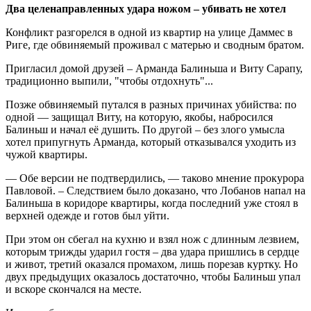
Два целенаправленных удара ножом – убивать не хотел
Конфликт разгорелся в одной из квартир на улице Даммес в
Риге, где обвиняемый проживал с матерью и сводным братом.
Пригласил домой друзей – Арманда Балиньша и Виту Сарапу,
традиционно выпили, "чтобы отдохнуть"...
Позже обвиняемый путался в разных причинах убийства: по
одной — защищал Виту, на которую, якобы, набросился
Балиньш и начал её душить. По другой – без злого умысла
хотел припугнуть Арманда, который отказывался уходить из
чужой квартиры.
— Обе версии не подтвердились, — таково мнение прокурора
Павловой. – Следствием было доказано, что Лобанов напал на
Балиньша в коридоре квартиры, когда последний уже стоял в
верхней одежде и готов был уйти.
При этом он сбегал на кухню и взял нож с длинным лезвием,
которым трижды ударил гостя – два удара пришлись в сердце
и живот, третий оказался промахом, лишь порезав куртку. Но
двух предыдущих оказалось достаточно, чтобы Балиньш упал
и вскоре скончался на месте.