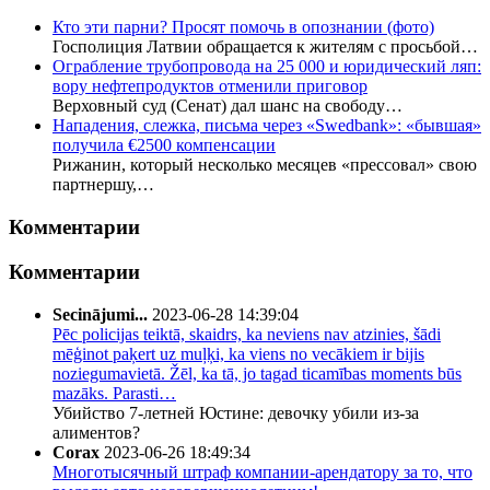
Кто эти парни? Просят помочь в опознании (фото)
Госполиция Латвии обращается к жителям с просьбой…
Ограбление трубопровода на 25 000 и юридический ляп:
вору нефтепродуктов отменили приговор
Верховный суд (Сенат) дал шанс на свободу…
Нападения, слежка, письма через «Swedbank»: «бывшая»
получила €2500 компенсации
Рижанин, который несколько месяцев «прессовал» свою
партнершу,…
Комментарии
Комментарии
Secinājumi...
2023-06-28 14:39:04
Pēc policijas teiktā, skaidrs, ka neviens nav atzinies, šādi
mēģinot paķert uz muļķi, ka viens no vecākiem ir bijis
noziegumavietā. Žēl, ka tā, jo tagad ticamības moments būs
mazāks. Parasti…
Убийство 7-летней Юстине: девочку убили из-за
алиментов?
Corax
2023-06-26 18:49:34
Многотысячный штраф компании-арендатору за то, что