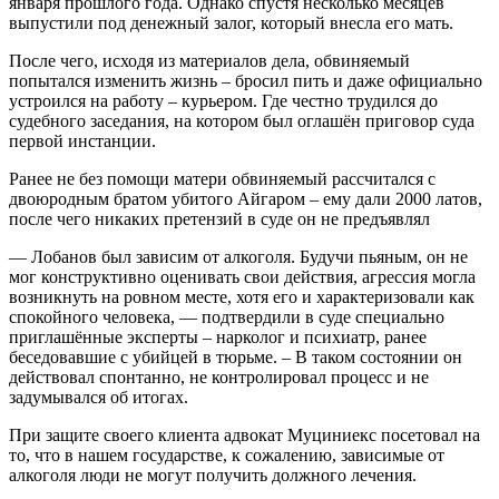
января прошлого года. Однако спустя несколько месяцев
выпустили под денежный залог, который внесла его мать.
После чего, исходя из материалов дела, обвиняемый
попытался изменить жизнь – бросил пить и даже официально
устроился на работу – курьером. Где честно трудился до
судебного заседания, на котором был оглашён приговор суда
первой инстанции.
Ранее не без помощи матери обвиняемый рассчитался с
двоюродным братом убитого Айгаром – ему дали 2000 латов,
после чего никаких претензий в суде он не предъявлял
— Лобанов был зависим от алкоголя. Будучи пьяным, он не
мог конструктивно оценивать свои действия, агрессия могла
возникнуть на ровном месте, хотя его и характеризовали как
спокойного человека, — подтвердили в суде специально
приглашённые эксперты – нарколог и психиатр, ранее
беседовавшие с убийцей в тюрьме. – В таком состоянии он
действовал спонтанно, не контролировал процесс и не
задумывался об итогах.
При защите своего клиента адвокат Муциниекс посетовал на
то, что в нашем государстве, к сожалению, зависимые от
алкоголя люди не могут получить должного лечения.