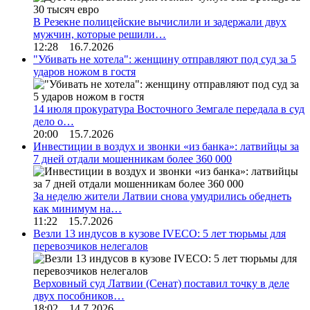
В Резекне полицейские вычислили и задержали двух
мужчин, которые решили…
12:28 16.7.2026
"Убивать не хотела": женщину отправляют под суд за 5
ударов ножом в гостя
14 июля прокуратура Восточного Земгале передала в суд
дело о…
20:00 15.7.2026
Инвестиции в воздух и звонки «из банка»: латвийцы за
7 дней отдали мошенникам более 360 000
За неделю жители Латвии снова умудрились обеднеть
как минимум на…
11:22 15.7.2026
Везли 13 индусов в кузове IVECO: 5 лет тюрьмы для
перевозчиков нелегалов
Верховный суд Латвии (Сенат) поставил точку в деле
двух пособников…
18:02 14.7.2026