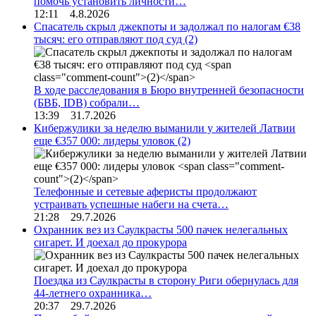
помочь установить личности…
12:11 4.8.2026
Спасатель скрыл джекпоты и задолжал по налогам €38
тысяч: его отправляют под суд
(2)
В ходе расследования в Бюро внутренней безопасности
(БВБ, IDB) собрали…
13:39 31.7.2026
Кибержулики за неделю выманили у жителей Латвии
еще €357 000: лидеры уловок
(2)
Телефонные и сетевые аферисты продолжают
устраивать успешные набеги на счета…
21:28 29.7.2026
Охранник вез из Саулкрасты 500 пачек нелегальных
сигарет. И доехал до прокурора
Поездка из Саулкрасты в сторону Риги обернулась для
44-летнего охранника…
20:37 29.7.2026