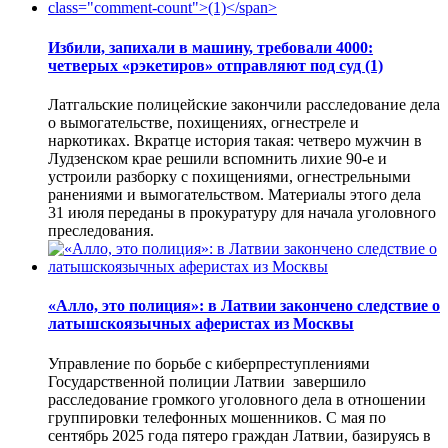
Избили, запихали в машину, требовали 4000:
четверых «рэкетиров» отправляют под суд
(1)
Латгальские полицейские закончили расследование дела
о вымогательстве, похищениях, огнестреле и
наркотиках. Вкратце история такая: четверо мужчин в
Лудзенском крае решили вспомнить лихие 90-е и
устроили разборку с похищениями, огнестрельными
ранениями и вымогательством. Материалы этого дела
31 июля переданы в прокуратуру для начала уголовного
преследования.
«Алло, это полиция»: в Латвии закончено следствие о
латышскоязычных аферистах из Москвы
Управление по борьбе с киберпреступлениями
Государственной полиции Латвии завершило
расследование громкого уголовного дела в отношении
группировки телефонных мошенников. С мая по
сентябрь 2025 года пятеро граждан Латвии, базируясь в