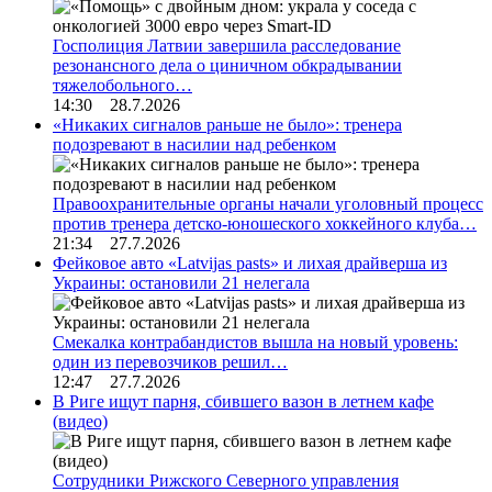
Госполиция Латвии завершила расследование
резонансного дела о циничном обкрадывании
тяжелобольного…
14:30 28.7.2026
«Никаких сигналов раньше не было»: тренера
подозревают в насилии над ребенком
Правоохранительные органы начали уголовный процесс
против тренера детско-юношеского хоккейного клуба…
21:34 27.7.2026
Фейковое авто «Latvijas pasts» и лихая драйверша из
Украины: остановили 21 нелегала
Смекалка контрабандистов вышла на новый уровень:
один из перевозчиков решил…
12:47 27.7.2026
В Риге ищут парня, сбившего вазон в летнем кафе
(видео)
Сотрудники Рижского Северного управления