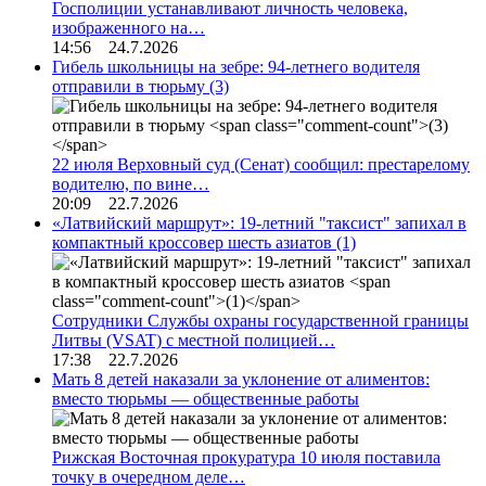
Госполиции устанавливают личность человека,
изображенного на…
14:56 24.7.2026
Гибель школьницы на зебре: 94-летнего водителя
отправили в тюрьму
(3)
22 июля Верховный суд (Сенат) сообщил: престарелому
водителю, по вине…
20:09 22.7.2026
«Латвийский маршрут»: 19-летний "таксист" запихал в
компактный кроссовер шесть азиатов
(1)
Сотрудники Службы охраны государственной границы
Литвы (VSAT) с местной полицией…
17:38 22.7.2026
Мать 8 детей наказали за уклонение от алиментов:
вместо тюрьмы — общественные работы
Рижская Восточная прокуратура 10 июля поставила
точку в очередном деле…