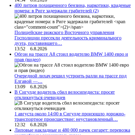
400 литров похищенного бензина, наркотики, краденые
номера: в Риге задержали грабителей
(2)
Полицейские рижского Восточного управления
Госполиции пресекли деятельность криминального
дуэта, поставившего…
13:52 6.8.2026
Обгон на трассе А8 стоил водителю BMW 1400 евро и
прав (видео)
Очередной лихач решил устроить ралли на трассе под
Елгавой —…
13:09 6.8.2026
В Сигулде водитель сбил велосипедиста: просят
откликнуться очевидцев
1 августа около 14:00 в Сигулде произошло дорожно-
транспортное происшествие: неустановленный…
12:32 6.8.2026
Липовые накладные и 480 000 пачек сигарет: перевозка