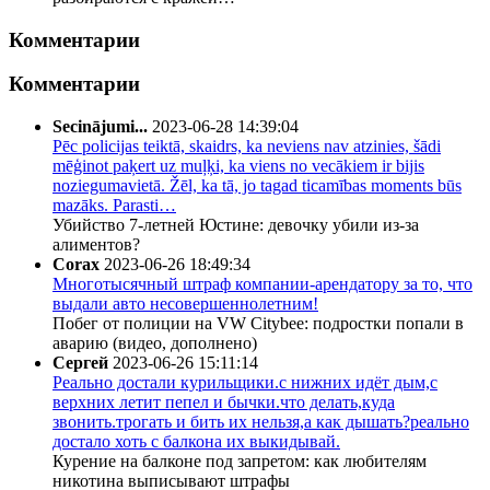
Комментарии
Комментарии
Secinājumi...
2023-06-28 14:39:04
Pēc policijas teiktā, skaidrs, ka neviens nav atzinies, šādi
mēģinot paķert uz muļķi, ka viens no vecākiem ir bijis
noziegumavietā. Žēl, ka tā, jo tagad ticamības moments būs
mazāks. Parasti…
Убийство 7-летней Юстине: девочку убили из-за
алиментов?
Corax
2023-06-26 18:49:34
Многотысячный штраф компании-арендатору за то, что
выдали авто несовершеннолетним!
Побег от полиции на VW Citybee: подростки попали в
аварию (видео, дополнено)
Сергей
2023-06-26 15:11:14
Реально достали курильщики.с нижних идёт дым,с
верхних летит пепел и бычки.что делать,куда
звонить.трогать и бить их нельзя,а как дышать?реально
достало хоть с балкона их выкидывай.
Курение на балконе под запретом: как любителям
никотина выписывают штрафы