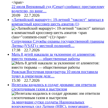
22 июля Верховный суд (Сенат) сообщил: престарелому
водителю, по вине…
20:09 22.7.2026
«Латвийский маршрут»: 19-летний "таксист" запихал в
компактный кроссовер шесть азиатов
(1)
Сотрудники Службы охраны государственной границы
Литвы (VSAT) с местной полицией…
17:38 22.7.2026
Мать 8 детей наказали за уклонение от алиментов:
вместо тюрьмы — общественные работы
Рижская Восточная прокуратура 10 июля поставила
точку в очередном деле…
15:30 22.7.2026
Нелегалы кидались в солдат дровами: им ответили
слезоточивым газом и выстрелом
За минувшие сутки солдаты Национальных
вооруженных сил Латвии (НВС), помогавшие…