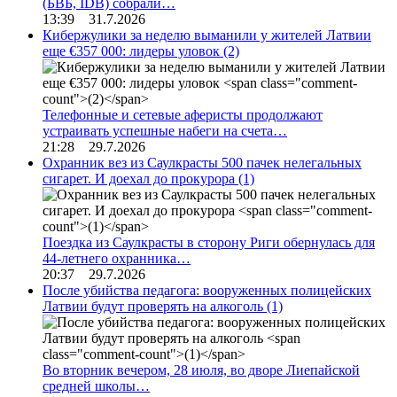
(БВБ, IDB) собрали…
13:39 31.7.2026
Кибержулики за неделю выманили у жителей Латвии
еще €357 000: лидеры уловок
(2)
Телефонные и сетевые аферисты продолжают
устраивать успешные набеги на счета…
21:28 29.7.2026
Охранник вез из Саулкрасты 500 пачек нелегальных
сигарет. И доехал до прокурора
(1)
Поездка из Саулкрасты в сторону Риги обернулась для
44-летнего охранника…
20:37 29.7.2026
После убийства педагога: вооруженных полицейских
Латвии будут проверять на алкоголь
(1)
Во вторник вечером, 28 июля, во дворе Лиепайской
средней школы…