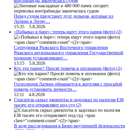
контрабанды закончилась судом
Перед судом предстанет дуэт дельцов, которые из
Латвии в Литву…
15:35 5.8.2026
«Побывал в баре»: теперь ищут этого парня (фото)
(2)
Сотрудники Рижского Восточного управления
Рижского регионального управления Государственной
полиции устанавливают…
13:15 5.8.2026
Кто эти парни? Просят помочь в опознании (фото)
(2)
Госполиция Латвии обращается к жителям с просьбой
помочь установить личности…
12:11 4.8.2026
Спасатель скрыл джекпоты и задолжал по налогам €38
тысяч: его отправляют под суд
(2)
В ходе расследования в Бюро внутренней безопасности