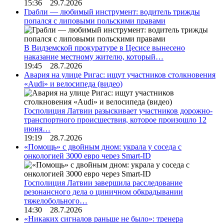
15:36 29.7.2026
Грабли — любимый инструмент: водитель трижды
попался с липовыми польскими правами
В Видземской прокуратуре в Цесисе вынесено
наказание местному жителю, который…
19:45 28.7.2026
Авария на улице Ригас: ищут участников столкновения
«Audi» и велосипеда (видео)
Госполиция Латвии разыскивает участников дорожно-
транспортного происшествия, которое произошло 12
июня…
19:19 28.7.2026
«Помощь» с двойным дном: украла у соседа с
онкологией 3000 евро через Smart-ID
Госполиция Латвии завершила расследование
резонансного дела о циничном обкрадывании
тяжелобольного…
14:30 28.7.2026
«Никаких сигналов раньше не было»: тренера