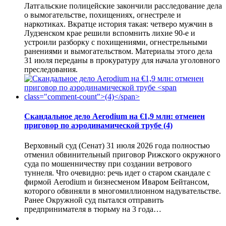
Латгальские полицейские закончили расследование дела
о вымогательстве, похищениях, огнестреле и
наркотиках. Вкратце история такая: четверо мужчин в
Лудзенском крае решили вспомнить лихие 90-е и
устроили разборку с похищениями, огнестрельными
ранениями и вымогательством. Материалы этого дела
31 июля переданы в прокуратуру для начала уголовного
преследования.
Скандальное дело Aerodium на €1,9 млн: отменен
приговор по аэродинамической трубе
(4)
Верховный суд (Сенат) 31 июля 2026 года полностью
отменил обвинительный приговор Рижского окружного
суда по мошенничеству при создании ветрового
туннеля. Что очевидно: речь идет о старом скандале с
фирмой Aerodium и бизнесменом Иваром Бейтансом,
которого обвиняли в многомиллионном надувательстве.
Ранее Окружной суд пытался отправить
предпринимателя в тюрьму на 3 года…