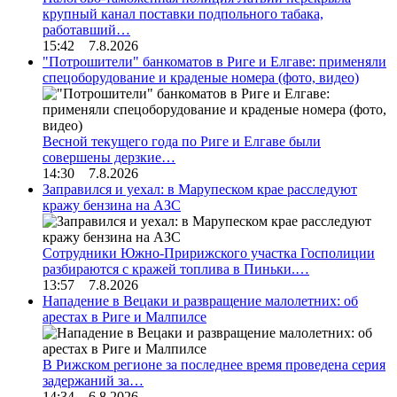
крупный канал поставки подпольного табака,
работавший…
15:42 7.8.2026
"Потрошители" банкоматов в Риге и Елгаве: применяли
спецоборудование и краденые номера (фото, видео)
Весной текущего года по Риге и Елгаве были
совершены дерзкие…
14:30 7.8.2026
Заправился и уехал: в Марупеском крае расследуют
кражу бензина на АЗС
Сотрудники Южно-Пририжского участка Госполиции
разбираются с кражей топлива в Пиньки.…
13:57 7.8.2026
Нападение в Вецаки и развращение малолетних: об
арестах в Риге и Малпилсе
В Рижском регионе за последнее время проведена серия
задержаний за…
14:34 6.8.2026