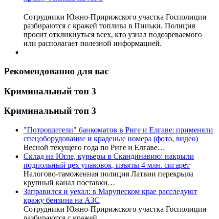
Сотрудники Южно-Пририжского участка Госполиции
разбираются с кражей топлива в Пиньки. Полиция
просит откликнуться всех, кто узнал подозреваемого
или располагает полезной информацией.
Рекомендованно для вас
Криминальный топ 3
Криминальный топ 3
"Потрошители" банкоматов в Риге и Елгаве: применяли
спецоборудование и краденые номера (фото, видео)
Весной текущего года по Риге и Елгаве…
Склад на Югле, курьеры в Скандинавию: накрыли
подпольный цех упаковок, изъяты 4 млн. сигарет
Налогово-таможенная полиция Латвии перекрыла
крупный канал поставки…
Заправился и уехал: в Марупеском крае расследуют
кражу бензина на АЗС
Сотрудники Южно-Пририжского участка Госполиции
разбираются с кражей…