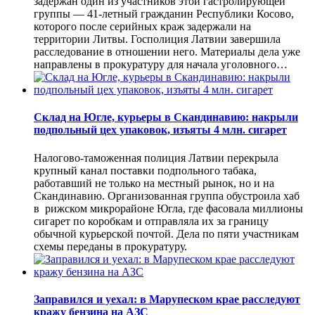
задержан один из участников этой гастролирующей
группы — 41-летный гражданин Республики Косово,
которого после серийных краж задержали на
территории Литвы. Госполиция Латвии завершила
расследование в отношении него. Материалы дела уже
направлены в прокуратуру для начала уголовного…
Склад на Югле, курьеры в Скандинавию: накрыли
подпольный цех упаковок, изъяты 4 млн. сигарет
Налогово-таможенная полиция Латвии перекрыла
крупный канал поставки подпольного табака,
работавший не только на местный рынок, но и на
Скандинавию. Организованная группа обустроила хаб
в рижском микрорайоне Югла, где фасовала миллионы
сигарет по коробкам и отправляла их за границу
обычной курьерской почтой. Дела по пяти участникам
схемы переданы в прокуратуру.
Заправился и уехал: в Марупеском крае расследуют
кражу бензина на АЗС