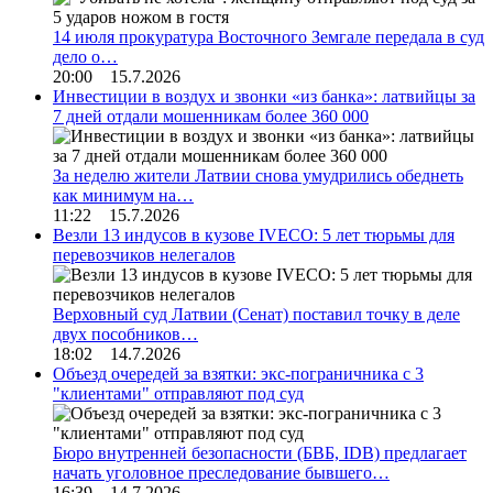
14 июля прокуратура Восточного Земгале передала в суд
дело о…
20:00 15.7.2026
Инвестиции в воздух и звонки «из банка»: латвийцы за
7 дней отдали мошенникам более 360 000
За неделю жители Латвии снова умудрились обеднеть
как минимум на…
11:22 15.7.2026
Везли 13 индусов в кузове IVECO: 5 лет тюрьмы для
перевозчиков нелегалов
Верховный суд Латвии (Сенат) поставил точку в деле
двух пособников…
18:02 14.7.2026
Объезд очередей за взятки: экс-пограничника с 3
"клиентами" отправляют под суд
Бюро внутренней безопасности (БВБ, IDB) предлагает
начать уголовное преследование бывшего…
16:39 14.7.2026