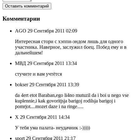
Комментарии
AGO
29 Сентября 2011 02:09
Интересная стори с хэппи-эндом лишь для одного
участника. Наверное, заслужил боец. Побед ему и в
дальнейшем!
МВД
29 Сентября 2011 13:34
стучите и вам учтётся
bokser
29 Сентября 2011 13:39
da 4ert etot Baraban,ego li4no mutuzil da i boi u nego vse
kuplennie,i kak govoritjsja barigoj rodilsja barigoj i
pomrjot....mozet daze i na ringe.....
X
29 Сентября 2011 14:34
У тебя ума палата- неудачник :-)))))
sport
29 Сентября 2011 21:17