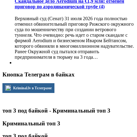
Скандальное дело Aerodium на €1,9 млн: отменен
приговор по аэродинамической трубе
(4)
Верховный суд (Сенат) 31 июля 2026 года полностью
отменил обвинительный приговор Рижского окружного
суда по мошенничеству при создании ветрового
туннеля. Что очевидно: речь идет о старом скандале с
фирмой Aerodium и бизнесменом Иваром Бейтансом,
которого обвиняли в многомиллионном надувательстве.
Ранее Окружной суд пытался отправить
предпринимателя в тюрьму на 3 года…
Кнопка Телеграм в байках
Kriminal.lv в Телеграме
топ 3 под байкой - Криминальный топ 3
Криминальный топ 3
топ 3 под байкой