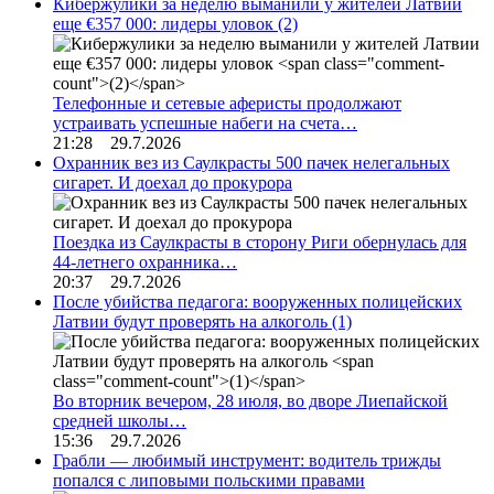
Кибержулики за неделю выманили у жителей Латвии
еще €357 000: лидеры уловок
(2)
Телефонные и сетевые аферисты продолжают
устраивать успешные набеги на счета…
21:28 29.7.2026
Охранник вез из Саулкрасты 500 пачек нелегальных
сигарет. И доехал до прокурора
Поездка из Саулкрасты в сторону Риги обернулась для
44-летнего охранника…
20:37 29.7.2026
После убийства педагога: вооруженных полицейских
Латвии будут проверять на алкоголь
(1)
Во вторник вечером, 28 июля, во дворе Лиепайской
средней школы…
15:36 29.7.2026
Грабли — любимый инструмент: водитель трижды
попался с липовыми польскими правами