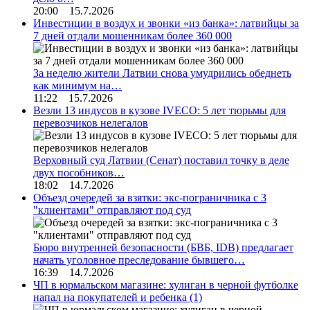
20:00 15.7.2026
Инвестиции в воздух и звонки «из банка»: латвийцы за
7 дней отдали мошенникам более 360 000
За неделю жители Латвии снова умудрились обеднеть
как минимум на…
11:22 15.7.2026
Везли 13 индусов в кузове IVECO: 5 лет тюрьмы для
перевозчиков нелегалов
Верховный суд Латвии (Сенат) поставил точку в деле
двух пособников…
18:02 14.7.2026
Объезд очередей за взятки: экс-пограничника с 3
"клиентами" отправляют под суд
Бюро внутренней безопасности (БВБ, IDB) предлагает
начать уголовное преследование бывшего…
16:39 14.7.2026
ЧП в юрмальском магазине: хулиган в черной футболке
напал на покупателей и ребенка
(1)