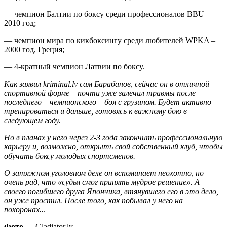
— чемпион Балтии по боксу среди профессионалов BBU –
2010 год;
— чемпион мира по кикбоксингу среди любителей WPKA –
2000 год, Греция;
— 4-кратный чемпион Латвии по боксу.
Как заявил kriminal.lv сам Барабанов, сейчас он в отличной
спортивной форме – почти уже залечил травмы после
последнего – чемпионского – боя с грузином. Будет активно
тренироваться и дальше, готовясь к важному бою в
следующем году.
Но в планах у него через 2-3 года закончить профессиональную
карьеру и, возможно, открыть свой собственный клуб, чтобы
обучать боксу молодых спортсменов.
О затяжном уголовном деле он вспоминает неохотно, но
очень рад, что «судья смог принять мудрое решение». А
своего погибшего друга Япончика, втянувшего его в это дело,
он уже простил. После того, как побывал у него на
похоронах..
.
Фото
— Gladiator.lv