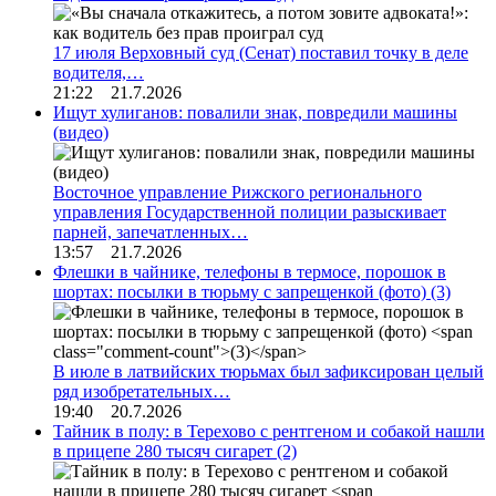
17 июля Верховный суд (Сенат) поставил точку в деле
водителя,…
21:22 21.7.2026
Ищут хулиганов: повалили знак, повредили машины
(видео)
Восточное управление Рижского регионального
управления Государственной полиции разыскивает
парней, запечатленных…
13:57 21.7.2026
Флешки в чайнике, телефоны в термосе, порошок в
шортах: посылки в тюрьму с запрещенкой (фото)
(3)
В июле в латвийских тюрьмах был зафиксирован целый
ряд изобретательных…
19:40 20.7.2026
Тайник в полу: в Терехово с рентгеном и собакой нашли
в прицепе 280 тысяч сигарет
(2)