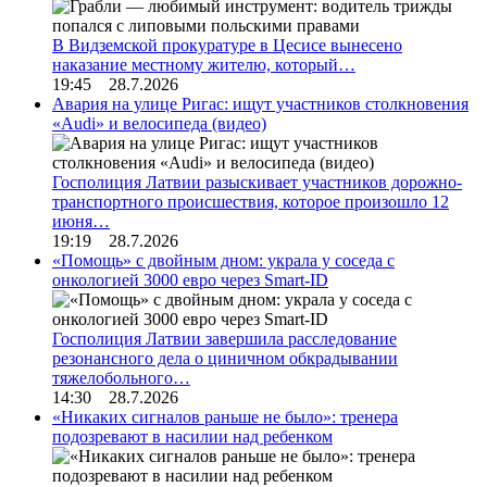
В Видземской прокуратуре в Цесисе вынесено
наказание местному жителю, который…
19:45 28.7.2026
Авария на улице Ригас: ищут участников столкновения
«Audi» и велосипеда (видео)
Госполиция Латвии разыскивает участников дорожно-
транспортного происшествия, которое произошло 12
июня…
19:19 28.7.2026
«Помощь» с двойным дном: украла у соседа с
онкологией 3000 евро через Smart-ID
Госполиция Латвии завершила расследование
резонансного дела о циничном обкрадывании
тяжелобольного…
14:30 28.7.2026
«Никаких сигналов раньше не было»: тренера
подозревают в насилии над ребенком