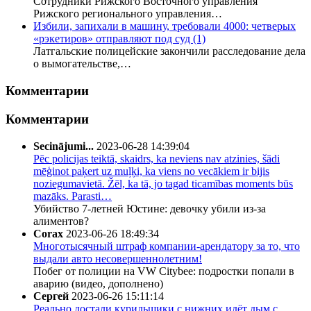
Сотрудники Рижского Восточного управления
Рижского регионального управления…
Избили, запихали в машину, требовали 4000: четверых
«рэкетиров» отправляют под суд
(1)
Латгальские полицейские закончили расследование дела
о вымогательстве,…
Комментарии
Комментарии
Secinājumi...
2023-06-28 14:39:04
Pēc policijas teiktā, skaidrs, ka neviens nav atzinies, šādi
mēģinot paķert uz muļķi, ka viens no vecākiem ir bijis
noziegumavietā. Žēl, ka tā, jo tagad ticamības moments būs
mazāks. Parasti…
Убийство 7-летней Юстине: девочку убили из-за
алиментов?
Corax
2023-06-26 18:49:34
Многотысячный штраф компании-арендатору за то, что
выдали авто несовершеннолетним!
Побег от полиции на VW Citybee: подростки попали в
аварию (видео, дополнено)
Сергей
2023-06-26 15:11:14
Реально достали курильщики.с нижних идёт дым,с