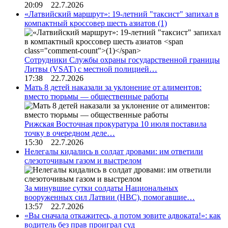
20:09 22.7.2026
«Латвийский маршрут»: 19-летний "таксист" запихал в
компактный кроссовер шесть азиатов
(1)
Сотрудники Службы охраны государственной границы
Литвы (VSAT) с местной полицией…
17:38 22.7.2026
Мать 8 детей наказали за уклонение от алиментов:
вместо тюрьмы — общественные работы
Рижская Восточная прокуратура 10 июля поставила
точку в очередном деле…
15:30 22.7.2026
Нелегалы кидались в солдат дровами: им ответили
слезоточивым газом и выстрелом
За минувшие сутки солдаты Национальных
вооруженных сил Латвии (НВС), помогавшие…
13:57 22.7.2026
«Вы сначала откажитесь, а потом зовите адвоката!»: как
водитель без прав проиграл суд