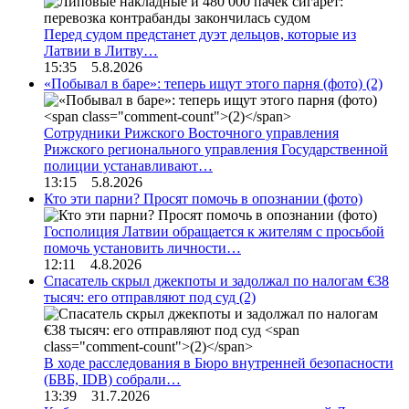
Перед судом предстанет дуэт дельцов, которые из
Латвии в Литву…
15:35 5.8.2026
«Побывал в баре»: теперь ищут этого парня (фото)
(2)
Сотрудники Рижского Восточного управления
Рижского регионального управления Государственной
полиции устанавливают…
13:15 5.8.2026
Кто эти парни? Просят помочь в опознании (фото)
Госполиция Латвии обращается к жителям с просьбой
помочь установить личности…
12:11 4.8.2026
Спасатель скрыл джекпоты и задолжал по налогам €38
тысяч: его отправляют под суд
(2)
В ходе расследования в Бюро внутренней безопасности
(БВБ, IDB) собрали…
13:39 31.7.2026