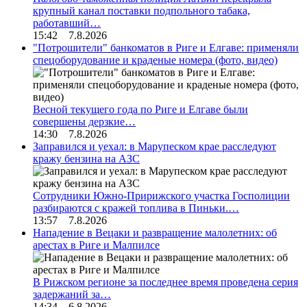
крупный канал поставки подпольного табака,
работавший…
15:42 7.8.2026
"Потрошители" банкоматов в Риге и Елгаве: применяли
спецоборудование и краденые номера (фото, видео)
Весной текущего года по Риге и Елгаве были
совершены дерзкие…
14:30 7.8.2026
Заправился и уехал: в Марупеском крае расследуют
кражу бензина на АЗС
Сотрудники Южно-Пририжского участка Госполиции
разбираются с кражей топлива в Пиньки.…
13:57 7.8.2026
Нападение в Вецаки и развращение малолетних: об
арестах в Риге и Малпилсе
В Рижском регионе за последнее время проведена серия
задержаний за…
14:34 6.8.2026