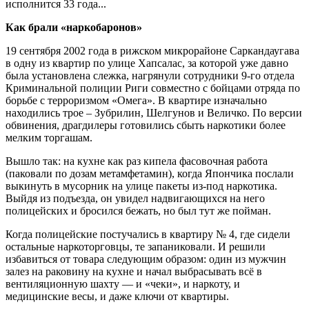
исполнится 33 года...
Как брали «наркобаронов»
19 сентября 2002 года в рижском микрорайоне Саркандаугава
в одну из квартир по улице Хапсалас, за которой уже давно
была установлена слежка, нагрянули сотрудники 9-го отдела
Криминальной полиции Риги совместно с бойцами отряда по
борьбе с терроризмом «Омега». В квартире изначально
находились трое – Зубрилин, Шелгунов и Величко. По версии
обвинения, драгдилеры готовились сбыть наркотики более
мелким торгашам.
Вышло так: на кухне как раз кипела фасовочная работа
(паковали по дозам метамфетамин), когда Япончика послали
выкинуть в мусорник на улице пакеты из-под наркотика.
Выйдя из подъезда, он увидел надвигающихся на него
полицейских и бросился бежать, но был тут же пойман.
Когда полицейские постучались в квартиру № 4, где сидели
остальные наркоторговцы, те запаниковали. И решили
избавиться от товара следующим образом: один из мужчин
залез на раковину на кухне и начал выбрасывать всё в
вентиляционную шахту — и «чеки», и наркоту, и
медицинские весы, и даже ключи от квартиры.