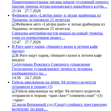
Правоохранительные органы начали уголовный процесс
против тренера детско-юношеского хоккейного клуба…
21:34 27.7.2026
Фейковое авто «Latvijas pasts» и лихая драйверша из
Украины: остановили 21 нелегала
Смекалка контрабандистов вышла на новый уровень:
один из перевозчиков решил…
12:47 27.7.2026
В Риге ищут парня, сбившего вазон в летнем кафе
(видео)
Сотрудники Рижского Северного управления
Госполиции устанавливают личность человека,
изображенного на…
14:56 24.7.2026
Гибель школьницы на зебре: 94-летнего водителя
отправили в тюрьму
(3)
22 июля Верховный суд (Сенат) сообщил: престарелому
водителю, по вине…