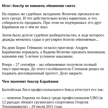
Итог: боксёр не виновен, обвинение снято
На первых же судебных заседаниях Япончик признался во
всех грехах. И что действительно возил наркотики, и что
собирался их продавать. При этом он подчеркивал: его друг
Барабанов ни о чём не знал.
Затем было долгое судебное разбирательство, в ходе которого
дважды менялись судьи и регулярно болели обвиняемые...
На днях Борис Гейманис огласил приговор: Андрея
Барабанова оправдать, а Вадима Величко признать виновным,
назначив ему 5-летнее условное наказание.
Вчера – 27 сентября – экс-обвиняемые получили полный
текст приговора. До этого гособвинитель Степанов решил не
подавать апелляционный протест. Дело закрыто.
Чем знаменит боксер Барабанов
Балтийская Лига профессионального бокса аттестует его так:
— чемпион Европы по боксу среди профессионалов UBO (в
12 раундах обошёл грузинского спортсмена Георгия
Тевдорашвили) – 29 июля 2011 года;