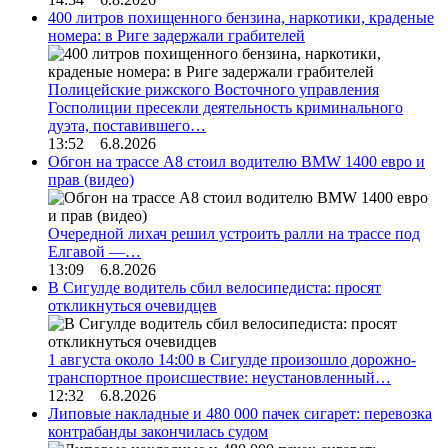
400 литров похищенного бензина, наркотики, краденые
номера: в Риге задержали грабителей
Полицейские рижского Восточного управления
Госполиции пресекли деятельность криминального
дуэта, поставившего…
13:52 6.8.2026
Обгон на трассе А8 стоил водителю BMW 1400 евро и
прав (видео)
Очередной лихач решил устроить ралли на трассе под
Елгавой —…
13:09 6.8.2026
В Сигулде водитель сбил велосипедиста: просят
откликнуться очевидцев
1 августа около 14:00 в Сигулде произошло дорожно-
транспортное происшествие: неустановленный…
12:32 6.8.2026
Липовые накладные и 480 000 пачек сигарет: перевозка
контрабанды закончилась судом