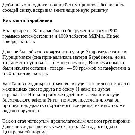
Добились они одного: полицейским пришлось беспокоить
соседей снизу, вскрывая вентиляционную решетку.
Как взяли Барабанова
В квартире на Хапсалас было обнаружено и изъято 960
граммов метамфетамина и 1000 таблеток МДМА. Иначе
говоря, экстази.
Дальше был обыск в квартире на улице Андромедас гатве в
Пурвцимемсе (она принадлежала матери Барабанова, но на
тот момент пустовала – там шёл ремонт). Во время обыска
были изъяты остатки «товара» — 50 граммов метамфетамина
и 20 таблеток экстази.
Барабанов неоднократно заявлял в суде – он ничего не знал о
махинациях своего друга по боксу. И даже не думал
скрываться. Но на первом же судебном заседании в суде
Зиемельского района Риги, по мере пресечения, куда он
пришёл поддержать спортивного товарища, на него так же
надели наручники.
Так он стал четвёртым предполагаемым членом группировки.
Далее последовало, как уже сказано, 2,5 года отсидки в
Центральной тюрьме.