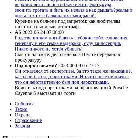
верхних летит пепел и бычки.что делать,куда
звонить.трогать и бить их нельзя,а как дышать?реально
достало хоть с балкона их выкидывай.
Курение на балконе под запретом: как любителям
никотина выписывают штрафы
AS
2023-06-24 07:08:00
Родственникам погибшего-глубокие соболезнования,
генералу и его семье-выдержки, суду-милосердия.
Никто никого не хотел убивать!
Смерть на охоте: дело генерала Шулте передано в
прокуратуру
Под наркотиками?
2023-06-09 05:27:17
Он отказался от экспертизы. За это такое же наказание,
как если бы под наркотиками. Но это вовсе не значит,
что он действительно был под наркотиками.
Водитель под наркотиками: конфискованный Porsche
Cayenne S выставят на торги
События
Техно
Охрана
Страхование
Законы