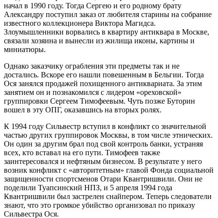
начал в 1990 году. Тогда Сергею и его родному брату
Александру поступил заказ от любителя старины на собрание
известного коллекционера Виктора Магидса.
Злоумышленники ворвались в квартиру антиквара в Москве,
связали хозяина и вынесли из жилища иконы, картины и
миниатюры.
Однако заказчику ограбления эти предметы так и не
достались. Вскоре его нашли повешенным в Бельгии. Тогда
Ося занялся продажей похищенного антиквариата. За этим
занятием он и познакомился с лидером «ореховской»
группировки Сергеем Тимофеевым. Чуть позже Буторин
вошел в эту ОПГ, оказавшись на вторых ролях.
К 1994 году Сильвестр вступил в конфликт со значительной
частью других группировок Москвы, в том числе этнических.
Он один за другим брал под свой контроль банки, устраняя
всех, кто вставал на его пути. Тимофеев также
заинтересовался и нефтяным бизнесом. В результате у него
возник конфликт с «авторитетным» главой Фонда социальной
защищенности спортсменов Отари Квантришвили. Они не
поделили Туапсинский НПЗ, и 5 апреля 1994 года
Квантришвили был застрелен снайпером. Теперь следователи
знают, что это громкое убийство организовал по приказу
Сильвестра Ося.