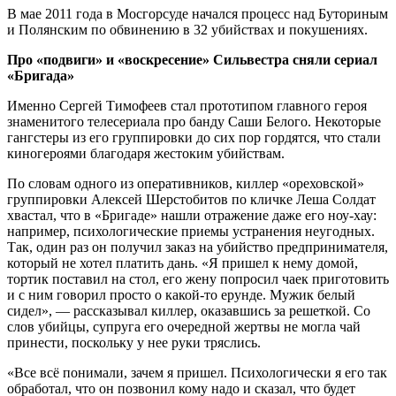
В мае 2011 года в Мосгорсуде начался процесс над Буториным
и Полянским по обвинению в 32 убийствах и покушениях.
Про «подвиги» и «воскресение» Сильвестра сняли сериал
«Бригада»
Именно Сергей Тимофеев стал прототипом главного героя
знаменитого телесериала про банду Саши Белого. Некоторые
гангстеры из его группировки до сих пор гордятся, что стали
киногероями благодаря жестоким убийствам.
По словам одного из оперативников, киллер «ореховской»
группировки Алексей Шерстобитов по кличке Леша Солдат
хвастал, что в «Бригаде» нашли отражение даже его ноу-хау:
например, психологические приемы устранения неугодных.
Так, один раз он получил заказ на убийство предпринимателя,
который не хотел платить дань. «Я пришел к нему домой,
тортик поставил на стол, его жену попросил чаек приготовить
и с ним говорил просто о какой-то ерунде. Мужик белый
сидел», — рассказывал киллер, оказавшись за решеткой. Со
слов убийцы, супруга его очередной жертвы не могла чай
принести, поскольку у нее руки тряслись.
«Все всё понимали, зачем я пришел. Психологически я его так
обработал, что он позвонил кому надо и сказал, что будет