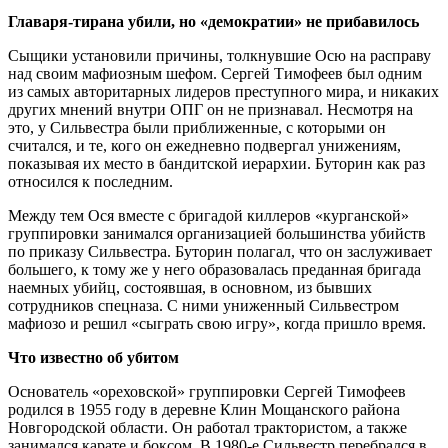
Главаря-тирана убили, но «демократии» не прибавилось
Сыщики установили причины, толкнувшие Осю на расправу
над своим мафиозным шефом. Сергей Тимофеев был одним
из самых авторитарных лидеров преступного мира, и никаких
других мнений внутри ОПГ он не признавал. Несмотря на
это, у Сильвестра были приближенные, с которыми он
считался, и те, кого он ежедневно подвергал унижениям,
показывая их место в бандитской иерархии. Буторин как раз
относился к последним.
Между тем Ося вместе с бригадой киллеров «курганской»
группировки занимался организацией большинства убийств
по приказу Сильвестра. Буторин полагал, что он заслуживает
большего, к тому же у него образовалась преданная бригада
наемных убийц, состоявшая, в основном, из бывших
сотрудников спецназа. С ними униженный Сильвестром
мафиозо и решил «сыграть свою игру», когда пришло время.
Что известно об убитом
Основатель «ореховской» группировки Сергей Тимофеев
родился в 1955 году в деревне Клин Мощанского района
Новгородской области. Он работал трактористом, а также
занимался карате и боксом. В 1980-е Сильвестр перебрался в