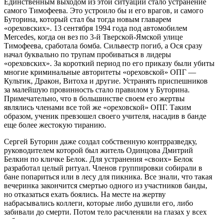
Единственным выходом из этой ситуации стало устранение
самого Тимофеева. Это устроило бы и его врагов, и самого
Буторина, который стал бы тогда новым главарем
«ореховских». 13 сентября 1994 года под автомобилем
Mercedes, когда он вез по 3-й Тверской-Ямской улице
Тимофеева, сработала бомба. Сильвестр погиб, а Ося сразу
начал буквально по трупам пробиваться в лидеры
«ореховских». За короткий период по его приказу были убиты
многие криминальные авторитеты «ореховской» ОПГ —
Культик, Дракон, Витоха и другие. Устранять приспешников
за малейшую провинность стало правилом у Буторина.
Примечательно, что в большинстве своем его жертвы
являлись членами все той же «ореховской» ОПГ. Таким
образом, ученик превзошел своего учителя, насадив в банде
еще более жестокую тиранию.
Сергей Буторин даже создал собственную контрразведку,
руководителем которой был житель Одинцова Дмитрий
Белкин по кличке Белок. Для устранения «своих» Белок
разработал целый ритуал. Членов группировки собирали в
бане попариться или в лесу для пикника. Все знали, что такая
вечеринка закончится смертью одного из участников банды,
но отказаться ехать боялись. На месте на жертву
набрасывались коллеги, которые либо душили его, либо
забивали до смерти. Потом тело расчленяли на глазах у всех