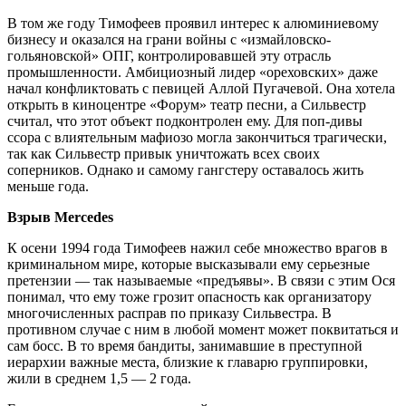
В том же году Тимофеев проявил интерес к алюминиевому
бизнесу и оказался на грани войны с «измайловско-
гольяновской» ОПГ, контролировавшей эту отрасль
промышленности. Амбициозный лидер «ореховских» даже
начал конфликтовать с певицей Аллой Пугачевой. Она хотела
открыть в киноцентре «Форум» театр песни, а Сильвестр
считал, что этот объект подконтролен ему. Для поп-дивы
ссора с влиятельным мафиозо могла закончиться трагически,
так как Сильвестр привык уничтожать всех своих
соперников. Однако и самому гангстеру оставалось жить
меньше года.
Взрыв Mercedes
К осени 1994 года Тимофеев нажил себе множество врагов в
криминальном мире, которые высказывали ему серьезные
претензии — так называемые «предъявы». В связи с этим Ося
понимал, что ему тоже грозит опасность как организатору
многочисленных расправ по приказу Сильвестра. В
противном случае с ним в любой момент может поквитаться и
сам босс. В то время бандиты, занимавшие в преступной
иерархии важные места, близкие к главарю группировки,
жили в среднем 1,5 — 2 года.