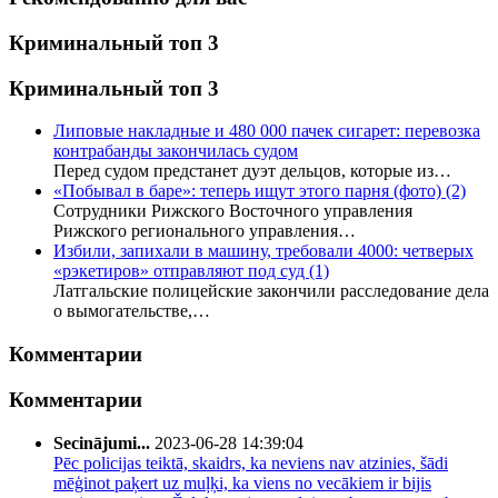
Криминальный топ 3
Криминальный топ 3
Липовые накладные и 480 000 пачек сигарет: перевозка
контрабанды закончилась судом
Перед судом предстанет дуэт дельцов, которые из…
«Побывал в баре»: теперь ищут этого парня (фото)
(2)
Сотрудники Рижского Восточного управления
Рижского регионального управления…
Избили, запихали в машину, требовали 4000: четверых
«рэкетиров» отправляют под суд
(1)
Латгальские полицейские закончили расследование дела
о вымогательстве,…
Комментарии
Комментарии
Secinājumi...
2023-06-28 14:39:04
Pēc policijas teiktā, skaidrs, ka neviens nav atzinies, šādi
mēģinot paķert uz muļķi, ka viens no vecākiem ir bijis