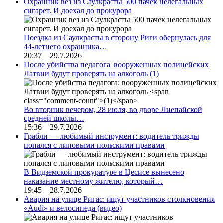
Охранник вез из Саулкрасты 500 пачек нелегальных
сигарет. И доехал до прокурора
Поездка из Саулкрасты в сторону Риги обернулась для
44-летнего охранника…
20:37 29.7.2026
После убийства педагога: вооруженных полицейских
Латвии будут проверять на алкоголь
(1)
Во вторник вечером, 28 июля, во дворе Лиепайской
средней школы…
15:36 29.7.2026
Грабли — любимый инструмент: водитель трижды
попался с липовыми польскими правами
В Видземской прокуратуре в Цесисе вынесено
наказание местному жителю, который…
19:45 28.7.2026
Авария на улице Ригас: ищут участников столкновения
«Audi» и велосипеда (видео)