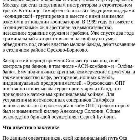
Москву, где стал спортивным инструктором в строительном
тресте. В столице Тимофеев сблизился с будущими лидерами
«солнцевской» группировки и вместе с ними занимался
рэкетом в отношении кооператоров. В 1989 году он вместе с
«солнцевскими» был арестован за вымогательство,
незаконное хранение оружия и грабежи. Уже спустя два года
криминальный авторитет вышел на свободу и сумел
объединить под своей властью мелкие банды, действовавшие
в столичном районе Орехово-Борисово.
За короткий период времени Сильвестр взял под свой
контроль ряд банков, в том числе «АСИ-комбанк» и «Элбим-
банк». Ему подчинялись крупные коммерческие структуры, а
также множество кафе, ресторанов, ночных клубов,
индивидуальных предпринимателей. «Ореховская» ОПГ
постоянно отвоевывала территории у других банд, что
приводило к затяжным криминальным войнам. Для
устранения многочисленных соперников Тимофеев
использовал гангстеров «курганской» ОПГ, среди которых
был и знаменитый киллер Александр Солоник. Общее
руководство бригадой осуществлял Сергей Буторин.
Что известно о заказчике
По данным оперативников, свой криминальный путь Ося