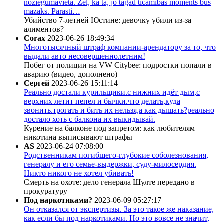
noziegumavietā. Žēl, ka tā, jo tagad ticamības moments būs
mazāks. Parasti…
Убийство 7-летней Юстине: девочку убили из-за
алиментов?
Corax
2023-06-26 18:49:34
Многотысячный штраф компании-арендатору за то, что
выдали авто несовершеннолетним!
Побег от полиции на VW Citybee: подростки попали в
аварию (видео, дополнено)
Сергей
2023-06-26 15:11:14
Реально достали курильщики.с нижних идёт дым,с
верхних летит пепел и бычки.что делать,куда
звонить.трогать и бить их нельзя,а как дышать?реально
достало хоть с балкона их выкидывай.
Курение на балконе под запретом: как любителям
никотина выписывают штрафы
AS
2023-06-24 07:08:00
Родственникам погибшего-глубокие соболезнования,
генералу и его семье-выдержки, суду-милосердия.
Никто никого не хотел убивать!
Смерть на охоте: дело генерала Шулте передано в
прокуратуру
Под наркотиками?
2023-06-09 05:27:17
Он отказался от экспертизы. За это такое же наказание,
как если бы под наркотиками. Но это вовсе не значит,