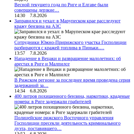
Весной текущего года по Риге и Елгаве были
совершены дерзкие…
14:30 7.8.2026
Заправился и уехал: в Марупеском крае расследуют
кражу бензина на АЗС
Сотрудники Южно-Пририжского участка Госполиции
разбираются с кражей топлива в Пиньки.…
13:57 7.8.2026
Нападение в Вецаки и развращение малолетних: об
арестах в Риге и Малпилсе
В Рижском регионе за последнее время проведена серия
задержаний за…
14:34 6.8.2026
400 литров похищенного бензина, наркотики, краденые
номера: в Риге задержали грабителей
Полицейские рижского Восточного управления
Госполиции пресекли деятельность криминального
дуэта, поставившего…
13:52 6.8.2026