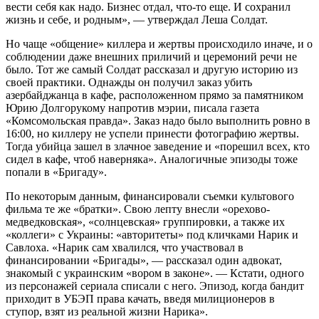
вести себя как надо. Бизнес отдал, что-то еще. И сохранил
жизнь и себе, и родным», — утверждал Леша Солдат.
Но чаще «общение» киллера и жертвы происходило иначе, и о
соблюдении даже внешних приличий и церемоний речи не
было. Тот же самый Солдат рассказал и другую историю из
своей практики. Однажды он получил заказ убить
азербайджанца в кафе, расположенном прямо за памятником
Юрию Долгорукому напротив мэрии, писала газета
«Комсомольская правда». Заказ надо было выполнить ровно в
16:00, но киллеру не успели принести фотографию жертвы.
Тогда убийца зашел в злачное заведение и «порешил всех, кто
сидел в кафе, чтоб наверняка». Аналогичные эпизоды тоже
попали в «Бригаду».
По некоторым данным, финансировали съемки культового
фильма те же «братки». Свою лепту внесли «орехово-
медведковская», «солнцевская» группировки, а также их
«коллеги» с Украины: «авторитеты» под кличками Нарик и
Савлоха. «Нарик сам хвалился, что участвовал в
финансировании «Бригады», — рассказал один адвокат,
знакомый с украинским «вором в законе». — Кстати, одного
из персонажей сериала списали с него. Эпизод, когда бандит
приходит в УБЭП права качать, введя милиционеров в
ступор, взят из реальной жизни Нарика».