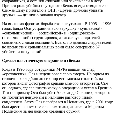
собравшихся, а останки сжигали или закапывали в лесу.
Причем роль убийцы неугодного Белок всегда отводил его
ближайшему приятелю в ОПГ. «Друзей должны убивать
друзья», — цинично заявлял изувер.
На внешних фронтах борьба тоже не утихала. В 1995 — 1996
годах банда Оси устранила всю верхушку «кунцевской»,
«сокольнической», «ассирийской» и «одинцовской»
(«гольяновской») группировок, а также руководителей
связанных с ними компаний. Всего, по данным следователей,
во время этих криминальных войн было совершено 57
убийств и покушений.
Сделал пластическую операцию и сбежал
Когда в 1996 году сотрудники МУРа вышли на след
«ореховских», Ося инсценировал свою смерть. На одном из
столичных кладбищ до сих пор есть могила с плитой, на
которой висит фотография криминального авторитета. Сам
он, однако, сделал пластическую операцию и уехал в Грецию.
Там по приказу Оси был убит Александр Солоник, которого
он посчитал ненужным и излишне разговорчивым
свидетелем. Затем Ося перебрался в Испанию, где в 2001 году
был арестован вместе со своим телохранителем Маратом
Полянским за незаконное хранение оружия.