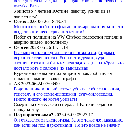
noziegumavietā. Žēl, ka tā, jo tagad ticamības moments būs
mazāks. Parasti…
Убийство 7-летней Юстине: девочку убили из-за
алиментов?
Corax
2023-06-26 18:49:34
Многотысячный штраф компании-арендатору за то, что
выдали авто несовершеннолетним!
Побег от полиции на VW Citybee: подростки попали в
аварию (видео, дополнено)
Сергей
2023-06-26 15:11:14
Реально достали курильщики.с нижних идёт дым,с
верхних летит пепел и бычки.что делать,куда
звонить.трогать и бить их нельзя,а как дышать?реально
достало хоть с балкона их выкидывай.
Курение на балконе под запретом: как любителям
никотина выписывают штрафы
AS
2023-06-24 07:08:00
Родственникам погибшего-глубокие соболезнования,
генералу и его семье-выдержки, суду-милосердия.
Никто никого не хотел убивать!
Смерть на охоте: дело генерала Шулте передано в
прокуратуру
Под наркотиками?
2023-06-09 05:27:17
Он отказался от экспертизы. За это такое же наказание,
как если бы под наркотиками. Но это вовсе не значит,