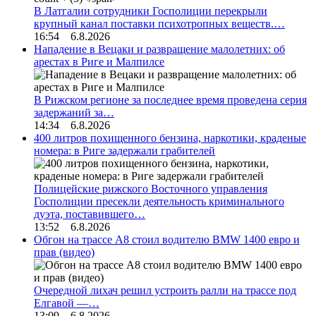
В Латгалии сотрудники Госполиции перекрыли
крупный канал поставки психотропных веществ.…
16:54 6.8.2026
Нападение в Вецаки и развращение малолетних: об
арестах в Риге и Малпилсе
В Рижском регионе за последнее время проведена серия
задержаний за…
14:34 6.8.2026
400 литров похищенного бензина, наркотики, краденые
номера: в Риге задержали грабителей
Полицейские рижского Восточного управления
Госполиции пресекли деятельность криминального
дуэта, поставившего…
13:52 6.8.2026
Обгон на трассе А8 стоил водителю BMW 1400 евро и
прав (видео)
Очередной лихач решил устроить ралли на трассе под
Елгавой —…
13:09 6.8.2026