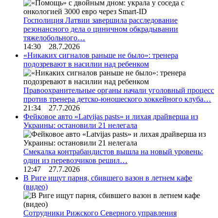
Госполиция Латвии завершила расследование
резонансного дела о циничном обкрадывании
тяжелобольного…
14:30 28.7.2026
«Никаких сигналов раньше не было»: тренера
подозревают в насилии над ребенком
Правоохранительные органы начали уголовный процесс
против тренера детско-юношеского хоккейного клуба…
21:34 27.7.2026
Фейковое авто «Latvijas pasts» и лихая драйверша из
Украины: остановили 21 нелегала
Смекалка контрабандистов вышла на новый уровень:
один из перевозчиков решил…
12:47 27.7.2026
В Риге ищут парня, сбившего вазон в летнем кафе
(видео)
Сотрудники Рижского Северного управления