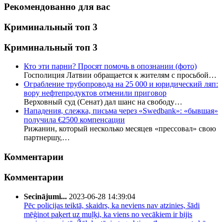
Рекомендованно для вас
Криминальный топ 3
Криминальный топ 3
Кто эти парни? Просят помочь в опознании (фото)
Госполиция Латвии обращается к жителям с просьбой…
Ограбление трубопровода на 25 000 и юридический ляп:
вору нефтепродуктов отменили приговор
Верховный суд (Сенат) дал шанс на свободу…
Нападения, слежка, письма через «Swedbank»: «бывшая»
получила €2500 компенсации
Рижанин, который несколько месяцев «прессовал» свою
партнершу,…
Комментарии
Комментарии
Secinājumi...
2023-06-28 14:39:04
Pēc policijas teiktā, skaidrs, ka neviens nav atzinies, šādi
mēģinot paķert uz muļķi, ka viens no vecākiem ir bijis