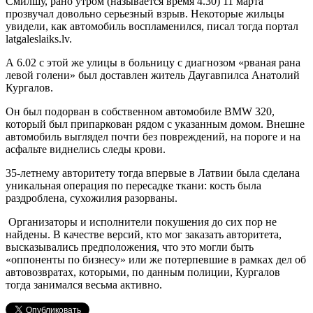
Смилшу, рано утром (называется время 4.30) 11 марта
прозвучал довольно серьезный взрыв. Некоторые жильцы
увидели, как автомобиль воспламенился, писал тогда портал
latgaleslaiks.lv.
А 6.02 с этой же улицы в больницу с диагнозом «рваная рана
левой голени» был доставлен житель Даугавпилса Анатолий
Кургалов.
Он был подорван в собственном автомобиле BMW 320,
который был припаркован рядом с указанным домом. Внешне
автомобиль выглядел почти без повреждений, на пороге и на
асфальте виднелись следы крови.
35-летнему авторитету тогда впервые в Латвии была сделана
уникальная операция по пересадке ткани: кость была
раздроблена, сухожилия разорваны.
Организаторы и исполнители покушения до сих пор не
найдены. В качестве версий, кто мог заказать авторитета,
высказывались предположения, что это могли быть
«оппоненты по бизнесу» или же потерпевшие в рамках дел об
автовозвратах, которыми, по данным полиции, Кургалов
тогда занимался весьма активно.