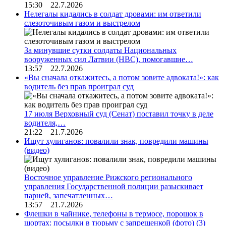
15:30 22.7.2026
Нелегалы кидались в солдат дровами: им ответили
слезоточивым газом и выстрелом
За минувшие сутки солдаты Национальных
вооруженных сил Латвии (НВС), помогавшие…
13:57 22.7.2026
«Вы сначала откажитесь, а потом зовите адвоката!»: как
водитель без прав проиграл суд
17 июля Верховный суд (Сенат) поставил точку в деле
водителя,…
21:22 21.7.2026
Ищут хулиганов: повалили знак, повредили машины
(видео)
Восточное управление Рижского регионального
управления Государственной полиции разыскивает
парней, запечатленных…
13:57 21.7.2026
Флешки в чайнике, телефоны в термосе, порошок в
шортах: посылки в тюрьму с запрещенкой (фото)
(3)