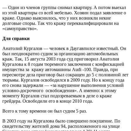
— Один из членов группы снимал квартиру. А потом выехал
из этой квартиры со всей мебелью. Хозяин подал заявление о
краже. Однако выяснилось, что у них возникли некие
долговые споры. Так что кражу переквалифицировали на
«самоуправство».
Для справки
Анатолий Кургалов — человек в Даугавпилсе известный. Он
был неоднократно судим за организацию автомобильных
краж. Так, 15 августа 2003 года суд приговорил Анатолия
Кургалова к 8 годам тюремного заключения с конфискацией
имущества за кражу автомашины Audi -100. Правда, при
пересмотре дела приговор был сокращен до 5 с половиной лет
тюрьмы. Кургалов освободился в 2009 году. Но к концу года
его снова задержали — «за нарушение выполнения условий
условно-досрочного освобождения». А именно: к этому
моменту Кургалов стал подозреваемым в деле о краже
грейдера. Освободили его в конце 2010 года.
Всего к тому времени он был судим 5 раз.
В 2003 году на Кургалова было совершено покушение. По
свидетельству жителей дома 94, расположенного на улице