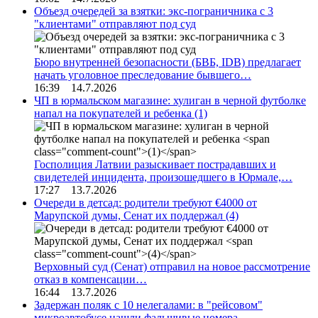
Объезд очередей за взятки: экс-пограничника с 3
"клиентами" отправляют под суд
Бюро внутренней безопасности (БВБ, IDB) предлагает
начать уголовное преследование бывшего…
16:39 14.7.2026
ЧП в юрмальском магазине: хулиган в черной футболке
напал на покупателей и ребенка
(1)
Госполиция Латвии разыскивает пострадавших и
свидетелей инцидента, произошедшего в Юрмале,…
17:27 13.7.2026
Очереди в детсад: родители требуют €4000 от
Марупской думы, Сенат их поддержал
(4)
Верховный суд (Сенат) отправил на новое рассмотрение
отказ в компенсации…
16:44 13.7.2026
Задержан поляк с 10 нелегалами: в "рейсовом"
микроавтобусе нашли фальшивые номера