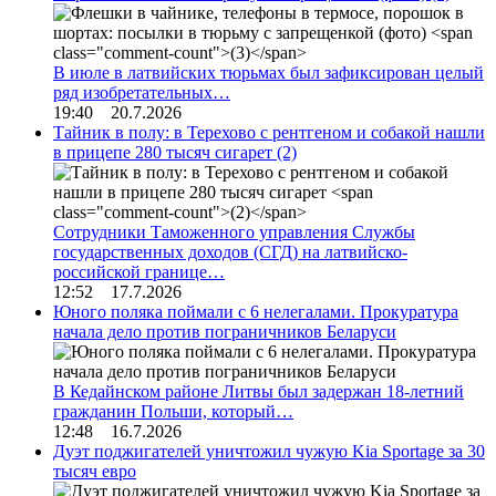
В июле в латвийских тюрьмах был зафиксирован целый
ряд изобретательных…
19:40 20.7.2026
Тайник в полу: в Терехово с рентгеном и собакой нашли
в прицепе 280 тысяч сигарет
(2)
Сотрудники Таможенного управления Службы
государственных доходов (СГД) на латвийско-
российской границе…
12:52 17.7.2026
Юного поляка поймали с 6 нелегалами. Прокуратура
начала дело против пограничников Беларуси
В Кедайнском районе Литвы был задержан 18-летний
гражданин Польши, который…
12:48 16.7.2026
Дуэт поджигателей уничтожил чужую Kia Sportage за 30
тысяч евро