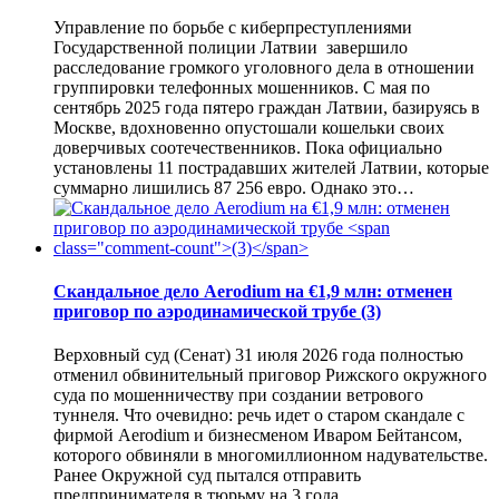
Управление по борьбе с киберпреступлениями
Государственной полиции Латвии завершило
расследование громкого уголовного дела в отношении
группировки телефонных мошенников. С мая по
сентябрь 2025 года пятеро граждан Латвии, базируясь в
Москве, вдохновенно опустошали кошельки своих
доверчивых соотечественников. Пока официально
установлены 11 пострадавших жителей Латвии, которые
суммарно лишились 87 256 евро. Однако это…
Скандальное дело Aerodium на €1,9 млн: отменен
приговор по аэродинамической трубе
(3)
Верховный суд (Сенат) 31 июля 2026 года полностью
отменил обвинительный приговор Рижского окружного
суда по мошенничеству при создании ветрового
туннеля. Что очевидно: речь идет о старом скандале с
фирмой Aerodium и бизнесменом Иваром Бейтансом,
которого обвиняли в многомиллионном надувательстве.
Ранее Окружной суд пытался отправить
предпринимателя в тюрьму на 3 года…