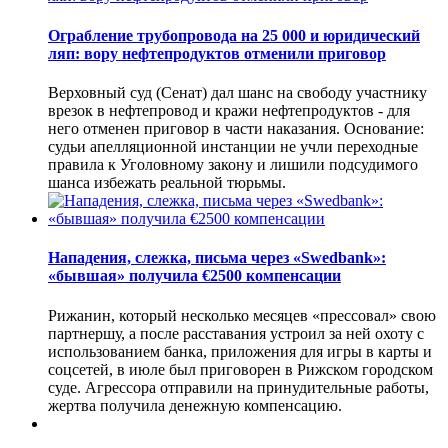
Ограбление трубопровода на 25 000 и юридический
ляп: вору нефтепродуктов отменили приговор
Верховный суд (Сенат) дал шанс на свободу участнику
врезок в нефтепровод и кражи нефтепродуктов - для
него отменен приговор в части наказания. Основание:
судьи апелляционной инстанции не учли переходные
правила к Уголовному закону и лишили подсудимого
шанса избежать реальной тюрьмы.
Нападения, слежка, письма через «Swedbank»:
«бывшая» получила €2500 компенсации
Рижанин, который несколько месяцев «прессовал» свою
партнершу, а после расставания устроил за ней охоту с
использованием банка, приложения для игры в карты и
соцсетей, в июле был приговорен в Рижском городском
суде. Агрессора отправили на принудительные работы,
жертва получила денежную компенсацию.