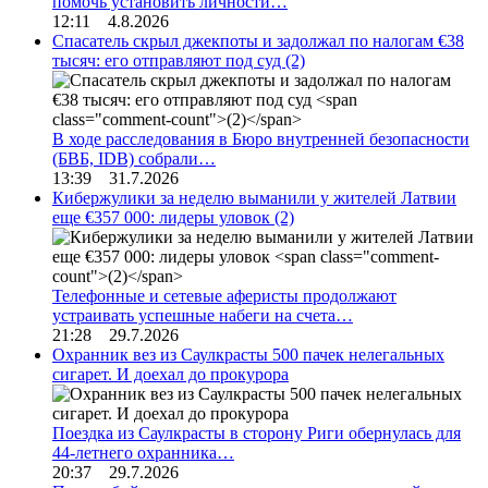
помочь установить личности…
12:11 4.8.2026
Спасатель скрыл джекпоты и задолжал по налогам €38
тысяч: его отправляют под суд
(2)
В ходе расследования в Бюро внутренней безопасности
(БВБ, IDB) собрали…
13:39 31.7.2026
Кибержулики за неделю выманили у жителей Латвии
еще €357 000: лидеры уловок
(2)
Телефонные и сетевые аферисты продолжают
устраивать успешные набеги на счета…
21:28 29.7.2026
Охранник вез из Саулкрасты 500 пачек нелегальных
сигарет. И доехал до прокурора
Поездка из Саулкрасты в сторону Риги обернулась для
44-летнего охранника…
20:37 29.7.2026