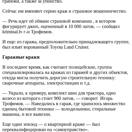
грабежи, а также за убийство.
Сейчас им вменяют серию краж и страховое мошенничество.
— Речь идет об обмане страховой компании , в котором
фигурирует джип, оцененный в 10 000 латов, — сообщил
kriminal.lv г-н Трофимов.
И еще: из гаража, предположительно принадлежащего группе,
был изъят ворованный Toyota Land Cruiser.
Гаражные кражи
В последнее время, как считают полицейские, группа
специализировалась на кражах из гаражей и других объектов,
откуда могла получить дорогую строительную технику:
сварочные аппараты, электростанции и т.д.
— Украли, к примеру, комплект шин для трактора, одно
колесо из которого стоит 900 латов, — говорит Игорь
Трофимов. — Наведались в гараж, где хранилось множество
единиц бытовой техники — холодильники, стиральные
машины, и все вывезли.
Еще один эпизод — о квартирной краже — был
переквалифицирован на «самоуправство».