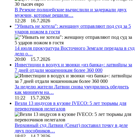
В Резекне полицейские вычислили и задержали двух
мужчин, которые решили…
12:28 16.7.2026
"Убивать не хотела": женщину отправляют под суд за 5
ударов ножом в гостя
14 июля прокуратура Восточного Земгале передала в суд
дело о…
20:00 15.7.2026
Инвестиции в воздух и звонки «из банка»: латвийцы за
7 дней отдали мошенникам более 360 000
За неделю жители Латвии снова умудрились обеднеть
как минимум на…
11:22 15.7.2026
Везли 13 индусов в кузове IVECO: 5 лет тюрьмы для
перевозчиков нелегалов
Верховный суд Латвии (Сенат) поставил точку в деле
двух пособников…
18:02 14.7.2026