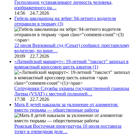
Госполиции устанавливают личность человека,
изображенного на…
14:56 24.7.2026
Гибель школьницы на зебре: 94-летнего водителя
отправили в тюрьму
(3)
22 июля Верховный суд (Сенат) сообщил: престарелому
водителю, по вине…
20:09 22.7.2026
«Латвийский маршрут»: 19-летний "таксист" запихал в
компактный кроссовер шесть азиатов
(1)
Сотрудники Службы охраны государственной границы
Литвы (VSAT) с местной полицией…
17:38 22.7.2026
Мать 8 детей наказали за уклонение от алиментов:
вместо тюрьмы — общественные работы
Рижская Восточная прокуратура 10 июля поставила
точку в очередном деле…