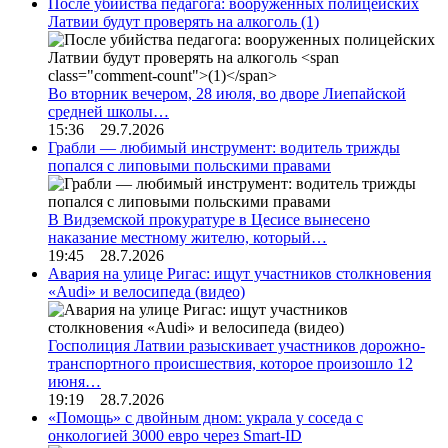
После убийства педагога: вооруженных полицейских
Латвии будут проверять на алкоголь
(1)
Во вторник вечером, 28 июля, во дворе Лиепайской
средней школы…
15:36 29.7.2026
Грабли — любимый инструмент: водитель трижды
попался с липовыми польскими правами
В Видземской прокуратуре в Цесисе вынесено
наказание местному жителю, который…
19:45 28.7.2026
Авария на улице Ригас: ищут участников столкновения
«Audi» и велосипеда (видео)
Госполиция Латвии разыскивает участников дорожно-
транспортного происшествия, которое произошло 12
июня…
19:19 28.7.2026
«Помощь» с двойным дном: украла у соседа с
онкологией 3000 евро через Smart-ID