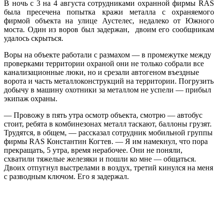
В ночь с 3 на 4 августа сотрудниками охранной фирмы RAS
была пресечена попытка кражи металла с охраняемого
фирмой объекта на улице Аустелес, недалеко от Южного
моста. Один из воров был задержан, двоим его сообщникам
удалось скрыться.
Воры на объекте работали с размахом — в промежутке между
проверками территории охраной они не только собрали все
канализационные люки, но и срезали автогеном въездные
ворота и часть металлоконструкций на территории. Погрузить
добычу в машину охотники за металлом не успели — прибыл
экипаж охраны.
— Провожу в пять утра осмотр объекта, смотрю — автобус
стоит, ребята в комбинезонах металл таскают, баллоны грузят.
Трудятся, в общем, — рассказал сотрудник мобильной группы
фирмы RAS Константин Когтев. — Я им намекнул, что пора
прекращать, 5 утра, время нерабочее. Они не поняли,
схватили тяжелые железяки и пошли ко мне — общаться.
Двоих отпугнул выстрелами в воздух, третий кинулся на меня
с разводным ключом. Его я задержал.