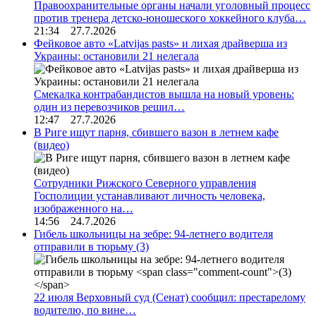
Правоохранительные органы начали уголовный процесс
против тренера детско-юношеского хоккейного клуба…
21:34 27.7.2026
Фейковое авто «Latvijas pasts» и лихая драйверша из
Украины: остановили 21 нелегала
Смекалка контрабандистов вышла на новый уровень:
один из перевозчиков решил…
12:47 27.7.2026
В Риге ищут парня, сбившего вазон в летнем кафе
(видео)
Сотрудники Рижского Северного управления
Госполиции устанавливают личность человека,
изображенного на…
14:56 24.7.2026
Гибель школьницы на зебре: 94-летнего водителя
отправили в тюрьму
(3)
22 июля Верховный суд (Сенат) сообщил: престарелому
водителю, по вине…