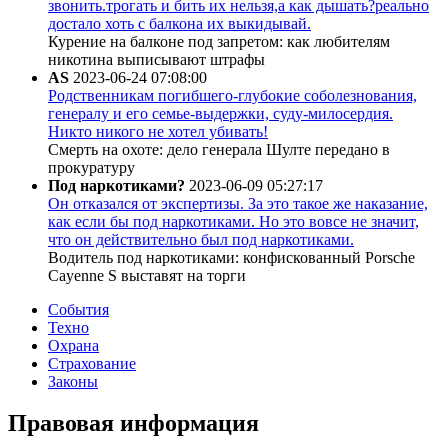
звонить.трогать и бить их нельзя,а как дышать?реально
достало хоть с балкона их выкидывай.
Курение на балконе под запретом: как любителям
никотина выписывают штрафы
AS
2023-06-24 07:08:00
Родственникам погибшего-глубокие соболезнования,
генералу и его семье-выдержки, суду-милосердия.
Никто никого не хотел убивать!
Смерть на охоте: дело генерала Шулте передано в
прокуратуру
Под наркотиками?
2023-06-09 05:27:17
Он отказался от экспертизы. За это такое же наказание,
как если бы под наркотиками. Но это вовсе не значит,
что он действительно был под наркотиками.
Водитель под наркотиками: конфискованный Porsche
Cayenne S выставят на торги
События
Техно
Охрана
Страхование
Законы
Правовая информация