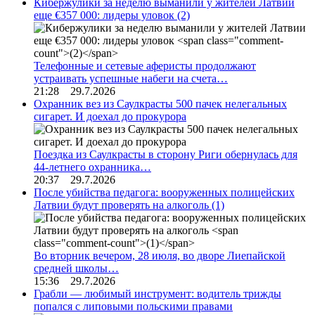
Кибержулики за неделю выманили у жителей Латвии
еще €357 000: лидеры уловок
(2)
Телефонные и сетевые аферисты продолжают
устраивать успешные набеги на счета…
21:28 29.7.2026
Охранник вез из Саулкрасты 500 пачек нелегальных
сигарет. И доехал до прокурора
Поездка из Саулкрасты в сторону Риги обернулась для
44-летнего охранника…
20:37 29.7.2026
После убийства педагога: вооруженных полицейских
Латвии будут проверять на алкоголь
(1)
Во вторник вечером, 28 июля, во дворе Лиепайской
средней школы…
15:36 29.7.2026
Грабли — любимый инструмент: водитель трижды
попался с липовыми польскими правами