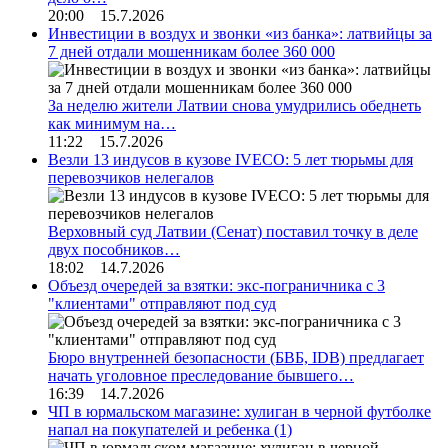
20:00 15.7.2026
Инвестиции в воздух и звонки «из банка»: латвийцы за
7 дней отдали мошенникам более 360 000
За неделю жители Латвии снова умудрились обеднеть
как минимум на…
11:22 15.7.2026
Везли 13 индусов в кузове IVECO: 5 лет тюрьмы для
перевозчиков нелегалов
Верховный суд Латвии (Сенат) поставил точку в деле
двух пособников…
18:02 14.7.2026
Объезд очередей за взятки: экс-пограничника с 3
"клиентами" отправляют под суд
Бюро внутренней безопасности (БВБ, IDB) предлагает
начать уголовное преследование бывшего…
16:39 14.7.2026
ЧП в юрмальском магазине: хулиган в черной футболке
напал на покупателей и ребенка
(1)