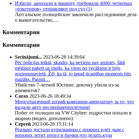
Избили, запихали в машину, требовали 4000: четверых
«рэкетиров» отправляют под суд
(1)
Латгальские полицейские закончили расследование дела
о вымогательстве,…
Комментарии
Комментарии
Secinājumi...
2023-06-28 14:39:04
Pēc policijas teiktā, skaidrs, ka neviens nav atzinies, šādi
mēģinot paķert uz muļķi, ka viens no vecākiem ir bijis
noziegumavietā. Žēl, ka tā, jo tagad ticamības moments būs
mazāks. Parasti…
Убийство 7-летней Юстине: девочку убили из-за
алиментов?
Corax
2023-06-26 18:49:34
Многотысячный штраф компании-арендатору за то, что
выдали авто несовершеннолетним!
Побег от полиции на VW Citybee: подростки попали в
аварию (видео, дополнено)
Сергей
2023-06-26 15:11:14
Реально достали курильщики.с нижних идёт дым,с
верхних летит пепел и бычки.что делать,куда