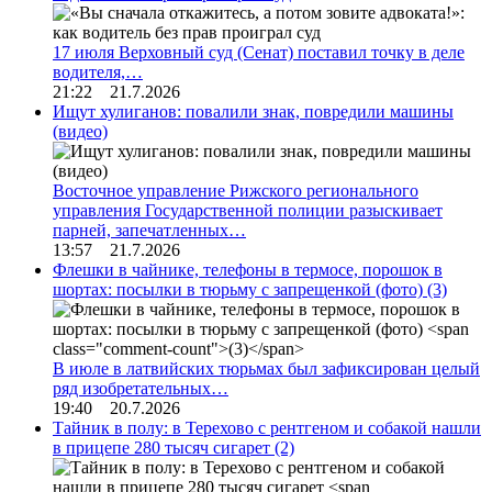
17 июля Верховный суд (Сенат) поставил точку в деле
водителя,…
21:22 21.7.2026
Ищут хулиганов: повалили знак, повредили машины
(видео)
Восточное управление Рижского регионального
управления Государственной полиции разыскивает
парней, запечатленных…
13:57 21.7.2026
Флешки в чайнике, телефоны в термосе, порошок в
шортах: посылки в тюрьму с запрещенкой (фото)
(3)
В июле в латвийских тюрьмах был зафиксирован целый
ряд изобретательных…
19:40 20.7.2026
Тайник в полу: в Терехово с рентгеном и собакой нашли
в прицепе 280 тысяч сигарет
(2)