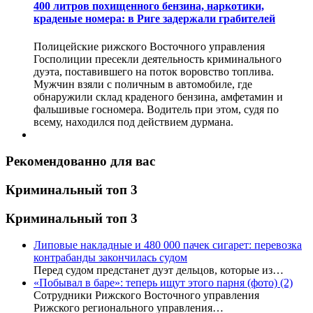
400 литров похищенного бензина, наркотики,
краденые номера: в Риге задержали грабителей
Полицейские рижского Восточного управления
Госполиции пресекли деятельность криминального
дуэта, поставившего на поток воровство топлива.
Мужчин взяли с поличным в автомобиле, где
обнаружили склад краденого бензина, амфетамин и
фальшивые госномера. Водитель при этом, судя по
всему, находился под действием дурмана.
Рекомендованно для вас
Криминальный топ 3
Криминальный топ 3
Липовые накладные и 480 000 пачек сигарет: перевозка
контрабанды закончилась судом
Перед судом предстанет дуэт дельцов, которые из…
«Побывал в баре»: теперь ищут этого парня (фото)
(2)
Сотрудники Рижского Восточного управления
Рижского регионального управления…