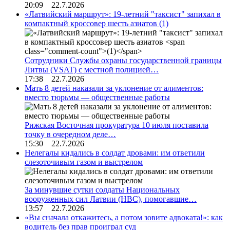
20:09 22.7.2026
«Латвийский маршрут»: 19-летний "таксист" запихал в
компактный кроссовер шесть азиатов
(1)
Сотрудники Службы охраны государственной границы
Литвы (VSAT) с местной полицией…
17:38 22.7.2026
Мать 8 детей наказали за уклонение от алиментов:
вместо тюрьмы — общественные работы
Рижская Восточная прокуратура 10 июля поставила
точку в очередном деле…
15:30 22.7.2026
Нелегалы кидались в солдат дровами: им ответили
слезоточивым газом и выстрелом
За минувшие сутки солдаты Национальных
вооруженных сил Латвии (НВС), помогавшие…
13:57 22.7.2026
«Вы сначала откажитесь, а потом зовите адвоката!»: как
водитель без прав проиграл суд