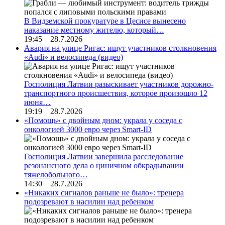
В Видземской прокуратуре в Цесисе вынесено
наказание местному жителю, который…
19:45 28.7.2026
Авария на улице Ригас: ищут участников столкновения
«Audi» и велосипеда (видео)
Госполиция Латвии разыскивает участников дорожно-
транспортного происшествия, которое произошло 12
июня…
19:19 28.7.2026
«Помощь» с двойным дном: украла у соседа с
онкологией 3000 евро через Smart-ID
Госполиция Латвии завершила расследование
резонансного дела о циничном обкрадывании
тяжелобольного…
14:30 28.7.2026
«Никаких сигналов раньше не было»: тренера
подозревают в насилии над ребенком