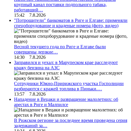
крупный канал поставки подпольного табака,
работавший…
15:42 7.8.2026
"Потрошители" банкоматов в Риге и Елгаве: применяли
спецоборудование и краденые номера (фото, видео)
Весной текущего года по Риге и Елгаве были
совершены дерзкие…
14:30 7.8.2026
Заправился и уехал: в Марупеском крае расследуют
кражу бензина на АЗС
Сотрудники Южно-Пририжского участка Госполиции
разбираются с кражей топлива в Пиньки.…
13:57 7.8.2026
Нападение в Вецаки и развращение малолетних: об
арестах в Риге и Малпилсе
В Рижском регионе за последнее время проведена серия
задержаний за…
14:34 6.8.2026