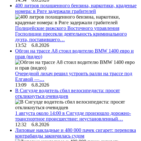
400 литров похищенного бензина, наркотики, краденые
номера: в Риге задержали грабителей
Полицейские рижского Восточного управления
Госполиции пресекли деятельность криминального
дуэта, поставившего…
13:52 6.8.2026
Обгон на трассе А8 стоил водителю BMW 1400 евро и
прав (видео)
Очередной лихач решил устроить ралли на трассе под
Елгавой —…
13:09 6.8.2026
В Сигулде водитель сбил велосипедиста: просят
откликнуться очевидцев
1 августа около 14:00 в Сигулде произошло дорожно-
транспортное происшествие: неустановленный…
12:32 6.8.2026
Липовые накладные и 480 000 пачек сигарет: перевозка
контрабанды закончилась судом