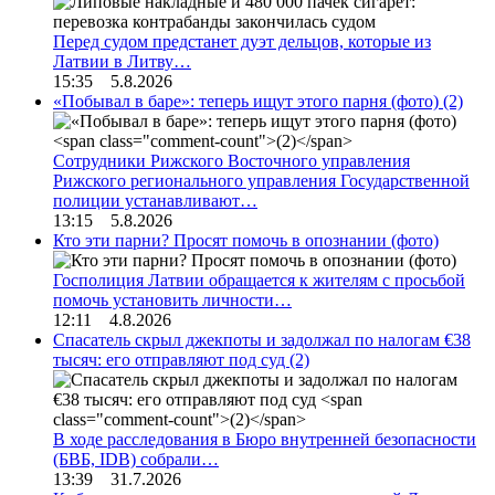
Перед судом предстанет дуэт дельцов, которые из
Латвии в Литву…
15:35 5.8.2026
«Побывал в баре»: теперь ищут этого парня (фото)
(2)
Сотрудники Рижского Восточного управления
Рижского регионального управления Государственной
полиции устанавливают…
13:15 5.8.2026
Кто эти парни? Просят помочь в опознании (фото)
Госполиция Латвии обращается к жителям с просьбой
помочь установить личности…
12:11 4.8.2026
Спасатель скрыл джекпоты и задолжал по налогам €38
тысяч: его отправляют под суд
(2)
В ходе расследования в Бюро внутренней безопасности
(БВБ, IDB) собрали…
13:39 31.7.2026