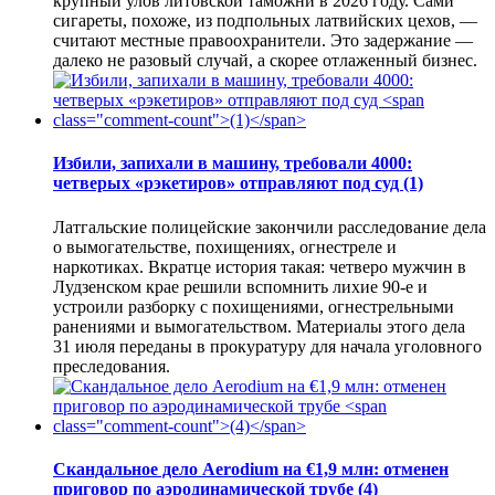
крупный улов литовской таможни в 2026 году. Сами
сигареты, похоже, из подпольных латвийских цехов, —
считают местные правоохранители. Это задержание —
далеко не разовый случай, а скорее отлаженный бизнес.
Избили, запихали в машину, требовали 4000:
четверых «рэкетиров» отправляют под суд
(1)
Латгальские полицейские закончили расследование дела
о вымогательстве, похищениях, огнестреле и
наркотиках. Вкратце история такая: четверо мужчин в
Лудзенском крае решили вспомнить лихие 90-е и
устроили разборку с похищениями, огнестрельными
ранениями и вымогательством. Материалы этого дела
31 июля переданы в прокуратуру для начала уголовного
преследования.
Скандальное дело Aerodium на €1,9 млн: отменен
приговор по аэродинамической трубе
(4)