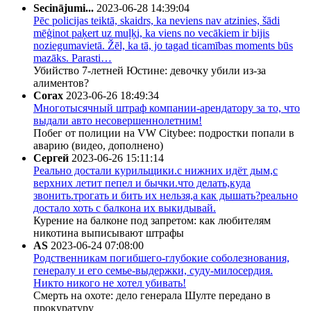
Secinājumi...
2023-06-28 14:39:04
Pēc policijas teiktā, skaidrs, ka neviens nav atzinies, šādi
mēģinot paķert uz muļķi, ka viens no vecākiem ir bijis
noziegumavietā. Žēl, ka tā, jo tagad ticamības moments būs
mazāks. Parasti…
Убийство 7-летней Юстине: девочку убили из-за
алиментов?
Corax
2023-06-26 18:49:34
Многотысячный штраф компании-арендатору за то, что
выдали авто несовершеннолетним!
Побег от полиции на VW Citybee: подростки попали в
аварию (видео, дополнено)
Сергей
2023-06-26 15:11:14
Реально достали курильщики.с нижних идёт дым,с
верхних летит пепел и бычки.что делать,куда
звонить.трогать и бить их нельзя,а как дышать?реально
достало хоть с балкона их выкидывай.
Курение на балконе под запретом: как любителям
никотина выписывают штрафы
AS
2023-06-24 07:08:00
Родственникам погибшего-глубокие соболезнования,
генералу и его семье-выдержки, суду-милосердия.
Никто никого не хотел убивать!
Смерть на охоте: дело генерала Шулте передано в
прокуратуру