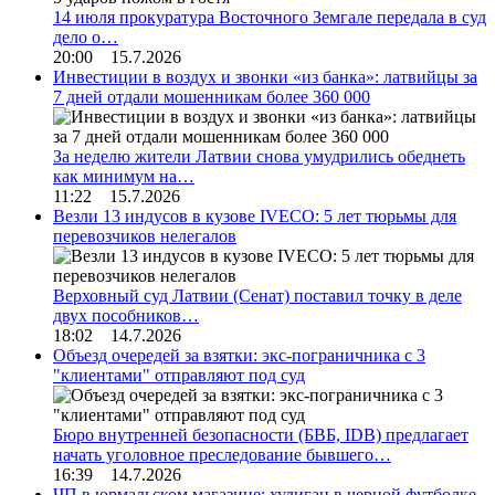
14 июля прокуратура Восточного Земгале передала в суд
дело о…
20:00 15.7.2026
Инвестиции в воздух и звонки «из банка»: латвийцы за
7 дней отдали мошенникам более 360 000
За неделю жители Латвии снова умудрились обеднеть
как минимум на…
11:22 15.7.2026
Везли 13 индусов в кузове IVECO: 5 лет тюрьмы для
перевозчиков нелегалов
Верховный суд Латвии (Сенат) поставил точку в деле
двух пособников…
18:02 14.7.2026
Объезд очередей за взятки: экс-пограничника с 3
"клиентами" отправляют под суд
Бюро внутренней безопасности (БВБ, IDB) предлагает
начать уголовное преследование бывшего…
16:39 14.7.2026
ЧП в юрмальском магазине: хулиган в черной футболке