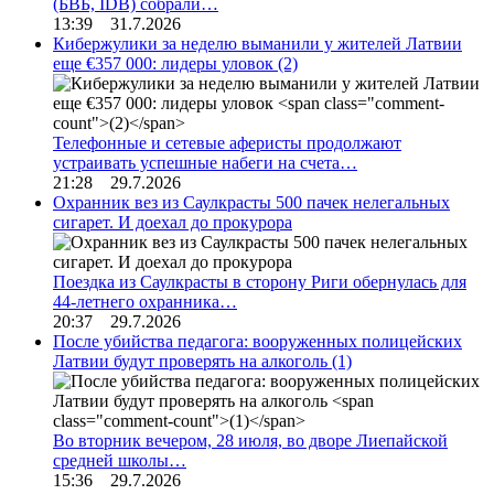
(БВБ, IDB) собрали…
13:39 31.7.2026
Кибержулики за неделю выманили у жителей Латвии
еще €357 000: лидеры уловок
(2)
Телефонные и сетевые аферисты продолжают
устраивать успешные набеги на счета…
21:28 29.7.2026
Охранник вез из Саулкрасты 500 пачек нелегальных
сигарет. И доехал до прокурора
Поездка из Саулкрасты в сторону Риги обернулась для
44-летнего охранника…
20:37 29.7.2026
После убийства педагога: вооруженных полицейских
Латвии будут проверять на алкоголь
(1)
Во вторник вечером, 28 июля, во дворе Лиепайской
средней школы…
15:36 29.7.2026