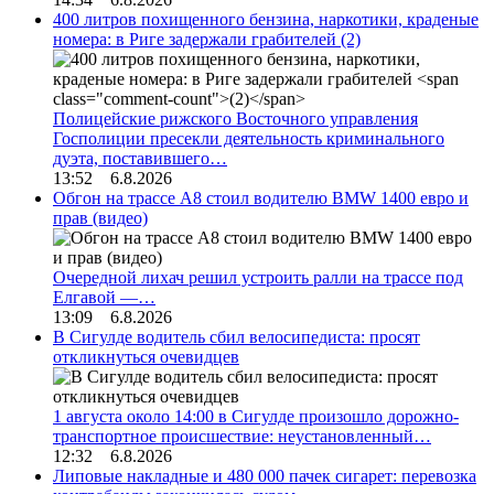
400 литров похищенного бензина, наркотики, краденые
номера: в Риге задержали грабителей
(2)
Полицейские рижского Восточного управления
Госполиции пресекли деятельность криминального
дуэта, поставившего…
13:52 6.8.2026
Обгон на трассе А8 стоил водителю BMW 1400 евро и
прав (видео)
Очередной лихач решил устроить ралли на трассе под
Елгавой —…
13:09 6.8.2026
В Сигулде водитель сбил велосипедиста: просят
откликнуться очевидцев
1 августа около 14:00 в Сигулде произошло дорожно-
транспортное происшествие: неустановленный…
12:32 6.8.2026
Липовые накладные и 480 000 пачек сигарет: перевозка