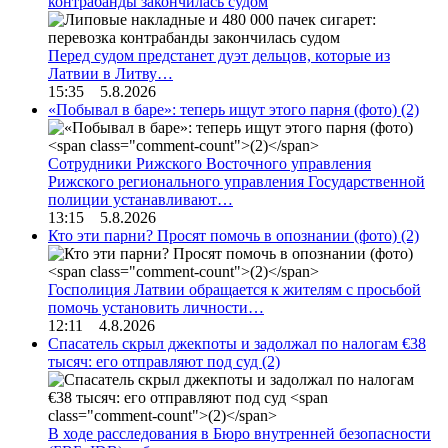
контрабанды закончилась судом
Перед судом предстанет дуэт дельцов, которые из
Латвии в Литву…
15:35 5.8.2026
«Побывал в баре»: теперь ищут этого парня (фото)
(2)
Сотрудники Рижского Восточного управления
Рижского регионального управления Государственной
полиции устанавливают…
13:15 5.8.2026
Кто эти парни? Просят помочь в опознании (фото)
(2)
Госполиция Латвии обращается к жителям с просьбой
помочь установить личности…
12:11 4.8.2026
Спасатель скрыл джекпоты и задолжал по налогам €38
тысяч: его отправляют под суд
(2)
В ходе расследования в Бюро внутренней безопасности