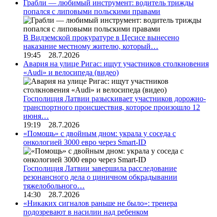
Грабли — любимый инструмент: водитель трижды
попался с липовыми польскими правами
В Видземской прокуратуре в Цесисе вынесено
наказание местному жителю, который…
19:45 28.7.2026
Авария на улице Ригас: ищут участников столкновения
«Audi» и велосипеда (видео)
Госполиция Латвии разыскивает участников дорожно-
транспортного происшествия, которое произошло 12
июня…
19:19 28.7.2026
«Помощь» с двойным дном: украла у соседа с
онкологией 3000 евро через Smart-ID
Госполиция Латвии завершила расследование
резонансного дела о циничном обкрадывании
тяжелобольного…
14:30 28.7.2026
«Никаких сигналов раньше не было»: тренера
подозревают в насилии над ребенком