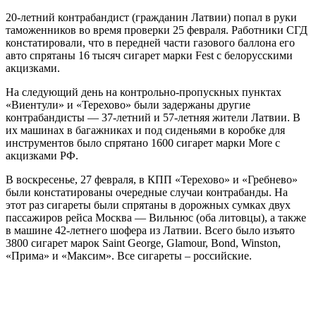
20-летний контрабандист (гражданин Латвии) попал в руки
таможенников во время проверки 25 февраля. Работники СГД
констатировали, что в передней части газового баллона его
авто спрятаны 16 тысяч сигарет марки Fest с белорусскими
акцизками.
На следующий день на контрольно-пропускных пунктах
«Виентули» и «Терехово» были задержаны другие
контрабандисты — 37-летний и 57-летняя жители Латвии. В
их машинах в багажниках и под сиденьями в коробке для
инструментов было спрятано 1600 сигарет марки More с
акцизками РФ.
В воскресенье, 27 февраля, в КПП «Терехово» и «Гребнево»
были констатированы очередные случаи контрабанды. На
этот раз сигареты были спрятаны в дорожных сумках двух
пассажиров рейса Москва — Вильнюс (оба литовцы), а также
в машине 42-летнего шофера из Латвии. Всего было изъято
3800 сигарет марок Saint George, Glamour, Bond, Winston,
«Прима» и «Максим». Все сигареты – российские.