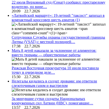
22 июля Верховный суд (Сенат) сообщил: престарелому
водителю, по вине…
20:09 22.7.2026
«Латвийский маршрут»: 19-летний "таксист" запихал в
компактный кроссовер шесть азиатов
(1)
Сотрудники Службы охраны государственной границы
Литвы (VSAT) с местной полицией…
17:38 22.7.2026
Мать 8 детей наказали за уклонение от алиментов:
вместо тюрьмы — общественные работы
Рижская Восточная прокуратура 10 июля поставила
точку в очередном деле…
15:30 22.7.2026
Нелегалы кидались в солдат дровами: им ответили
слезоточивым газом и выстрелом
За минувшие сутки солдаты Национальных
вооруженных сил Латвии (НВС), помогавшие…
13:57 22.7.2026