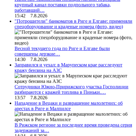
крупный канал поставки подпольного табака,
работавший…
15:42 7.8.2026
"Потрошители" банкоматов в Риге и Елгаве: применяли
спецоборудование и краденые номера (фото, видео)
Весной текущего года по Риге и Елгаве были
совершены дерзкие…
14:30 7.8.2026
Заправился и уехал: в Марупеском крае расследуют
кражу бензина на АЗС
Сотрудники Южно-Пририжского участка Госполиции
разбираются с кражей топлива в Пиньки.…
13:57 7.8.2026
Нападение в Вецаки и развращение малолетних: об
арестах в Риге и Малпилсе
В Рижском регионе за последнее время проведена серия
задержаний за…
14:34 6.8.2026