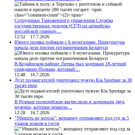
Сотрудники Таможенного управления Службы
государственных доходов (СГД) на латвийско-
российской границе…
12:52 17.7.2026
Юного поляка поймали с 6 нелегалами. Прокуратура
начала дело против пограничников Беларуси
В Кедайнском районе Литвы был задержан 18-летний
гражданин Польши, который…
12:48 16.7.2026
Дуэт поджигателей уничтожил чужую Kia Sportage за 30
тысяч евро
В Резекне полицейские вычислили и задержали двух
мужчин, которые решили…
12:28 16.7.2026
"Убивать не хотела": женщину отправляют под суд за 5
ударов ножом в гостя