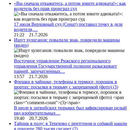
«Вы сначала откажитесь, а потом зовите адвоката!»: как
водитель без прав проиграл суд
17 июля Верховный суд (Сенат) поставил точку в деле
водителя,…
21:22 21.7.2026
Ищут хулиганов: повалили знак, повредили машины
(видео)
Восточное управление Рижского регионального
управления Государственной полиции разыскивает
парней, запечатленных…
13:57 21.7.2026
Флешки в чайнике, телефоны в термосе, порошок в
шортах: посылки в тюрьму с запрещенкой (фото)
(3)
В июле в латвийских тюрьмах был зафиксирован целый
ряд изобретательных…
19:40 20.7.2026
Тайник в полу: в Терехово с рентгеном и собакой нашли
в прицепе 280 тысяч сигарет
(2)