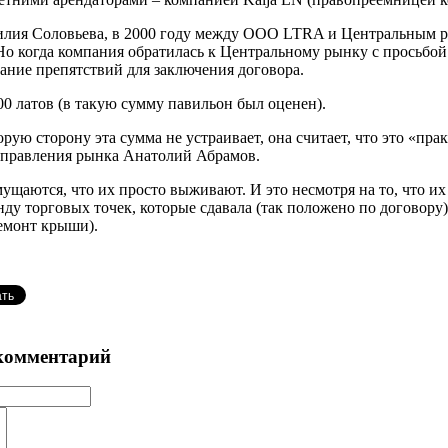
лия Соловьева, в 2000 году между ООО LTRA и Центральным рын
Но когда компания обратилась к Центральному рынку с просьбой о
дание препятствий для заключения договора.
0 латов (в такую сумму павильон был оценен).
рую сторону эта сумма не устраивает, она считает, что это «пра
 правления рынка Анатолий Абрамов.
ущаются, что их просто выживают. И это несмотря на то, что их 
нду торговых точек, которые сдавала (так положено по договору)
емонт крыши).
комментарий