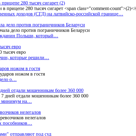
в прицепе 280 тысяч сигарет
(2)
енных доходов (СГД) на латвийско-российской границе…
ала дело против пограничников Беларуси
ражданин Польши, который…
тысяч евро
жчин, которые решили…
даров ножом в гостя
 дело о…
7 дней отдали мошенникам более 360 000
ак минимум на…
евозчиков нелегалов
вух пособников…
тами" отправляют под суд