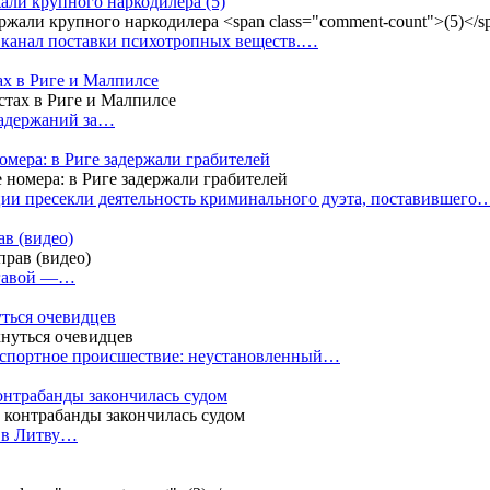
жали крупного наркодилера
(5)
 канал поставки психотропных веществ.…
ах в Риге и Малпилсе
задержаний за…
омера: в Риге задержали грабителей
ии пресекли деятельность криминального дуэта, поставившего
в (видео)
лгавой —…
уться очевидцев
анспортное происшествие: неустановленный…
контрабанды закончилась судом
и в Литву…