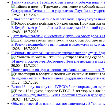
Тайник в полу: в Терехово с рентгеном и собакой нашли 
Сотрудники Таможенного управления Службы государств
12:52 17.7.2026
Юного поляка поймали с 6 нелегалами. Прокуратура нач
В Кедайнском районе Литвы был задержан 18-летний г
12:48 16.7.2026
Дуэт поджигателей уничтожил чужую Kia Sportage за 30 
В Резекне полицейские вычислили и задержали двух му
12:28 16.7.2026
"Убивать не хотела": женщину отправляют под суд за 5 у
14 июля прокуратура Восточного Земгале передала в суд
20:00 15.7.2026
Инвестиции в воздух и звонки «из банка»: латвийцы за 
За неделю жители Латвии снова умудрились обеднеть к
11:22 15.7.2026
Везли 13 индусов в кузове IVECO: 5 лет тюрьмы для пер
Верховный суд Латвии (Сенат) поставил точку в деле д
18:02 14.7.2026
Объезд очередей за взятки: экс-пограничника с 3 "клиен