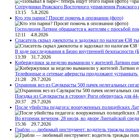
Сотрудники Рижского Восточного управления Рижского 
13:15 5.8.2026
Кто эти парни? Просят помочь в опознании (фото)
Госполиция Латвии обращается к жителям с просьбой п
12:11 4.8.2026
Спасатель скрыл джекпоты и задолжал по налогам €38 ты
В ходе расследования в Бюро внутренней безопасности 
13:39 31.7.2026
Кибержулики за неделю выманили у жителей Латвии еще
Телефонные и сетевые аферисты продолжают устраивать
21:28 29.7.2026
Охранник вез из Саулкрасты 500 пачек нелегальных сигар
Поездка из Саулкрасты в сторону Риги обернулась для 4
20:37 29.7.2026
После убийства педагога: вооруженных полицейских Лат
Во вторник вечером, 28 июля, во дворе Лиепайской сре
15:36 29.7.2026
Грабли — любимый инструмент: водитель трижды попал