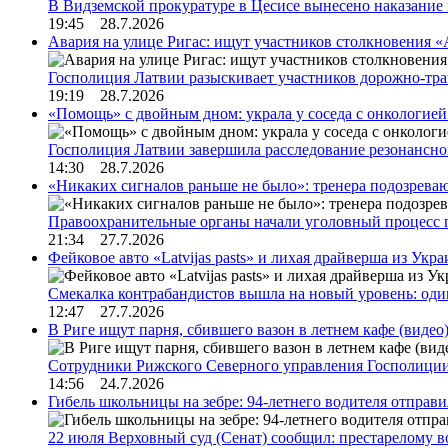
В Видземской прокуратуре в Цесисе вынесено наказани
19:45 28.7.2026
Авария на улице Ригас: ищут участников столкновения «A
Госполиция Латвии разыскивает участников дорожно-тр
19:19 28.7.2026
«Помощь» с двойным дном: украла у соседа с онкологией 
Госполиция Латвии завершила расследование резонансн
14:30 28.7.2026
«Никаких сигналов раньше не было»: тренера подозреваю
Правоохранительные органы начали уголовный процесс 
21:34 27.7.2026
Фейковое авто «Latvijas pasts» и лихая драйверша из Укр
Смекалка контрабандистов вышла на новый уровень: од
12:47 27.7.2026
В Риге ищут парня, сбившего вазон в летнем кафе (видео
Сотрудники Рижского Северного управления Госполиции
14:56 24.7.2026
Гибель школьницы на зебре: 94-летнего водителя отправ
22 июля Верховный суд (Сенат) сообщил: престарелому 