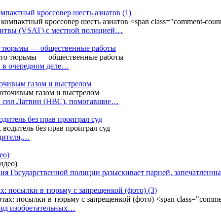
омпактный кроссовер шесть азиатов
(1)
Литвы (VSAT) с местной полицией…
сто тюрьмы — общественные работы
у в очередном деле…
точивым газом и выстрелом
х сил Латвии (НВС), помогавшие…
одитель без прав проиграл суд
одителя,…
ео)
ния Государственной полиции разыскивает парней, запечатлен
х: посылки в тюрьму с запрещенкой (фото)
(3)
ряд изобретательных…