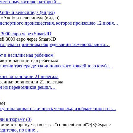
е местному жителю, который…
udi» и велосипеда (видео)
анспортного происшествия, которое произошло 12 июня…
3000 евро через Smart-ID
ого дела о циничном обкрадывании тяжелобольного…
т в насилии над ребенком
против тренера детско-юношеского хоккейного клуба…
аины: остановили 21 нелегала
ин из перевозчиков решил…
)
 устанавливают личность человека, изображенного на…
или в тюрьму
(3)
водителю, по вине…