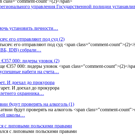
регионального управления Государственной полиции устанавл
омочь установить личности…
сяч: его отправляют под суд
(2)
(БВБ, IDB) собрали…
 €357 000: лидеры уловок
(2)
 успешные набеги на счета…
ет. И доехал до прокурора
4-летнего охранника…
вии будут проверять на алкоголь
(1)
дней школы…
ся с липовыми польскими правами