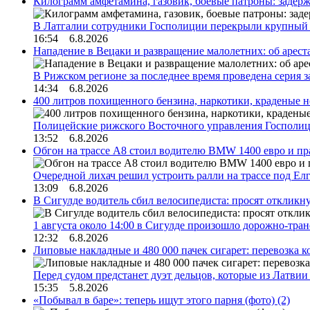
Килограмм амфетамина, газовик, боевые патроны: задер
В Латгалии сотрудники Госполиции перекрыли крупный
16:54 6.8.2026
Нападение в Вецаки и развращение малолетних: об арест
В Рижском регионе за последнее время проведена серия 
14:34 6.8.2026
400 литров похищенного бензина, наркотики, краденые н
Полицейские рижского Восточного управления Госполиц
13:52 6.8.2026
Обгон на трассе А8 стоил водителю BMW 1400 евро и пра
Очередной лихач решил устроить ралли на трассе под Е
13:09 6.8.2026
В Сигулде водитель сбил велосипедиста: просят откликн
1 августа около 14:00 в Сигулде произошло дорожно-тр
12:32 6.8.2026
Липовые накладные и 480 000 пачек сигарет: перевозка 
Перед судом предстанет дуэт дельцов, которые из Латви
15:35 5.8.2026
«Побывал в баре»: теперь ищут этого парня (фото)
(2)