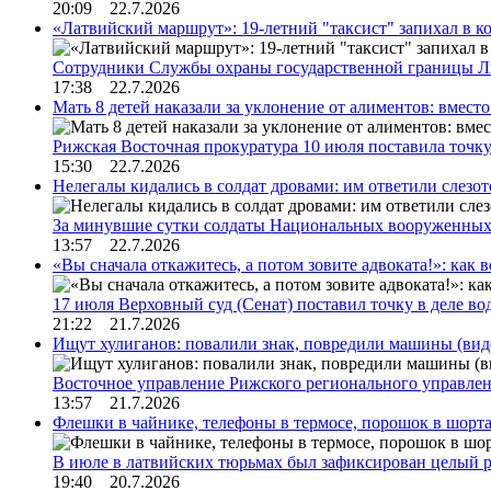
20:09 22.7.2026
«Латвийский маршрут»: 19-летний "таксист" запихал в к
Сотрудники Службы охраны государственной границы 
17:38 22.7.2026
Мать 8 детей наказали за уклонение от алиментов: вме
Рижская Восточная прокуратура 10 июля поставила точк
15:30 22.7.2026
Нелегалы кидались в солдат дровами: им ответили слезо
За минувшие сутки солдаты Национальных вооруженны
13:57 22.7.2026
«Вы сначала откажитесь, а потом зовите адвоката!»: как в
17 июля Верховный суд (Сенат) поставил точку в деле в
21:22 21.7.2026
Ищут хулиганов: повалили знак, повредили машины (вид
Восточное управление Рижского регионального управле
13:57 21.7.2026
Флешки в чайнике, телефоны в термосе, порошок в шорта
В июле в латвийских тюрьмах был зафиксирован целый 
19:40 20.7.2026