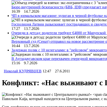
Бюро внутренней безопасности (БВБ, IDB) предлагает н
16:39 14.7.2026
ЧП в юрмальском магазине: хулиган в черной футболке н
Госполиция Латвии разыскивает пострадавших и свидет
17:27 13.7.2026
Очереди в детсад: родители требуют €4000 от Марупской
Верховный суд (Сенат) отправил на новое рассмотрение
16:44 13.7.2026
Задержан поляк с 10 нелегалами: в "рейсовом" микроав
В Аугшдаугавском крае перехвачен очередной микроавто
15:16 9.7.2026
Николай КУДРЯВЦЕВ
12:47 27.6.2011
Конфликт: «Нас выживают с 
Павильон Kaija, который находится на Центральном рынке, с нач
Суть конфликта: рынок не желает продлевать договор с мног