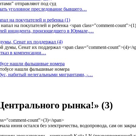
ачать уголовное преследование бывшего…
апал на покупателей и ребенка
(1)
елей инцидента, произошедшего в Юрмале,…
 думы, Сенат их поддержал
(4)
 отказ в компенсации…
тобусе нашли фальшивые номера
бус, набитый нелегальными мигрантами, -…
Центрального рынка!»
(3)
ала июня остался без электричества, водопровода, сам он закрыт
олетними арендаторами – компанией Kaija LN (правопреемницей