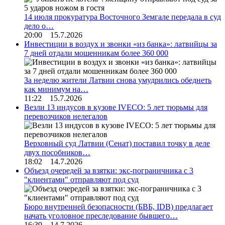
14 июля прокуратура Восточного Земгале передала в суд
дело о…
20:00 15.7.2026
Инвестиции в воздух и звонки «из банка»: латвийцы за
7 дней отдали мошенникам более 360 000
За неделю жители Латвии снова умудрились обеднеть
как минимум на…
11:22 15.7.2026
Везли 13 индусов в кузове IVECO: 5 лет тюрьмы для
перевозчиков нелегалов
Верховный суд Латвии (Сенат) поставил точку в деле
двух пособников…
18:02 14.7.2026
Объезд очередей за взятки: экс-пограничника с 3
"клиентами" отправляют под суд
Бюро внутренней безопасности (БВБ, IDB) предлагает
начать уголовное преследование бывшего…
16:39 14.7.2026