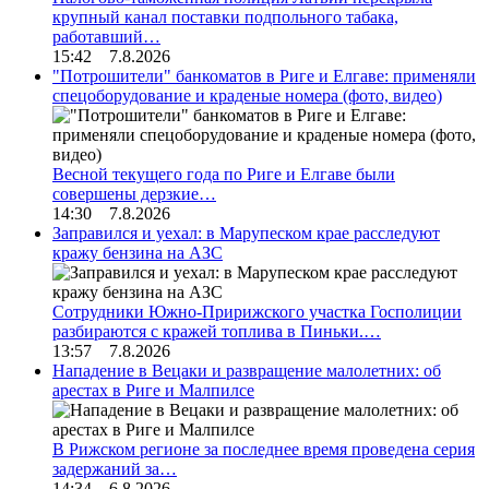
крупный канал поставки подпольного табака,
работавший…
15:42 7.8.2026
"Потрошители" банкоматов в Риге и Елгаве: применяли
спецоборудование и краденые номера (фото, видео)
Весной текущего года по Риге и Елгаве были
совершены дерзкие…
14:30 7.8.2026
Заправился и уехал: в Марупеском крае расследуют
кражу бензина на АЗС
Сотрудники Южно-Пририжского участка Госполиции
разбираются с кражей топлива в Пиньки.…
13:57 7.8.2026
Нападение в Вецаки и развращение малолетних: об
арестах в Риге и Малпилсе
В Рижском регионе за последнее время проведена серия
задержаний за…
14:34 6.8.2026