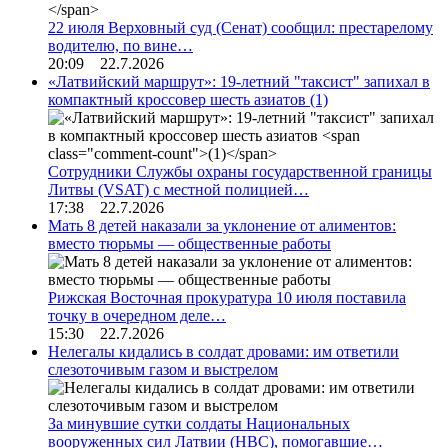
22 июля Верховный суд (Сенат) сообщил: престарелому
водителю, по вине…
20:09 22.7.2026
«Латвийский маршрут»: 19-летний "таксист" запихал в
компактный кроссовер шесть азиатов
(1)
Сотрудники Службы охраны государственной границы
Литвы (VSAT) с местной полицией…
17:38 22.7.2026
Мать 8 детей наказали за уклонение от алиментов:
вместо тюрьмы — общественные работы
Рижская Восточная прокуратура 10 июля поставила
точку в очередном деле…
15:30 22.7.2026
Нелегалы кидались в солдат дровами: им ответили
слезоточивым газом и выстрелом
За минувшие сутки солдаты Национальных
вооруженных сил Латвии (НВС), помогавшие…