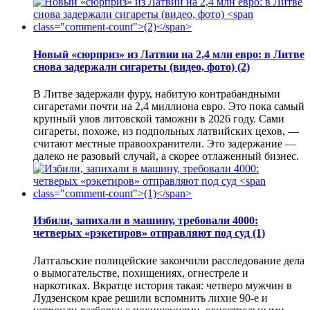
Новый «сюрприз» из Латвии на 2,4 млн евро: в Литве
снова задержали сигареты (видео, фото)
(2)
В Литве задержали фуру, набитую контрабандными
сигаретами почти на 2,4 миллиона евро. Это пока самый
крупный улов литовской таможни в 2026 году. Сами
сигареты, похоже, из подпольных латвийских цехов, —
считают местные правоохранители. Это задержание —
далеко не разовый случай, а скорее отлаженный бизнес.
Избили, запихали в машину, требовали 4000:
четверых «рэкетиров» отправляют под суд
(1)
Латгальские полицейские закончили расследование дела
о вымогательстве, похищениях, огнестреле и
наркотиках. Вкратце история такая: четверо мужчин в
Лудзенском крае решили вспомнить лихие 90-е и