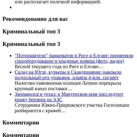
или располагает полезной информацией.
Рекомендованно для вас
Криминальный топ 3
Криминальный топ 3
"Потрошители" банкоматов в Риге и Елгаве: применяли
спецоборудование и краденые номера (фото, видео)
Весной текущего года по Риге и Елгаве…
Склад на Югле, курьеры в Скандинавию: накрыли
подпольный цех упаковок, изъяты 4 млн. сигарет
Налогово-таможенная полиция Латвии перекрыла
крупный канал поставки…
Заправился и уехал: в Марупеском крае расследуют
кражу бензина на АЗС
Сотрудники Южно-Пририжского участка Госполиции
разбираются с кражей…
Комментарии
Комментарии