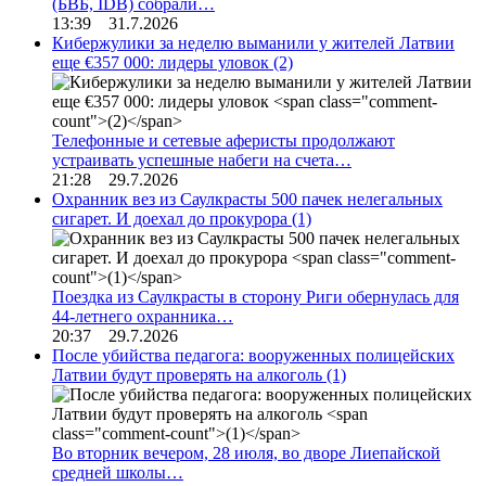
(БВБ, IDB) собрали…
13:39 31.7.2026
Кибержулики за неделю выманили у жителей Латвии
еще €357 000: лидеры уловок
(2)
Телефонные и сетевые аферисты продолжают
устраивать успешные набеги на счета…
21:28 29.7.2026
Охранник вез из Саулкрасты 500 пачек нелегальных
сигарет. И доехал до прокурора
(1)
Поездка из Саулкрасты в сторону Риги обернулась для
44-летнего охранника…
20:37 29.7.2026
После убийства педагога: вооруженных полицейских
Латвии будут проверять на алкоголь
(1)
Во вторник вечером, 28 июля, во дворе Лиепайской
средней школы…