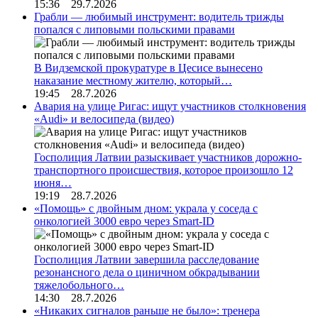
15:36 29.7.2026
Грабли — любимый инструмент: водитель трижды
попался с липовыми польскими правами
В Видземской прокуратуре в Цесисе вынесено
наказание местному жителю, который…
19:45 28.7.2026
Авария на улице Ригас: ищут участников столкновения
«Audi» и велосипеда (видео)
Госполиция Латвии разыскивает участников дорожно-
транспортного происшествия, которое произошло 12
июня…
19:19 28.7.2026
«Помощь» с двойным дном: украла у соседа с
онкологией 3000 евро через Smart-ID
Госполиция Латвии завершила расследование
резонансного дела о циничном обкрадывании
тяжелобольного…
14:30 28.7.2026
«Никаких сигналов раньше не было»: тренера