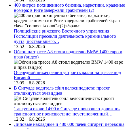
400 литров похищенного бензина, наркотики, краденые
номера: в Риге задержали грабителей
(2)
Полицейские рижского Восточного управления
Госполиции пресекли деятельность криминального
дуэта, поставившего…
13:52 6.8.2026
Обгон на трассе А8 стоил водителю BMW 1400 евро и
прав (видео)
Очередной лихач решил устроить ралли на трассе под
Елгавой —…
13:09 6.8.2026
В Сигулде водитель сбил велосипедиста: просят
откликнуться очевидцев
1 августа около 14:00 в Сигулде произошло дорожно-
транспортное происшествие: неустановленный…
12:32 6.8.2026
Липовые накладные и 480 000 пачек сигарет: перевозка