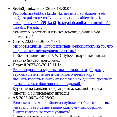
Secinājumi...
2023-06-28 14:39:04
Pēc policijas teiktā, skaidrs, ka neviens nav atzinies, šādi
mēģinot paķert uz muļķi, ka viens no vecākiem ir bijis
noziegumavietā. Žēl, ka tā, jo tagad ticamības moments būs
mazāks. Parasti…
Убийство 7-летней Юстине: девочку убили из-за
алиментов?
Corax
2023-06-26 18:49:34
Многотысячный штраф компании-арендатору за то, что
выдали авто несовершеннолетним!
Побег от полиции на VW Citybee: подростки попали в
аварию (видео, дополнено)
Сергей
2023-06-26 15:11:14
Реально достали курильщики.с нижних идёт дым,с
верхних летит пепел и бычки.что делать,куда
звонить.трогать и бить их нельзя,а как дышать?реально
достало хоть с балкона их выкидывай.
Курение на балконе под запретом: как любителям
никотина выписывают штрафы
AS
2023-06-24 07:08:00
Родственникам погибшего-глубокие соболезнования,
генералу и его семье-выдержки, суду-милосердия.
Никто никого не хотел убивать!
Смерть на охоте: дело генерала Шулте передано в