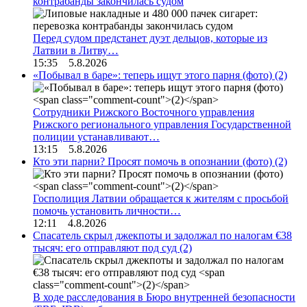
контрабанды закончилась судом
Перед судом предстанет дуэт дельцов, которые из
Латвии в Литву…
15:35 5.8.2026
«Побывал в баре»: теперь ищут этого парня (фото)
(2)
Сотрудники Рижского Восточного управления
Рижского регионального управления Государственной
полиции устанавливают…
13:15 5.8.2026
Кто эти парни? Просят помочь в опознании (фото)
(2)
Госполиция Латвии обращается к жителям с просьбой
помочь установить личности…
12:11 4.8.2026
Спасатель скрыл джекпоты и задолжал по налогам €38
тысяч: его отправляют под суд
(2)
В ходе расследования в Бюро внутренней безопасности