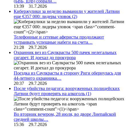
(БВБ, IDB) собрали…
13:39 31.7.2026
Кибержулики за неделю выманили у жителей Латвии
еще €357 000: лидеры уловок
(2)
Телефонные и сетевые аферисты продолжают
устраивать успешные набеги на счета…
21:28 29.7.2026
Охранник вез из Саулкрасты 500 пачек нелегальных
сигарет. И доехал до прокурора
Поездка из Саулкрасты в сторону Риги обернулась для
44-летнего охранника…
20:37 29.7.2026
После убийства педагога: вооруженных полицейских
Латвии будут проверять на алкоголь
(1)
Во вторник вечером, 28 июля, во дворе Лиепайской
средней школы…
15:36 29.7.2026