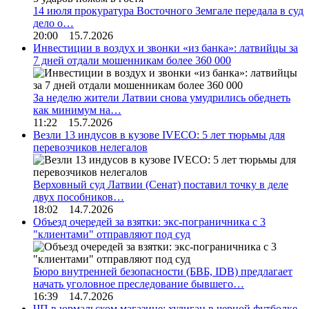
14 июля прокуратура Восточного Земгале передала в суд
дело о…
20:00 15.7.2026
Инвестиции в воздух и звонки «из банка»: латвийцы за
7 дней отдали мошенникам более 360 000
За неделю жители Латвии снова умудрились обеднеть
как минимум на…
11:22 15.7.2026
Везли 13 индусов в кузове IVECO: 5 лет тюрьмы для
перевозчиков нелегалов
Верховный суд Латвии (Сенат) поставил точку в деле
двух пособников…
18:02 14.7.2026
Объезд очередей за взятки: экс-пограничника с 3
"клиентами" отправляют под суд
Бюро внутренней безопасности (БВБ, IDB) предлагает
начать уголовное преследование бывшего…
16:39 14.7.2026
ЧП в юрмальском магазине: хулиган в черной футболке