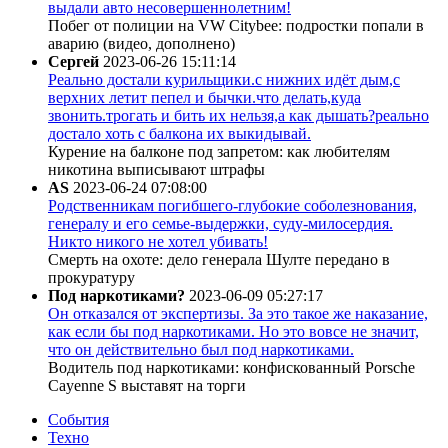
выдали авто несовершеннолетним!
Побег от полиции на VW Citybee: подростки попали в
аварию (видео, дополнено)
Сергей
2023-06-26 15:11:14
Реально достали курильщики.с нижних идёт дым,с
верхних летит пепел и бычки.что делать,куда
звонить.трогать и бить их нельзя,а как дышать?реально
достало хоть с балкона их выкидывай.
Курение на балконе под запретом: как любителям
никотина выписывают штрафы
AS
2023-06-24 07:08:00
Родственникам погибшего-глубокие соболезнования,
генералу и его семье-выдержки, суду-милосердия.
Никто никого не хотел убивать!
Смерть на охоте: дело генерала Шулте передано в
прокуратуру
Под наркотиками?
2023-06-09 05:27:17
Он отказался от экспертизы. За это такое же наказание,
как если бы под наркотиками. Но это вовсе не значит,
что он действительно был под наркотиками.
Водитель под наркотиками: конфискованный Porsche
Cayenne S выставят на торги
События
Техно