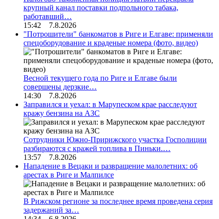
крупный канал поставки подпольного табака,
работавший…
15:42 7.8.2026
"Потрошители" банкоматов в Риге и Елгаве: применяли
спецоборудование и краденые номера (фото, видео)
Весной текущего года по Риге и Елгаве были
совершены дерзкие…
14:30 7.8.2026
Заправился и уехал: в Марупеском крае расследуют
кражу бензина на АЗС
Сотрудники Южно-Пририжского участка Госполиции
разбираются с кражей топлива в Пиньки.…
13:57 7.8.2026
Нападение в Вецаки и развращение малолетних: об
арестах в Риге и Малпилсе
В Рижском регионе за последнее время проведена серия
задержаний за…
14:34 6.8.2026