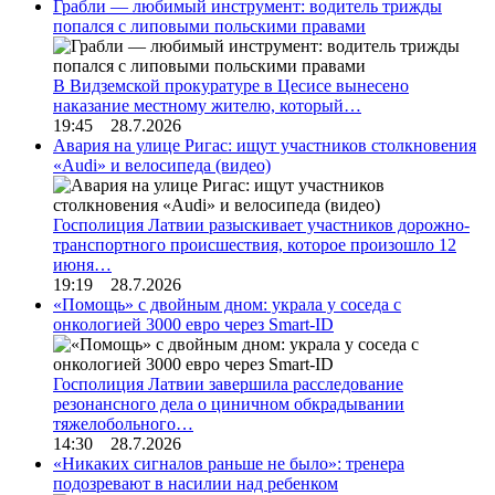
Грабли — любимый инструмент: водитель трижды
попался с липовыми польскими правами
В Видземской прокуратуре в Цесисе вынесено
наказание местному жителю, который…
19:45 28.7.2026
Авария на улице Ригас: ищут участников столкновения
«Audi» и велосипеда (видео)
Госполиция Латвии разыскивает участников дорожно-
транспортного происшествия, которое произошло 12
июня…
19:19 28.7.2026
«Помощь» с двойным дном: украла у соседа с
онкологией 3000 евро через Smart-ID
Госполиция Латвии завершила расследование
резонансного дела о циничном обкрадывании
тяжелобольного…
14:30 28.7.2026
«Никаких сигналов раньше не было»: тренера
подозревают в насилии над ребенком