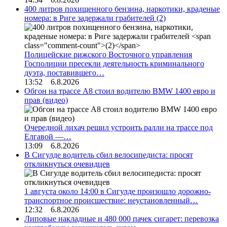
400 литров похищенного бензина, наркотики, краденые
номера: в Риге задержали грабителей
(2)
Полицейские рижского Восточного управления
Госполиции пресекли деятельность криминального
дуэта, поставившего…
13:52 6.8.2026
Обгон на трассе А8 стоил водителю BMW 1400 евро и
прав (видео)
Очередной лихач решил устроить ралли на трассе под
Елгавой —…
13:09 6.8.2026
В Сигулде водитель сбил велосипедиста: просят
откликнуться очевидцев
1 августа около 14:00 в Сигулде произошло дорожно-
транспортное происшествие: неустановленный…
12:32 6.8.2026
Липовые накладные и 480 000 пачек сигарет: перевозка