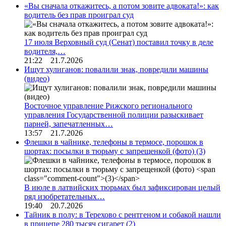
«Вы сначала откажитесь, а потом зовите адвоката!»: как
водитель без прав проиграл суд
17 июля Верховный суд (Сенат) поставил точку в деле
водителя,…
21:22 21.7.2026
Ищут хулиганов: повалили знак, повредили машины
(видео)
Восточное управление Рижского регионального
управления Государственной полиции разыскивает
парней, запечатленных…
13:57 21.7.2026
Флешки в чайнике, телефоны в термосе, порошок в
шортах: посылки в тюрьму с запрещенкой (фото)
(3)
В июле в латвийских тюрьмах был зафиксирован целый
ряд изобретательных…
19:40 20.7.2026
Тайник в полу: в Терехово с рентгеном и собакой нашли
в прицепе 280 тысяч сигарет
(2)