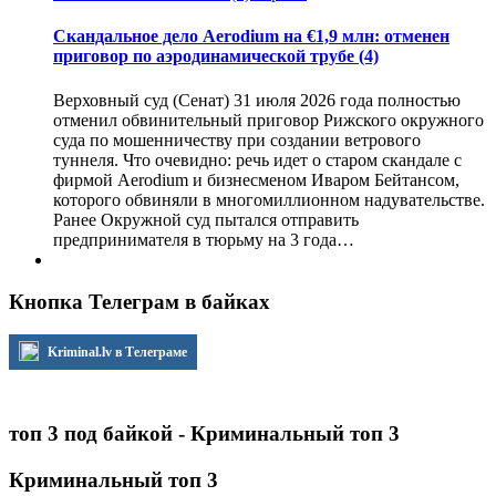
Скандальное дело Aerodium на €1,9 млн: отменен
приговор по аэродинамической трубе
(4)
Верховный суд (Сенат) 31 июля 2026 года полностью
отменил обвинительный приговор Рижского окружного
суда по мошенничеству при создании ветрового
туннеля. Что очевидно: речь идет о старом скандале с
фирмой Aerodium и бизнесменом Иваром Бейтансом,
которого обвиняли в многомиллионном надувательстве.
Ранее Окружной суд пытался отправить
предпринимателя в тюрьму на 3 года…
Кнопка Телеграм в байках
Kriminal.lv в Телеграме
топ 3 под байкой - Криминальный топ 3
Криминальный топ 3