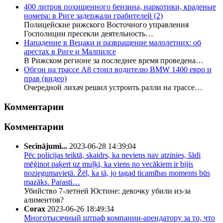
400 литров похищенного бензина, наркотики, краденые
номера: в Риге задержали грабителей
(2)
Полицейские рижского Восточного управления
Госполиции пресекли деятельность…
Нападение в Вецаки и развращение малолетних: об
арестах в Риге и Малпилсе
В Рижском регионе за последнее время проведена…
Обгон на трассе А8 стоил водителю BMW 1400 евро и
прав (видео)
Очередной лихач решил устроить ралли на трассе…
Комментарии
Комментарии
Secinājumi...
2023-06-28 14:39:04
Pēc policijas teiktā, skaidrs, ka neviens nav atzinies, šādi
mēģinot paķert uz muļķi, ka viens no vecākiem ir bijis
noziegumavietā. Žēl, ka tā, jo tagad ticamības moments būs
mazāks. Parasti…
Убийство 7-летней Юстине: девочку убили из-за
алиментов?
Corax
2023-06-26 18:49:34
Многотысячный штраф компании-арендатору за то, что