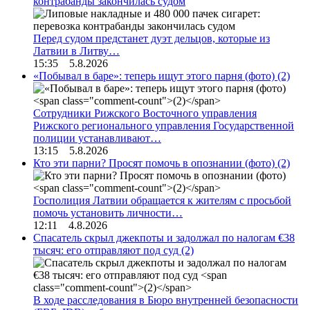
контрабанды закончилась судом
Перед судом предстанет дуэт дельцов, которые из
Латвии в Литву…
15:35 5.8.2026
«Побывал в баре»: теперь ищут этого парня (фото)
(2)
Сотрудники Рижского Восточного управления
Рижского регионального управления Государственной
полиции устанавливают…
13:15 5.8.2026
Кто эти парни? Просят помочь в опознании (фото)
(2)
Госполиция Латвии обращается к жителям с просьбой
помочь установить личности…
12:11 4.8.2026
Спасатель скрыл джекпоты и задолжал по налогам €38
тысяч: его отправляют под суд
(2)
В ходе расследования в Бюро внутренней безопасности