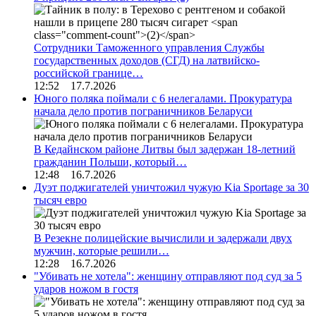
Сотрудники Таможенного управления Службы
государственных доходов (СГД) на латвийско-
российской границе…
12:52 17.7.2026
Юного поляка поймали с 6 нелегалами. Прокуратура
начала дело против пограничников Беларуси
В Кедайнском районе Литвы был задержан 18-летний
гражданин Польши, который…
12:48 16.7.2026
Дуэт поджигателей уничтожил чужую Kia Sportage за 30
тысяч евро
В Резекне полицейские вычислили и задержали двух
мужчин, которые решили…
12:28 16.7.2026
"Убивать не хотела": женщину отправляют под суд за 5
ударов ножом в гостя