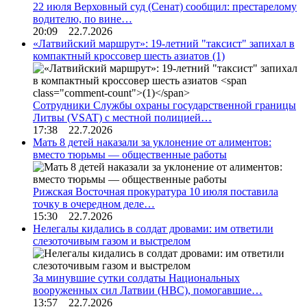
22 июля Верховный суд (Сенат) сообщил: престарелому
водителю, по вине…
20:09 22.7.2026
«Латвийский маршрут»: 19-летний "таксист" запихал в
компактный кроссовер шесть азиатов
(1)
Сотрудники Службы охраны государственной границы
Литвы (VSAT) с местной полицией…
17:38 22.7.2026
Мать 8 детей наказали за уклонение от алиментов:
вместо тюрьмы — общественные работы
Рижская Восточная прокуратура 10 июля поставила
точку в очередном деле…
15:30 22.7.2026
Нелегалы кидались в солдат дровами: им ответили
слезоточивым газом и выстрелом
За минувшие сутки солдаты Национальных
вооруженных сил Латвии (НВС), помогавшие…
13:57 22.7.2026