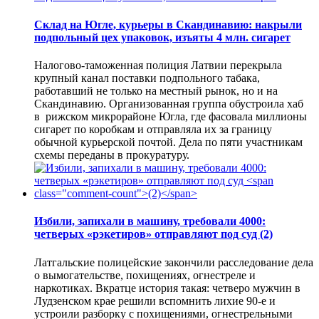
Склад на Югле, курьеры в Скандинавию: накрыли
подпольный цех упаковок, изъяты 4 млн. сигарет
Налогово-таможенная полиция Латвии перекрыла
крупный канал поставки подпольного табака,
работавший не только на местный рынок, но и на
Скандинавию. Организованная группа обустроила хаб
в рижском микрорайоне Югла, где фасовала миллионы
сигарет по коробкам и отправляла их за границу
обычной курьерской почтой. Дела по пяти участникам
схемы переданы в прокуратуру.
Избили, запихали в машину, требовали 4000:
четверых «рэкетиров» отправляют под суд
(2)
Латгальские полицейские закончили расследование дела
о вымогательстве, похищениях, огнестреле и
наркотиках. Вкратце история такая: четверо мужчин в
Лудзенском крае решили вспомнить лихие 90-е и
устроили разборку с похищениями, огнестрельными