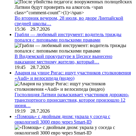
Во вторник вечером, 28 июля, во дворе Лиепайской
средней школы…
15:36 29.7.2026
Грабли — любимый инструмент: водитель трижды
попался с липовыми польскими правами
В Видземской прокуратуре в Цесисе вынесено
наказание местному жителю, который…
19:45 28.7.2026
Авария на улице Ригас: ищут участников столкновения
«Audi» и велосипеда (видео)
Госполиция Латвии разыскивает участников дорожно-
транспортного происшествия, которое произошло 12
июня…
19:19 28.7.2026
«Помощь» с двойным дном: украла у соседа с
онкологией 3000 евро через Smart-ID