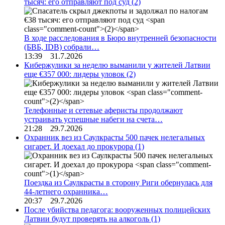
тысяч: его отправляют под суд
(2)
В ходе расследования в Бюро внутренней безопасности
(БВБ, IDB) собрали…
13:39 31.7.2026
Кибержулики за неделю выманили у жителей Латвии
еще €357 000: лидеры уловок
(2)
Телефонные и сетевые аферисты продолжают
устраивать успешные набеги на счета…
21:28 29.7.2026
Охранник вез из Саулкрасты 500 пачек нелегальных
сигарет. И доехал до прокурора
(1)
Поездка из Саулкрасты в сторону Риги обернулась для
44-летнего охранника…
20:37 29.7.2026
После убийства педагога: вооруженных полицейских
Латвии будут проверять на алкоголь
(1)