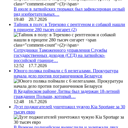
В июле в латвийских тюрьмах был зафиксирован целый
ряд изобретательных…
19:40 20.7.2026
Тайник в полу: в Терехово с рентгеном и собакой нашли
в прицепе 280 тысяч сигарет
(2)
Сотрудники Таможенного управления Службы
государственных доходов (СГД) на латвийско-
российской границе…
12:52 17.7.2026
Юного поляка поймали с 6 нелегалами. Прокуратура
начала дело против пограничников Беларуси
В Кедайнском районе Литвы был задержан 18-летний
гражданин Польши, который…
12:48 16.7.2026
Дуэт поджигателей уничтожил чужую Kia Sportage за 30
тысяч евро
В Резекне полицейские вычислили и задержали двух