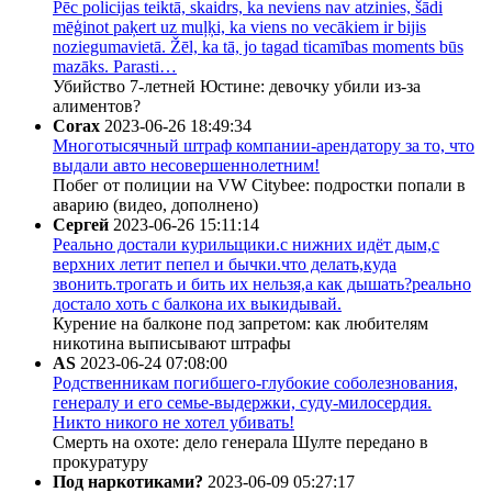
Pēc policijas teiktā, skaidrs, ka neviens nav atzinies, šādi
mēģinot paķert uz muļķi, ka viens no vecākiem ir bijis
noziegumavietā. Žēl, ka tā, jo tagad ticamības moments būs
mazāks. Parasti…
Убийство 7-летней Юстине: девочку убили из-за
алиментов?
Corax
2023-06-26 18:49:34
Многотысячный штраф компании-арендатору за то, что
выдали авто несовершеннолетним!
Побег от полиции на VW Citybee: подростки попали в
аварию (видео, дополнено)
Сергей
2023-06-26 15:11:14
Реально достали курильщики.с нижних идёт дым,с
верхних летит пепел и бычки.что делать,куда
звонить.трогать и бить их нельзя,а как дышать?реально
достало хоть с балкона их выкидывай.
Курение на балконе под запретом: как любителям
никотина выписывают штрафы
AS
2023-06-24 07:08:00
Родственникам погибшего-глубокие соболезнования,
генералу и его семье-выдержки, суду-милосердия.
Никто никого не хотел убивать!
Смерть на охоте: дело генерала Шулте передано в
прокуратуру
Под наркотиками?
2023-06-09 05:27:17