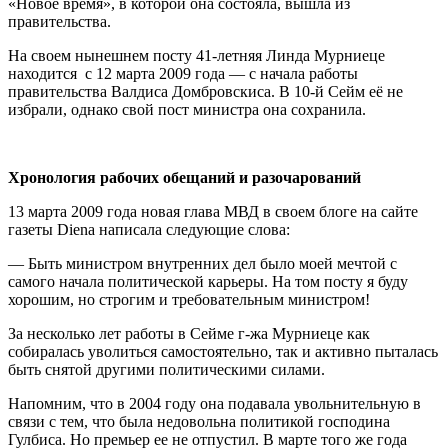
«Новое время», в которой она состояла, вышла из
правительства.
На своем нынешнем посту 41-летняя Линда Мурниеце
находится с 12 марта 2009 года — с начала работы
правительства Валдиса Домбровскиса. В 10-й Сейм её не
избрали, однако свой пост министра она сохранила.
Хронология рабочих обещаний и разочарований
13 марта 2009 года новая глава МВД в своем блоге на сайте
газеты Diena написала следующие слова:
— Быть министром внутренних дел было моей мечтой с
самого начала политической карьеры. На том посту я буду
хорошим, но строгим и требовательным министром!
За несколько лет работы в Сейме г-жа Мурниеце как
собиралась уволиться самостоятельно, так и активно пыталась
быть снятой другими политическими силами.
Напомним, что в 2004 году она подавала увольнительную в
связи с тем, что была недовольна политикой господина
Гулбиса. Но премьер ее не отпустил. В марте того же года