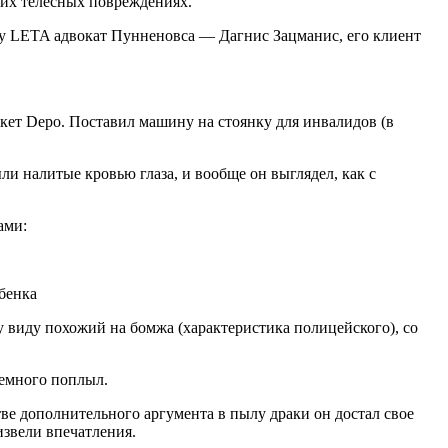
ких телесных повреждениях.
ву LETA адвокат Пунненовса — Дагнис Зацманис, его клиент
кет Depo. Поставил машину на стоянку для инвалидов (в
ли налитые кровью глаза, и вообще он выглядел, как с
ами:
ебенка
 виду похожий на бомжа (характеристика полицейского), со
немного поплыл.
тве дополнительного аргумента в пылу драки он достал свое
извели впечатления.