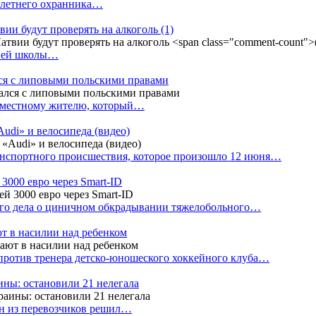
4-летнего охранника…
вии будут проверять на алкоголь
(1)
дней школы…
ся с липовыми польскими правами
е местному жителю, который…
udi» и велосипеда (видео)
анспортного происшествия, которое произошло 12 июня…
3000 евро через Smart-ID
ого дела о циничном обкрадывании тяжелобольного…
т в насилии над ребенком
против тренера детско-юношеского хоккейного клуба…
аины: остановили 21 нелегала
ин из перевозчиков решил…