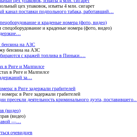
ный цех упаковок, изъяты 4 млн. сигарет
й канал поставки подпольного табака, работавший…
пецоборудование и краденые номера (фото, видео)
 дерзкие…
у бензина на АЗС
бираются с кражей топлива в Пиньки.…
ах в Риге и Малпилсе
задержаний за…
омера: в Риге задержали грабителей
ии пресекли деятельность криминального дуэта, поставившего
в (видео)
лгавой —…
уться очевидцев