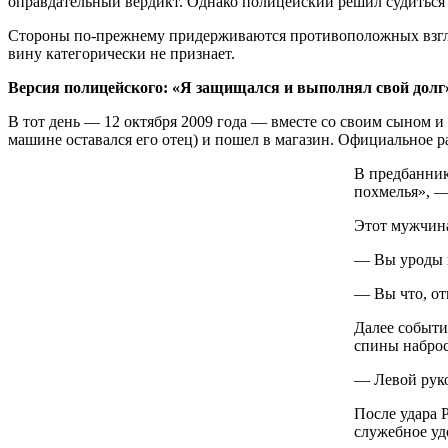
оправдательный вердикт. Однако полицейский решил судиться ч
Стороны по-прежнему придерживаются противоположных взгляд
вину категорически не признает.
Версия полицейского: «Я защищался и выполнял свой долг
В тот день — 12 октября 2009 года — вместе со своим сыном и
машине оставался его отец) и пошел в магазин. Официальное р
В предбанник
похмелья», — 
Этот мужчина
— Вы уроды и
— Вы что, от
Далее событи
спины наброс
— Левой руко
После удара 
служебное уд