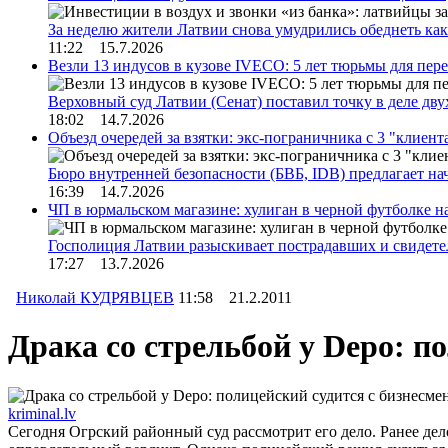
За неделю жители Латвии снова умудрились обеднеть к
11:22 15.7.2026
Везли 13 индусов в кузове IVECO: 5 лет тюрьмы для пер
Верховный суд Латвии (Сенат) поставил точку в деле д
18:02 14.7.2026
Объезд очередей за взятки: экс-пограничника с 3 "клиен
Бюро внутренней безопасности (БВБ, IDB) предлагает н
16:39 14.7.2026
ЧП в юрмальском магазине: хулиган в черной футболке н
Госполиция Латвии разыскивает пострадавших и свидет
17:27 13.7.2026
Николай КУДРЯВЦЕВ
11:58 21.2.2011
Драка со стрельбой у Depo: п
kriminal.lv
Сегодня Огрский районный суд рассмотрит его дело. Ранее д