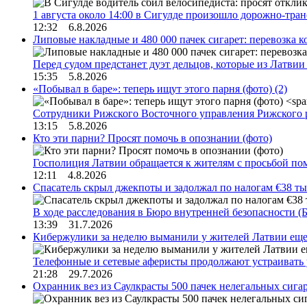
1 августа около 14:00 в Сигулде произошло дорожно-тр
12:32 6.8.2026
Липовые накладные и 480 000 пачек сигарет: перевозка 
Перед судом предстанет дуэт дельцов, которые из Латви
15:35 5.8.2026
«Побывал в баре»: теперь ищут этого парня (фото)
(2)
Сотрудники Рижского Восточного управления Рижского 
13:15 5.8.2026
Кто эти парни? Просят помочь в опознании (фото)
Госполиция Латвии обращается к жителям с просьбой п
12:11 4.8.2026
Спасатель скрыл джекпоты и задолжал по налогам €38 ты
В ходе расследования в Бюро внутренней безопасности 
13:39 31.7.2026
Кибержулики за неделю выманили у жителей Латвии еще
Телефонные и сетевые аферисты продолжают устраивать
21:28 29.7.2026
Охранник вез из Саулкрасты 500 пачек нелегальных сигар