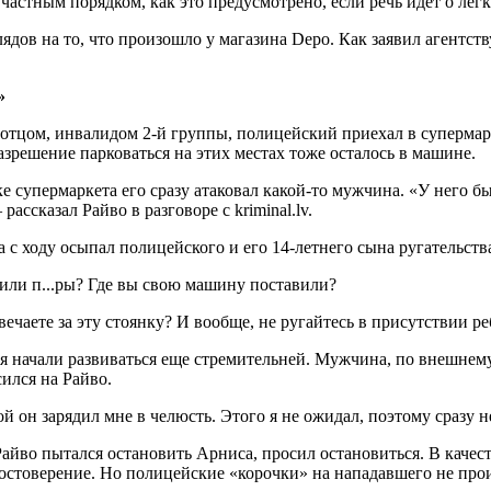
астным порядком, как это предусмотрено, если речь идет о лег
ов на то, что произошло у магазина Depo. Как заявил агентст
»
 отцом, инвалидом 2-й группы, полицейский приехал в супермар
азрешение парковаться на этих местах тоже осталось в машине.
е супермаркета его сразу атаковал какой-то мужчина. «У него бы
рассказал Райво в разговоре с kriminal.lv.
 с ходу осыпал полицейского и его 14-летнего сына ругательств
ли п...ры? Где вы свою машину поставили?
вечаете за эту стоянку? И вообще, не ругайтесь в присутствии р
я начали развиваться еще стремительней. Мужчина, по внешнему
ился на Райво.
й он зарядил мне в челюсть. Этого я не ожидал, поэтому сразу 
Райво пытался остановить Арниса, просил остановиться. В качес
остоверение. Но полицейские «корочки» на нападавшего не про