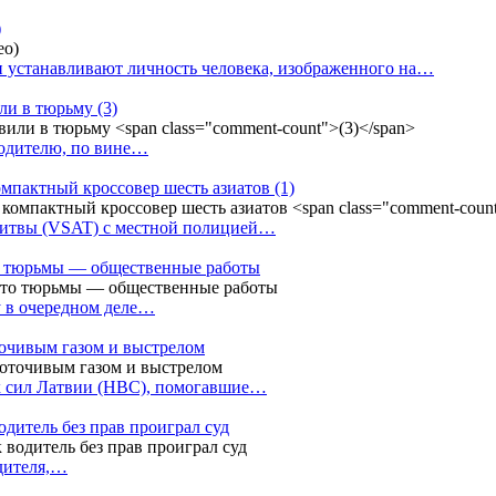
)
 устанавливают личность человека, изображенного на…
или в тюрьму
(3)
водителю, по вине…
омпактный кроссовер шесть азиатов
(1)
Литвы (VSAT) с местной полицией…
сто тюрьмы — общественные работы
у в очередном деле…
точивым газом и выстрелом
х сил Латвии (НВС), помогавшие…
одитель без прав проиграл суд
одителя,…