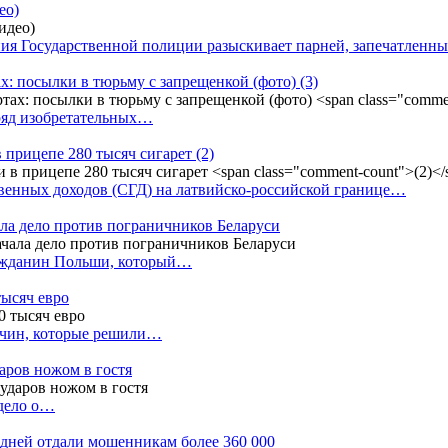
ео)
ния Государственной полиции разыскивает парней, запечатлен
х: посылки в тюрьму с запрещенкой (фото)
(3)
ряд изобретательных…
в прицепе 280 тысяч сигарет
(2)
енных доходов (СГД) на латвийско-российской границе…
ала дело против пограничников Беларуси
ражданин Польши, который…
тысяч евро
жчин, которые решили…
даров ножом в гостя
 дело о…
7 дней отдали мошенникам более 360 000