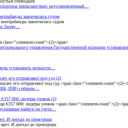
анспортное происшествие: неустановленный…
контрабанды закончилась судом
и в Литву…
регионального управления Государственной полиции устанавл
омочь установить личности…
сяч: его отправляют под суд
(2)
(БВБ, IDB) собрали…
 €357 000: лидеры уловок
(2)
 успешные набеги на счета…
ет. И доехал до прокурора