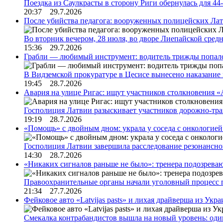
Поездка из Саулкрасты в сторону Риги обернулась для 4
20:37 29.7.2026
После убийства педагога: вооруженных полицейских Лат
Во вторник вечером, 28 июля, во дворе Лиепайской сре
15:36 29.7.2026
Грабли — любимый инструмент: водитель трижды попал
В Видземской прокуратуре в Цесисе вынесено наказани
19:45 28.7.2026
Авария на улице Ригас: ищут участников столкновения «A
Госполиция Латвии разыскивает участников дорожно-тр
19:19 28.7.2026
«Помощь» с двойным дном: украла у соседа с онкологией 
Госполиция Латвии завершила расследование резонансн
14:30 28.7.2026
«Никаких сигналов раньше не было»: тренера подозреваю
Правоохранительные органы начали уголовный процесс 
21:34 27.7.2026
Фейковое авто «Latvijas pasts» и лихая драйверша из Укр
Смекалка контрабандистов вышла на новый уровень: од