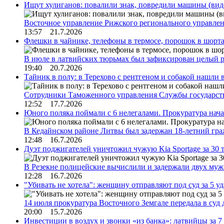
Ищут хулиганов: повалили знак, повредили машины (вид
Восточное управление Рижского регионального управле
13:57 21.7.2026
Флешки в чайнике, телефоны в термосе, порошок в шорта
В июле в латвийских тюрьмах был зафиксирован целый 
19:40 20.7.2026
Тайник в полу: в Терехово с рентгеном и собакой нашли 
Сотрудники Таможенного управления Службы государств
12:52 17.7.2026
Юного поляка поймали с 6 нелегалами. Прокуратура нач
В Кедайнском районе Литвы был задержан 18-летний г
12:48 16.7.2026
Дуэт поджигателей уничтожил чужую Kia Sportage за 30 
В Резекне полицейские вычислили и задержали двух му
12:28 16.7.2026
"Убивать не хотела": женщину отправляют под суд за 5 у
14 июля прокуратура Восточного Земгале передала в суд
20:00 15.7.2026
Инвестиции в воздух и звонки «из банка»: латвийцы за 