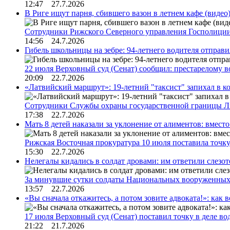
12:47 27.7.2026
В Риге ищут парня, сбившего вазон в летнем кафе (видео
Сотрудники Рижского Северного управления Госполиции
14:56 24.7.2026
Гибель школьницы на зебре: 94-летнего водителя отправ
22 июля Верховный суд (Сенат) сообщил: престарелому 
20:09 22.7.2026
«Латвийский маршрут»: 19-летний "таксист" запихал в к
Сотрудники Службы охраны государственной границы 
17:38 22.7.2026
Мать 8 детей наказали за уклонение от алиментов: вме
Рижская Восточная прокуратура 10 июля поставила точк
15:30 22.7.2026
Нелегалы кидались в солдат дровами: им ответили слезо
За минувшие сутки солдаты Национальных вооруженны
13:57 22.7.2026
«Вы сначала откажитесь, а потом зовите адвоката!»: как в
17 июля Верховный суд (Сенат) поставил точку в деле в
21:22 21.7.2026