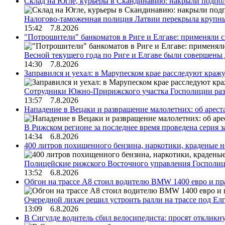
Склад на Югле, курьеры в Скандинавию: накрыли подполь
Налогово-таможенная полиция Латвии перекрыла крупны
15:42 7.8.2026
"Потрошители" банкоматов в Риге и Елгаве: применяли с
Весной текущего года по Риге и Елгаве были совершены
14:30 7.8.2026
Заправился и уехал: в Марупеском крае расследуют краж
Сотрудники Южно-Пририжского участка Госполиции раз
13:57 7.8.2026
Нападение в Вецаки и развращение малолетних: об арест
В Рижском регионе за последнее время проведена серия 
14:34 6.8.2026
400 литров похищенного бензина, наркотики, краденые н
Полицейские рижского Восточного управления Госполиц
13:52 6.8.2026
Обгон на трассе А8 стоил водителю BMW 1400 евро и пра
Очередной лихач решил устроить ралли на трассе под Е
13:09 6.8.2026
В Сигулде водитель сбил велосипедиста: просят откликн