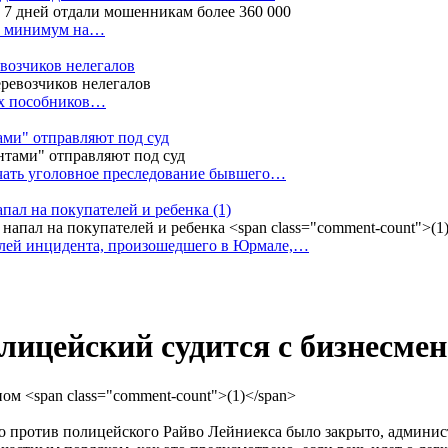
ак минимум на…
евозчиков нелегалов
вух пособников…
тами" отправляют под суд
ачать уголовное преследование бывшего…
апал на покупателей и ребенка
(1)
елей инцидента, произошедшего в Юрмале,…
олицейский судится с бизнесме
ело против полицейского Райво Лейниекса было закрыто, админ