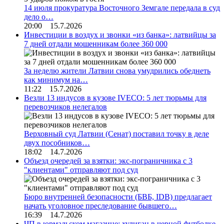
14 июля прокуратура Восточного Земгале передала в суд
дело о…
20:00 15.7.2026
Инвестиции в воздух и звонки «из банка»: латвийцы за
7 дней отдали мошенникам более 360 000
За неделю жители Латвии снова умудрились обеднеть
как минимум на…
11:22 15.7.2026
Везли 13 индусов в кузове IVECO: 5 лет тюрьмы для
перевозчиков нелегалов
Верховный суд Латвии (Сенат) поставил точку в деле
двух пособников…
18:02 14.7.2026
Объезд очередей за взятки: экс-пограничника с 3
"клиентами" отправляют под суд
Бюро внутренней безопасности (БВБ, IDB) предлагает
начать уголовное преследование бывшего…
16:39 14.7.2026
ЧП в юрмальском магазине: хулиган в черной футболке