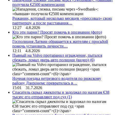
получила €2500 компенсации
Рижанин, который несколько месяцев «прессовал» свою
партнершу, а после расставания…
12:27 4.8.2026
Кто эти парни? Просят помочь в опознании (фото)
Госполиция Латвии обращается к жителям с просьбой
помочь установить личности…
12:11 4.8.2026
Пьяный на Volvo протаранил ограждение, пытался
сбежать, ломал дверь авто полиции (видео)
(6)
Ночная поездка нетрезвого водителя по рижскому
району Дзирциемс превратилась в…
15:01 31.7.2026
Спасатель скрыл джекпоты и задолжал по налогам €38
тысяч: его отправляют под суд
(1)