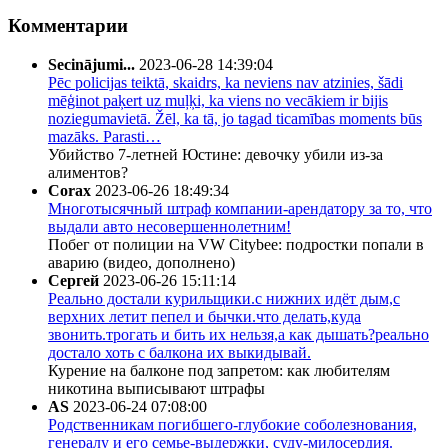
Комментарии
Secinājumi...
2023-06-28 14:39:04
Pēc policijas teiktā, skaidrs, ka neviens nav atzinies, šādi
mēģinot paķert uz muļķi, ka viens no vecākiem ir bijis
noziegumavietā. Žēl, ka tā, jo tagad ticamības moments būs
mazāks. Parasti…
Убийство 7-летней Юстине: девочку убили из-за
алиментов?
Corax
2023-06-26 18:49:34
Многотысячный штраф компании-арендатору за то, что
выдали авто несовершеннолетним!
Побег от полиции на VW Citybee: подростки попали в
аварию (видео, дополнено)
Сергей
2023-06-26 15:11:14
Реально достали курильщики.с нижних идёт дым,с
верхних летит пепел и бычки.что делать,куда
звонить.трогать и бить их нельзя,а как дышать?реально
достало хоть с балкона их выкидывай.
Курение на балконе под запретом: как любителям
никотина выписывают штрафы
AS
2023-06-24 07:08:00
Родственникам погибшего-глубокие соболезнования,
генералу и его семье-выдержки, суду-милосердия.