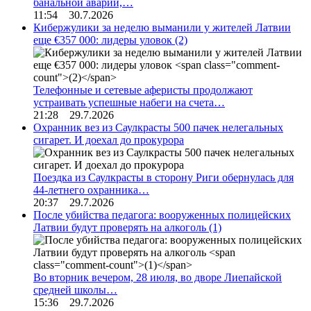
банальной аварии,…
11:54 30.7.2026
Кибержулики за неделю выманили у жителей Латвии
еще €357 000: лидеры уловок
(2)
Телефонные и сетевые аферисты продолжают
устраивать успешные набеги на счета…
21:28 29.7.2026
Охранник вез из Саулкрасты 500 пачек нелегальных
сигарет. И доехал до прокурора
Поездка из Саулкрасты в сторону Риги обернулась для
44-летнего охранника…
20:37 29.7.2026
После убийства педагога: вооруженных полицейских
Латвии будут проверять на алкоголь
(1)
Во вторник вечером, 28 июля, во дворе Лиепайской
средней школы…
15:36 29.7.2026