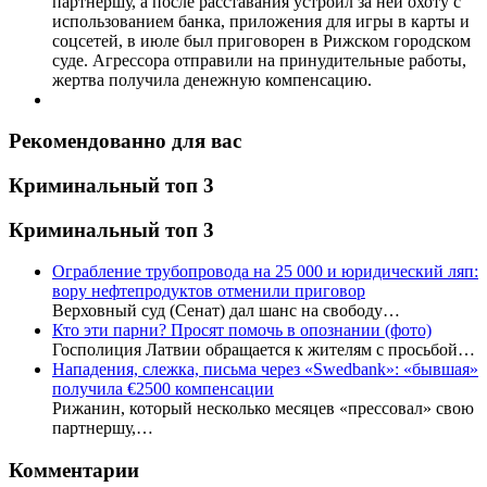
партнершу, а после расставания устроил за ней охоту с
использованием банка, приложения для игры в карты и
соцсетей, в июле был приговорен в Рижском городском
суде. Агрессора отправили на принудительные работы,
жертва получила денежную компенсацию.
Рекомендованно для вас
Криминальный топ 3
Криминальный топ 3
Ограбление трубопровода на 25 000 и юридический ляп:
вору нефтепродуктов отменили приговор
Верховный суд (Сенат) дал шанс на свободу…
Кто эти парни? Просят помочь в опознании (фото)
Госполиция Латвии обращается к жителям с просьбой…
Нападения, слежка, письма через «Swedbank»: «бывшая»
получила €2500 компенсации
Рижанин, который несколько месяцев «прессовал» свою
партнершу,…
Комментарии