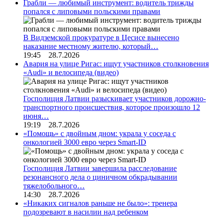
Грабли — любимый инструмент: водитель трижды
попался с липовыми польскими правами
В Видземской прокуратуре в Цесисе вынесено
наказание местному жителю, который…
19:45 28.7.2026
Авария на улице Ригас: ищут участников столкновения
«Audi» и велосипеда (видео)
Госполиция Латвии разыскивает участников дорожно-
транспортного происшествия, которое произошло 12
июня…
19:19 28.7.2026
«Помощь» с двойным дном: украла у соседа с
онкологией 3000 евро через Smart-ID
Госполиция Латвии завершила расследование
резонансного дела о циничном обкрадывании
тяжелобольного…
14:30 28.7.2026
«Никаких сигналов раньше не было»: тренера
подозревают в насилии над ребенком