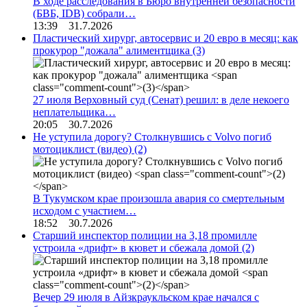
В ходе расследования в Бюро внутренней безопасности
(БВБ, IDB) собрали…
13:39 31.7.2026
Пластический хирург, автосервис и 20 евро в месяц: как
прокурор "дожала" алиментщика
(3)
27 июля Верховный суд (Сенат) решил: в деле некоего
неплательщика…
20:05 30.7.2026
Не уступила дорогу? Столкнувшись с Volvo погиб
мотоциклист (видео)
(2)
В Тукумском крае произошла авария со смертельным
исходом с участием…
18:52 30.7.2026
Старший инспектор полиции на 3,18 промилле
устроила «дрифт» в кювет и сбежала домой
(2)
Вечер 29 июля в Айзкраукльском крае начался с