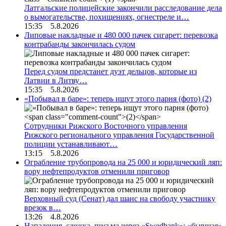
Латгальские полицейские закончили расследование дела
о вымогательстве, похищениях, огнестреле и…
15:35 5.8.2026
Липовые накладные и 480 000 пачек сигарет: перевозка
контрабанды закончилась судом
Перед судом предстанет дуэт дельцов, которые из
Латвии в Литву…
15:35 5.8.2026
«Побывал в баре»: теперь ищут этого парня (фото)
(2)
Сотрудники Рижского Восточного управления
Рижского регионального управления Государственной
полиции устанавливают…
13:15 5.8.2026
Ограбление трубопровода на 25 000 и юридический ляп:
вору нефтепродуктов отменили приговор
Верховный суд (Сенат) дал шанс на свободу участнику
врезок в…
13:26 4.8.2026
Нападения, слежка, письма через «Swedbank»: «бывшая»