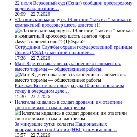
22 июля Верховный суд (Сенат) сообщил: престарелому
водителю, по вине…
20:09 22.7.2026
«Латвийский маршрут»: 19-летний "таксист" запихал в
компактный кроссовер шесть азиатов
(1)
Сотрудники Службы охраны государственной границы
Литвы (VSAT) с местной полицией…
17:38 22.7.2026
Мать 8 детей наказали за уклонение от алиментов:
вместо тюрьмы — общественные работы
Рижская Восточная прокуратура 10 июля поставила
точку в очередном деле…
15:30 22.7.2026
Нелегалы кидались в солдат дровами: им ответили
слезоточивым газом и выстрелом
За минувшие сутки солдаты Национальных
вооруженных сил Латвии (НВС), помогавшие…
13:57 22.7.2026