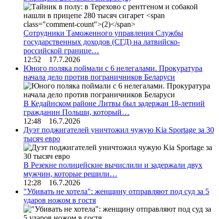
Сотрудники Таможенного управления Службы
государственных доходов (СГД) на латвийско-
российской границе…
12:52 17.7.2026
Юного поляка поймали с 6 нелегалами. Прокуратура
начала дело против пограничников Беларуси
В Кедайнском районе Литвы был задержан 18-летний
гражданин Польши, который…
12:48 16.7.2026
Дуэт поджигателей уничтожил чужую Kia Sportage за 30
тысяч евро
В Резекне полицейские вычислили и задержали двух
мужчин, которые решили…
12:28 16.7.2026
"Убивать не хотела": женщину отправляют под суд за 5
ударов ножом в гостя