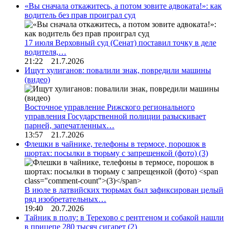
«Вы сначала откажитесь, а потом зовите адвоката!»: как
водитель без прав проиграл суд
17 июля Верховный суд (Сенат) поставил точку в деле
водителя,…
21:22 21.7.2026
Ищут хулиганов: повалили знак, повредили машины
(видео)
Восточное управление Рижского регионального
управления Государственной полиции разыскивает
парней, запечатленных…
13:57 21.7.2026
Флешки в чайнике, телефоны в термосе, порошок в
шортах: посылки в тюрьму с запрещенкой (фото)
(3)
В июле в латвийских тюрьмах был зафиксирован целый
ряд изобретательных…
19:40 20.7.2026
Тайник в полу: в Терехово с рентгеном и собакой нашли
в прицепе 280 тысяч сигарет
(2)