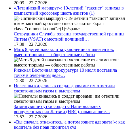
20:09 22.7.2026
«Латвийский маршрут»: 19-летний "таксист" запихал в
компактный кроссовер шесть азиатов
(1)
Сотрудники Службы охраны государственной границы
Литвы (VSAT) с местной полицией…
17:38 22.7.2026
Мать 8 детей наказали за уклонение от алиментов:
вместо тюрьмы — общественные работы
Рижская Восточная прокуратура 10 июля поставила
точку в очередном деле…
15:30 22.7.2026
Нелегалы кидались в солдат дровами: им ответили
слезоточивым газом и выстрелом
За минувшие сутки солдаты Национальных
вооруженных сил Латвии (НВС), помогавшие…
13:57 22.7.2026
«Вы сначала откажитесь, а потом зовите адвоката!»: как
водитель без прав проиграл суд