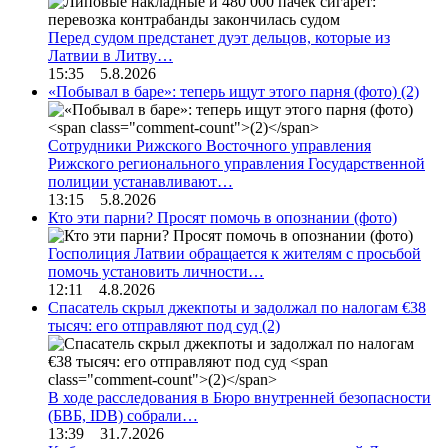
Перед судом предстанет дуэт дельцов, которые из
Латвии в Литву…
15:35 5.8.2026
«Побывал в баре»: теперь ищут этого парня (фото)
(2)
Сотрудники Рижского Восточного управления
Рижского регионального управления Государственной
полиции устанавливают…
13:15 5.8.2026
Кто эти парни? Просят помочь в опознании (фото)
Госполиция Латвии обращается к жителям с просьбой
помочь установить личности…
12:11 4.8.2026
Спасатель скрыл джекпоты и задолжал по налогам €38
тысяч: его отправляют под суд
(2)
В ходе расследования в Бюро внутренней безопасности
(БВБ, IDB) собрали…
13:39 31.7.2026