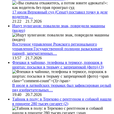
17 июля Верховный суд (Сенат) поставил точку в деле
водителя,…
21:22 21.7.2026
Ищут хулиганов: повалили знак, повредили машины
(видео)
Восточное управление Рижского регионального
управления Государственной полиции разыскивает
парней, запечатленных…
13:57 21.7.2026
Флешки в чайнике, телефоны в термосе, порошок в
шортах: посылки в тюрьму с запрещенкой (фото)
(3)
В июле в латвийских тюрьмах был зафиксирован целый
ряд изобретательных…
19:40 20.7.2026
Тайник в полу: в Терехово с рентгеном и собакой нашли
в прицепе 280 тысяч сигарет
(2)