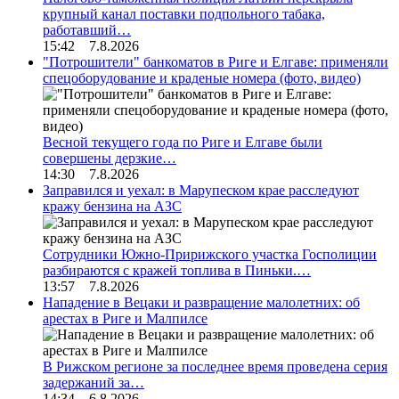
крупный канал поставки подпольного табака,
работавший…
15:42 7.8.2026
"Потрошители" банкоматов в Риге и Елгаве: применяли
спецоборудование и краденые номера (фото, видео)
Весной текущего года по Риге и Елгаве были
совершены дерзкие…
14:30 7.8.2026
Заправился и уехал: в Марупеском крае расследуют
кражу бензина на АЗС
Сотрудники Южно-Пририжского участка Госполиции
разбираются с кражей топлива в Пиньки.…
13:57 7.8.2026
Нападение в Вецаки и развращение малолетних: об
арестах в Риге и Малпилсе
В Рижском регионе за последнее время проведена серия
задержаний за…
14:34 6.8.2026