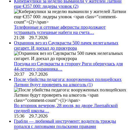
Кибержулики за неделю выманили у жителей Латвии
еще €357 000: лидеры уловок
(2)
Телефонные и сетевые аферисты продолжают
устраивать успешные набеги на счета…
21:28 29.7.2026
Охранник вез из Саулкрасты 500 пачек нелегальных
сигарет. И доехал до прокурора
Поездка из Саулкрасты в сторону Риги обернулась для
44-летнего охранника…
20:37 29.7.2026
После убийства педагога: вооруженных полицейских
Латвии будут проверять на алкоголь
(1)
Во вторник вечером, 28 июля, во дворе Лиепайской
средней школы…
15:36 29.7.2026
Грабли — любимый инструмент: водитель трижды
попался с липовыми польскими правами