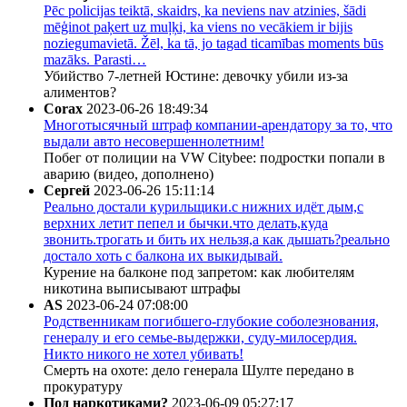
Pēc policijas teiktā, skaidrs, ka neviens nav atzinies, šādi
mēģinot paķert uz muļķi, ka viens no vecākiem ir bijis
noziegumavietā. Žēl, ka tā, jo tagad ticamības moments būs
mazāks. Parasti…
Убийство 7-летней Юстине: девочку убили из-за
алиментов?
Corax
2023-06-26 18:49:34
Многотысячный штраф компании-арендатору за то, что
выдали авто несовершеннолетним!
Побег от полиции на VW Citybee: подростки попали в
аварию (видео, дополнено)
Сергей
2023-06-26 15:11:14
Реально достали курильщики.с нижних идёт дым,с
верхних летит пепел и бычки.что делать,куда
звонить.трогать и бить их нельзя,а как дышать?реально
достало хоть с балкона их выкидывай.
Курение на балконе под запретом: как любителям
никотина выписывают штрафы
AS
2023-06-24 07:08:00
Родственникам погибшего-глубокие соболезнования,
генералу и его семье-выдержки, суду-милосердия.
Никто никого не хотел убивать!
Смерть на охоте: дело генерала Шулте передано в
прокуратуру
Под наркотиками?
2023-06-09 05:27:17