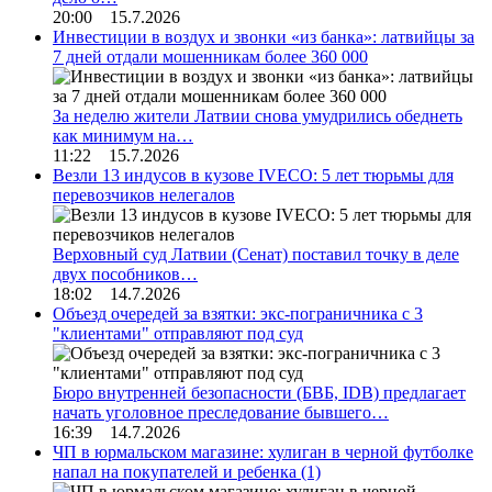
20:00 15.7.2026
Инвестиции в воздух и звонки «из банка»: латвийцы за
7 дней отдали мошенникам более 360 000
За неделю жители Латвии снова умудрились обеднеть
как минимум на…
11:22 15.7.2026
Везли 13 индусов в кузове IVECO: 5 лет тюрьмы для
перевозчиков нелегалов
Верховный суд Латвии (Сенат) поставил точку в деле
двух пособников…
18:02 14.7.2026
Объезд очередей за взятки: экс-пограничника с 3
"клиентами" отправляют под суд
Бюро внутренней безопасности (БВБ, IDB) предлагает
начать уголовное преследование бывшего…
16:39 14.7.2026
ЧП в юрмальском магазине: хулиган в черной футболке
напал на покупателей и ребенка
(1)