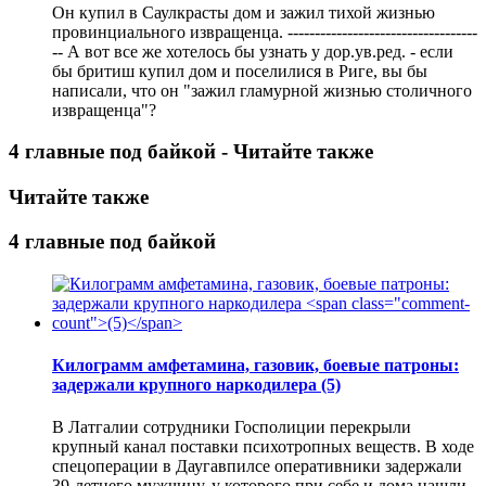
Он купил в Саулкрасты дом и зажил тихой жизнью
провинциального извращенца. -----------------------------------
-- А вот все же хотелось бы узнать у дор.ув.ред. - если
бы бритиш купил дом и поселилися в Риге, вы бы
написали, что он "зажил гламурной жизнью столичного
извращенца"?
4 главные под байкой - Читайте также
Читайте также
4 главные под байкой
Килограмм амфетамина, газовик, боевые патроны:
задержали крупного наркодилера
(5)
В Латгалии сотрудники Госполиции перекрыли
крупный канал поставки психотропных веществ. В ходе
спецоперации в Даугавпилсе оперативники задержали
39-летнего мужчину, у которого при себе и дома нашли