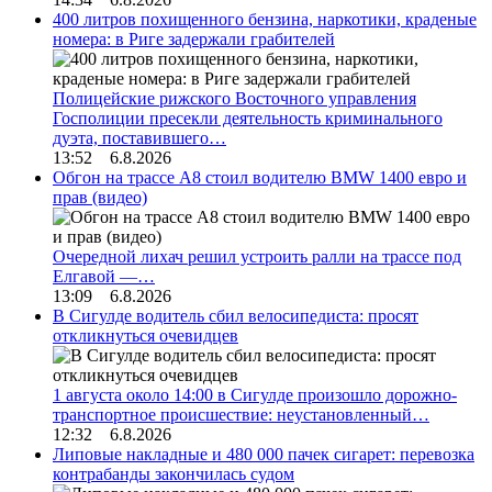
400 литров похищенного бензина, наркотики, краденые
номера: в Риге задержали грабителей
Полицейские рижского Восточного управления
Госполиции пресекли деятельность криминального
дуэта, поставившего…
13:52 6.8.2026
Обгон на трассе А8 стоил водителю BMW 1400 евро и
прав (видео)
Очередной лихач решил устроить ралли на трассе под
Елгавой —…
13:09 6.8.2026
В Сигулде водитель сбил велосипедиста: просят
откликнуться очевидцев
1 августа около 14:00 в Сигулде произошло дорожно-
транспортное происшествие: неустановленный…
12:32 6.8.2026
Липовые накладные и 480 000 пачек сигарет: перевозка
контрабанды закончилась судом