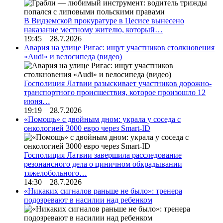
В Видземской прокуратуре в Цесисе вынесено
наказание местному жителю, который…
19:45 28.7.2026
Авария на улице Ригас: ищут участников столкновения
«Audi» и велосипеда (видео)
Госполиция Латвии разыскивает участников дорожно-
транспортного происшествия, которое произошло 12
июня…
19:19 28.7.2026
«Помощь» с двойным дном: украла у соседа с
онкологией 3000 евро через Smart-ID
Госполиция Латвии завершила расследование
резонансного дела о циничном обкрадывании
тяжелобольного…
14:30 28.7.2026
«Никаких сигналов раньше не было»: тренера
подозревают в насилии над ребенком