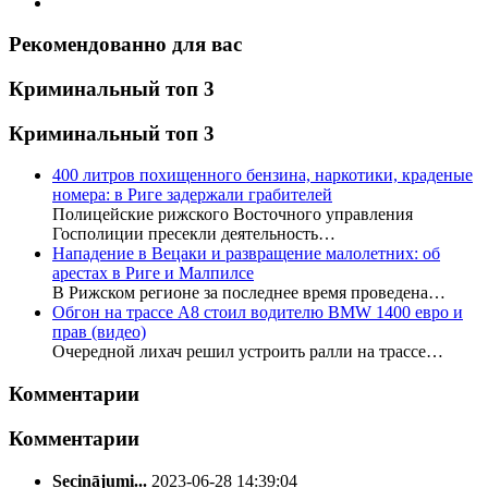
Рекомендованно для вас
Криминальный топ 3
Криминальный топ 3
400 литров похищенного бензина, наркотики, краденые
номера: в Риге задержали грабителей
Полицейские рижского Восточного управления
Госполиции пресекли деятельность…
Нападение в Вецаки и развращение малолетних: об
арестах в Риге и Малпилсе
В Рижском регионе за последнее время проведена…
Обгон на трассе А8 стоил водителю BMW 1400 евро и
прав (видео)
Очередной лихач решил устроить ралли на трассе…
Комментарии
Комментарии
Secinājumi...
2023-06-28 14:39:04