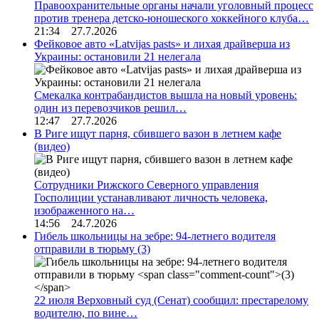
Правоохранительные органы начали уголовный процесс
против тренера детско-юношеского хоккейного клуба…
21:34 27.7.2026
Фейковое авто «Latvijas pasts» и лихая драйверша из
Украины: остановили 21 нелегала
Смекалка контрабандистов вышла на новый уровень:
один из перевозчиков решил…
12:47 27.7.2026
В Риге ищут парня, сбившего вазон в летнем кафе
(видео)
Сотрудники Рижского Северного управления
Госполиции устанавливают личность человека,
изображенного на…
14:56 24.7.2026
Гибель школьницы на зебре: 94-летнего водителя
отправили в тюрьму
(3)
22 июля Верховный суд (Сенат) сообщил: престарелому
водителю, по вине…