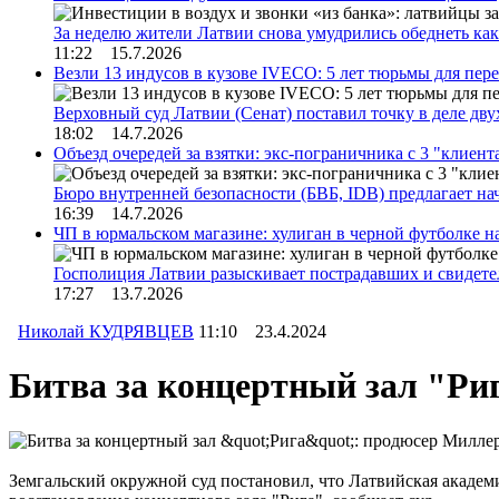
За неделю жители Латвии снова умудрились обеднеть к
11:22 15.7.2026
Везли 13 индусов в кузове IVECO: 5 лет тюрьмы для пер
Верховный суд Латвии (Сенат) поставил точку в деле д
18:02 14.7.2026
Объезд очередей за взятки: экс-пограничника с 3 "клиен
Бюро внутренней безопасности (БВБ, IDB) предлагает н
16:39 14.7.2026
ЧП в юрмальском магазине: хулиган в черной футболке н
Госполиция Латвии разыскивает пострадавших и свидет
17:27 13.7.2026
Николай КУДРЯВЦЕВ
11:10 23.4.2024
Битва за концертный зал "Риг
Земгальский окружной суд постановил, что Латвийская академ