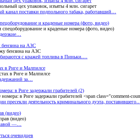
ный цех упаковок, изъяты 4 млн. сигарет
й канал поставки подпольного табака, работавший…
пецоборудование и краденые номера (фото, видео)
 дерзкие…
у бензина на АЗС
бираются с кражей топлива в Пиньки.…
ах в Риге и Малпилсе
задержаний за…
омера: в Риге задержали грабителей
(2)
ии пресекли деятельность криминального дуэта, поставившего
в (видео)
лгавой —…
уться очевидцев