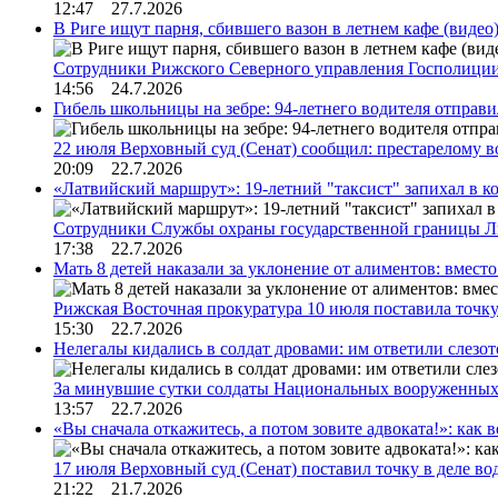
12:47 27.7.2026
В Риге ищут парня, сбившего вазон в летнем кафе (видео
Сотрудники Рижского Северного управления Госполиции
14:56 24.7.2026
Гибель школьницы на зебре: 94-летнего водителя отправ
22 июля Верховный суд (Сенат) сообщил: престарелому 
20:09 22.7.2026
«Латвийский маршрут»: 19-летний "таксист" запихал в к
Сотрудники Службы охраны государственной границы 
17:38 22.7.2026
Мать 8 детей наказали за уклонение от алиментов: вме
Рижская Восточная прокуратура 10 июля поставила точк
15:30 22.7.2026
Нелегалы кидались в солдат дровами: им ответили слезо
За минувшие сутки солдаты Национальных вооруженны
13:57 22.7.2026
«Вы сначала откажитесь, а потом зовите адвоката!»: как в
17 июля Верховный суд (Сенат) поставил точку в деле в
21:22 21.7.2026