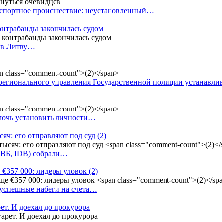
анспортное происшествие: неустановленный…
контрабанды закончилась судом
и в Литву…
регионального управления Государственной полиции устанавл
омочь установить личности…
сяч: его отправляют под суд
(2)
(БВБ, IDB) собрали…
 €357 000: лидеры уловок
(2)
 успешные набеги на счета…
ет. И доехал до прокурора