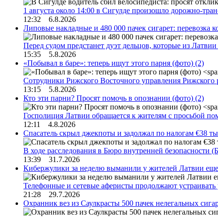
1 августа около 14:00 в Сигулде произошло дорожно-тр
12:32 6.8.2026
Липовые накладные и 480 000 пачек сигарет: перевозка 
Перед судом предстанет дуэт дельцов, которые из Латви
15:35 5.8.2026
«Побывал в баре»: теперь ищут этого парня (фото)
(2)
Сотрудники Рижского Восточного управления Рижского 
13:15 5.8.2026
Кто эти парни? Просят помочь в опознании (фото)
(2)
Госполиция Латвии обращается к жителям с просьбой п
12:11 4.8.2026
Спасатель скрыл джекпоты и задолжал по налогам €38 ты
В ходе расследования в Бюро внутренней безопасности 
13:39 31.7.2026
Кибержулики за неделю выманили у жителей Латвии еще
Телефонные и сетевые аферисты продолжают устраивать
21:28 29.7.2026
Охранник вез из Саулкрасты 500 пачек нелегальных сигар