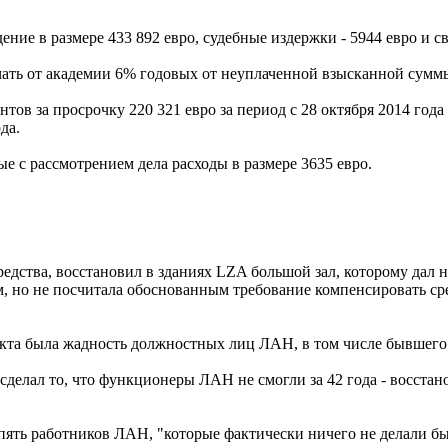
ие в размере 433 892 евро, судебные издержки - 5944 евро и св
чать от академии 6% годовых от неуплаченной взысканной сумм
ов за просрочку 220 321 евро за период с 28 октября 2014 года
да.
ые с рассмотрением дела расходы в размере 3635 евро.
средства, восстановил в зданиях LZA большой зал, которому дал
, но не посчитала обоснованным требование компенсировать ср
та была жадность должностных лиц ЛАН, в том числе бывшего 
в сделал то, что функционеры ЛАН не смогли за 42 года - восста
ять работников ЛАН, "которые фактически ничего не делали бы,