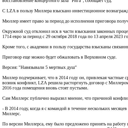
восстановление концертного зала "Рига", сообщает суд.
С LZA в пользу Миллера взыскано инвестиционное вознагражден
Мюллер имеет право за период до исполнения приговора полу
Окружной суд отклонил иск в части взыскания законных процент
1714 евро за период с 29 октября 2018 года по 13 апреля 2023 го
Кроме того, с академии в пользу государства взысканы связанн
Приговор еще можно будет обжаловать в Верховном суде.
Версия: "Навязывали 5 мертвых душ"
Миллер подчеркивает, что в 2014 году он, привлекая частные 
возник конфликт, LZA решила расторгнуть договор с Миллером
2016 года помещения вновь стоят пустыми.
Сам Миллерс публично выразил мнение, что причиной конфлик
- В 2014 году, когда я с командой в течение нескольких месяце
Миллерс.
По версии Миллерса, ему было предложено принять на работу п