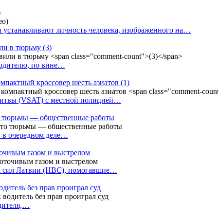
)
 устанавливают личность человека, изображенного на…
или в тюрьму
(3)
водителю, по вине…
омпактный кроссовер шесть азиатов
(1)
Литвы (VSAT) с местной полицией…
сто тюрьмы — общественные работы
у в очередном деле…
точивым газом и выстрелом
х сил Латвии (НВС), помогавшие…
одитель без прав проиграл суд
одителя,…