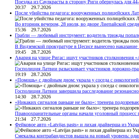
Поездка из Саулкрасты в сторону Риги обернулась для 4
20:37 29.7.2026
После убийства педагога: вооруженных полицейских Лат
Во вторник вечером, 28 июля, во дворе Лиепайской сре
15:36 29.7.2026
Грабли — любимый инструмент: водитель трижды попал
В Видземской прокуратуре в Цесисе вынесено наказани
19:45 28.7.2026
Авария на улице Ригас: ищут участников столкновения «A
Госполиция Латвии разыскивает участников дорожно-тр
19:19 28.7.2026
«Помощь» с двойным дном: украла у соседа с онкологией 
Госполиция Латвии завершила расследование резонансн
14:30 28.7.2026
«Никаких сигналов раньше не было»: тренера подозреваю
Правоохранительные органы начали уголовный процесс 
21:34 27.7.2026
Фейковое авто «Latvijas pasts» и лихая драйверша из Укр
Смекалка контрабандистов вышла на новый уровень: од