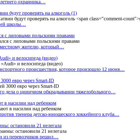
4-летнего охранника…
вии будут проверять на алкоголь
(1)
дней школы…
ся с липовыми польскими правами
е местному жителю, который…
udi» и велосипеда (видео)
анспортного происшествия, которое произошло 12 июня…
3000 евро через Smart-ID
ого дела о циничном обкрадывании тяжелобольного…
т в насилии над ребенком
против тренера детско-юношеского хоккейного клуба…
аины: остановили 21 нелегала
ин из перевозчиков решил…