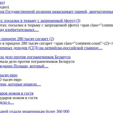
ео)
ния Государственной полиции разыскивает парней, запечатлен
х: посылки в тюрьму с запрещенкой (фото)
(3)
ряд изобретательных…
в прицепе 280 тысяч сигарет
(2)
енных доходов (СГД) на латвийско-российской границе…
ала дело против пограничников Беларуси
ражданин Польши, который…
тысяч евро
жчин, которые решили…
даров ножом в гостя
 дело о…
7 дней отдали мошенникам более 360 000