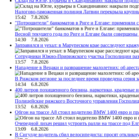
Склад на Югле, курьеры в Скандинавию: накрыли подполь
Налогово-таможенная полиция Латвии перекрыла крупны
15:42 7.8.2026
"Потрошители" банкоматов в Риге и Елгаве: применяли с
Весной текущего года по Риге и Елгаве были совершены
14:30 7.8.2026
Заправился и уехал: в Марупеском крае расследуют краж
Сотрудники Южно-Пририжского участка Госполиции раз
13:57 7.8.2026
Нападение в Вецаки и развращение малолетних: об арест
В Рижском регионе за последнее время проведена серия 
14:34 6.8.2026
400 литров похищенного бензина, наркотики, краденые н
Полицейские рижского Восточного управления Госполиц
13:52 6.8.2026
Обгон на трассе А8 стоил водителю BMW 1400 евро и пра
Очередной лихач решил устроить ралли на трассе под Е
13:09 6.8.2026
В Сигулде водитель сбил велосипедиста: просят откликн