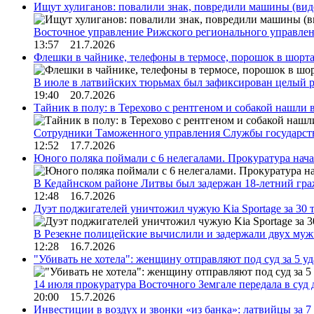
Ищут хулиганов: повалили знак, повредили машины (вид
Восточное управление Рижского регионального управле
13:57 21.7.2026
Флешки в чайнике, телефоны в термосе, порошок в шорта
В июле в латвийских тюрьмах был зафиксирован целый 
19:40 20.7.2026
Тайник в полу: в Терехово с рентгеном и собакой нашли 
Сотрудники Таможенного управления Службы государств
12:52 17.7.2026
Юного поляка поймали с 6 нелегалами. Прокуратура нач
В Кедайнском районе Литвы был задержан 18-летний г
12:48 16.7.2026
Дуэт поджигателей уничтожил чужую Kia Sportage за 30 
В Резекне полицейские вычислили и задержали двух му
12:28 16.7.2026
"Убивать не хотела": женщину отправляют под суд за 5 у
14 июля прокуратура Восточного Земгале передала в суд
20:00 15.7.2026
Инвестиции в воздух и звонки «из банка»: латвийцы за 