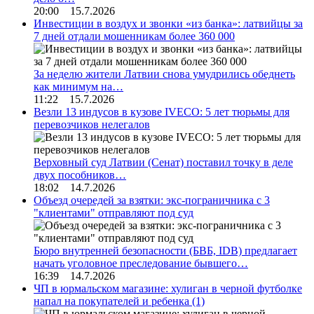
20:00 15.7.2026
Инвестиции в воздух и звонки «из банка»: латвийцы за
7 дней отдали мошенникам более 360 000
За неделю жители Латвии снова умудрились обеднеть
как минимум на…
11:22 15.7.2026
Везли 13 индусов в кузове IVECO: 5 лет тюрьмы для
перевозчиков нелегалов
Верховный суд Латвии (Сенат) поставил точку в деле
двух пособников…
18:02 14.7.2026
Объезд очередей за взятки: экс-пограничника с 3
"клиентами" отправляют под суд
Бюро внутренней безопасности (БВБ, IDB) предлагает
начать уголовное преследование бывшего…
16:39 14.7.2026
ЧП в юрмальском магазине: хулиган в черной футболке
напал на покупателей и ребенка
(1)