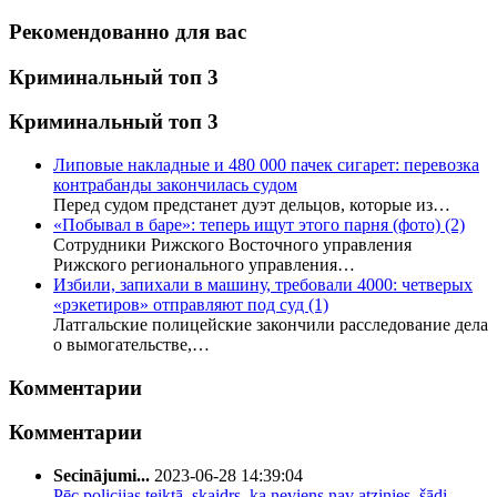
Рекомендованно для вас
Криминальный топ 3
Криминальный топ 3
Липовые накладные и 480 000 пачек сигарет: перевозка
контрабанды закончилась судом
Перед судом предстанет дуэт дельцов, которые из…
«Побывал в баре»: теперь ищут этого парня (фото)
(2)
Сотрудники Рижского Восточного управления
Рижского регионального управления…
Избили, запихали в машину, требовали 4000: четверых
«рэкетиров» отправляют под суд
(1)
Латгальские полицейские закончили расследование дела
о вымогательстве,…
Комментарии
Комментарии
Secinājumi...
2023-06-28 14:39:04
Pēc policijas teiktā, skaidrs, ka neviens nav atzinies, šādi