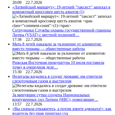
20:09 22.7.2026
«Латвийский маршрут»: 19-летний "таксист" запихал в
компактный кроссовер шесть азиатов
(1)
Сотрудники Службы охраны государственной границы
Литвы (VSAT) с местной полицией…
17:38 22.7.2026
Мать 8 детей наказали за уклонение от алиментов:
вместо тюрьмы — общественные работы
Рижская Восточная прокуратура 10 июля поставила
точку в очередном деле…
15:30 22.7.2026
Нелегалы кидались в солдат дровами: им ответили
слезоточивым газом и выстрелом
За минувшие сутки солдаты Национальных
вооруженных сил Латвии (НВС), помогавшие…
13:57 22.7.2026
«Вы сначала откажитесь, а потом зовите адвоката!»: как
водитель без прав проиграл суд