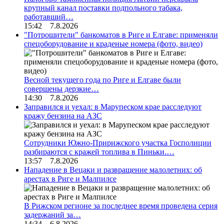
крупный канал поставки подпольного табака,
работавший…
15:42 7.8.2026
"Потрошители" банкоматов в Риге и Елгаве: применяли
спецоборудование и краденые номера (фото, видео)
Весной текущего года по Риге и Елгаве были
совершены дерзкие…
14:30 7.8.2026
Заправился и уехал: в Марупеском крае расследуют
кражу бензина на АЗС
Сотрудники Южно-Пририжского участка Госполиции
разбираются с кражей топлива в Пиньки.…
13:57 7.8.2026
Нападение в Вецаки и развращение малолетних: об
арестах в Риге и Малпилсе
В Рижском регионе за последнее время проведена серия
задержаний за…
14:34 6.8.2026