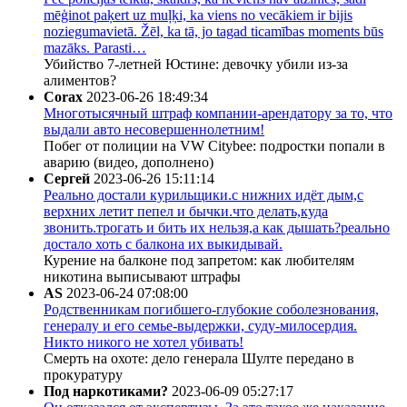
mēģinot paķert uz muļķi, ka viens no vecākiem ir bijis
noziegumavietā. Žēl, ka tā, jo tagad ticamības moments būs
mazāks. Parasti…
Убийство 7-летней Юстине: девочку убили из-за
алиментов?
Corax
2023-06-26 18:49:34
Многотысячный штраф компании-арендатору за то, что
выдали авто несовершеннолетним!
Побег от полиции на VW Citybee: подростки попали в
аварию (видео, дополнено)
Сергей
2023-06-26 15:11:14
Реально достали курильщики.с нижних идёт дым,с
верхних летит пепел и бычки.что делать,куда
звонить.трогать и бить их нельзя,а как дышать?реально
достало хоть с балкона их выкидывай.
Курение на балконе под запретом: как любителям
никотина выписывают штрафы
AS
2023-06-24 07:08:00
Родственникам погибшего-глубокие соболезнования,
генералу и его семье-выдержки, суду-милосердия.
Никто никого не хотел убивать!
Смерть на охоте: дело генерала Шулте передано в
прокуратуру
Под наркотиками?
2023-06-09 05:27:17