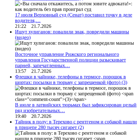
17 июля Верховный суд (Сенат) поставил точку в деле
водителя,…
21:22 21.7.2026
Ищут хулиганов: повалили знак, повредили машины
(видео)
Восточное управление Рижского регионального
управления Государственной полиции разыскивает
парней, запечатленных…
13:57 21.7.2026
Флешки в чайнике, телефоны в термосе, порошок в
шортах: посылки в тюрьму с запрещенкой (фото)
(3)
В июле в латвийских тюрьмах был зафиксирован целый
ряд изобретательных…
19:40 20.7.2026
Тайник в полу: в Терехово с рентгеном и собакой нашли
в прицепе 280 тысяч сигарет
(2)