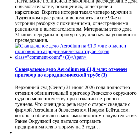
Латгальские полицейские закончили расследование дела
о вымогательстве, похищениях, огнестреле и
наркотиках. Вкратце история такая: четверо мужчин в
Лудзенском крае решили вспомнить лихие 90-е и
устроили разборку с похищениями, огнестрельными
ранениями и вымогательством. Материалы этого дела
31 июля переданы в прокуратуру для начала уголовного
преследования.
Скандальное дело Aerodium на €1,9 млн: отменен
приговор по аэродинамической трубе
(3)
Верховный суд (Сенат) 31 июля 2026 года полностью
отменил обвинительный приговор Рижского окружного
суда по мошенничеству при создании ветрового
туннеля. Что очевидно: речь идет о старом скандале с
фирмой Aerodium и бизнесменом Иваром Бейтансом,
которого обвиняли в многомиллионном надувательстве.
Ранее Окружной суд пытался отправить
предпринимателя в тюрьму на 3 года…