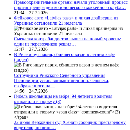
Правоохранительные органы начали уголовный процесс
против тренера детско-юношеского хоккейного клуба…
21:34 27.7.2026
Фейковое авто «Latvijas pasts» и лихая драйверша из
Украины: остановили 21 нелегала
Смекалка контрабандистов вышла на новый уровень:
один из перевозчиков решил…
12:47 27.7.2026
В Риге ищут парня, сбившего вазон в летнем кафе
(видео)
Сотрудники Рижского Северного управления
Госполиции устанавливают личность человека,
изображенного на…
14:56 24.7.2026
Гибель школьницы на зебре: 94-летнего водителя
отправили в тюрьму
(3)
22 июля Верховный суд (Сенат) сообщил: престарелому
водителю, по вине…