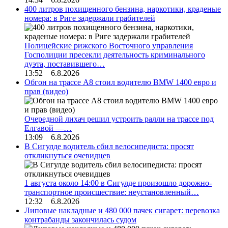
400 литров похищенного бензина, наркотики, краденые
номера: в Риге задержали грабителей
Полицейские рижского Восточного управления
Госполиции пресекли деятельность криминального
дуэта, поставившего…
13:52 6.8.2026
Обгон на трассе А8 стоил водителю BMW 1400 евро и
прав (видео)
Очередной лихач решил устроить ралли на трассе под
Елгавой —…
13:09 6.8.2026
В Сигулде водитель сбил велосипедиста: просят
откликнуться очевидцев
1 августа около 14:00 в Сигулде произошло дорожно-
транспортное происшествие: неустановленный…
12:32 6.8.2026
Липовые накладные и 480 000 пачек сигарет: перевозка
контрабанды закончилась судом