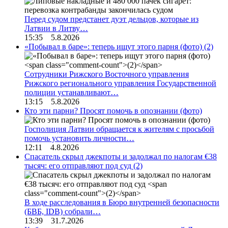
Перед судом предстанет дуэт дельцов, которые из
Латвии в Литву…
15:35 5.8.2026
«Побывал в баре»: теперь ищут этого парня (фото)
(2)
Сотрудники Рижского Восточного управления
Рижского регионального управления Государственной
полиции устанавливают…
13:15 5.8.2026
Кто эти парни? Просят помочь в опознании (фото)
Госполиция Латвии обращается к жителям с просьбой
помочь установить личности…
12:11 4.8.2026
Спасатель скрыл джекпоты и задолжал по налогам €38
тысяч: его отправляют под суд
(2)
В ходе расследования в Бюро внутренней безопасности
(БВБ, IDB) собрали…
13:39 31.7.2026