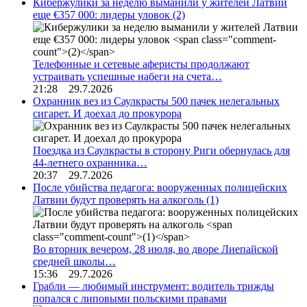
Кибержулики за неделю выманили у жителей Латвии
еще €357 000: лидеры уловок
(2)
Телефонные и сетевые аферисты продолжают
устраивать успешные набеги на счета…
21:28 29.7.2026
Охранник вез из Саулкрасты 500 пачек нелегальных
сигарет. И доехал до прокурора
Поездка из Саулкрасты в сторону Риги обернулась для
44-летнего охранника…
20:37 29.7.2026
После убийства педагога: вооруженных полицейских
Латвии будут проверять на алкоголь
(1)
Во вторник вечером, 28 июля, во дворе Лиепайской
средней школы…
15:36 29.7.2026
Грабли — любимый инструмент: водитель трижды
попался с липовыми польскими правами