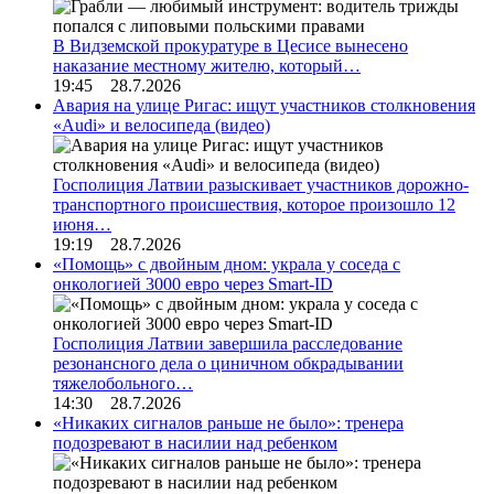
В Видземской прокуратуре в Цесисе вынесено
наказание местному жителю, который…
19:45 28.7.2026
Авария на улице Ригас: ищут участников столкновения
«Audi» и велосипеда (видео)
Госполиция Латвии разыскивает участников дорожно-
транспортного происшествия, которое произошло 12
июня…
19:19 28.7.2026
«Помощь» с двойным дном: украла у соседа с
онкологией 3000 евро через Smart-ID
Госполиция Латвии завершила расследование
резонансного дела о циничном обкрадывании
тяжелобольного…
14:30 28.7.2026
«Никаких сигналов раньше не было»: тренера
подозревают в насилии над ребенком