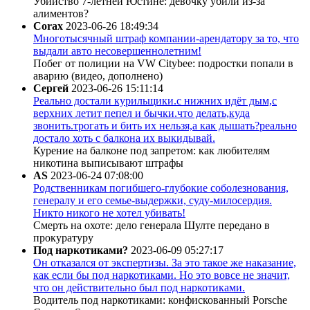
Убийство 7-летней Юстине: девочку убили из-за
алиментов?
Corax
2023-06-26 18:49:34
Многотысячный штраф компании-арендатору за то, что
выдали авто несовершеннолетним!
Побег от полиции на VW Citybee: подростки попали в
аварию (видео, дополнено)
Сергей
2023-06-26 15:11:14
Реально достали курильщики.с нижних идёт дым,с
верхних летит пепел и бычки.что делать,куда
звонить.трогать и бить их нельзя,а как дышать?реально
достало хоть с балкона их выкидывай.
Курение на балконе под запретом: как любителям
никотина выписывают штрафы
AS
2023-06-24 07:08:00
Родственникам погибшего-глубокие соболезнования,
генералу и его семье-выдержки, суду-милосердия.
Никто никого не хотел убивать!
Смерть на охоте: дело генерала Шулте передано в
прокуратуру
Под наркотиками?
2023-06-09 05:27:17
Он отказался от экспертизы. За это такое же наказание,
как если бы под наркотиками. Но это вовсе не значит,
что он действительно был под наркотиками.
Водитель под наркотиками: конфискованный Porsche