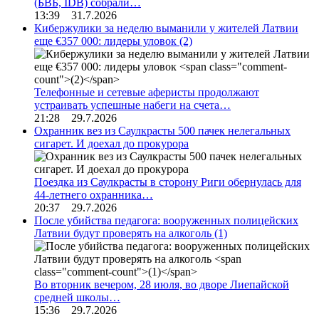
(БВБ, IDB) собрали…
13:39 31.7.2026
Кибержулики за неделю выманили у жителей Латвии
еще €357 000: лидеры уловок
(2)
Телефонные и сетевые аферисты продолжают
устраивать успешные набеги на счета…
21:28 29.7.2026
Охранник вез из Саулкрасты 500 пачек нелегальных
сигарет. И доехал до прокурора
Поездка из Саулкрасты в сторону Риги обернулась для
44-летнего охранника…
20:37 29.7.2026
После убийства педагога: вооруженных полицейских
Латвии будут проверять на алкоголь
(1)
Во вторник вечером, 28 июля, во дворе Лиепайской
средней школы…
15:36 29.7.2026