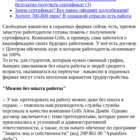
бесплатно получить сертификат
(3)
Зачем сертификат? Все равно оформят подсобником!
Хотите 700-800 евро? В охранной отрасли есть работа
Свободные вакансии в охранных фирмах сейчас есть, причем
зачастую работодатели готовы помочь с получением
сертификата. Компания Grifs, к примеру, сама заботится о
квалификации своих будущих работников. У неё есть договор
с Центром обучения, курс в котором работодатель оплачивает
на 100%.
То есть: для студентов, которым нужен сменный график,
бывших школьников без опыта работы и людей среднего
возраста, оказавшихся на перепутье - вакансии в охранных
фирмах могут стать неплохим вариантом трудоустройства.
"Можно без опыта работы"
-- У нас претендовать на работу можно даже без опыта в
охране, -- пояснила нам руководитель службы службы
персонала и качества компании Grifs Айна Дамбе. Однако
договор заключается с теми претендентами, которые ранее не
привлекались к уголовной и административной
ответственности, а также, если начато обучение по программе
"Защита лиц и собственности" (код 20P 861 00 "Apsardzes
darbs").