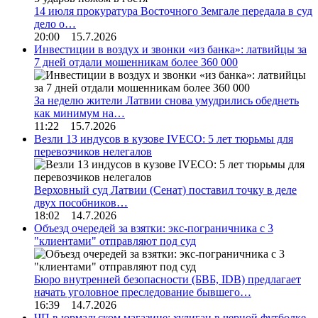
14 июля прокуратура Восточного Земгале передала в суд
дело о…
20:00 15.7.2026
Инвестиции в воздух и звонки «из банка»: латвийцы за
7 дней отдали мошенникам более 360 000
За неделю жители Латвии снова умудрились обеднеть
как минимум на…
11:22 15.7.2026
Везли 13 индусов в кузове IVECO: 5 лет тюрьмы для
перевозчиков нелегалов
Верховный суд Латвии (Сенат) поставил точку в деле
двух пособников…
18:02 14.7.2026
Объезд очередей за взятки: экс-пограничника с 3
"клиентами" отправляют под суд
Бюро внутренней безопасности (БВБ, IDB) предлагает
начать уголовное преследование бывшего…
16:39 14.7.2026
ЧП в юрмальском магазине: хулиган в черной футболке