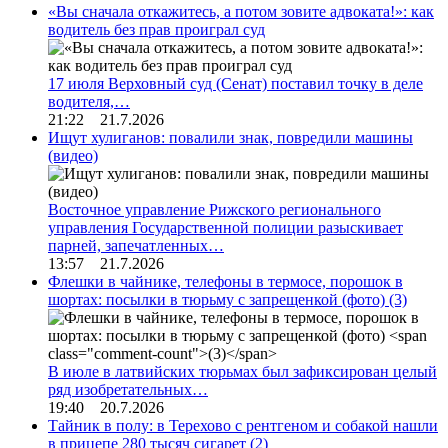
«Вы сначала откажитесь, а потом зовите адвоката!»: как
водитель без прав проиграл суд
17 июля Верховный суд (Сенат) поставил точку в деле
водителя,…
21:22 21.7.2026
Ищут хулиганов: повалили знак, повредили машины
(видео)
Восточное управление Рижского регионального
управления Государственной полиции разыскивает
парней, запечатленных…
13:57 21.7.2026
Флешки в чайнике, телефоны в термосе, порошок в
шортах: посылки в тюрьму с запрещенкой (фото)
(3)
В июле в латвийских тюрьмах был зафиксирован целый
ряд изобретательных…
19:40 20.7.2026
Тайник в полу: в Терехово с рентгеном и собакой нашли
в прицепе 280 тысяч сигарет
(2)