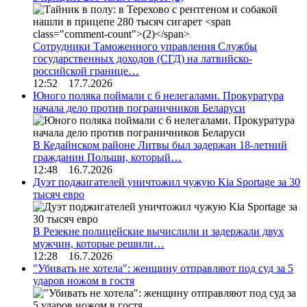
Сотрудники Таможенного управления Службы
государственных доходов (СГД) на латвийско-
российской границе…
12:52 17.7.2026
Юного поляка поймали с 6 нелегалами. Прокуратура
начала дело против пограничников Беларуси
В Кедайнском районе Литвы был задержан 18-летний
гражданин Польши, который…
12:48 16.7.2026
Дуэт поджигателей уничтожил чужую Kia Sportage за 30
тысяч евро
В Резекне полицейские вычислили и задержали двух
мужчин, которые решили…
12:28 16.7.2026
"Убивать не хотела": женщину отправляют под суд за 5
ударов ножом в гостя