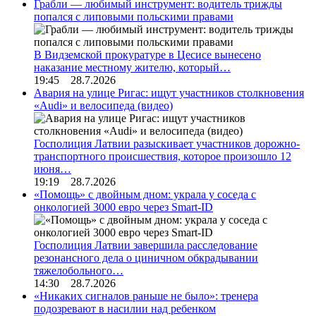
Грабли — любимый инструмент: водитель трижды
попался с липовыми польскими правами
В Видземской прокуратуре в Цесисе вынесено
наказание местному жителю, который…
19:45 28.7.2026
Авария на улице Ригас: ищут участников столкновения
«Audi» и велосипеда (видео)
Госполиция Латвии разыскивает участников дорожно-
транспортного происшествия, которое произошло 12
июня…
19:19 28.7.2026
«Помощь» с двойным дном: украла у соседа с
онкологией 3000 евро через Smart-ID
Госполиция Латвии завершила расследование
резонансного дела о циничном обкрадывании
тяжелобольного…
14:30 28.7.2026
«Никаких сигналов раньше не было»: тренера
подозревают в насилии над ребенком