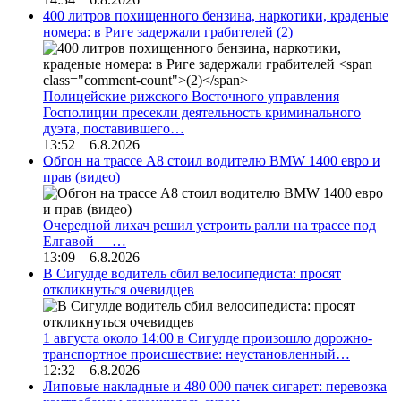
400 литров похищенного бензина, наркотики, краденые
номера: в Риге задержали грабителей
(2)
Полицейские рижского Восточного управления
Госполиции пресекли деятельность криминального
дуэта, поставившего…
13:52 6.8.2026
Обгон на трассе А8 стоил водителю BMW 1400 евро и
прав (видео)
Очередной лихач решил устроить ралли на трассе под
Елгавой —…
13:09 6.8.2026
В Сигулде водитель сбил велосипедиста: просят
откликнуться очевидцев
1 августа около 14:00 в Сигулде произошло дорожно-
транспортное происшествие: неустановленный…
12:32 6.8.2026
Липовые накладные и 480 000 пачек сигарет: перевозка