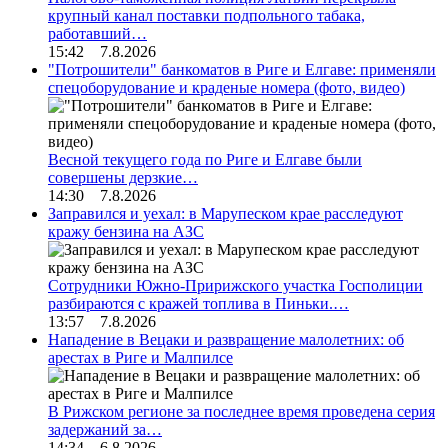
крупный канал поставки подпольного табака,
работавший…
15:42 7.8.2026
"Потрошители" банкоматов в Риге и Елгаве: применяли
спецоборудование и краденые номера (фото, видео)
Весной текущего года по Риге и Елгаве были
совершены дерзкие…
14:30 7.8.2026
Заправился и уехал: в Марупеском крае расследуют
кражу бензина на АЗС
Сотрудники Южно-Пририжского участка Госполиции
разбираются с кражей топлива в Пиньки.…
13:57 7.8.2026
Нападение в Вецаки и развращение малолетних: об
арестах в Риге и Малпилсе
В Рижском регионе за последнее время проведена серия
задержаний за…
14:34 6.8.2026