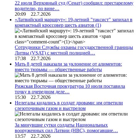
22 июля Верховный суд (Сенат) сообщил: престарелому
водителю, по вине…
20:09 22.7.2026
«Латвийский маршрут»: 19-летний "таксист" запихал в
компактный кроссовер шесть азиатов
(1)
Сотрудники Службы охраны государственной границы
Литвы (VSAT) с местной полицией…
17:38 22.7.2026
Мать 8 детей наказали за уклонение от алиментов:
вместо тюрьмы — общественные работы
Рижская Восточная прокуратура 10 июля поставила
точку в очередном деле…
15:30 22.7.2026
Нелегалы кидались в солдат дровами: им ответили
слезоточивым газом и выстрелом
За минувшие сутки солдаты Национальных
вооруженных сил Латвии (НВС), помогавшие…
13:57 22.7.2026