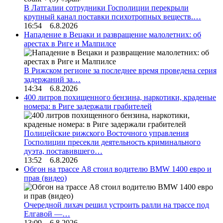
В Латгалии сотрудники Госполиции перекрыли
крупный канал поставки психотропных веществ.…
16:54 6.8.2026
Нападение в Вецаки и развращение малолетних: об
арестах в Риге и Малпилсе
В Рижском регионе за последнее время проведена серия
задержаний за…
14:34 6.8.2026
400 литров похищенного бензина, наркотики, краденые
номера: в Риге задержали грабителей
Полицейские рижского Восточного управления
Госполиции пресекли деятельность криминального
дуэта, поставившего…
13:52 6.8.2026
Обгон на трассе А8 стоил водителю BMW 1400 евро и
прав (видео)
Очередной лихач решил устроить ралли на трассе под
Елгавой —…
13:09 6.8.2026