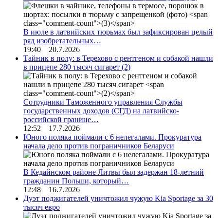
В июле в латвийских тюрьмах был зафиксирован целый
ряд изобретательных…
19:40 20.7.2026
Тайник в полу: в Терехово с рентгеном и собакой нашли
в прицепе 280 тысяч сигарет
(2)
Сотрудники Таможенного управления Службы
государственных доходов (СГД) на латвийско-
российской границе…
12:52 17.7.2026
Юного поляка поймали с 6 нелегалами. Прокуратура
начала дело против пограничников Беларуси
В Кедайнском районе Литвы был задержан 18-летний
гражданин Польши, который…
12:48 16.7.2026
Дуэт поджигателей уничтожил чужую Kia Sportage за 30
тысяч евро