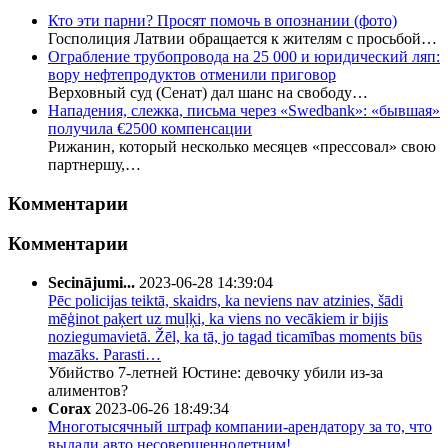
Кто эти парни? Просят помочь в опознании (фото)
Госполиция Латвии обращается к жителям с просьбой…
Ограбление трубопровода на 25 000 и юридический ляп:
вору нефтепродуктов отменили приговор
Верховный суд (Сенат) дал шанс на свободу…
Нападения, слежка, письма через «Swedbank»: «бывшая»
получила €2500 компенсации
Рижанин, который несколько месяцев «прессовал» свою
партнершу,…
Комментарии
Комментарии
Secinājumi...
2023-06-28 14:39:04
Pēc policijas teiktā, skaidrs, ka neviens nav atzinies, šādi
mēģinot paķert uz muļķi, ka viens no vecākiem ir bijis
noziegumavietā. Žēl, ka tā, jo tagad ticamības moments būs
mazāks. Parasti…
Убийство 7-летней Юстине: девочку убили из-за
алиментов?
Corax
2023-06-26 18:49:34
Многотысячный штраф компании-арендатору за то, что
выдали авто несовершеннолетним!