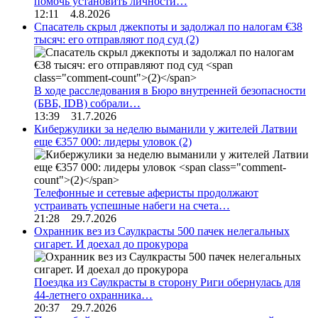
помочь установить личности…
12:11 4.8.2026
Спасатель скрыл джекпоты и задолжал по налогам €38
тысяч: его отправляют под суд
(2)
В ходе расследования в Бюро внутренней безопасности
(БВБ, IDB) собрали…
13:39 31.7.2026
Кибержулики за неделю выманили у жителей Латвии
еще €357 000: лидеры уловок
(2)
Телефонные и сетевые аферисты продолжают
устраивать успешные набеги на счета…
21:28 29.7.2026
Охранник вез из Саулкрасты 500 пачек нелегальных
сигарет. И доехал до прокурора
Поездка из Саулкрасты в сторону Риги обернулась для
44-летнего охранника…
20:37 29.7.2026