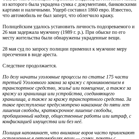
из которого была украдена сумка с документами, банковскими
картами и наличными. Ущерб составил 1860 евро. Известно,
что автомобиль не был заперт, что облегчило кражу.
Полицейским удалось установить личность подозреваемого и
26 мая задержала мужчину (1989 г. р.). При обыске по его
месту жительства были обнаружены украденные вещи.
28 мая суд по запросу полиции применил к мужчине меру
пресечения в виде ареста.
Следствие продолжается.
По делу начаты уголовные процессы по статье 175 части
третьей Уголовного закона за кражу с проникновением в
транспортное средство, жильё или помещение, а также за
кражу из хранилища или устройства, соединяющего
хранилища, а также за кражу транспортного средства. За
такое преступление предусмотрено наказание до пяти лет
лишения свободы, краткосрочное лишение свободы,
пробационный надзор, общественные работы или штраф, с
конфискацией имущества или без неё.
Полиция напоминает, что внимание воров часто привлекают
оставленные в автомобилях вещи — сумки, пакеты с