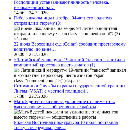
Госполиции устанавливают личность человека,
изображенного на…
14:56 24.7.2026
Гибель школьницы на зебре: 94-летнего водителя
отправили в тюрьму
(3)
22 июля Верховный суд (Сенат) сообщил: престарелому
водителю, по вине…
20:09 22.7.2026
«Латвийский маршрут»: 19-летний "таксист" запихал в
компактный кроссовер шесть азиатов
(1)
Сотрудники Службы охраны государственной границы
Литвы (VSAT) с местной полицией…
17:38 22.7.2026
Мать 8 детей наказали за уклонение от алиментов:
вместо тюрьмы — общественные работы
Рижская Восточная прокуратура 10 июля поставила
точку в очередном деле…