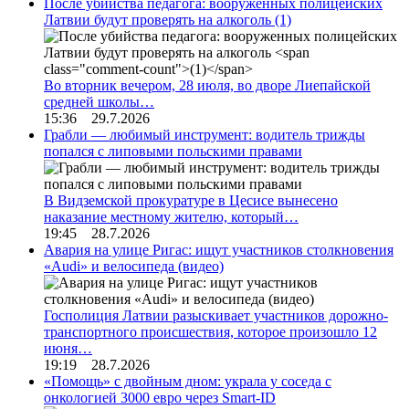
После убийства педагога: вооруженных полицейских
Латвии будут проверять на алкоголь
(1)
Во вторник вечером, 28 июля, во дворе Лиепайской
средней школы…
15:36 29.7.2026
Грабли — любимый инструмент: водитель трижды
попался с липовыми польскими правами
В Видземской прокуратуре в Цесисе вынесено
наказание местному жителю, который…
19:45 28.7.2026
Авария на улице Ригас: ищут участников столкновения
«Audi» и велосипеда (видео)
Госполиция Латвии разыскивает участников дорожно-
транспортного происшествия, которое произошло 12
июня…
19:19 28.7.2026
«Помощь» с двойным дном: украла у соседа с
онкологией 3000 евро через Smart-ID