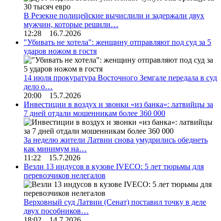
В Резекне полицейские вычислили и задержали двух
мужчин, которые решили…
12:28 16.7.2026
"Убивать не хотела": женщину отправляют под суд за 5
ударов ножом в гостя
14 июля прокуратура Восточного Земгале передала в суд
дело о…
20:00 15.7.2026
Инвестиции в воздух и звонки «из банка»: латвийцы за
7 дней отдали мошенникам более 360 000
За неделю жители Латвии снова умудрились обеднеть
как минимум на…
11:22 15.7.2026
Везли 13 индусов в кузове IVECO: 5 лет тюрьмы для
перевозчиков нелегалов
Верховный суд Латвии (Сенат) поставил точку в деле
двух пособников…
18:02 14.7.2026