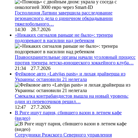
Госполиция Латвии завершила расследование
резонансного дела о циничном обкрадывании
тяжелобольного…
14:30 28.7.2026
«Никаких сигналов раньше не было»: тренера
подозревают в насилии над ребенком
Правоохранительные органы начали уголовный процесс
против тренера детско-юношеского хоккейного клуба…
21:34 27.7.2026
Фейковое авто «Latvijas pasts» и лихая драйверша из
Украины: остановили 21 нелегала
Смекалка контрабандистов вышла на новый уровень:
один из перевозчиков решил…
12:47 27.7.2026
В Риге ищут парня, сбившего вазон в летнем кафе
(видео)
Сотрудники Рижского Северного управления