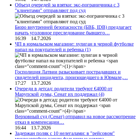
Объезд очередей за взятки: экс-пограничника с 3
"клиентами" отправляют под суд
Бюро внутренней безопасности (БВБ, IDB) предлагает
начать уголовное преследование бывшего…
16:39 14.7.2026
ЧП в юрмальском магазине: хулиган в черной футболке
напал на покупателей и ребенка
(1)
Госполиция Латвии разыскивает пострадавших и
свидетелей инцидента, произошедшего в Юрмале,…
17:27 13.7.2026
Очереди в детсад: родители требуют €4000 от
Марупской думы, Сенат их поддержал
(4)
Верховный суд (Сенат) отправил на новое рассмотрение
отказ в компенсации…
16:44 13.7.2026
Задержан поляк с 10 нелегалами: в "рейсовом"
микроавтобусе нашли фальшивые номера