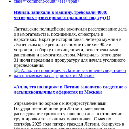
Избили, запихали в машину, требовали 4000:
четверых «рэкетиров» отправляют под суд
(1)
Латгальские полицейские закончили расследование дела
о вымогательстве, похищениях, огнестреле и
наркотиках. Вкратце история такая: четверо мужчин в
Лудзенском крае решили вспомнить лихие 90-е и
устроили разборку с похищениями, огнестрельными
ранениями и вымогательством. Материалы этого дела
31 июля переданы в прокуратуру для начала уголовного
преследования.
«Алло, это полиция»: в Латвии закончено следствие о
латышскоязычных аферистах из Москвы
Управление по борьбе с киберпреступлениями
Государственной полиции Латвии завершило
расследование громкого уголовного дела в отношении
группировки телефонных мошенников. С мая по
сентябрь 2025 года пятеро граждан Латвии, базируясь в