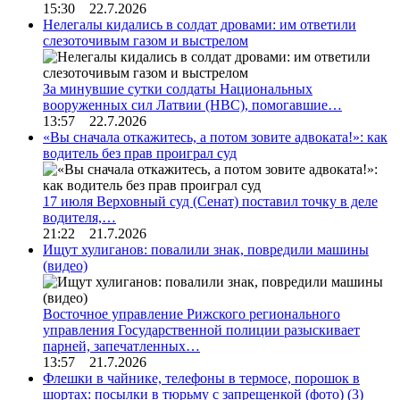
15:30 22.7.2026
Нелегалы кидались в солдат дровами: им ответили
слезоточивым газом и выстрелом
За минувшие сутки солдаты Национальных
вооруженных сил Латвии (НВС), помогавшие…
13:57 22.7.2026
«Вы сначала откажитесь, а потом зовите адвоката!»: как
водитель без прав проиграл суд
17 июля Верховный суд (Сенат) поставил точку в деле
водителя,…
21:22 21.7.2026
Ищут хулиганов: повалили знак, повредили машины
(видео)
Восточное управление Рижского регионального
управления Государственной полиции разыскивает
парней, запечатленных…
13:57 21.7.2026
Флешки в чайнике, телефоны в термосе, порошок в
шортах: посылки в тюрьму с запрещенкой (фото)
(3)