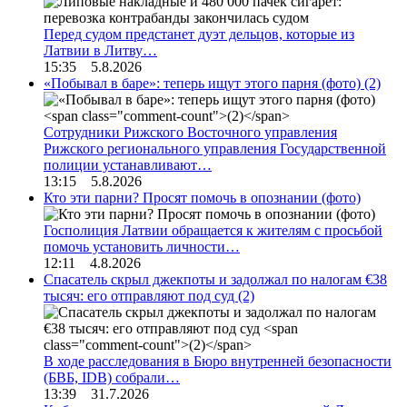
Перед судом предстанет дуэт дельцов, которые из
Латвии в Литву…
15:35 5.8.2026
«Побывал в баре»: теперь ищут этого парня (фото)
(2)
Сотрудники Рижского Восточного управления
Рижского регионального управления Государственной
полиции устанавливают…
13:15 5.8.2026
Кто эти парни? Просят помочь в опознании (фото)
Госполиция Латвии обращается к жителям с просьбой
помочь установить личности…
12:11 4.8.2026
Спасатель скрыл джекпоты и задолжал по налогам €38
тысяч: его отправляют под суд
(2)
В ходе расследования в Бюро внутренней безопасности
(БВБ, IDB) собрали…
13:39 31.7.2026