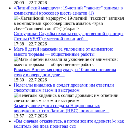
20:09 22.7.2026
«Латвийский маршрут»: 19-летний "таксист" запихал в
компактный кроссовер шесть азиатов
(1)
Сотрудники Службы охраны государственной границы
Литвы (VSAT) с местной полицией…
17:38 22.7.2026
Мать 8 детей наказали за уклонение от алиментов:
вместо тюрьмы — общественные работы
Рижская Восточная прокуратура 10 июля поставила
точку в очередном деле…
15:30 22.7.2026
Нелегалы кидались в солдат дровами: им ответили
слезоточивым газом и выстрелом
За минувшие сутки солдаты Национальных
вооруженных сил Латвии (НВС), помогавшие…
13:57 22.7.2026
«Вы сначала откажитесь, а потом зовите адвоката!»: как
водитель без прав проиграл суд