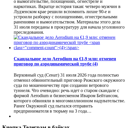
о вымогательстве, похищениях, огнестреле и
наркотиках. Вкратце история такая: четверо мужчин в
Лудзенском крае решили вспомнить лихие 90-е и
устроили разборку с похищениями, огнестрельными
ранениями и вымогательством. Материалы этого дела
31 июля переданы в прокуратуру для начала уголовного
преследования.
Скандальное дело Aerodium на €1,9 млн: отменен
приговор по аэродинамической трубе
(4)
Верховный суд (Сенат) 31 июля 2026 года полностью
отменил обвинительный приговор Рижского окружного
суда по мошенничеству при создании ветрового
туннеля. Что очевидно: речь идет о старом скандале с
фирмой Aerodium и бизнесменом Иваром Бейтансом,
которого обвиняли в многомиллионном надувательстве.
Ранее Окружной суд пытался отправить
предпринимателя в тюрьму на 3 года…
Кнопка Телеграм в байках