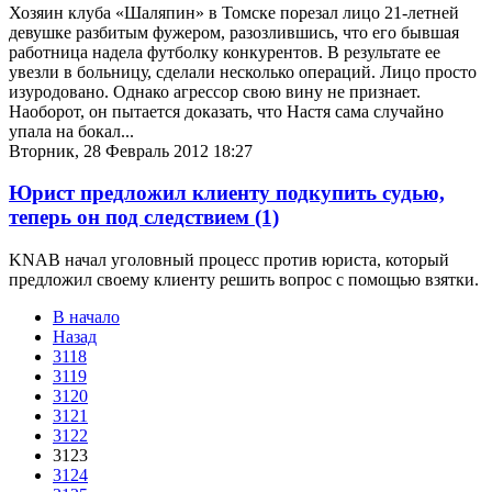
Хозяин клуба «Шаляпин» в Томске порезал лицо 21-летней
девушке разбитым фужером, разозлившись, что его бывшая
работница надела футболку конкурентов. В результате ее
увезли в больницу, сделали несколько операций. Лицо просто
изуродовано. Однако агрессор свою вину не признает.
Наоборот, он пытается доказать, что Настя сама случайно
упала на бокал...
Вторник, 28 Февраль 2012 18:27
Юрист предложил клиенту подкупить судью,
теперь он под следствием
(1)
KNAB начал уголовный процесс против юриста, который
предложил своему клиенту решить вопрос с помощью взятки.
В начало
Назад
3118
3119
3120
3121
3122
3123
3124