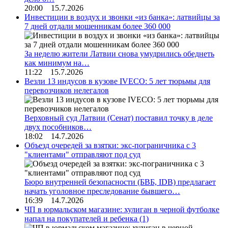
20:00 15.7.2026
Инвестиции в воздух и звонки «из банка»: латвийцы за
7 дней отдали мошенникам более 360 000
За неделю жители Латвии снова умудрились обеднеть
как минимум на…
11:22 15.7.2026
Везли 13 индусов в кузове IVECO: 5 лет тюрьмы для
перевозчиков нелегалов
Верховный суд Латвии (Сенат) поставил точку в деле
двух пособников…
18:02 14.7.2026
Объезд очередей за взятки: экс-пограничника с 3
"клиентами" отправляют под суд
Бюро внутренней безопасности (БВБ, IDB) предлагает
начать уголовное преследование бывшего…
16:39 14.7.2026
ЧП в юрмальском магазине: хулиган в черной футболке
напал на покупателей и ребенка
(1)