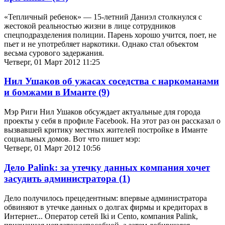
«Тепличный ребенок» — 15-летний Даниэл столкнулся с
жестокой реальностью жизни в лице сотрудников
спецподразделения полиции. Парень хорошо учится, поет, не
пьет и не употребляет наркотики. Однако стал объектом
весьма сурового задержания.
Четверг, 01 Март 2012 11:25
Нил Ушаков об ужасах соседства с наркоманами
и бомжами в Иманте
(9)
Мэр Риги Нил Ушаков обсуждает актуальные для города
проекты у себя в профиле Facebook. На этот раз он рассказал о
вызвавшей критику местных жителей постройке в Иманте
социальных домов. Вот что пишет мэр:
Четверг, 01 Март 2012 10:56
Дело Palink: за утечку данных компания хочет
засудить администратора
(1)
Дело получилось прецедентным: впервые администратора
обвиняют в утечке данных о долгах фирмы и кредиторах в
Интернет... Оператор сетей Iki и Cento, компания Palink,