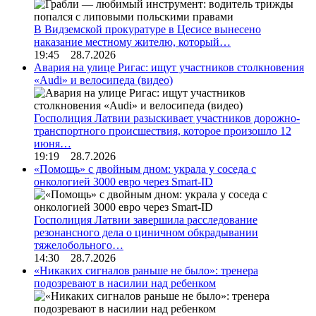
В Видземской прокуратуре в Цесисе вынесено
наказание местному жителю, который…
19:45 28.7.2026
Авария на улице Ригас: ищут участников столкновения
«Audi» и велосипеда (видео)
Госполиция Латвии разыскивает участников дорожно-
транспортного происшествия, которое произошло 12
июня…
19:19 28.7.2026
«Помощь» с двойным дном: украла у соседа с
онкологией 3000 евро через Smart-ID
Госполиция Латвии завершила расследование
резонансного дела о циничном обкрадывании
тяжелобольного…
14:30 28.7.2026
«Никаких сигналов раньше не было»: тренера
подозревают в насилии над ребенком