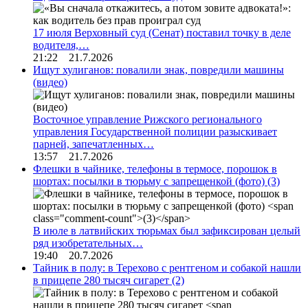
17 июля Верховный суд (Сенат) поставил точку в деле
водителя,…
21:22 21.7.2026
Ищут хулиганов: повалили знак, повредили машины
(видео)
Восточное управление Рижского регионального
управления Государственной полиции разыскивает
парней, запечатленных…
13:57 21.7.2026
Флешки в чайнике, телефоны в термосе, порошок в
шортах: посылки в тюрьму с запрещенкой (фото)
(3)
В июле в латвийских тюрьмах был зафиксирован целый
ряд изобретательных…
19:40 20.7.2026
Тайник в полу: в Терехово с рентгеном и собакой нашли
в прицепе 280 тысяч сигарет
(2)