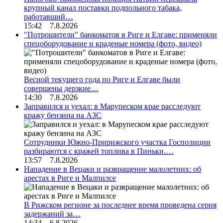
крупный канал поставки подпольного табака,
работавший…
15:42 7.8.2026
"Потрошители" банкоматов в Риге и Елгаве: применяли
спецоборудование и краденые номера (фото, видео)
Весной текущего года по Риге и Елгаве были
совершены дерзкие…
14:30 7.8.2026
Заправился и уехал: в Марупеском крае расследуют
кражу бензина на АЗС
Сотрудники Южно-Пририжского участка Госполиции
разбираются с кражей топлива в Пиньки.…
13:57 7.8.2026
Нападение в Вецаки и развращение малолетних: об
арестах в Риге и Малпилсе
В Рижском регионе за последнее время проведена серия
задержаний за…
14:34 6.8.2026