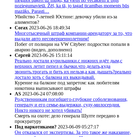
mēģinot paķert uz muļķi, ka viens no vecākiem ir bijis
noziegumavietā. Žēl, ka tā, jo tagad ticamības moments būs
mazāks. Parasti…
Убийство 7-летней Юстине: девочку убили из-за
алиментов?
Corax
2023-06-26 18:49:34
Многотысячный штраф компании-арендатору за то, что
выдали авто несовершеннолетним!
Побег от полиции на VW Citybee: подростки попали в
аварию (видео, дополнено)
Сергей
2023-06-26 15:11:14
Реально достали курильщики.с нижних идёт дым,с
верхних летит пепел и бычки.что делать,куда
звонить.трогать и бить их нельзя,а как дышать?реально
достало хоть с балкона их выкидывай.
Курение на балконе под запретом: как любителям
никотина выписывают штрафы
AS
2023-06-24 07:08:00
Родственникам погибшего-глубокие соболезнования,
генералу и его семье-выдержки, суду-милосердия.
Никто никого не хотел убивать!
Смерть на охоте: дело генерала Шулте передано в
прокуратуру
Под наркотиками?
2023-06-09 05:27:17
Он отказался от экспертизы. За это такое же наказание,