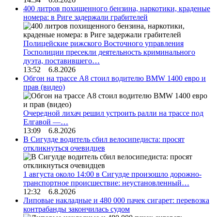
400 литров похищенного бензина, наркотики, краденые
номера: в Риге задержали грабителей
Полицейские рижского Восточного управления
Госполиции пресекли деятельность криминального
дуэта, поставившего…
13:52 6.8.2026
Обгон на трассе А8 стоил водителю BMW 1400 евро и
прав (видео)
Очередной лихач решил устроить ралли на трассе под
Елгавой —…
13:09 6.8.2026
В Сигулде водитель сбил велосипедиста: просят
откликнуться очевидцев
1 августа около 14:00 в Сигулде произошло дорожно-
транспортное происшествие: неустановленный…
12:32 6.8.2026
Липовые накладные и 480 000 пачек сигарет: перевозка
контрабанды закончилась судом