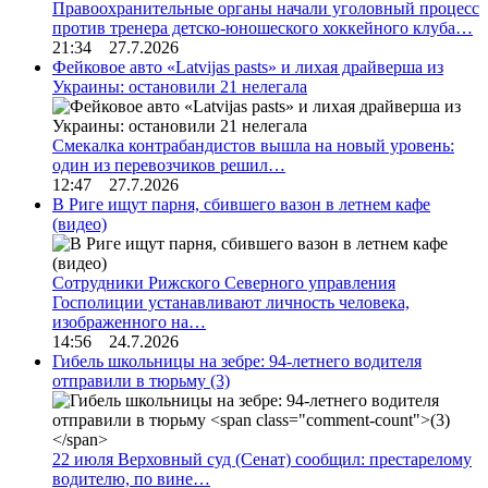
Правоохранительные органы начали уголовный процесс
против тренера детско-юношеского хоккейного клуба…
21:34 27.7.2026
Фейковое авто «Latvijas pasts» и лихая драйверша из
Украины: остановили 21 нелегала
Смекалка контрабандистов вышла на новый уровень:
один из перевозчиков решил…
12:47 27.7.2026
В Риге ищут парня, сбившего вазон в летнем кафе
(видео)
Сотрудники Рижского Северного управления
Госполиции устанавливают личность человека,
изображенного на…
14:56 24.7.2026
Гибель школьницы на зебре: 94-летнего водителя
отправили в тюрьму
(3)
22 июля Верховный суд (Сенат) сообщил: престарелому
водителю, по вине…