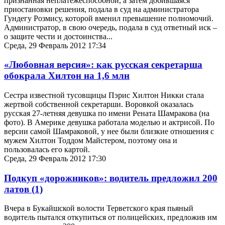
признанная неплатежеспособной, а затем добившаяся
приостановки решения, подала в суд на администратора
Гундегу Розмису, которой вменил превышение полномочий.
Администратор, в свою очередь, подала в суд ответный иск –
о защите чести и достоинства...
Среда, 29 Февраль 2012 17:34
«Любовная версия»: как русская секретарша
обокрала Хилтон на 1,6 млн
Сестра известной тусовщицы Пэрис Хилтон Никки стала
жертвой собственной секретарши. Воровкой оказалась
русская 27-летняя девушка по имени Рената Шамракова (на
фото). В Америке девушка работала моделью и актрисой. По
версии самой Шамраковой, у нее были близкие отношения с
мужем Хилтон Тоддом Майстером, поэтому она и
пользовалась его картой.
Среда, 29 Февраль 2012 17:30
Подкуп «дорожников»: водитель предложил 200
латов
(1)
Вчера в Букайшской волости Терветского края пьяный
водитель пытался откупиться от полицейских, предложив им