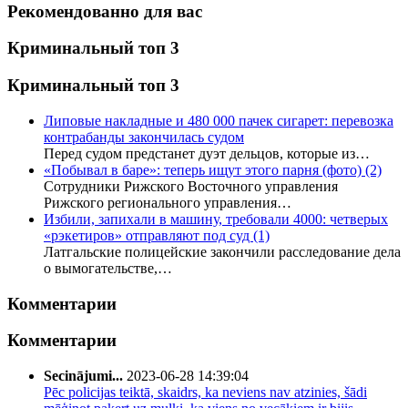
Рекомендованно для вас
Криминальный топ 3
Криминальный топ 3
Липовые накладные и 480 000 пачек сигарет: перевозка
контрабанды закончилась судом
Перед судом предстанет дуэт дельцов, которые из…
«Побывал в баре»: теперь ищут этого парня (фото)
(2)
Сотрудники Рижского Восточного управления
Рижского регионального управления…
Избили, запихали в машину, требовали 4000: четверых
«рэкетиров» отправляют под суд
(1)
Латгальские полицейские закончили расследование дела
о вымогательстве,…
Комментарии
Комментарии
Secinājumi...
2023-06-28 14:39:04
Pēc policijas teiktā, skaidrs, ka neviens nav atzinies, šādi