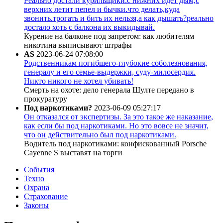
Реально достали курильщики.с нижних идёт дым,с
верхних летит пепел и бычки.что делать,куда
звонить.трогать и бить их нельзя,а как дышать?реально
достало хоть с балкона их выкидывай.
Курение на балконе под запретом: как любителям
никотина выписывают штрафы
AS
2023-06-24 07:08:00
Родственникам погибшего-глубокие соболезнования,
генералу и его семье-выдержки, суду-милосердия.
Никто никого не хотел убивать!
Смерть на охоте: дело генерала Шулте передано в
прокуратуру
Под наркотиками?
2023-06-09 05:27:17
Он отказался от экспертизы. За это такое же наказание,
как если бы под наркотиками. Но это вовсе не значит,
что он действительно был под наркотиками.
Водитель под наркотиками: конфискованный Porsche
Cayenne S выставят на торги
События
Техно
Охрана
Страхование
Законы