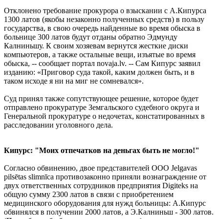
Отклонено требование прокурора о взыскании с А.Кипурса
1300 латов (якобы незаконно полученных средств) в пользу
государства, в свою очередь найденные во время обыска в
больнице 300 латов будут отданы обратно Эдмунду
Калниньшу. К своим хозяевам вернутся жесткие диски
компьютеров, а также остальные вещи, изъятые во время
обыска, -- сообщает портал novaja.lv. -- Сам Кипурс заявил
изданию: «Приговор суда такой, каким должен быть, и в
таком исходе я ни на миг не сомневался».
Суд принял также сопутствующее решение, которое будет
отправлено прокуратуре Земгальского судебного округа и
Генеральной прокуратуре о недочетах, констатированных в
расследовании уголовного дела.
Кипурс: "Моих отпечатков на деньгах быть не могло!"
Согласно обвинению, двое представителей ООО Jelgavas
pilsētas slimnīca противозаконно приняли вознаграждение от
двух ответственных сотрудников предприятия Digiteks на
общую сумму 2300 латов в связи с приобретением
медицинского оборудования для нужд больницы: А.Кипурс
обвинялся в получении 2000 латов, а Э.Калниньш - 300 латов.