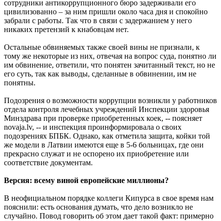
сотрудники антикоррупционного бюро задерживали его
цивилизованно – за ним пришли около часа дня и спокойно
забрали с работы. Так что в связи с задержанием у него
никаких претензий к кнабовцам нет.
Остальные обвиняемых также своей вины не признали, к
тому же некоторые из них, отвечая на вопрос суда, понятно ли
им обвинение, ответили, что понятен зачитанный текст, но не
его суть, так как выводы, сделанные в обвинении, им не
понятны.
Подозрения о возможности коррупции возникли у работников
отдела контроля лечебных учреждений Инспекции здоровья
Минздрава при проверке приобретенных коек, -- поясняет
novaja.lv, -- и инспекция проинформировала о своих
подозрениях БПБК. Однако, как отметила защита, койки той
же модели в Латвии имеются еще в 5-6 больницах, где они
прекрасно служат и не оспорено их приобретение или
соответствие документам.
Версия: всему виной европейские миллионы?
В неофициальном порядке коллеги Кипурса в свое время нам
пояснили: есть основания думать, что дело возникло не
случайно. Повод говорить об этом дает такой факт: примерно