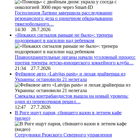
Госполиция Латвии завершила расследование
резонансного дела о циничном обкрадывании
тяжелобольного…
14:30 28.7.2026
«Никаких сигналов раньше не было»: тренера
подозревают в насилии над ребенком
Правоохранительные органы начали уголовный процесс
против тренера детско-юношеского хоккейного клуба…
21:34 27.7.2026
Фейковое авто «Latvijas pasts» и лихая драйверша из
Украины: остановили 21 нелегала
Смекалка контрабандистов вышла на новый уровень:
один из перевозчиков решил…
12:47 27.7.2026
В Риге ищут парня, сбившего вазон в летнем кафе
(видео)
Сотрудники Рижского Северного управления