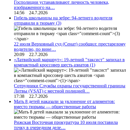
Госполиции устанавливают личность человека,
изображенного на…
14:56 24.7.2026
Гибель школьницы на зебре: 94-летнего водителя
отправили в тюрьму
(3)
22 июля Верховный суд (Сенат) сообщил: престарелому
водителю, по вине…
20:09 22.7.2026
«Латвийский маршрут»: 19-летний "таксист" запихал в
компактный кроссовер шесть азиатов
(1)
Сотрудники Службы охраны государственной границы
Литвы (VSAT) с местной полицией…
17:38 22.7.2026
Мать 8 детей наказали за уклонение от алиментов:
вместо тюрьмы — общественные работы
Рижская Восточная прокуратура 10 июля поставила
точку в очередном деле…