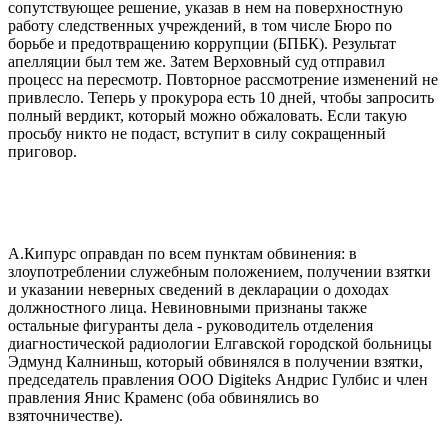
сопутствующее решение, указав в нем на поверхностную
работу следственных учреждений, в том числе Бюро по
борьбе и предотвращению коррупции (БПБК). Результат
апелляции был тем же. Затем Верховный суд отправил
процесс на пересмотр. Повторное рассмотрение изменений не
привлесло. Теперь у прокурора есть 10 дней, чтобы запросить
полный вердикт, который можно обжаловать. Если такую
просьбу никто не подаст, вступит в силу сокращенный
приговор.
А.Кипурс оправдан по всем пунктам обвинения: в
злоупотреблении служебным положением, получении взятки
и указании неверных сведений в декларации о доходах
должностного лица. Невиновными признаны также
остальные фигуранты дела - руководитель отделения
диагностической радиологии Елгавской городской больницы
Эдмунд Калниньш, который обвинялся в получении взятки,
председатель правления ООО Digiteks Андрис Гулбис и член
правления Янис Краменс (оба обвинялись во
взяточничестве).