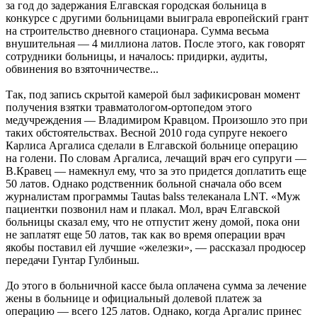
за год до задержания Елгавская городская больница в
конкурсе с другими больницами выиграла европейский грант
на строительство дневного стационара. Сумма весьма
внушительная — 4 миллиона латов. После этого, как говорят
сотрудники больницы, и началось: придирки, аудиты,
обвинения во взяточничестве...
Так, под запись скрытой камерой был зафикисрован момент
получения взятки травматологом-ортопедом этого
медучреждения — Владимиром Кравцом. Произошло это при
таких обстоятельствах. Весной 2010 года супруге некоего
Карлиса Аргалиса сделали в Елгавской больнице операцию
на голени. По словам Аргалиса, лечащий врач его супруги —
В.Кравец — намекнул ему, что за это придется доплатить еще
50 латов. Однако родственник больной сначала обо всем
журналистам программы Tautas balss телеканала LNT. «Муж
пациентки позвонил нам и плакал. Мол, врач Елгавской
больницы сказал ему, что не отпустит жену домой, пока они
не заплатят еще 50 латов, так как во время операции врач
якобы поставил ей лучшие «железки», — рассказал продюсер
передачи Гунтар Гулбиньш.
До этого в больничной кассе была оплачена сумма за лечение
жены в больнице и официальный долевой платеж за
операцию — всего 125 латов. Однако, когда Аргалис принес