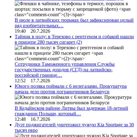
В июле в латвийских тюрьмах был зафиксирован целый
ряд изобретательных…
19:40 20.7.2026
Тайник в полу: в Терехово с рентгеном и собакой нашли
в прицепе 280 тысяч сигарет
(2)
Сотрудники Таможенного управления Службы
государственных доходов (СГД) на латвийско-
российской границе…
12:52 17.7.2026
Юного поляка поймали с 6 нелегалами. Прокуратура
начала дело против пограничников Беларуси
В Кедайнском районе Литвы был задержан 18-летний
гражданин Польши, который…
12:48 16.7.2026
Дуэт поджигателей уничтожил чужую Kia Sportage за 30
тысяч евро