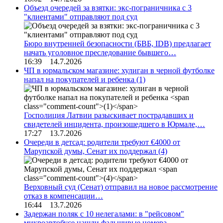
Объезд очередей за взятки: экс-пограничника с 3
"клиентами" отправляют под суд
Бюро внутренней безопасности (БВБ, IDB) предлагает
начать уголовное преследование бывшего…
16:39 14.7.2026
ЧП в юрмальском магазине: хулиган в черной футболке
напал на покупателей и ребенка
(1)
Госполиция Латвии разыскивает пострадавших и
свидетелей инцидента, произошедшего в Юрмале,…
17:27 13.7.2026
Очереди в детсад: родители требуют €4000 от
Марупской думы, Сенат их поддержал
(4)
Верховный суд (Сенат) отправил на новое рассмотрение
отказ в компенсации…
16:44 13.7.2026
Задержан поляк с 10 нелегалами: в "рейсовом"
микроавтобусе нашли фальшивые номера