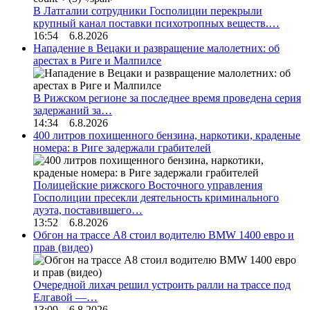
В Латгалии сотрудники Госполиции перекрыли
крупный канал поставки психотропных веществ.…
16:54 6.8.2026
Нападение в Вецаки и развращение малолетних: об
арестах в Риге и Малпилсе
В Рижском регионе за последнее время проведена серия
задержаний за…
14:34 6.8.2026
400 литров похищенного бензина, наркотики, краденые
номера: в Риге задержали грабителей
Полицейские рижского Восточного управления
Госполиции пресекли деятельность криминального
дуэта, поставившего…
13:52 6.8.2026
Обгон на трассе А8 стоил водителю BMW 1400 евро и
прав (видео)
Очередной лихач решил устроить ралли на трассе под
Елгавой —…
13:09 6.8.2026