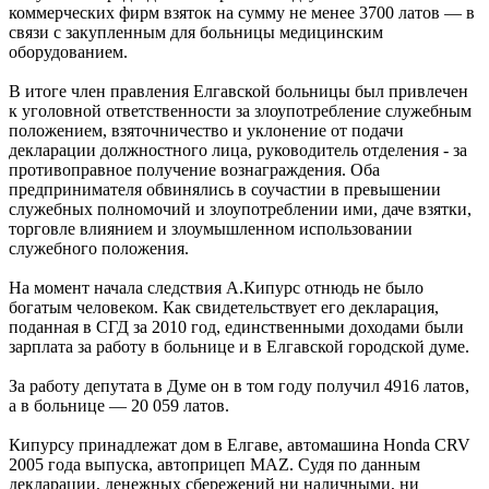
коммерческих фирм взяток на сумму не менее 3700 латов — в
связи с закупленным для больницы медицинским
оборудованием.
В итоге член правления Елгавской больницы был привлечен
к уголовной ответственности за злоупотребление служебным
положением, взяточничество и уклонение от подачи
декларации должностного лица, руководитель отделения - за
противоправное получение вознаграждения. Оба
предпринимателя обвинялись в соучастии в превышении
служебных полномочий и злоупотреблении ими, даче взятки,
торговле влиянием и злоумышленном использовании
служебного положения.
На момент начала следствия А.Кипурс отнюдь не было
богатым человеком. Как свидетельствует его декларация,
поданная в СГД за 2010 год, единственными доходами были
зарплата за работу в больнице и в Елгавской городской думе.
За работу депутата в Думе он в том году получил 4916 латов,
а в больнице — 20 059 латов.
Кипурсу принадлежат дом в Елгаве, автомашина Honda CRV
2005 года выпуска, автоприцеп MAZ. Судя по данным
декларации, денежных сбережений ни наличными, ни