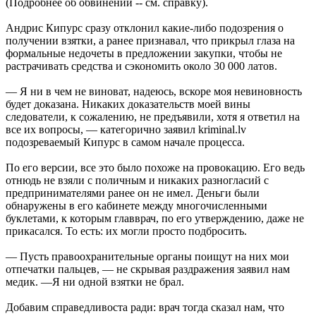
(Подробнее об обвинении -- см. справку).
Андрис Кипурс сразу отклонил какие-либо подозрения о
получении взятки, а ранее признавал, что прикрыл глаза на
формальные недочеты в предложении закупки, чтобы не
растрачивать средства и сэкономить около 30 000 латов.
— Я ни в чем не виноват, надеюсь, вскоре моя невиновность
будет доказана. Никаких доказательств моей вины
следователи, к сожалению, не предъявили, хотя я ответил на
все их вопросы, — категорично заявил kriminal.lv
подозреваемый Кипурс в самом начале процесса.
По его версии, все это было похоже на провокацию. Его ведь
отнюдь не взяли с поличным и никаких разногласий с
предпринимателями ранее он не имел. Деньги были
обнаружены в его кабинете между многочисленными
буклетами, к которым главврач, по его утверждению, даже не
прикасался. То есть: их могли просто подбросить.
— Пусть правоохранительные органы поищут на них мои
отпечатки пальцев, — не скрывая раздражения заявил нам
медик. —Я ни одной взятки не брал.
Добавим справедливоста ради: врач тогда сказал нам, что