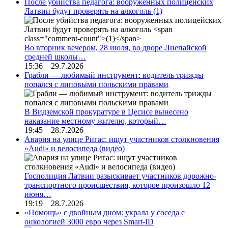
После убийства педагога: вооруженных полицейских
Латвии будут проверять на алкоголь
(1)
Во вторник вечером, 28 июля, во дворе Лиепайской
средней школы…
15:36 29.7.2026
Грабли — любимый инструмент: водитель трижды
попался с липовыми польскими правами
В Видземской прокуратуре в Цесисе вынесено
наказание местному жителю, который…
19:45 28.7.2026
Авария на улице Ригас: ищут участников столкновения
«Audi» и велосипеда (видео)
Госполиция Латвии разыскивает участников дорожно-
транспортного происшествия, которое произошло 12
июня…
19:19 28.7.2026
«Помощь» с двойным дном: украла у соседа с
онкологией 3000 евро через Smart-ID