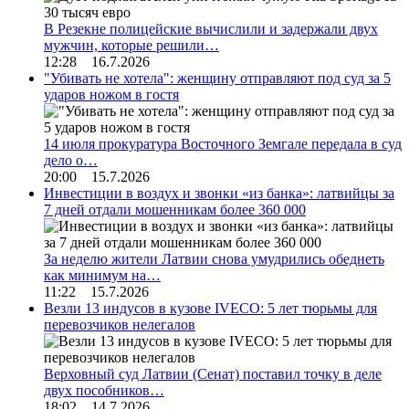
В Резекне полицейские вычислили и задержали двух
мужчин, которые решили…
12:28 16.7.2026
"Убивать не хотела": женщину отправляют под суд за 5
ударов ножом в гостя
14 июля прокуратура Восточного Земгале передала в суд
дело о…
20:00 15.7.2026
Инвестиции в воздух и звонки «из банка»: латвийцы за
7 дней отдали мошенникам более 360 000
За неделю жители Латвии снова умудрились обеднеть
как минимум на…
11:22 15.7.2026
Везли 13 индусов в кузове IVECO: 5 лет тюрьмы для
перевозчиков нелегалов
Верховный суд Латвии (Сенат) поставил точку в деле
двух пособников…
18:02 14.7.2026