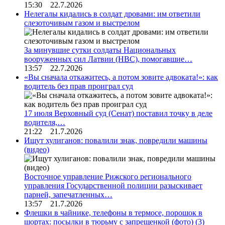
15:30 22.7.2026
Нелегалы кидались в солдат дровами: им ответили
слезоточивым газом и выстрелом
За минувшие сутки солдаты Национальных
вооруженных сил Латвии (НВС), помогавшие…
13:57 22.7.2026
«Вы сначала откажитесь, а потом зовите адвоката!»: как
водитель без прав проиграл суд
17 июля Верховный суд (Сенат) поставил точку в деле
водителя,…
21:22 21.7.2026
Ищут хулиганов: повалили знак, повредили машины
(видео)
Восточное управление Рижского регионального
управления Государственной полиции разыскивает
парней, запечатленных…
13:57 21.7.2026
Флешки в чайнике, телефоны в термосе, порошок в
шортах: посылки в тюрьму с запрещенкой (фото)
(3)