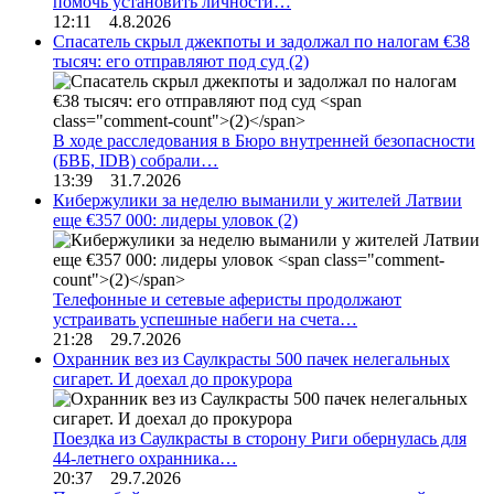
помочь установить личности…
12:11 4.8.2026
Спасатель скрыл джекпоты и задолжал по налогам €38
тысяч: его отправляют под суд
(2)
В ходе расследования в Бюро внутренней безопасности
(БВБ, IDB) собрали…
13:39 31.7.2026
Кибержулики за неделю выманили у жителей Латвии
еще €357 000: лидеры уловок
(2)
Телефонные и сетевые аферисты продолжают
устраивать успешные набеги на счета…
21:28 29.7.2026
Охранник вез из Саулкрасты 500 пачек нелегальных
сигарет. И доехал до прокурора
Поездка из Саулкрасты в сторону Риги обернулась для
44-летнего охранника…
20:37 29.7.2026