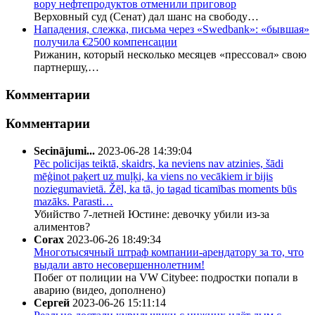
вору нефтепродуктов отменили приговор
Верховный суд (Сенат) дал шанс на свободу…
Нападения, слежка, письма через «Swedbank»: «бывшая»
получила €2500 компенсации
Рижанин, который несколько месяцев «прессовал» свою
партнершу,…
Комментарии
Комментарии
Secinājumi...
2023-06-28 14:39:04
Pēc policijas teiktā, skaidrs, ka neviens nav atzinies, šādi
mēģinot paķert uz muļķi, ka viens no vecākiem ir bijis
noziegumavietā. Žēl, ka tā, jo tagad ticamības moments būs
mazāks. Parasti…
Убийство 7-летней Юстине: девочку убили из-за
алиментов?
Corax
2023-06-26 18:49:34
Многотысячный штраф компании-арендатору за то, что
выдали авто несовершеннолетним!
Побег от полиции на VW Citybee: подростки попали в
аварию (видео, дополнено)
Сергей
2023-06-26 15:11:14