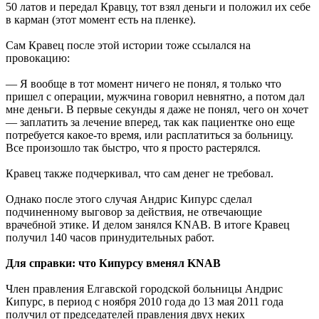
50 латов и передал Кравцу, тот взял деньги и положил их себе
в карман (этот момент есть на пленке).
Сам Кравец после этой истории тоже ссылался на
провокацию:
— Я вообще в тот момент ничего не понял, я только что
пришел с операции, мужчина говорил невнятно, а потом дал
мне деньги. В первые секунды я даже не понял, чего он хочет
— заплатить за лечение вперед, так как пациентке оно еще
потребуется какое-то время, или расплатиться за больницу.
Все произошло так быстро, что я просто растерялся.
Кравец также подчеркивал, что сам денег не требовал.
Однако после этого случая Андрис Кипурс сделал
подчиненному выговор за действия, не отвечающие
врачебной этике. И делом занялся KNAB. В итоге Кравец
получил 140 часов принудительных работ.
Для справки: что Кипурсу вменял KNAB
Член правления Елгавской городской больницы Андрис
Кипурс, в период с ноября 2010 года до 13 мая 2011 года
получил от председателей правления двух неких