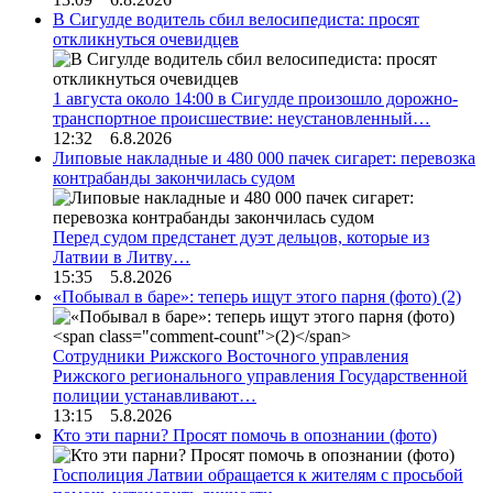
В Сигулде водитель сбил велосипедиста: просят
откликнуться очевидцев
1 августа около 14:00 в Сигулде произошло дорожно-
транспортное происшествие: неустановленный…
12:32 6.8.2026
Липовые накладные и 480 000 пачек сигарет: перевозка
контрабанды закончилась судом
Перед судом предстанет дуэт дельцов, которые из
Латвии в Литву…
15:35 5.8.2026
«Побывал в баре»: теперь ищут этого парня (фото)
(2)
Сотрудники Рижского Восточного управления
Рижского регионального управления Государственной
полиции устанавливают…
13:15 5.8.2026
Кто эти парни? Просят помочь в опознании (фото)
Госполиция Латвии обращается к жителям с просьбой