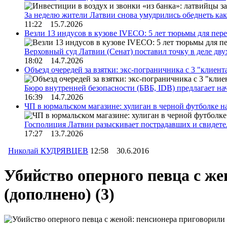
За неделю жители Латвии снова умудрились обеднеть к
11:22 15.7.2026
Везли 13 индусов в кузове IVECO: 5 лет тюрьмы для пер
Верховный суд Латвии (Сенат) поставил точку в деле д
18:02 14.7.2026
Объезд очередей за взятки: экс-пограничника с 3 "клиен
Бюро внутренней безопасности (БВБ, IDB) предлагает н
16:39 14.7.2026
ЧП в юрмальском магазине: хулиган в черной футболке н
Госполиция Латвии разыскивает пострадавших и свидет
17:27 13.7.2026
Николай КУДРЯВЦЕВ
12:58 30.6.2016
Убийство оперного певца с ж
(дополнено)
(3)