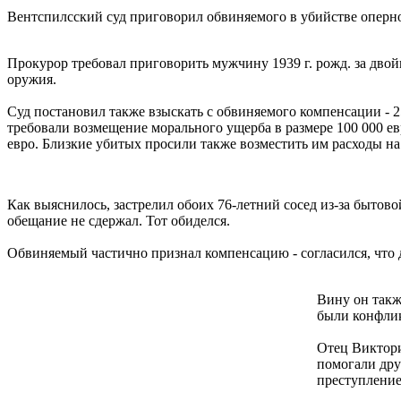
Вентспилсский суд приговорил обвиняемого в убийстве оперно
Прокурор требовал приговорить мужчину 1939 г. рожд. за дво
оружия.
Суд постановил также взыскать с обвиняемого компенсации - 2
требовали возмещение морального ущерба в размере 100 000 ев
евро. Близкие убитых просили также возместить им расходы на
Как выяснилось, застрелил обоих 76-летний сосед из-за быто
обещание не сдержал. Тот обиделся.
Обвиняемый частично признал компенсацию - согласился, что 
Вину он такж
были конфлик
Отец Виктори
помогали друг
преступление