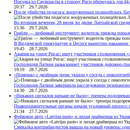
Поездка из Саулкрасты в сторону Риги обернулась для 4
20:37 29.7.2026
После убийства педагога: вооруженных полицейских Лат
Во вторник вечером, 28 июля, во дворе Лиепайской сре
15:36 29.7.2026
Грабли — любимый инструмент: водитель трижды попал
В Видземской прокуратуре в Цесисе вынесено наказани
19:45 28.7.2026
Авария на улице Ригас: ищут участников столкновения «A
Госполиция Латвии разыскивает участников дорожно-тр
19:19 28.7.2026
«Помощь» с двойным дном: украла у соседа с онкологией 
Госполиция Латвии завершила расследование резонансн
14:30 28.7.2026
«Никаких сигналов раньше не было»: тренера подозреваю
Правоохранительные органы начали уголовный процесс 
21:34 27.7.2026
Фейковое авто «Latvijas pasts» и лихая драйверша из Укр
Смекалка контрабандистов вышла на новый уровень: од