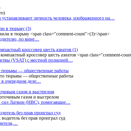
)
 устанавливают личность человека, изображенного на…
или в тюрьму
(3)
водителю, по вине…
омпактный кроссовер шесть азиатов
(1)
Литвы (VSAT) с местной полицией…
сто тюрьмы — общественные работы
у в очередном деле…
точивым газом и выстрелом
х сил Латвии (НВС), помогавшие…
одитель без прав проиграл суд
одителя,…