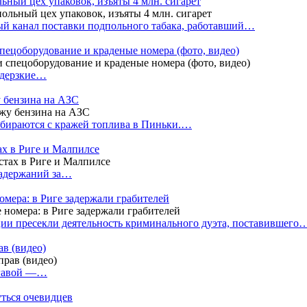
ный цех упаковок, изъяты 4 млн. сигарет
й канал поставки подпольного табака, работавший…
пецоборудование и краденые номера (фото, видео)
 дерзкие…
у бензина на АЗС
бираются с кражей топлива в Пиньки.…
ах в Риге и Малпилсе
задержаний за…
омера: в Риге задержали грабителей
ии пресекли деятельность криминального дуэта, поставившего
в (видео)
лгавой —…
уться очевидцев