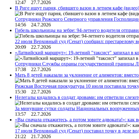
12:47 27.7.2026
В Риге ищут парня, сбившего вазон в летнем кафе (видео
Сотрудники Рижского Северного управления Госполиции
14:56 24.7.2026
Гибель школьницы на зебре: 94-летнего водителя отправ
22 июля Верховный суд (Сенат) сообщил: престарелому 
20:09 22.7.2026
«Латвийский маршрут»: 19-летний "таксист" запихал в к
Сотрудники Службы охраны государственной границы 
17:38 22.7.2026
Мать 8 детей наказали за уклонение от алиментов: вме
Рижская Восточная прокуратура 10 июля поставила точк
15:30 22.7.2026
Нелегалы кидались в солдат дровами: им ответили слезо
За минувшие сутки солдаты Национальных вооруженны
13:57 22.7.2026
«Вы сначала откажитесь, а потом зовите адвоката!»: как в
17 июля Верховный суд (Сенат) поставил точку в деле в
21:22 21.7.2026