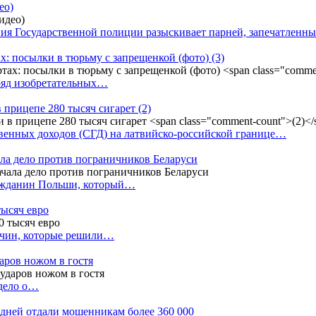
ео)
ния Государственной полиции разыскивает парней, запечатлен
х: посылки в тюрьму с запрещенкой (фото)
(3)
ряд изобретательных…
в прицепе 280 тысяч сигарет
(2)
енных доходов (СГД) на латвийско-российской границе…
ала дело против пограничников Беларуси
ражданин Польши, который…
тысяч евро
жчин, которые решили…
даров ножом в гостя
 дело о…
7 дней отдали мошенникам более 360 000