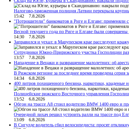
Склад на Югле, курьеры в Скандинавию: накрыли подполь
Налогово-таможенная полиция Латвии перекрыла крупны
15:42 7.8.2026
"Потрошители" банкоматов в Риге и Елгаве: применяли с
Весной текущего года по Риге и Елгаве были совершены
14:30 7.8.2026
Заправился и уехал: в Марупеском крае расследуют краж
Сотрудники Южно-Пририжского участка Госполиции раз
13:57 7.8.2026
Нападение в Вецаки и развращение малолетних: об арест
В Рижском регионе за последнее время проведена серия 
14:34 6.8.2026
400 литров похищенного бензина, наркотики, краденые н
Полицейские рижского Восточного управления Госполиц
13:52 6.8.2026
Обгон на трассе А8 стоил водителю BMW 1400 евро и пра
Очередной лихач решил устроить ралли на трассе под Е
13:09 6.8.2026
В Сигулде водитель сбил велосипедиста: просят откликн