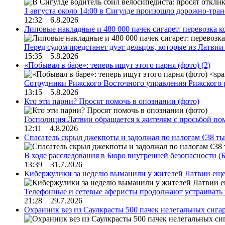
1 августа около 14:00 в Сигулде произошло дорожно-тр
12:32 6.8.2026
Липовые накладные и 480 000 пачек сигарет: перевозка 
Перед судом предстанет дуэт дельцов, которые из Латви
15:35 5.8.2026
«Побывал в баре»: теперь ищут этого парня (фото)
(2)
Сотрудники Рижского Восточного управления Рижского 
13:15 5.8.2026
Кто эти парни? Просят помочь в опознании (фото)
Госполиция Латвии обращается к жителям с просьбой п
12:11 4.8.2026
Спасатель скрыл джекпоты и задолжал по налогам €38 ты
В ходе расследования в Бюро внутренней безопасности 
13:39 31.7.2026
Кибержулики за неделю выманили у жителей Латвии еще
Телефонные и сетевые аферисты продолжают устраивать
21:28 29.7.2026
Охранник вез из Саулкрасты 500 пачек нелегальных сигар