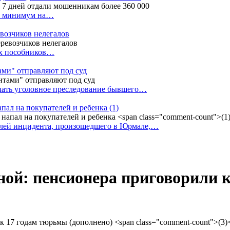
ак минимум на…
евозчиков нелегалов
вух пособников…
тами" отправляют под суд
ачать уголовное преследование бывшего…
апал на покупателей и ребенка
(1)
елей инцидента, произошедшего в Юрмале,…
еной: пенсионера приговорили 