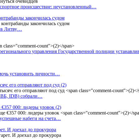
анспортное происшествие: неустановленный…
контрабанды закончилась судом
и в Литву…
регионального управления Государственной полиции устанавл
омочь установить личности…
сяч: его отправляют под суд
(2)
(БВБ, IDB) собрали…
 €357 000: лидеры уловок
(2)
 успешные набеги на счета…
ет. И доехал до прокурора