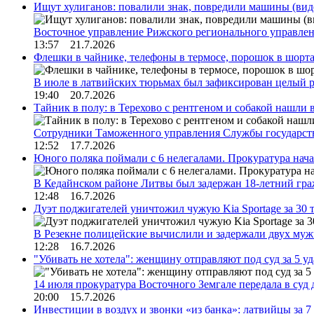
Ищут хулиганов: повалили знак, повредили машины (вид
Восточное управление Рижского регионального управле
13:57 21.7.2026
Флешки в чайнике, телефоны в термосе, порошок в шорта
В июле в латвийских тюрьмах был зафиксирован целый 
19:40 20.7.2026
Тайник в полу: в Терехово с рентгеном и собакой нашли 
Сотрудники Таможенного управления Службы государств
12:52 17.7.2026
Юного поляка поймали с 6 нелегалами. Прокуратура нач
В Кедайнском районе Литвы был задержан 18-летний г
12:48 16.7.2026
Дуэт поджигателей уничтожил чужую Kia Sportage за 30 
В Резекне полицейские вычислили и задержали двух му
12:28 16.7.2026
"Убивать не хотела": женщину отправляют под суд за 5 у
14 июля прокуратура Восточного Земгале передала в суд
20:00 15.7.2026
Инвестиции в воздух и звонки «из банка»: латвийцы за 