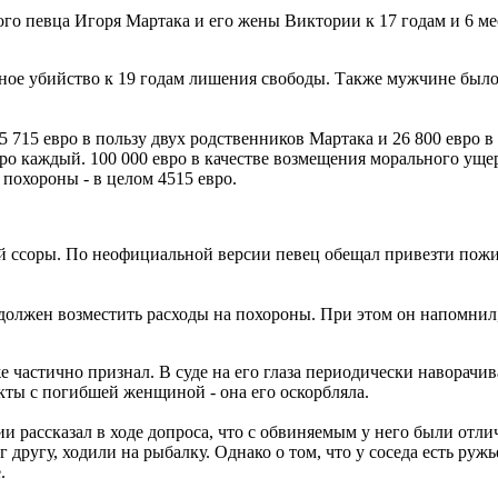
го певца Игоря Мартака и его жены Виктории к 17 годам и 6 ме
йное убийство к 19 годам лишения свободы. Также мужчине был
5 715 евро в пользу двух родственников Мартака и 26 800 евро 
ро каждый. 100 000 евро в качестве возмещения морального ущер
 похороны - в целом 4515 евро.
вой ссоры. По неофициальной версии певец обещал привезти по
должен возместить расходы на похороны. При этом он напомнил,
е частично признал. В суде на его глаза периодически наворачив
ты с погибшей женщиной - она его оскорбляла.
и рассказал в ходе допроса, что с обвиняемым у него были отли
 другу, ходили на рыбалку. Однако о том, что у соседа есть ружь
.