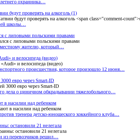
4-летнего охранника…
вии будут проверять на алкоголь
(1)
дней школы…
ся с липовыми польскими правами
е местному жителю, который…
udi» и велосипеда (видео)
анспортного происшествия, которое произошло 12 июня…
3000 евро через Smart-ID
ого дела о циничном обкрадывании тяжелобольного…
т в насилии над ребенком
против тренера детско-юношеского хоккейного клуба…
аины: остановили 21 нелегала
ин из перевозчиков решил…