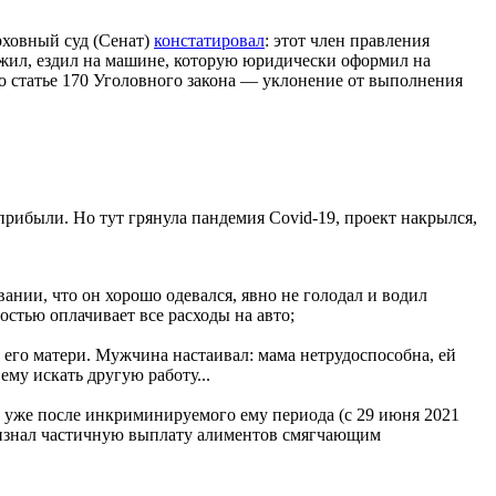
рховный суд (Сенат)
констатировал
: этот член правления
жил, ездил на машине, которую юридически оформил на
о статье 170 Уголовного закона — уклонение от выполнения
прибыли. Но тут грянула пандемия Covid-19, проект накрылся,
ании, что он хорошо одевался, явно не голодал и водил
стью оплачивает все расходы на авто;
 его матери. Мужчина настаивал: мама нетрудоспособна, ей
му искать другую работу...
ь уже после инкриминируемого ему периода (с 29 июня 2021
е признал частичную выплату алиментов смягчающим