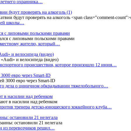
4-летнего охранника…
вии будут проверять на алкоголь
(1)
дней школы…
ся с липовыми польскими правами
е местному жителю, который…
udi» и велосипеда (видео)
анспортного происшествия, которое произошло 12 июня…
3000 евро через Smart-ID
ого дела о циничном обкрадывании тяжелобольного…
т в насилии над ребенком
против тренера детско-юношеского хоккейного клуба…
аины: остановили 21 нелегала
ин из перевозчиков решил…