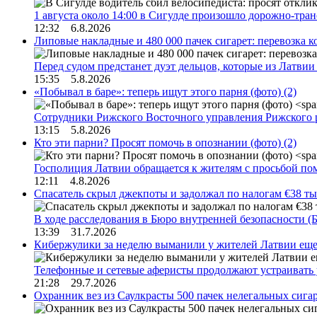
1 августа около 14:00 в Сигулде произошло дорожно-тр
12:32 6.8.2026
Липовые накладные и 480 000 пачек сигарет: перевозка 
Перед судом предстанет дуэт дельцов, которые из Латви
15:35 5.8.2026
«Побывал в баре»: теперь ищут этого парня (фото)
(2)
Сотрудники Рижского Восточного управления Рижского 
13:15 5.8.2026
Кто эти парни? Просят помочь в опознании (фото)
(2)
Госполиция Латвии обращается к жителям с просьбой п
12:11 4.8.2026
Спасатель скрыл джекпоты и задолжал по налогам €38 ты
В ходе расследования в Бюро внутренней безопасности 
13:39 31.7.2026
Кибержулики за неделю выманили у жителей Латвии еще
Телефонные и сетевые аферисты продолжают устраивать
21:28 29.7.2026
Охранник вез из Саулкрасты 500 пачек нелегальных сигар