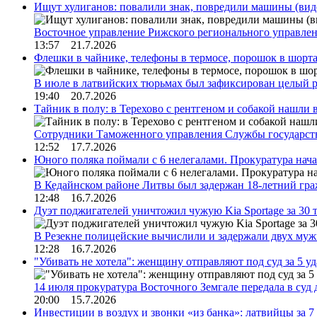
Ищут хулиганов: повалили знак, повредили машины (вид
Восточное управление Рижского регионального управле
13:57 21.7.2026
Флешки в чайнике, телефоны в термосе, порошок в шорта
В июле в латвийских тюрьмах был зафиксирован целый 
19:40 20.7.2026
Тайник в полу: в Терехово с рентгеном и собакой нашли 
Сотрудники Таможенного управления Службы государств
12:52 17.7.2026
Юного поляка поймали с 6 нелегалами. Прокуратура нач
В Кедайнском районе Литвы был задержан 18-летний г
12:48 16.7.2026
Дуэт поджигателей уничтожил чужую Kia Sportage за 30 
В Резекне полицейские вычислили и задержали двух му
12:28 16.7.2026
"Убивать не хотела": женщину отправляют под суд за 5 у
14 июля прокуратура Восточного Земгале передала в суд
20:00 15.7.2026
Инвестиции в воздух и звонки «из банка»: латвийцы за 