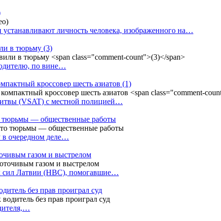
)
 устанавливают личность человека, изображенного на…
или в тюрьму
(3)
водителю, по вине…
омпактный кроссовер шесть азиатов
(1)
Литвы (VSAT) с местной полицией…
сто тюрьмы — общественные работы
у в очередном деле…
точивым газом и выстрелом
х сил Латвии (НВС), помогавшие…
одитель без прав проиграл суд
одителя,…