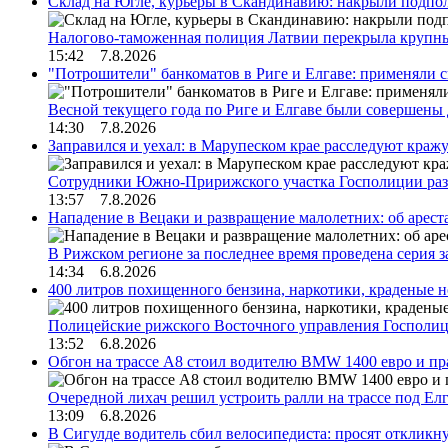
Склад на Югле, курьеры в Скандинавию: накрыли подполь
Налогово-таможенная полиция Латвии перекрыла крупны
15:42 7.8.2026
"Потрошители" банкоматов в Риге и Елгаве: применяли с
Весной текущего года по Риге и Елгаве были совершены
14:30 7.8.2026
Заправился и уехал: в Марупеском крае расследуют краж
Сотрудники Южно-Пририжского участка Госполиции раз
13:57 7.8.2026
Нападение в Вецаки и развращение малолетних: об арест
В Рижском регионе за последнее время проведена серия 
14:34 6.8.2026
400 литров похищенного бензина, наркотики, краденые н
Полицейские рижского Восточного управления Госполиц
13:52 6.8.2026
Обгон на трассе А8 стоил водителю BMW 1400 евро и пра
Очередной лихач решил устроить ралли на трассе под Е
13:09 6.8.2026
В Сигулде водитель сбил велосипедиста: просят откликн