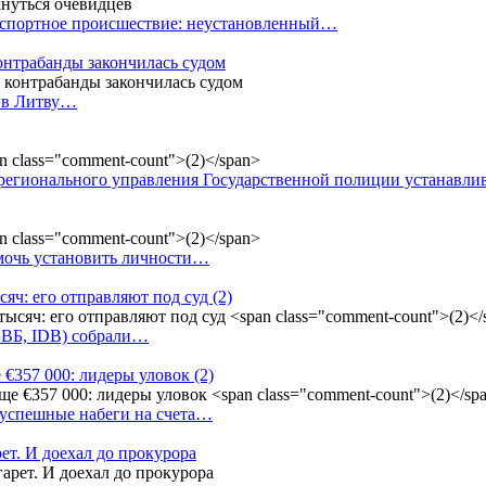
анспортное происшествие: неустановленный…
контрабанды закончилась судом
и в Литву…
регионального управления Государственной полиции устанавл
омочь установить личности…
сяч: его отправляют под суд
(2)
(БВБ, IDB) собрали…
 €357 000: лидеры уловок
(2)
 успешные набеги на счета…
ет. И доехал до прокурора