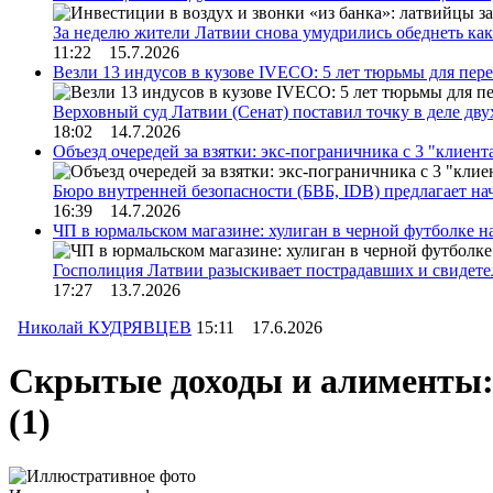
За неделю жители Латвии снова умудрились обеднеть к
11:22 15.7.2026
Везли 13 индусов в кузове IVECO: 5 лет тюрьмы для пер
Верховный суд Латвии (Сенат) поставил точку в деле д
18:02 14.7.2026
Объезд очередей за взятки: экс-пограничника с 3 "клиен
Бюро внутренней безопасности (БВБ, IDB) предлагает н
16:39 14.7.2026
ЧП в юрмальском магазине: хулиган в черной футболке н
Госполиция Латвии разыскивает пострадавших и свидет
17:27 13.7.2026
Николай КУДРЯВЦЕВ
15:11 17.6.2026
Скрытые доходы и алименты: 
(1)