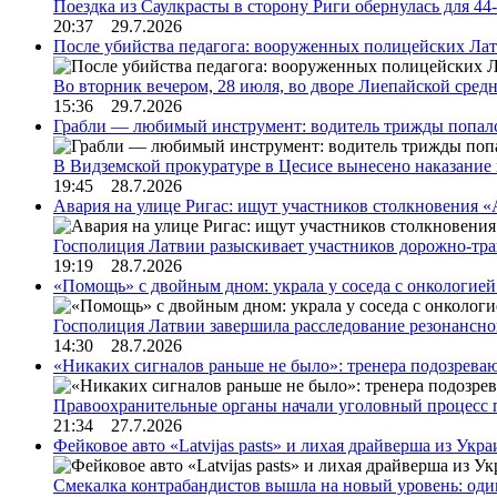
Поездка из Саулкрасты в сторону Риги обернулась для 4
20:37 29.7.2026
После убийства педагога: вооруженных полицейских Лат
Во вторник вечером, 28 июля, во дворе Лиепайской сре
15:36 29.7.2026
Грабли — любимый инструмент: водитель трижды попал
В Видземской прокуратуре в Цесисе вынесено наказани
19:45 28.7.2026
Авария на улице Ригас: ищут участников столкновения «A
Госполиция Латвии разыскивает участников дорожно-тр
19:19 28.7.2026
«Помощь» с двойным дном: украла у соседа с онкологией 
Госполиция Латвии завершила расследование резонансн
14:30 28.7.2026
«Никаких сигналов раньше не было»: тренера подозреваю
Правоохранительные органы начали уголовный процесс 
21:34 27.7.2026
Фейковое авто «Latvijas pasts» и лихая драйверша из Укр
Смекалка контрабандистов вышла на новый уровень: од