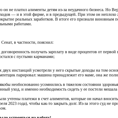
 он не платил алименты детям из-за неудачного бизнеса. Но Ве
одов — и в этой фирме, и в предыдущей. При этом он неплохо 
крытие реальных заработков. В итоге его признали виновным п
льными работами.
Сенат, в частности, пояснил:
 договоренность получать зарплату в виде процентов от первой 
остался с пустыми карманами;
х двух инстанций усмотрели у него скрытые доходы на том основ
ентщик парировал: машина принадлежит его маме, она же полно
 якобы необоснованно усомнились в тяжелом состоянии здоровья
нный уход, и именно необходимость сидеть у ее постели мешала е
были учтены платежи в счет алиментов, которые он начал вносит
преля 2023 года), чтобы как-то закрыть долг. Из-за этого суд н
вом.
ыло устроиться на работу!