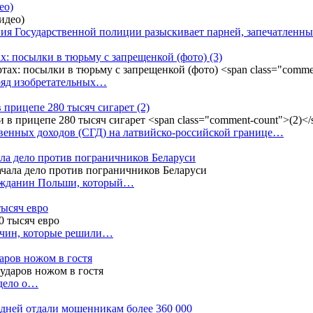
ео)
ния Государственной полиции разыскивает парней, запечатлен
х: посылки в тюрьму с запрещенкой (фото)
(3)
ряд изобретательных…
в прицепе 280 тысяч сигарет
(2)
енных доходов (СГД) на латвийско-российской границе…
ала дело против пограничников Беларуси
ражданин Польши, который…
тысяч евро
жчин, которые решили…
даров ножом в гостя
 дело о…
7 дней отдали мошенникам более 360 000