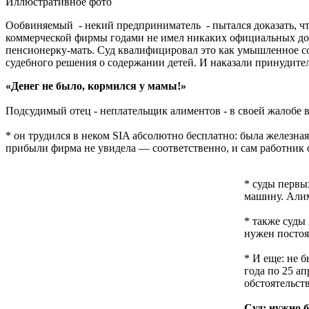
Иллюстративное фото
Ообвиняемый - некий предприниматель - пытался доказать, что
коммерческой фирмы годами не имел никаких официальных дох
пенсионерку-мать. Суд квалифицировал это как умышленное со
судебного решения о содержании детей. И наказали принудите
«Денег не было, кормился у мамы!»
Подсудимый отец - неплательщик алиментов - в своей жалобе в 
* он трудился в неком SIA абсолютно бесплатно: была железная
прибыли фирма не увидела — соответственно, и сам работник 
* суды первы
машину. Алим
* также суды
нужен постоя
* И еще: не 
года по 25 а
обстоятельст
Суд: нужно б