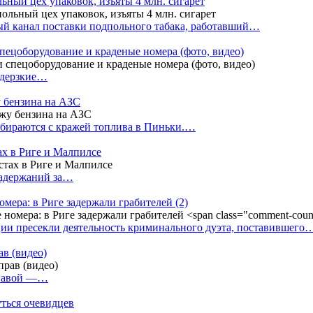
ный цех упаковок, изъяты 4 млн. сигарет
й канал поставки подпольного табака, работавший…
пецоборудование и краденые номера (фото, видео)
 дерзкие…
у бензина на АЗС
бираются с кражей топлива в Пиньки.…
ах в Риге и Малпилсе
задержаний за…
омера: в Риге задержали грабителей
(2)
ии пресекли деятельность криминального дуэта, поставившего
в (видео)
лгавой —…
уться очевидцев