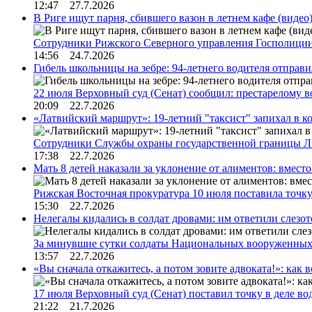
12:47 27.7.2026
В Риге ищут парня, сбившего вазон в летнем кафе (видео
Сотрудники Рижского Северного управления Госполиции
14:56 24.7.2026
Гибель школьницы на зебре: 94-летнего водителя отправ
22 июля Верховный суд (Сенат) сообщил: престарелому 
20:09 22.7.2026
«Латвийский маршрут»: 19-летний "таксист" запихал в к
Сотрудники Службы охраны государственной границы 
17:38 22.7.2026
Мать 8 детей наказали за уклонение от алиментов: вме
Рижская Восточная прокуратура 10 июля поставила точк
15:30 22.7.2026
Нелегалы кидались в солдат дровами: им ответили слезо
За минувшие сутки солдаты Национальных вооруженны
13:57 22.7.2026
«Вы сначала откажитесь, а потом зовите адвоката!»: как в
17 июля Верховный суд (Сенат) поставил точку в деле в
21:22 21.7.2026