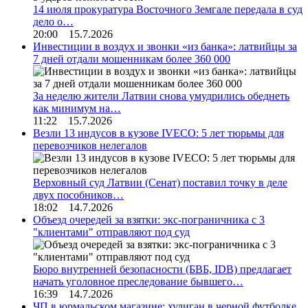
14 июля прокуратура Восточного Земгале передала в суд
дело о…
20:00 15.7.2026
Инвестиции в воздух и звонки «из банка»: латвийцы за
7 дней отдали мошенникам более 360 000
За неделю жители Латвии снова умудрились обеднеть
как минимум на…
11:22 15.7.2026
Везли 13 индусов в кузове IVECO: 5 лет тюрьмы для
перевозчиков нелегалов
Верховный суд Латвии (Сенат) поставил точку в деле
двух пособников…
18:02 14.7.2026
Объезд очередей за взятки: экс-пограничника с 3
"клиентами" отправляют под суд
Бюро внутренней безопасности (БВБ, IDB) предлагает
начать уголовное преследование бывшего…
16:39 14.7.2026
ЧП в юрмальском магазине: хулиган в черной футболке