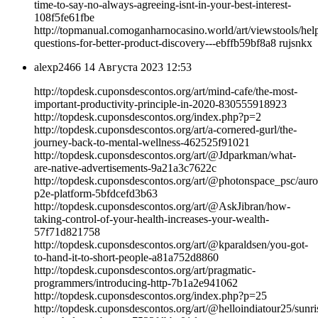
time-to-say-no-always-agreeing-isnt-in-your-best-interest-
108f5fe61fbe
http://topmanual.comoganharnocasino.world/art/viewstools/help
questions-for-better-product-discovery-️-️-ebffb59bf8a8 rujsnkx
alexp2466
14 Августа 2023 12:53
http://topdesk.cuponsdescontos.org/art/mind-cafe/the-most-
important-productivity-principle-in-2020-830555918923
http://topdesk.cuponsdescontos.org/index.php?p=2
http://topdesk.cuponsdescontos.org/art/a-cornered-gurl/the-
journey-back-to-mental-wellness-462525f91021
http://topdesk.cuponsdescontos.org/art/@Jdparkman/what-
are-native-advertisements-9a21a3c7622c
http://topdesk.cuponsdescontos.org/art/@photonspace_psc/auro
p2e-platform-5bfdcefd3b63
http://topdesk.cuponsdescontos.org/art/@AskJibran/how-
taking-control-of-your-health-increases-your-wealth-
57f71d821758
http://topdesk.cuponsdescontos.org/art/@kparaldsen/you-got-
to-hand-it-to-short-people-a81a752d8860
http://topdesk.cuponsdescontos.org/art/pragmatic-
programmers/introducing-http-7b1a2e941062
http://topdesk.cuponsdescontos.org/index.php?p=25
http://topdesk.cuponsdescontos.org/art/@helloindiatour25/sunri