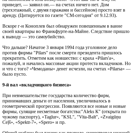
приведет, — заявил он.— на счетах ничего нет. Дом
(трехэтажный, с двумя гаражами и бассейном) просто взят в
аренду. (Цитируется по газете "СМ-сегодня" от 9.12.93).
Вскоре г-н Коноплев был обнаружен повешенным в ванне
своей квартиры во Франкфурте-на-Майне. Следствие пришло
к выводу — это самоубийство.
Что дальше? Начатое 3 января 1994 года уголовное дело
против фирмы "Pilars" после смерти президента пришлось
прекратить. Отметим как новшество: с краха «Pilars'а»,
пожалуй, и начались массовые акции протеста вкладчиков. Но
и что с того? «Чемоданы» денег исчезли, на счетах «Pilarsа» —
было пусто.
9-й вал «вкладчицкого бизнеса»
При невмешательстве государства количество фирм,
принимавших деньги от населения, увеличивалось в
геометрической прогрессии. Появляются все новые и новые
фирмы, сулящие несметные богатства:"Aleks К" (открыта по
чужому паспорту), «Taglur», "KSL", "Vita-Balt", «Zvaigūņu
Ceļš», «Spektr-7», «Spero» и пр.
Общий шаблон был таким: как правило, существовал нижний