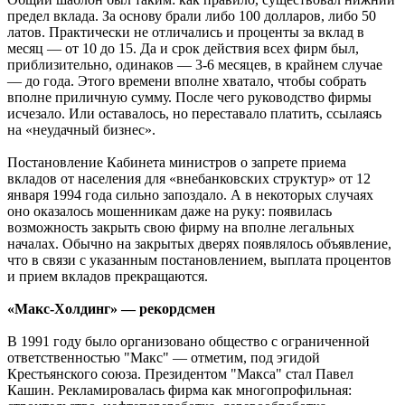
предел вклада. За основу брали либо 100 долларов, либо 50
латов. Практически не отличались и проценты за вклад в
месяц — от 10 до 15. Да и срок действия всех фирм был,
приблизительно, одинаков — 3-6 месяцев, в крайнем случае
— до года. Этого времени вполне хватало, чтобы собрать
вполне приличную сумму. После чего руководство фирмы
исчезало. Или оставалось, но переставало платить, ссылаясь
на «неудачный бизнес».
Постановление Кабинета министров о запрете приема
вкладов от населения для «внебанковских структур» от 12
января 1994 года сильно запоздало. А в некоторых случаях
оно оказалось мошенникам даже на руку: появилась
возможность закрыть свою фирму на вполне легальных
началах. Обычно на закрытых дверях появлялось объявление,
что в связи с указанным постановлением, выплата процентов
и прием вкладов прекращаются.
«Макс-Холдинг» — рекордсмен
В 1991 году было организовано общество с ограниченной
ответственностью "Макс" — отметим, под эгидой
Крестьянского союза. Президентом "Макса" стал Павел
Кашин. Рекламировалась фирма как многопрофильная: