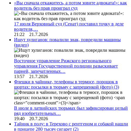
«Вы сначала откажитесь, а потом зовите адвоката!»: как
водитель без прав проиграл суд
17 июля Верховный суд (Сенат) поставил точку в деле
водителя,…
21:22 21.7.2026
Ищут хулиганов: повалили знак, повредили машины
(видео)
Восточное управление Рижского регионального
управления Государственной полиции разыскивает
парней, запечатленных…
13:57 21.7.2026
Флешки в чайнике, телефоны в термосе, порошок в
шортах: посылки в тюрьму с запрещенкой (фото)
(3)
В июле в латвийских тюрьмах был зафиксирован целый
ряд изобретательных…
19:40 20.7.2026
Тайник в полу: в Терехово с рентгеном и собакой нашли
в прицепе 280 тысяч сигарет
(2)