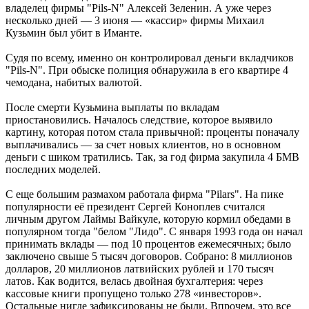
владелец фирмы "Pils-N" Алексей Зеленин. А уже через
несколько дней — 3 июня — «кассир» фирмы Михаил
Кузьмин был убит в Иманте.
Судя по всему, именно он контролировал деньги вкладчиков
"Pils-N". При обыске полиция обнаружила в его квартире 4
чемодана, набитых валютой.
После смерти Кузьмина выплаты по вкладам
приостановились. Началось следствие, которое выявило
картину, которая потом стала привычной: проценты поначалу
выплачивались — за счет новых клиентов, но в основном
деньги с шиком тратились. Так, за год фирма закупила 4 БМВ
последних моделей.
С еще большим размахом работала фирма "Pilars". На пике
популярности её президент Сергей Коноплев считался
личным другом Лаймы Вайкуле, которую кормил обедами в
популярном тогда "белом "Лидо". С января 1993 года он начал
принимать вклады — под 10 процентов ежемесячных; было
заключено свыше 5 тысяч договоров. Собрано: 8 миллионов
долларов, 20 миллионов латвийских рублей и 170 тысяч
латов. Как водится, велась двойная бухгалтерия: через
кассовые книги пропущено только 278 «инвесторов».
Остальные нигде зафиксированы не были. Впрочем, это все