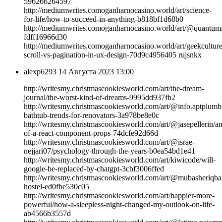
596266264597
http://mediumwrites.comoganharnocasino.world/art/science-
for-life/how-to-succeed-in-anything-b818bf1d68b0
http://mediumwrites.comoganharnocasino.world/art/@quantumin
fdff16966d30
http://mediumwrites.comoganharnocasino.world/art/geekculture/
scroll-vs-pagination-in-ux-design-70d9c4956405 rujsnkx
alexp6293
14 Августа 2023 13:00
http://writesmy.christmascookiesworld.com/art/the-dream-
journal/the-worst-kind-of-dreams-9995dd937fb2
http://writesmy.christmascookiesworld.com/art/@info.aptplumb
bathtub-trends-for-renovators-3a978be8e0c
http://writesmy.christmascookiesworld.com/art/@jasepellerin/a
of-a-react-component-props-74dcfe92d66d
http://writesmy.christmascookiesworld.com/art/@israe-
nejjari07/psychology-through-the-years-b0ea54bd1e41
http://writesmy.christmascookiesworld.com/art/kiwicode/will-
google-be-replaced-by-chatgpt-3cbf3006ffed
http://writesmy.christmascookiesworld.com/art/@mubasheriqbal
hostel-ed0fbe530c05
http://writesmy.christmascookiesworld.com/art/happier-more-
powerful/how-a-sleepless-night-changed-my-outlook-on-life-
ab4566b3557d