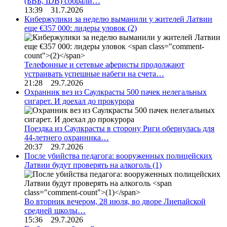
(БВБ, IDB) собрали…
13:39 31.7.2026
Кибержулики за неделю выманили у жителей Латвии
еще €357 000: лидеры уловок
(2)
Телефонные и сетевые аферисты продолжают
устраивать успешные набеги на счета…
21:28 29.7.2026
Охранник вез из Саулкрасты 500 пачек нелегальных
сигарет. И доехал до прокурора
Поездка из Саулкрасты в сторону Риги обернулась для
44-летнего охранника…
20:37 29.7.2026
После убийства педагога: вооруженных полицейских
Латвии будут проверять на алкоголь
(1)
Во вторник вечером, 28 июля, во дворе Лиепайской
средней школы…
15:36 29.7.2026