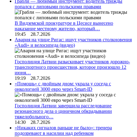
Грабли — любимый инструмент: водитель трижды
попался с липовыми польскими правами
В Видземской прокуратуре в Цесисе вынесено
наказание местному жителю, который…
19:45 28.7.2026
Авария на улице Ригас: ищут участников столкновения
«Audi» и велосипеда (видео)
Госполиция Латвии разыскивает участников дорожно-
транспортного происшествия, которое произошло 12
июня…
19:19 28.7.2026
«Помощь» с двойным дном: украла у соседа с
онкологией 3000 евро через Smart-ID
Госполиция Латвии завершила расследование
резонансного дела о циничном обкрадывании
тяжелобольного…
14:30 28.7.2026
«Никаких сигналов раньше не было»: тренера
подозревают в насилии над ребенком