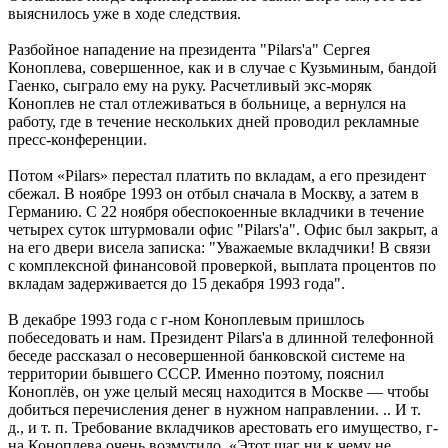
выяснилось уже в ходе следствия.
Разбойное нападение на президента "Pilars'а" Сергея
Коноплева, совершенное, как и в случае с Кузьминым, бандой
Гаенко, сыграло ему на руку. Расчетливый экс-моряк
Коноплев не стал отлеживаться в больнице, а вернулся на
работу, где в течение нескольких дней проводил рекламные
пресс-конференции.
Потом «Pilars» перестал платить по вкладам, а его президент
сбежал. В ноябре 1993 он отбыл сначала в Москву, а затем в
Германию. С 22 ноября обеспокоенные вкладчики в течение
четырех суток штурмовали офис "Pilars'а". Офис был закрыт, а
на его двери висела записка: "Уважаемые вкладчики! В связи
с комплексной финансовой проверкой, выплата процентов по
вкладам задерживается до 15 декабря 1993 года".
В декабре 1993 года с г-ном Коноплевым пришлось
побеседовать и нам. Президент Pilars'а в длинной телефонной
беседе рассказал о несовершенной банковской системе на
территории бывшего СССР. Именно поэтому, пояснил
Коноплёв, он уже целый месяц находится в Москве — чтобы
добиться перечисления денег в нужном направлении. .. И т.
д., и т. п. Требование вкладчиков арестовать его имущество, г-
на Коноплева очень возмутило. «Этот шаг ни к чему не