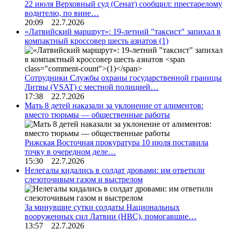
22 июля Верховный суд (Сенат) сообщил: престарелому
водителю, по вине…
20:09 22.7.2026
«Латвийский маршрут»: 19-летний "таксист" запихал в
компактный кроссовер шесть азиатов
(1)
Сотрудники Службы охраны государственной границы
Литвы (VSAT) с местной полицией…
17:38 22.7.2026
Мать 8 детей наказали за уклонение от алиментов:
вместо тюрьмы — общественные работы
Рижская Восточная прокуратура 10 июля поставила
точку в очередном деле…
15:30 22.7.2026
Нелегалы кидались в солдат дровами: им ответили
слезоточивым газом и выстрелом
За минувшие сутки солдаты Национальных
вооруженных сил Латвии (НВС), помогавшие…
13:57 22.7.2026