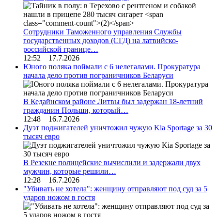
Сотрудники Таможенного управления Службы
государственных доходов (СГД) на латвийско-
российской границе…
12:52 17.7.2026
Юного поляка поймали с 6 нелегалами. Прокуратура
начала дело против пограничников Беларуси
В Кедайнском районе Литвы был задержан 18-летний
гражданин Польши, который…
12:48 16.7.2026
Дуэт поджигателей уничтожил чужую Kia Sportage за 30
тысяч евро
В Резекне полицейские вычислили и задержали двух
мужчин, которые решили…
12:28 16.7.2026
"Убивать не хотела": женщину отправляют под суд за 5
ударов ножом в гостя