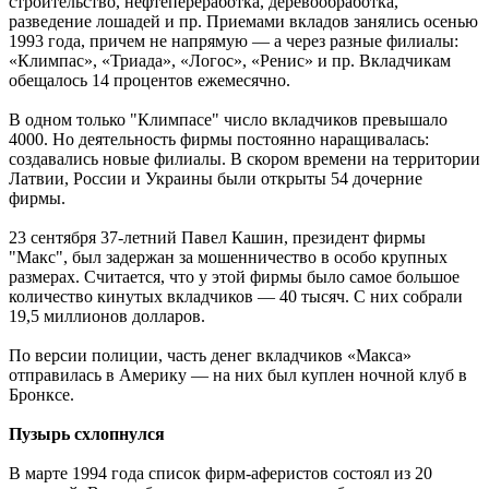
строительство, нефтепереработка, деревообработка,
разведение лошадей и пр. Приемами вкладов занялись осенью
1993 года, причем не напрямую — а через разные филиалы:
«Климпас», «Триада», «Логос», «Ренис» и пр. Вкладчикам
обещалось 14 процентов ежемесячно.
В одном только "Климпасе" число вкладчиков превышало
4000. Но деятельность фирмы постоянно наращивалась:
создавались новые филиалы. В скором времени на территории
Латвии, России и Украины были открыты 54 дочерние
фирмы.
23 сентября 37-летний Павел Кашин, президент фирмы
"Макс", был задержан за мошенничество в особо крупных
размерах. Считается, что у этой фирмы было самое большое
количество кинутых вкладчиков — 40 тысяч. С них собрали
19,5 миллионов долларов.
По версии полиции, часть денег вкладчиков «Макса»
отправилась в Америку — на них был куплен ночной клуб в
Бронксе.
Пузырь схлопнулся
В марте 1994 года список фирм-аферистов состоял из 20