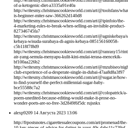
http://writesmy.christmascookiesworld.com/art/@fatima.najamm
of-a-ketogenic-diet-a3335a91e40a
http://writesmy.christmascookiesworld.com/art/@toolsfans/wha
is-beginner-miter-saw-366262d140d8
http://writesmy.christmascookiesworld.com/art/@ipinfoio/the-
4-marketing-rules-to-break-when-selling-an-invisible-product-
827346745fa7
http://writesmy.christmascookiesworld.com/art/@agniskebaya/
kebaya-wisuda-surabaya-di-agnis-kebaya-085156160058-
c5b118f7f8d9
http://writesmy.christmascookiesworld.com/art/@ranrasy15/rint
air-yang-semula-menyapu-kulit-kini-mulai-terasa-mencekik-
bf100aa226b2
http://writesmy.christmascookiesworld.com/art/@mzubiseo/nigh
club-experience-of-a-desperate-single-in-dubai-47aa8d8a3f97
http://writesmy.christmascookiesworld.com/art/@sugar.ie/how-
to-find-yourself-the-perfect-millennial-sugar-baby-
bce55588c7a2
http://writesmy.christmascookiesworld.com/art/@colopatrick/a-
poem-unedited-because-editing-would-make-it-prose-no-
wonder-poets-are-so-free-3d2849f6f5dc rujsnkx
alexp9209
14 Августа 2023 13:06
http://frpostsnotes.cigarettessalecoupons.com/art/promenad/the-
10-key-pieces-of-advice-for-dating-in-your-40s-dabc11c729af