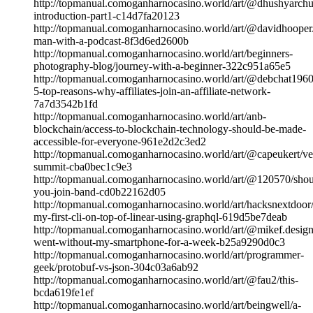
http://topmanual.comoganharnocasino.world/art/@dhushyarchu
introduction-part1-c14d7fa20123
http://topmanual.comoganharnocasino.world/art/@davidhooper
man-with-a-podcast-8f3d6ed2600b
http://topmanual.comoganharnocasino.world/art/beginners-
photography-blog/journey-with-a-beginner-322c951a65e5
http://topmanual.comoganharnocasino.world/art/@debchat1960
5-top-reasons-why-affiliates-join-an-affiliate-network-
7a7d3542b1fd
http://topmanual.comoganharnocasino.world/art/anb-
blockchain/access-to-blockchain-technology-should-be-made-
accessible-for-everyone-961e2d2c3ed2
http://topmanual.comoganharnocasino.world/art/@capeukert/ve
summit-cba0bec1c9e3
http://topmanual.comoganharnocasino.world/art/@120570/shou
you-join-band-cd0b22162d05
http://topmanual.comoganharnocasino.world/art/hacksnextdoor/
my-first-cli-on-top-of-linear-using-graphql-619d5be7deab
http://topmanual.comoganharnocasino.world/art/@mikef.design
went-without-my-smartphone-for-a-week-b25a9290d0c3
http://topmanual.comoganharnocasino.world/art/programmer-
geek/protobuf-vs-json-304c03a6ab92
http://topmanual.comoganharnocasino.world/art/@fau2/this-
bcda619fe1ef
http://topmanual.comoganharnocasino.world/art/beingwell/a-