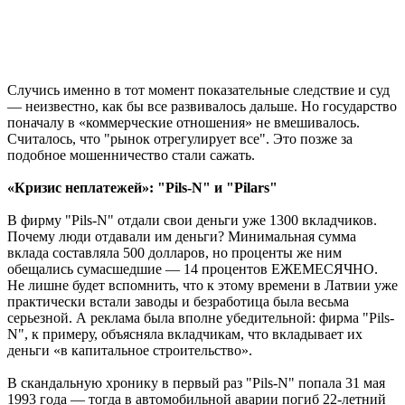
Случись именно в тот момент показательные следствие и суд
— неизвестно, как бы все развивалось дальше. Но государство
поначалу в «коммерческие отношения» не вмешивалось.
Считалось, что "рынок отрегулирует все". Это позже за
подобное мошенничество стали сажать.
«Кризис неплатежей»: "Pils-N" и "Pilars"
В фирму "Pils-N" отдали свои деньги уже 1300 вкладчиков.
Почему люди отдавали им деньги? Минимальная сумма
вклада составляла 500 долларов, но проценты же ним
обещались сумасшедшие — 14 процентов ЕЖЕМЕСЯЧНО.
Не лишне будет вспомнить, что к этому времени в Латвии уже
практически встали заводы и безработица была весьма
серьезной. А реклама была вполне убедительной: фирма "Pils-
N", к примеру, объясняла вкладчикам, что вкладывает их
деньги «в капитальное строительство».
В скандальную хронику в первый раз "Pils-N" попала 31 мая
1993 года — тогда в автомобильной аварии погиб 22-летний