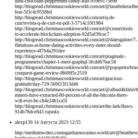
dark-chocolate-peppermint-candy-loaf-959e9175e98
http://blogread.christmascookiesworld.com/art/@laraibshera/the
fear-5f3c4c9558bd
http://blogread.christmascookiesworld.com/art/q-de-
cuir/revista-q-de-cuir-en-pdf-3-5714c10f1984
http://blogread.christmascookiesworld.com/art/@cnusri/tools-
to-accelerate-blockchain-adoption-92d5af39cac7
http://blogread.christmascookiesworld.com/art/@datesgalore/7-
flirtatious-at-home-dating-activities-every-dater-should-
experience-4f7b4a291dee
http://blogread.christmascookiesworld.com/art/pragmatic-
programmers/chapter-1-meet-graphql-3fcdd67bac58
http://blogread.christmascookiesworld.com/art/@popspetra/bra
conquest-game-review-f869ff5c2519
http://blogread.christmascookiesworld.com/art/gracious-
gratitude/day-729-569f23f13d46
http://blogread.christmascookiesworld.com/art/@albud4kfahri/b
miners-have-extracted-80-percent-of-all-the-bitcoins-there-
will-ever-be-c84e24b1ca5f
http://blogread.christmascookiesworld.com/art/the-lark/flaws-
914b78dce843 rujsnkx
alexp139
14 Августа 2023 12:55
http://mediumwrites.comoganharnocasino.world/art/@beatthew