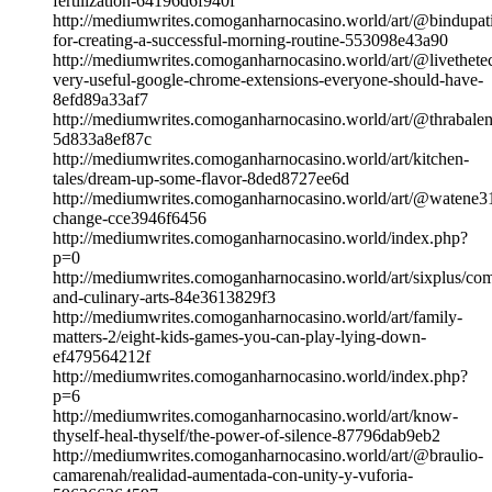
fertilization-64196d6f940f
http://mediumwrites.comoganharnocasino.world/art/@bindupatid
for-creating-a-successful-morning-routine-553098e43a90
http://mediumwrites.comoganharnocasino.world/art/@livethete
very-useful-google-chrome-extensions-everyone-should-have-
8efd89a33af7
http://mediumwrites.comoganharnocasino.world/art/@thrabale
5d833a8ef87c
http://mediumwrites.comoganharnocasino.world/art/kitchen-
tales/dream-up-some-flavor-8ded8727ee6d
http://mediumwrites.comoganharnocasino.world/art/@watene31
change-cce3946f6456
http://mediumwrites.comoganharnocasino.world/index.php?
p=0
http://mediumwrites.comoganharnocasino.world/art/sixplus/co
and-culinary-arts-84e3613829f3
http://mediumwrites.comoganharnocasino.world/art/family-
matters-2/eight-kids-games-you-can-play-lying-down-
ef479564212f
http://mediumwrites.comoganharnocasino.world/index.php?
p=6
http://mediumwrites.comoganharnocasino.world/art/know-
thyself-heal-thyself/the-power-of-silence-87796dab9eb2
http://mediumwrites.comoganharnocasino.world/art/@braulio-
camarenah/realidad-aumentada-con-unity-y-vuforia-