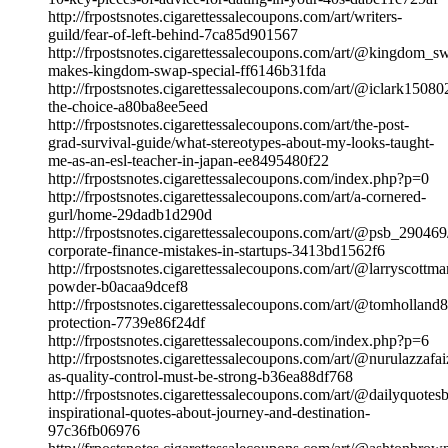
http://frpostsnotes.cigarettessalecoupons.com/art/writers-
guild/fear-of-left-behind-7ca85d901567
http://frpostsnotes.cigarettessalecoupons.com/art/@kingdom_s
makes-kingdom-swap-special-ff6146b31fda
http://frpostsnotes.cigarettessalecoupons.com/art/@iclark1508
the-choice-a80ba8ee5eed
http://frpostsnotes.cigarettessalecoupons.com/art/the-post-
grad-survival-guide/what-stereotypes-about-my-looks-taught-
me-as-an-esl-teacher-in-japan-ee8495480f22
http://frpostsnotes.cigarettessalecoupons.com/index.php?p=0
http://frpostsnotes.cigarettessalecoupons.com/art/a-cornered-
gurl/home-29dadb1d290d
http://frpostsnotes.cigarettessalecoupons.com/art/@psb_290469
corporate-finance-mistakes-in-startups-3413bd1562f6
http://frpostsnotes.cigarettessalecoupons.com/art/@larryscottm
powder-b0acaa9dcef8
http://frpostsnotes.cigarettessalecoupons.com/art/@tomholland
protection-7739e86f24df
http://frpostsnotes.cigarettessalecoupons.com/index.php?p=6
http://frpostsnotes.cigarettessalecoupons.com/art/@nurulazzaf
as-quality-control-must-be-strong-b36ea88df768
http://frpostsnotes.cigarettessalecoupons.com/art/@dailyquotes
inspirational-quotes-about-journey-and-destination-
97c36fb06976