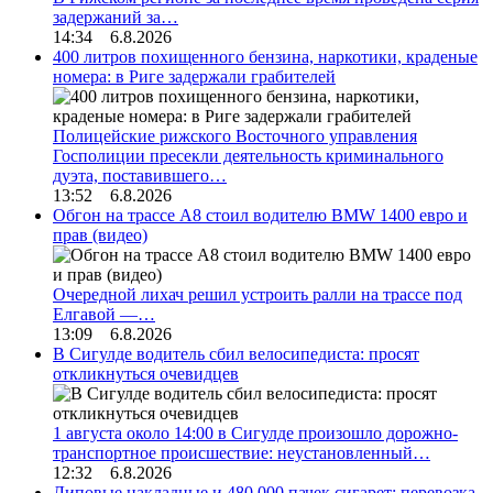
задержаний за…
14:34 6.8.2026
400 литров похищенного бензина, наркотики, краденые
номера: в Риге задержали грабителей
Полицейские рижского Восточного управления
Госполиции пресекли деятельность криминального
дуэта, поставившего…
13:52 6.8.2026
Обгон на трассе А8 стоил водителю BMW 1400 евро и
прав (видео)
Очередной лихач решил устроить ралли на трассе под
Елгавой —…
13:09 6.8.2026
В Сигулде водитель сбил велосипедиста: просят
откликнуться очевидцев
1 августа около 14:00 в Сигулде произошло дорожно-
транспортное происшествие: неустановленный…
12:32 6.8.2026
Липовые накладные и 480 000 пачек сигарет: перевозка