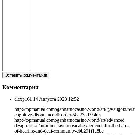
Комментарии
alexp161
14 Августа 2023 12:52
http://topmanual.comoganharnocasino.world/art/@vailgold/relat
cognitive-dissonance-disorder-58a27cd754e3
http://topmanual.comoganharnocasino.world/art/advanced-
design-for-ai/an-immersive-musical-experience-for-the-hard-
of-hearing-and-deaf-community-cbb291f1a8be