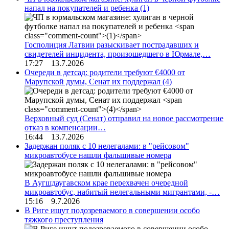
напал на покупателей и ребенка
(1)
Госполиция Латвии разыскивает пострадавших и
свидетелей инцидента, произошедшего в Юрмале,…
17:27 13.7.2026
Очереди в детсад: родители требуют €4000 от
Марупской думы, Сенат их поддержал
(4)
Верховный суд (Сенат) отправил на новое рассмотрение
отказ в компенсации…
16:44 13.7.2026
Задержан поляк с 10 нелегалами: в "рейсовом"
микроавтобусе нашли фальшивые номера
В Аугшдаугавском крае перехвачен очередной
микроавтобус, набитый нелегальными мигрантами, -…
15:16 9.7.2026
В Риге ищут подозреваемого в совершении особо
тяжкого преступления