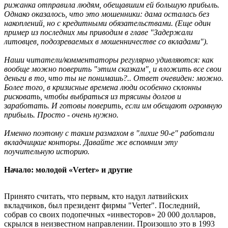
рижанка отправила людям, обещавшим ей большую прибыль.
Однако оказалось, что это мошенники: дама осталась без
накоплений, но с кредитными обязательствами. (Еще один
пример из последних мы приводим в главе "Задержали
литовцев, подозреваемых в мошенничестве со вкладами").
Наши читатели/комментаторы регулярно удивляются: как
вообще можно поверить "этим сказкам", и вложить все свои
деньги в то, что ты не понимашь?.. Ответ очевиден: можно.
Более того, в кризисные времена люди особенно склонны
рисковать, чтобы выбраться из трясины долгов и
заработать. И готовы поверить, если им обещают огромную
прибыль. Просто - очень нужно.
Именно поэтому с таким размахом в "лихие 90-е" работали
вкладчицкие конторы. Давайте же вспомним эту
поучительную историю.
Начало: молодой «Verter» и другие
Принято считать, что первым, кто надул латвийских
вкладчиков, был президент фирмы "Verter". Последний,
собрав со своих подопечных «инвесторов» 20 000 долларов,
скрылся в неизвестном направлении. Произошло это в 1993