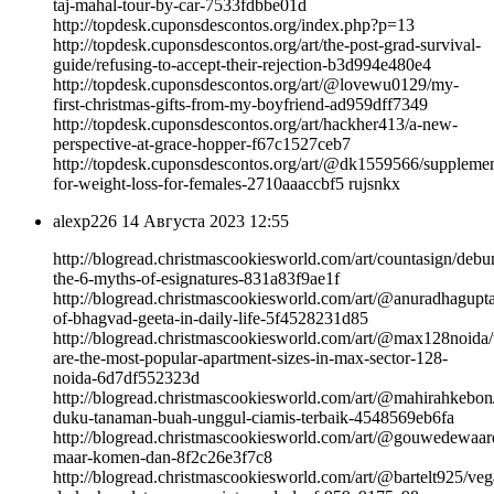
taj-mahal-tour-by-car-7533fdbbe01d
http://topdesk.cuponsdescontos.org/index.php?p=13
http://topdesk.cuponsdescontos.org/art/the-post-grad-survival-
guide/refusing-to-accept-their-rejection-b3d994e480e4
http://topdesk.cuponsdescontos.org/art/@lovewu0129/my-
first-christmas-gifts-from-my-boyfriend-ad959dff7349
http://topdesk.cuponsdescontos.org/art/hackher413/a-new-
perspective-at-grace-hopper-f67c1527ceb7
http://topdesk.cuponsdescontos.org/art/@dk1559566/supplemen
for-weight-loss-for-females-2710aaaccbf5 rujsnkx
alexp226
14 Августа 2023 12:55
http://blogread.christmascookiesworld.com/art/countasign/debu
the-6-myths-of-esignatures-831a83f9ae1f
http://blogread.christmascookiesworld.com/art/@anuradhagup
of-bhagvad-geeta-in-daily-life-5f4528231d85
http://blogread.christmascookiesworld.com/art/@max128noida
are-the-most-popular-apartment-sizes-in-max-sector-128-
noida-6d7df552323d
http://blogread.christmascookiesworld.com/art/@mahirahkebon/
duku-tanaman-buah-unggul-ciamis-terbaik-4548569eb6fa
http://blogread.christmascookiesworld.com/art/@gouwedewaard
maar-komen-dan-8f2c26e3f7c8
http://blogread.christmascookiesworld.com/art/@bartelt925/veg