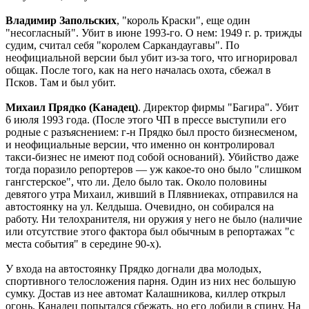
Владимир Запольских
, "король Краски", еще один
"несогласный". Убит в июне 1993-го. О нем: 1949 г. р. трижды
судим, считал себя "королем Саркандаугавы". По
неофициальной версии был убит из-за того, что игнорировал
общак. После того, как на него началась охота, сбежал в
Псков. Там и был убит.
Михаил Прядко (Канадец)
. Директор фирмы "Багира". Убит
6 июля 1993 года. (После этого ЧП в прессе выступили его
родные с разъяснением: г-н Прядко был просто бизнесменом,
и неофициальные версии, что именно он контролировал
такси-бизнес не имеют под собой оснований). Убийство даже
тогда поразило репортеров — уж какое-то оно было "слишком
гангстерское", что ли. Дело было так. Около половины
девятого утра Михаил, живший в Плявниеках, отправился на
автостоянку на ул. Келдыша. Очевидно, он собирался на
работу. Ни телохранителя, ни оружия у него не было (наличие
или отсутствие этого фактора был обычным в репортажах "с
места события" в середине 90-х).
У входа на автостоянку Прядко догнали два молодых,
спортивного телосложения парня. Один из них нес большую
сумку. Достав из нее автомат Калашникова, киллер открыл
огонь. Канадец попытался сбежать, но его добили в спину. На