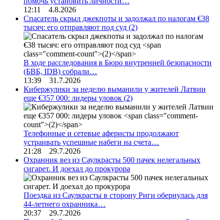
помочь установить личности…
12:11 4.8.2026
Спасатель скрыл джекпоты и задолжал по налогам €38
тысяч: его отправляют под суд
(2)
В ходе расследования в Бюро внутренней безопасности
(БВБ, IDB) собрали…
13:39 31.7.2026
Кибержулики за неделю выманили у жителей Латвии
еще €357 000: лидеры уловок
(2)
Телефонные и сетевые аферисты продолжают
устраивать успешные набеги на счета…
21:28 29.7.2026
Охранник вез из Саулкрасты 500 пачек нелегальных
сигарет. И доехал до прокурора
Поездка из Саулкрасты в сторону Риги обернулась для
44-летнего охранника…
20:37 29.7.2026