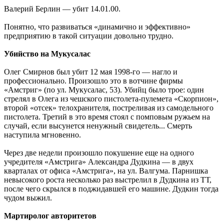
Валерий Берлин — убит 14.01.00.
Понятно, что развиваться «динамично и эффективно»
предприятию в такой ситуации довольно трудно.
Убийство на Мукусалас
Олег Смирнов был убит 12 мая 1998-го — нагло и
профессионально. Произошло это в вотчине фирмы
«Амстриг» (по ул. Мукусалас, 53). Убийц было трое: один
стрелял в Олега из чешского пистолета-пулемета «Скорпион»,
второй «отсек» телохранителя, постреливая из самодельного
пистолета. Третий в это время стоял с помповым ружьем на
случай, если высунется ненужный свидетель... Смерть
наступила мгновенно.
Через две недели произошло покушение еще на одного
учредителя «Амстрига» Александра Дудкина — в двух
кварталах от офиса «Амстрига», на ул. Валгума. Парнишка
невысокого роста несколько раз выстрелил в Дудкина из ТТ,
после чего скрылся в поджидавшей его машине. Дудкин тогда
чудом выжил.
Мартиролог авторитетов