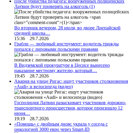
После убийства педагога: вооруженных полицейских
Латвии будут проверять на алкоголь
(1)
Во вторник вечером, 28 июля, во дворе Лиепайской
средней школы…
15:36 29.7.2026
Грабли — любимый инструмент: водитель трижды
попался с липовыми польскими правами
В Видземской прокуратуре в Цесисе вынесено
наказание местному жителю, который…
19:45 28.7.2026
Авария на улице Ригас: ищут участников столкновения
«Audi» и велосипеда (видео)
Госполиция Латвии разыскивает участников дорожно-
транспортного происшествия, которое произошло 12
июня…
19:19 28.7.2026
«Помощь» с двойным дном: украла у соседа с
онкологией 3000 евро через Smart-ID