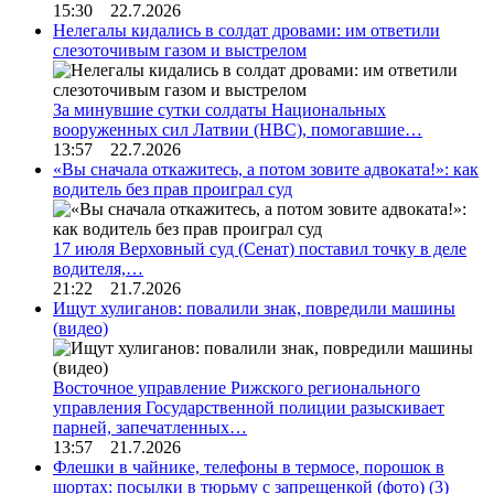
15:30 22.7.2026
Нелегалы кидались в солдат дровами: им ответили
слезоточивым газом и выстрелом
За минувшие сутки солдаты Национальных
вооруженных сил Латвии (НВС), помогавшие…
13:57 22.7.2026
«Вы сначала откажитесь, а потом зовите адвоката!»: как
водитель без прав проиграл суд
17 июля Верховный суд (Сенат) поставил точку в деле
водителя,…
21:22 21.7.2026
Ищут хулиганов: повалили знак, повредили машины
(видео)
Восточное управление Рижского регионального
управления Государственной полиции разыскивает
парней, запечатленных…
13:57 21.7.2026
Флешки в чайнике, телефоны в термосе, порошок в
шортах: посылки в тюрьму с запрещенкой (фото)
(3)