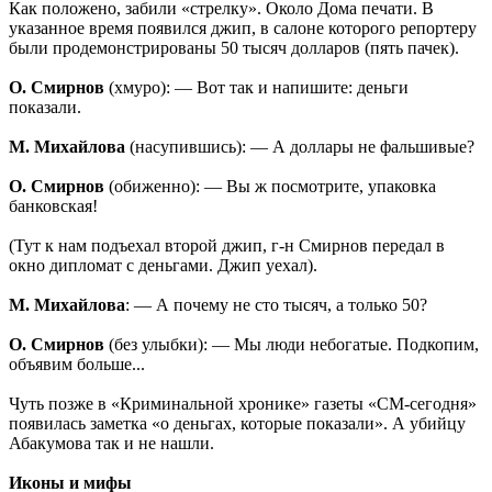
Как положено, забили «стрелку». Около Дома печати. В
указанное время появился джип, в салоне которого репортеру
были продемонстрированы 50 тысяч долларов (пять пачек).
О. Смирнов
(хмуро): — Вот так и напишите: деньги
показали.
М. Михайлова
(насупившись): — А доллары не фальшивые?
О. Смирнов
(обиженно): — Вы ж посмотрите, упаковка
банковская!
(Тут к нам подъехал второй джип, г-н Смирнов передал в
окно дипломат с деньгами. Джип уехал).
М. Михайлова
: — А почему не сто тысяч, а только 50?
О. Смирнов
(без улыбки): — Мы люди небогатые. Подкопим,
объявим больше...
Чуть позже в «Криминальной хронике» газеты «СМ-сегодня»
появилась заметка «о деньгах, которые показали». А убийцу
Абакумова так и не нашли.
Иконы и мифы