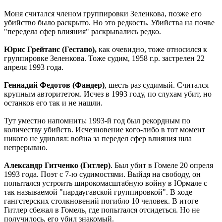
Моня считался членом группировки Зеленкова, позже его
убийство было раскрыто. Но это редкость. Убийства на почве
"передела сфер влияния" раскрывались редко.
Юрис Грейтанс (Гестапо),
как очевидно, тоже относился к
группировке Зеленкова. Тоже судим, 1958 г.р. застрелен 22
апреля 1993 года.
Геннадий Федотов (Фандер)
, шесть раз судимый. Считался
крупным авторитетом. Исчез в 1993 году, по слухам убит, но
останков его так и не нашли.
Тут уместно напомнить: 1993-й год был рекордным по
количеству убийств. Исчезновение кого-либо в тот момент
никого не удивлял: война за передел сфер влияния шла
непрерывно.
Александр Гитченко (Гитлер)
. Был убит в Гомеле 20 опреля
1993 года. Поэт с 7-ю судимостями. Выйдя на свободу, он
попытался устроить широкомасштабную войну в Юрмале с
так называемой "пардаугавской группировкой". В ходе
гангстерских столкновений погибло 10 человек. В итоге
Гитлер сбежал в Гомель, где попытался отсидеться. Но не
получилось, его убил знакомый.