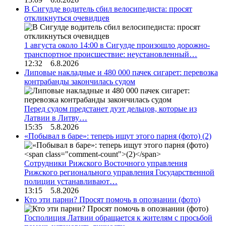
В Сигулде водитель сбил велосипедиста: просят
откликнуться очевидцев
1 августа около 14:00 в Сигулде произошло дорожно-
транспортное происшествие: неустановленный…
12:32 6.8.2026
Липовые накладные и 480 000 пачек сигарет: перевозка
контрабанды закончилась судом
Перед судом предстанет дуэт дельцов, которые из
Латвии в Литву…
15:35 5.8.2026
«Побывал в баре»: теперь ищут этого парня (фото)
(2)
Сотрудники Рижского Восточного управления
Рижского регионального управления Государственной
полиции устанавливают…
13:15 5.8.2026
Кто эти парни? Просят помочь в опознании (фото)
Госполиция Латвии обращается к жителям с просьбой