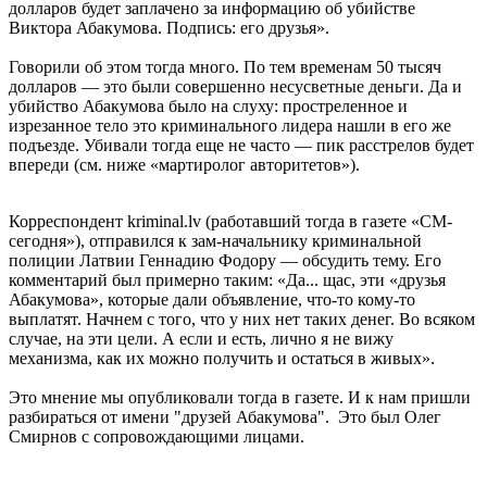
долларов будет заплачено за информацию об убийстве
Виктора Абакумова. Подпись: его друзья».
Говорили об этом тогда много. По тем временам 50 тысяч
долларов — это были совершенно несусветные деньги. Да и
убийство Абакумова было на слуху: простреленное и
изрезанное тело это криминального лидера нашли в его же
подъезде. Убивали тогда еще не часто — пик расстрелов будет
впереди (см. ниже «мартиролог авторитетов»).
Корреспондент kriminal.lv (работавший тогда в газете «СМ-
сегодня»), отправился к зам-начальнику криминальной
полиции Латвии Геннадию Фодору — обсудить тему. Его
комментарий был примерно таким: «Да... щас, эти «друзья
Абакумова», которые дали объявление, что-то кому-то
выплатят. Начнем с того, что у них нет таких денег. Во всяком
случае, на эти цели. А если и есть, лично я не вижу
механизма, как их можно получить и остаться в живых».
Это мнение мы опубликовали тогда в газете. И к нам пришли
разбираться от имени "друзей Абакумова". Это был Олег
Смирнов с сопровождающими лицами.