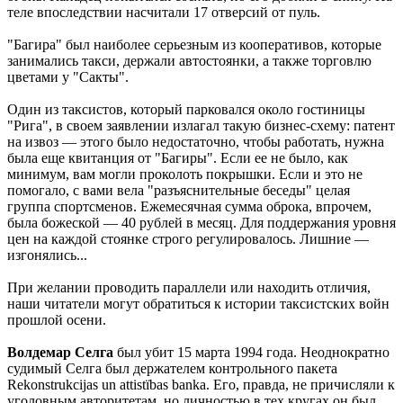
теле впоследствии насчитали 17 отверсий от пуль.
"Багира" был наиболее серьезным из кооперативов, которые
занимались такси, держали автостоянки, а также торговлю
цветами у "Сакты".
Один из таксистов, который парковался около гостиницы
"Рига", в своем заявлении излагал такую бизнес-схему: патент
на извоз — этого было недостаточно, чтобы работать, нужна
была еще квитанция от "Багиры". Если ее не было, как
минимум, вам могли проколоть покрышки. Если и это не
помогало, с вами вела "разъяснительные беседы" целая
группа спортсменов. Ежемесячная сумма оброка, впрочем,
была божеской — 40 рублей в месяц. Для поддержания уровня
цен на каждой стоянке строго регулировалось. Лишние —
изгонялись...
При желании проводить параллели или находить отличия,
наши читатели могут обратиться к истории таксистских войн
прошлой осени.
Волдемар Селга
был убит 15 марта 1994 года. Неоднократно
судимый Селга был держателем контрольного пакета
Rekonstrukcijas un attistїbas banka. Его, правда, не причисляли к
уголовным авторитетам, но личностью в тех кругах он был