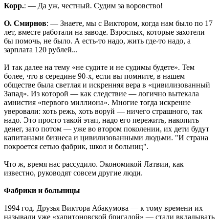
Корр.
: — Да уж, честный. Судим за воровство!
О. Смирнов
: — Знаете, мы с Виктором, когда нам было по 17
лет, вместе работали на заводе. Взрослых, которые захотели
бы помочь, не было. А есть-то надо, жить где-то надо, а
зарплата 120 рублей...
И так далее на тему «не судите и не судимы будете». Тем
более, что в середине 90-х, если вы помните, в нашем
обществе была светлая и искренняя вера в «цивилизованный
Запад». Из которой — как следствие — логично вытекала
амнистия «первого миллиона». Многие тогда искренне
уверовали: хоть режь, хоть воруй — ничего страшного, так
надо. Это просто такой этап, надо его пережить, накопить
денег, зато потом — уже во втором поколении, их дети будут
капитанами бизнеса и цивилизованными людьми. "И страна
покроется сетью фабрик, школ и больниц".
Что ж, время нас рассудило. Экономикой Латвии, как
известно, руководят совсем другие люди.
Фабрики и больницы
1994 год. Друзья Виктора Абакумова — к тому времени их
называли уже «харитоновской бригадой» — стали вкладывать