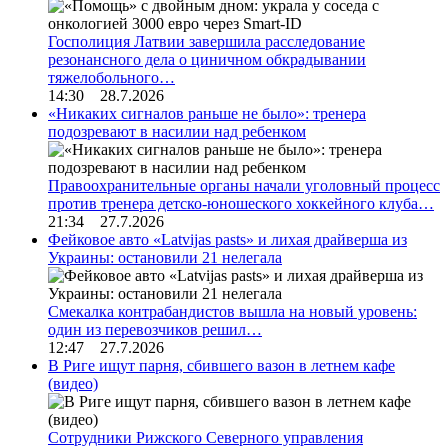
Госполиция Латвии завершила расследование
резонансного дела о циничном обкрадывании
тяжелобольного…
14:30 28.7.2026
«Никаких сигналов раньше не было»: тренера
подозревают в насилии над ребенком
Правоохранительные органы начали уголовный процесс
против тренера детско-юношеского хоккейного клуба…
21:34 27.7.2026
Фейковое авто «Latvijas pasts» и лихая драйверша из
Украины: остановили 21 нелегала
Смекалка контрабандистов вышла на новый уровень:
один из перевозчиков решил…
12:47 27.7.2026
В Риге ищут парня, сбившего вазон в летнем кафе
(видео)
Сотрудники Рижского Северного управления