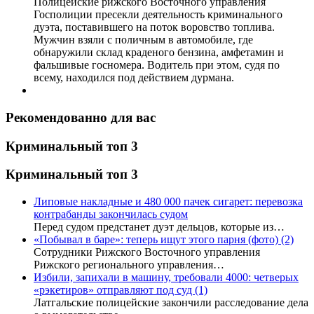
Полицейские рижского Восточного управления
Госполиции пресекли деятельность криминального
дуэта, поставившего на поток воровство топлива.
Мужчин взяли с поличным в автомобиле, где
обнаружили склад краденого бензина, амфетамин и
фальшивые госномера. Водитель при этом, судя по
всему, находился под действием дурмана.
Рекомендованно для вас
Криминальный топ 3
Криминальный топ 3
Липовые накладные и 480 000 пачек сигарет: перевозка
контрабанды закончилась судом
Перед судом предстанет дуэт дельцов, которые из…
«Побывал в баре»: теперь ищут этого парня (фото)
(2)
Сотрудники Рижского Восточного управления
Рижского регионального управления…
Избили, запихали в машину, требовали 4000: четверых
«рэкетиров» отправляют под суд
(1)
Латгальские полицейские закончили расследование дела