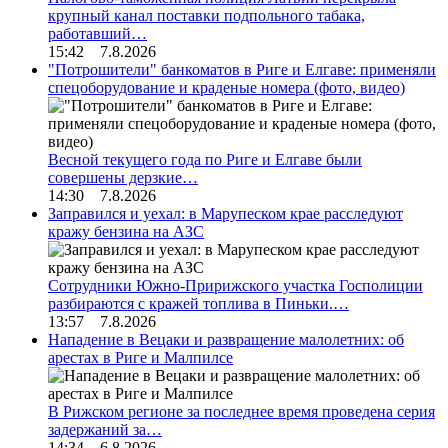
крупный канал поставки подпольного табака,
работавший…
15:42 7.8.2026
"Потрошители" банкоматов в Риге и Елгаве: применяли
спецоборудование и краденые номера (фото, видео)
Весной текущего года по Риге и Елгаве были
совершены дерзкие…
14:30 7.8.2026
Заправился и уехал: в Марупеском крае расследуют
кражу бензина на АЗС
Сотрудники Южно-Пририжского участка Госполиции
разбираются с кражей топлива в Пиньки.…
13:57 7.8.2026
Нападение в Вецаки и развращение малолетних: об
арестах в Риге и Малпилсе
В Рижском регионе за последнее время проведена серия
задержаний за…
14:34 6.8.2026