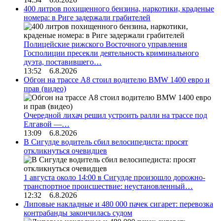
400 литров похищенного бензина, наркотики, краденые
номера: в Риге задержали грабителей
Полицейские рижского Восточного управления
Госполиции пресекли деятельность криминального
дуэта, поставившего…
13:52 6.8.2026
Обгон на трассе А8 стоил водителю BMW 1400 евро и
прав (видео)
Очередной лихач решил устроить ралли на трассе под
Елгавой —…
13:09 6.8.2026
В Сигулде водитель сбил велосипедиста: просят
откликнуться очевидцев
1 августа около 14:00 в Сигулде произошло дорожно-
транспортное происшествие: неустановленный…
12:32 6.8.2026
Липовые накладные и 480 000 пачек сигарет: перевозка
контрабанды закончилась судом