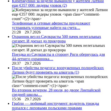
Кибержулики за неделю выманили у жителей Латвии
еще €357 000: лидеры уловок
(2)
Телефонные и сетевые аферисты продолжают
устраивать успешные набеги на счета…
21:28 29.7.2026
Охранник вез из Саулкрасты 500 пачек нелегальных
сигарет. И доехал до прокурора
Поездка из Саулкрасты в сторону Риги обернулась для
44-летнего охранника…
20:37 29.7.2026
После убийства педагога: вооруженных полицейских
Латвии будут проверять на алкоголь
(1)
Во вторник вечером, 28 июля, во дворе Лиепайской
средней школы…
15:36 29.7.2026
Грабли — любимый инструмент: водитель трижды
попался с липовыми польскими правами