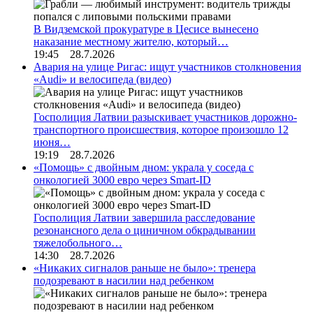
В Видземской прокуратуре в Цесисе вынесено
наказание местному жителю, который…
19:45 28.7.2026
Авария на улице Ригас: ищут участников столкновения
«Audi» и велосипеда (видео)
Госполиция Латвии разыскивает участников дорожно-
транспортного происшествия, которое произошло 12
июня…
19:19 28.7.2026
«Помощь» с двойным дном: украла у соседа с
онкологией 3000 евро через Smart-ID
Госполиция Латвии завершила расследование
резонансного дела о циничном обкрадывании
тяжелобольного…
14:30 28.7.2026
«Никаких сигналов раньше не было»: тренера
подозревают в насилии над ребенком