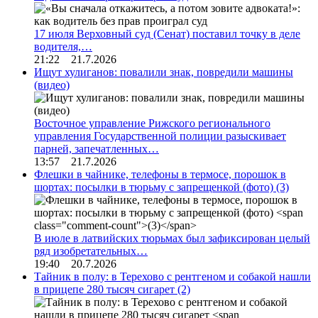
17 июля Верховный суд (Сенат) поставил точку в деле
водителя,…
21:22 21.7.2026
Ищут хулиганов: повалили знак, повредили машины
(видео)
Восточное управление Рижского регионального
управления Государственной полиции разыскивает
парней, запечатленных…
13:57 21.7.2026
Флешки в чайнике, телефоны в термосе, порошок в
шортах: посылки в тюрьму с запрещенкой (фото)
(3)
В июле в латвийских тюрьмах был зафиксирован целый
ряд изобретательных…
19:40 20.7.2026
Тайник в полу: в Терехово с рентгеном и собакой нашли
в прицепе 280 тысяч сигарет
(2)