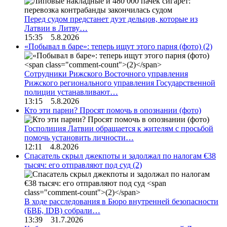
Перед судом предстанет дуэт дельцов, которые из
Латвии в Литву…
15:35 5.8.2026
«Побывал в баре»: теперь ищут этого парня (фото)
(2)
Сотрудники Рижского Восточного управления
Рижского регионального управления Государственной
полиции устанавливают…
13:15 5.8.2026
Кто эти парни? Просят помочь в опознании (фото)
Госполиция Латвии обращается к жителям с просьбой
помочь установить личности…
12:11 4.8.2026
Спасатель скрыл джекпоты и задолжал по налогам €38
тысяч: его отправляют под суд
(2)
В ходе расследования в Бюро внутренней безопасности
(БВБ, IDB) собрали…
13:39 31.7.2026