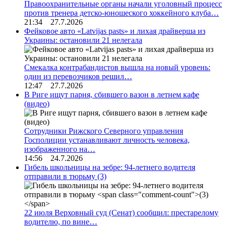
Правоохранительные органы начали уголовный процесс
против тренера детско-юношеского хоккейного клуба…
21:34 27.7.2026
Фейковое авто «Latvijas pasts» и лихая драйверша из
Украины: остановили 21 нелегала
Смекалка контрабандистов вышла на новый уровень:
один из перевозчиков решил…
12:47 27.7.2026
В Риге ищут парня, сбившего вазон в летнем кафе
(видео)
Сотрудники Рижского Северного управления
Госполиции устанавливают личность человека,
изображенного на…
14:56 24.7.2026
Гибель школьницы на зебре: 94-летнего водителя
отправили в тюрьму
(3)
22 июля Верховный суд (Сенат) сообщил: престарелому
водителю, по вине…