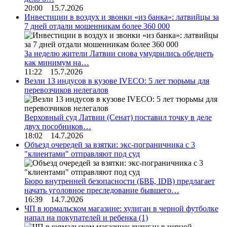
20:00 15.7.2026
Инвестиции в воздух и звонки «из банка»: латвийцы за
7 дней отдали мошенникам более 360 000
За неделю жители Латвии снова умудрились обеднеть
как минимум на…
11:22 15.7.2026
Везли 13 индусов в кузове IVECO: 5 лет тюрьмы для
перевозчиков нелегалов
Верховный суд Латвии (Сенат) поставил точку в деле
двух пособников…
18:02 14.7.2026
Объезд очередей за взятки: экс-пограничника с 3
"клиентами" отправляют под суд
Бюро внутренней безопасности (БВБ, IDB) предлагает
начать уголовное преследование бывшего…
16:39 14.7.2026
ЧП в юрмальском магазине: хулиган в черной футболке
напал на покупателей и ребенка
(1)