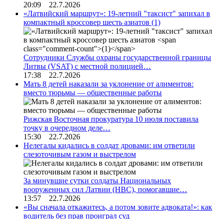
20:09 22.7.2026
«Латвийский маршрут»: 19-летний "таксист" запихал в
компактный кроссовер шесть азиатов
(1)
Сотрудники Службы охраны государственной границы
Литвы (VSAT) с местной полицией…
17:38 22.7.2026
Мать 8 детей наказали за уклонение от алиментов:
вместо тюрьмы — общественные работы
Рижская Восточная прокуратура 10 июля поставила
точку в очередном деле…
15:30 22.7.2026
Нелегалы кидались в солдат дровами: им ответили
слезоточивым газом и выстрелом
За минувшие сутки солдаты Национальных
вооруженных сил Латвии (НВС), помогавшие…
13:57 22.7.2026
«Вы сначала откажитесь, а потом зовите адвоката!»: как
водитель без прав проиграл суд