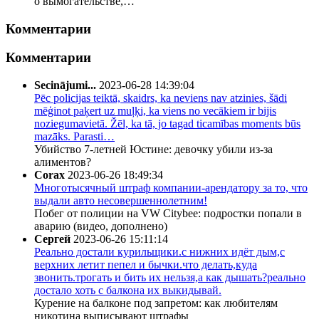
о вымогательстве,…
Комментарии
Комментарии
Secinājumi...
2023-06-28 14:39:04
Pēc policijas teiktā, skaidrs, ka neviens nav atzinies, šādi
mēģinot paķert uz muļķi, ka viens no vecākiem ir bijis
noziegumavietā. Žēl, ka tā, jo tagad ticamības moments būs
mazāks. Parasti…
Убийство 7-летней Юстине: девочку убили из-за
алиментов?
Corax
2023-06-26 18:49:34
Многотысячный штраф компании-арендатору за то, что
выдали авто несовершеннолетним!
Побег от полиции на VW Citybee: подростки попали в
аварию (видео, дополнено)
Сергей
2023-06-26 15:11:14
Реально достали курильщики.с нижних идёт дым,с
верхних летит пепел и бычки.что делать,куда
звонить.трогать и бить их нельзя,а как дышать?реально
достало хоть с балкона их выкидывай.
Курение на балконе под запретом: как любителям
никотина выписывают штрафы