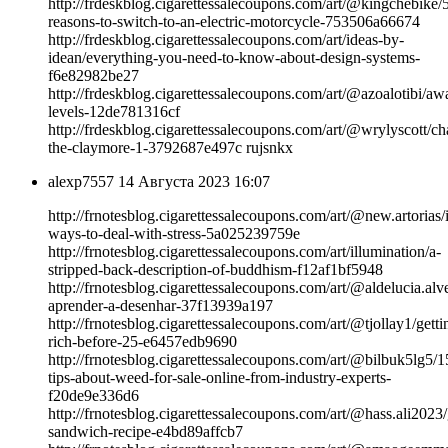
http://frdeskblog.cigarettessalecoupons.com/art/@kingchebike/
reasons-to-switch-to-an-electric-motorcycle-753506a66674
http://frdeskblog.cigarettessalecoupons.com/art/ideas-by-
idean/everything-you-need-to-know-about-design-systems-
f6e82982be27
http://frdeskblog.cigarettessalecoupons.com/art/@azoalotibi/aw
levels-12de781316cf
http://frdeskblog.cigarettessalecoupons.com/art/@wrylyscott/ch
the-claymore-1-3792687e497c rujsnkx
alexp7557
14 Августа 2023 16:07
http://frnotesblog.cigarettessalecoupons.com/art/@new.artorias/
ways-to-deal-with-stress-5a025239759e
http://frnotesblog.cigarettessalecoupons.com/art/illumination/a-
stripped-back-description-of-buddhism-f12af1bf5948
http://frnotesblog.cigarettessalecoupons.com/art/@aldelucia.al
aprender-a-desenhar-37f13939a197
http://frnotesblog.cigarettessalecoupons.com/art/@tjollay1/getti
rich-before-25-e6457edb9690
http://frnotesblog.cigarettessalecoupons.com/art/@bilbuk5lg5/1
tips-about-weed-for-sale-online-from-industry-experts-
f20de9e336d6
http://frnotesblog.cigarettessalecoupons.com/art/@hass.ali2023/
sandwich-recipe-e4bd89affcb7