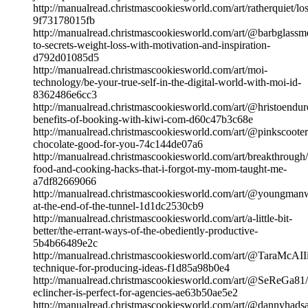
http://manualread.christmascookiesworld.com/art/ratherquiet/los
9f73178015fb
http://manualread.christmascookiesworld.com/art/@barbglass
to-secrets-weight-loss-with-motivation-and-inspiration-
d792d01085d5
http://manualread.christmascookiesworld.com/art/moi-
technology/be-your-true-self-in-the-digital-world-with-moi-id-
8362486e6cc3
http://manualread.christmascookiesworld.com/art/@hristoendur
benefits-of-booking-with-kiwi-com-d60c47b3c68e
http://manualread.christmascookiesworld.com/art/@pinkscooter
chocolate-good-for-you-74c144de07a6
http://manualread.christmascookiesworld.com/art/breakthrough/
food-and-cooking-hacks-that-i-forgot-my-mom-taught-me-
a7df82669066
http://manualread.christmascookiesworld.com/art/@youngmanw
at-the-end-of-the-tunnel-1d1dc2530cb9
http://manualread.christmascookiesworld.com/art/a-little-bit-
better/the-errant-ways-of-the-obediently-productive-
5b4b66489e2c
http://manualread.christmascookiesworld.com/art/@TaraMcAIIis
technique-for-producing-ideas-f1d85a98b0e4
http://manualread.christmascookiesworld.com/art/@SeReGa81
eclincher-is-perfect-for-agencies-ae63b50ae5e2
http://manualread.christmascookiesworld.com/art/@dannyhadsa