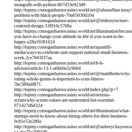
mongodb-with-python-867d53e923d9
http://topmy.comoganharnocasino.world/art/@abusuffian.turay/
problem-with-black-people-70a65030d104
http://topmy.comoganharnocasino.world/art/@tridessyns/user-
centered-design-33f910c5708a
http://topmy.comoganharnocasino.world/art/illumination/becaus
you-have-to-change-your-attitude-in-life-if-you-want-to-be-
happy-a28a16581624
http://topmy.comoganharnocasino.world/art/quantifi-
media/ways-to-celebrate-and-support-national-small-business-
week-2ce7b03f37aa
http://topmy.comoganharnocasino.world/art/h-h-
advisors/article-13-1-a0bb0a5c9694
http://topmy.comoganharnocasino.world/art/@matdibobe/why-
eating-whole-grains-is-important-to-your-fitness-
5bc589adf871
http://topmy.comoganharnocasino.world/index.php?p=7
http://topmy.comoganharnocasino.world/art/serious-
scrum/why-scrum-values-are-underrated-but-essential-
971427d6d324
http://topmy.comoganharnocasino.world/art/illumination/what-
startups-need-to-know-about-hiring-others-for-their-business-
9c81e53e289a
http://topmy.comoganharnocasino.world/art/@aubreychayson/a
r-t-dec75c7993d0