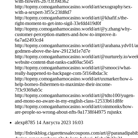
with-flowers-2b7f3f39d362
http://topmy.comoganharnocasino.world/art/sexography/sex-
with-a-sexpert-3f55c23fd8d7
http://topmy.comoganharnocasino.world/art/@khafif.s/the-
right-moment-to-get-into-sigil-33efdd419d0f
http://topmy.comoganharnocasino.world/art/@y.zhang/why-
customer-perception-matters-and-how-to-improve-it-
6a7ad2493cd4
http://topmy.comoganharnocasino.world/art/@arahana.ydv01/a
godmen-above-the-law-29123d1e7d7e
http://topmy.comoganharnocasino.world/art/@nurturely.io/week
website-content-that-ranks-cad69ac5045
http://topmy.comoganharnocasino.world/art/@smooci/what-
really-happened-to-backpage-com-5f164bdac3c
http://topmy.comoganharnocasino.world/art/uxmarker/how-i-
help-borneo-fishermen-to-maximize-their-income-
7f3c9369ab5c
http://topmy.comoganharnocasino.world/art/@tdto100/yugen-
and-mono-no-aware-in-my-english-class-12533b61d8fe
http://topmy.comoganharnocasino.world/art/coinmonks/how-
are-people-so-wrong-about-nfts-9a1738f44975 rujsnkx
alexp8785
14 Августа 2023 16:03
http://frdeskblog.cigarettessalecoupons.com/art/@paranadipabibi