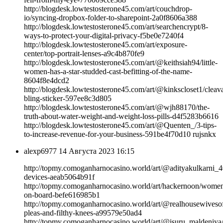
http://blogdesk.lowtestosterone45.com/art/couchdrop-
io/syncing-dropbox-folder-to-sharepoint-2a0f8606a388
http://blogdesk.lowtestosterone45.com/art/searchencrypt/8-
ways-to-protect-your-digital-privacy-f5be0e7240f4
http://blogdesk.lowtestosterone45.com/art/exposure-
center/top-portrait-lenses-a9c4b870fe9
http://blogdesk.lowtestosterone45.com/art/@keithsiah94/little-
women-has-a-star-studded-cast-befitting-of-the-name-
8604f8e4dcd2
http://blogdesk.lowtestosterone45.com/art/@kinkscloset1/cleav
bling-sticker-597ee8c3d805
http://blogdesk.lowtestosterone45.com/art/@wjh88170/the-
truth-about-water-weight-and-weight-loss-pills-d4f5283b6616
http://blogdesk.lowtestosterone45.com/art/@Quenten_/3-tips-
to-increase-revenue-for-your-business-591be4f70d10 rujsnkx
alexp6977
14 Августа 2023 16:15
http://topmy.comoganharnocasino.world/art/@adityakulkarni_
devices-aeab5064b91f
http://topmy.comoganharnocasino.world/art/hackernoon/wome
on-board-befe616985b1
http://topmy.comoganharnocasino.world/art/@realhousewivesoft
pleas-and-filthy-knees-a99579e50ad4
http://topmy.comoganharnocasino.world/art/@isuru_maldeniya/i