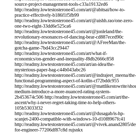
source-project-management-tools-c33a19132ed6
http://readmy.lowtestosterone45.com/art/@abitsai/how-to-
practice-effectively-b186f1f5fb99
http://readmy.lowtestosterone45.com/art/@aishh.rao/one-zero-
one-two-eight-33dd6e525ca6
http://readmy.lowtestosterone45.com/art/@jonleland/the-
revolutionary-resonances-of-dancing-bear-cd887eced90c
http://readmy.lowtestosterone45.com/art/@AFreeMan/the-
gotcha-game-7bd43cc29447
http://readmy.lowtestosterone45.com/art/what-if-
economics/on-gender-and-inequality-f8db2666c858
http://readmy.lowtestosterone45.com/art/an-idea/the-
mysterious-paper-bag-c44b043abc26
http://readmy.lowtestosterone45.com/art/@indrajeet_meena/the
functional-programming-aspect-of-kotlin-cf72bddc955
http://readmy.lowtestosterone45.com/art/@mattlikestowrite/sho
medium-introduce-a-more-nuanced-rating-system-
2b453674c506 http://readmy.lowtestosterone45.com/art/the-
ascent/why-i-never-regret-taking-time-to-help-others-
105b53033f32
http://readmy.lowtestosterone45.com/art/@dusagab/is-hp-
scanjet-2400-compatible-with-windows-10-d10f8967fc41
http://readmy.lowtestosterone45.com/art/@vivek.anand2805/de
for-engineer-77206df87c8d rujsnkx