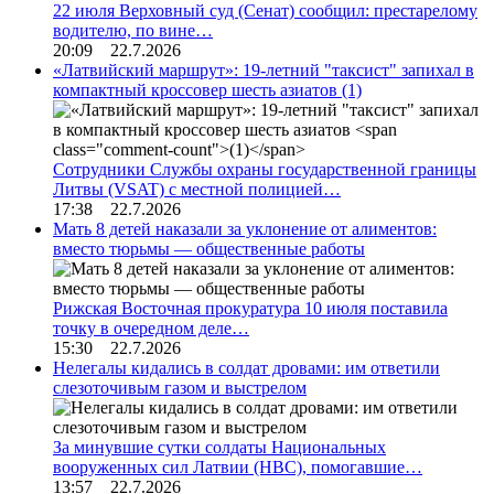
22 июля Верховный суд (Сенат) сообщил: престарелому
водителю, по вине…
20:09 22.7.2026
«Латвийский маршрут»: 19-летний "таксист" запихал в
компактный кроссовер шесть азиатов
(1)
Сотрудники Службы охраны государственной границы
Литвы (VSAT) с местной полицией…
17:38 22.7.2026
Мать 8 детей наказали за уклонение от алиментов:
вместо тюрьмы — общественные работы
Рижская Восточная прокуратура 10 июля поставила
точку в очередном деле…
15:30 22.7.2026
Нелегалы кидались в солдат дровами: им ответили
слезоточивым газом и выстрелом
За минувшие сутки солдаты Национальных
вооруженных сил Латвии (НВС), помогавшие…
13:57 22.7.2026