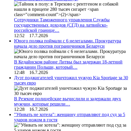
Сотрудники Таможенного управления Службы
государственных доходов (СГД) на латвийско-
российской границе…
12:52 17.7.2026
Юного поляка поймали с 6 нелегалами. Прокуратура
начала дело против пограничников Беларуси
В Кедайнском районе Литвы был задержан 18-летний
гражданин Польши, который…
12:48 16.7.2026
Дуэт поджигателей уничтожил чужую Kia Sportage за 30
тысяч евро
В Резекне полицейские вычислили и задержали двух
мужчин, которые решили…
12:28 16.7.2026
"Убивать не хотела": женщину отправляют под суд за 5
ударов ножом в гостя