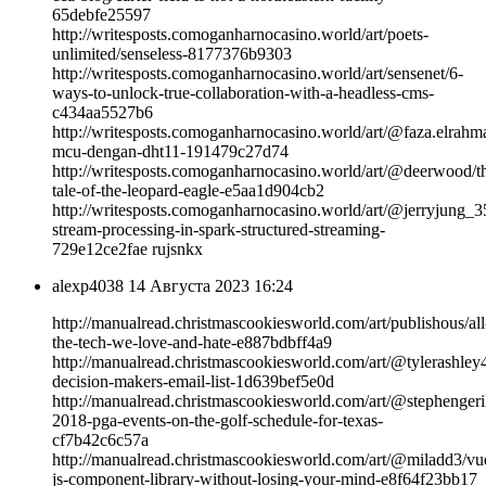
65debfe25597
http://writesposts.comoganharnocasino.world/art/poets-
unlimited/senseless-8177376b9303
http://writesposts.comoganharnocasino.world/art/sensenet/6-
ways-to-unlock-true-collaboration-with-a-headless-cms-
c434aa5527b6
http://writesposts.comoganharnocasino.world/art/@faza.elrahm
mcu-dengan-dht11-191479c27d74
http://writesposts.comoganharnocasino.world/art/@deerwood/t
tale-of-the-leopard-eagle-e5aa1d904cb2
http://writesposts.comoganharnocasino.world/art/@jerryjung_35
stream-processing-in-spark-structured-streaming-
729e12ce2fae rujsnkx
alexp4038
14 Августа 2023 16:24
http://manualread.christmascookiesworld.com/art/publishous/all
the-tech-we-love-and-hate-e887bdbff4a9
http://manualread.christmascookiesworld.com/art/@tylerashley4
decision-makers-email-list-1d639bef5e0d
http://manualread.christmascookiesworld.com/art/@stephenge
2018-pga-events-on-the-golf-schedule-for-texas-
cf7b42c6c57a
http://manualread.christmascookiesworld.com/art/@miladd3/vu
js-component-library-without-losing-your-mind-e8f64f23bb17