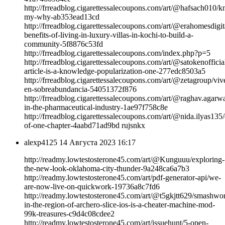
http://frreadblog.cigarettessalecoupons.com/art/@hafsach010/
my-why-ab353ead13cd
http://frreadblog.cigarettessalecoupons.com/art/@erahomesdigit
benefits-of-living-in-luxury-villas-in-kochi-to-build-a-
community-5f8876c53fd
http://frreadblog.cigarettessalecoupons.com/index.php?p=5
http://frreadblog.cigarettessalecoupons.com/art/@satokenofficial
article-is-a-knowledge-popularization-one-277edc8503a5
http://frreadblog.cigarettessalecoupons.com/art/@zetagroup/viv
en-sobreabundancia-54051372f876
http://frreadblog.cigarettessalecoupons.com/art/@raghav.agarwa
in-the-pharmaceutical-industry-1ae97f758c8e
http://frreadblog.cigarettessalecoupons.com/art/@nida.ilyas135
of-one-chapter-4aabd71ad9bd rujsnkx
alexp4125
14 Августа 2023 16:17
http://readmy.lowtestosterone45.com/art/@Kunguuu/exploring-
the-new-look-oklahoma-city-thunder-9a248ca6a7b3
http://readmy.lowtestosterone45.com/art/pdf-generator-api/we-
are-now-live-on-quickwork-19736a8c7fd6
http://readmy.lowtestosterone45.com/art/@t5gkjtt629/smashwo
in-the-region-of-archero-slice-ios-is-a-cheater-machine-mod-
99k-treasures-c9d4c08cdee2
http://readmy.lowtestosterone45.com/art/issuehunt/5-open-