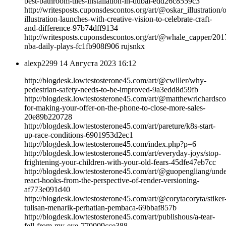
best-bathroom-tiles-installation-in-dubai-edd26c8559c3
http://writesposts.cuponsdescontos.org/art/@oskar_illustration/
illustration-launches-with-creative-vision-to-celebrate-craft-
and-difference-97b74dff9134
http://writesposts.cuponsdescontos.org/art/@whale_capper/201
nba-daily-plays-fc1fb908f906 rujsnkx
alexp2299
14 Августа 2023 16:12
http://blogdesk.lowtestosterone45.com/art/@cwiller/why-
pedestrian-safety-needs-to-be-improved-9a3edd8d59fb
http://blogdesk.lowtestosterone45.com/art/@matthewrichardsco
for-making-your-offer-on-the-phone-to-close-more-sales-
20e89b220728
http://blogdesk.lowtestosterone45.com/art/pareture/k8s-start-
up-race-conditions-6901953d2ec1
http://blogdesk.lowtestosterone45.com/index.php?p=6
http://blogdesk.lowtestosterone45.com/art/everyday-joys/stop-
frightening-your-children-with-your-old-fears-45dfe47eb7cc
http://blogdesk.lowtestosterone45.com/art/@guopengliang/unde
react-hooks-from-the-perspective-of-render-versioning-
af773e091d40
http://blogdesk.lowtestosterone45.com/art/@corytacoryta/stiker
tulisan-menarik-perhatian-pembaca-69bbaf857b
http://blogdesk.lowtestosterone45.com/art/publishous/a-tear-
fell-from-my-eye-770009cce388