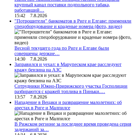
крупный канал поставки подпольного табака,
работавший…
15:42 7.8.2026
"Потрошители" банкоматов в Риге и Елгаве: применяли
спецоборудование и краденые номера (фото, видео)
Весной текущего года по Риге и Елгаве были
совершены дерзкие…
14:30 7.8.2026
Заправился и уехал: в Марупеском крае расследуют
кражу бензина на АЗС
Сотрудники Южно-Пририжского участка Госполиции
разбираются с кражей топлива в Пиньки.…
13:57 7.8.2026
Нападение в Вецаки и развращение малолетних: об
арестах в Риге и Малпилсе
В Рижском регионе за последнее время проведена серия
задержаний за…
14:34 6.8.2026