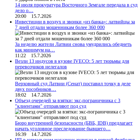
14 июля прокуратура Восточного Земгале передала в суд
дело о…
20:00 15.7.2026
Инвестиции в воздух и звонки «из банка»: латвийцы за
7 дней отдали мошенникам более 360 000
За неделю жители Латвии снова умудрились обеднеть
как минимум на…
11:22 15.7.2026
Везли 13 индусов в кузове IVECO: 5 лет тюрьмы для
перевозчиков нелегалов
Верховный суд Латвии (Сенат) поставил точку в деле
двух пособников…
18:02 14.7.2026
Объезд очередей за взятки: экс-пограничника с 3
"клиентами" отправляют под суд
Бюро внутренней безопасности (БВБ, IDB) предлагает
начать уголовное преследование бывшего…
16:39 14.7.2026
ЧП в юрмальском магазине: хулиган в черной футболке