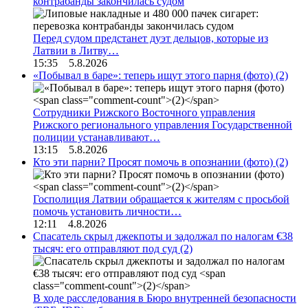
контрабанды закончилась судом
Перед судом предстанет дуэт дельцов, которые из
Латвии в Литву…
15:35 5.8.2026
«Побывал в баре»: теперь ищут этого парня (фото)
(2)
Сотрудники Рижского Восточного управления
Рижского регионального управления Государственной
полиции устанавливают…
13:15 5.8.2026
Кто эти парни? Просят помочь в опознании (фото)
(2)
Госполиция Латвии обращается к жителям с просьбой
помочь установить личности…
12:11 4.8.2026
Спасатель скрыл джекпоты и задолжал по налогам €38
тысяч: его отправляют под суд
(2)
В ходе расследования в Бюро внутренней безопасности