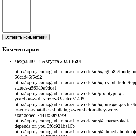
Комментарии
alexp3880
14 Августа 2023 16:01
http://topmy.comoganharnocasino.world/art/@cglin85/foodgra
66cad46f5c92
http://topmy.comoganharnocasino.world/art/@rev.bill.hofer/top
statues-a569d9a9dea1
http://topmy.comoganharnocasino.world/art/prototyping-a-
year/how-write-more-83ca4ee514d5
http://topmy.comoganharnocasino.world/art/@omagad.pochta/t
to-guess-what-these-buildings-were-before-they-were-
abandoned-7441b50b07e9
http://topmy.comoganharnocasino.world/art/@smarrazola/it-
depends-on-you-3f6c921ba16b
http://topmy.comoganharnocasino.world/art/@ahmed.abdulmaj