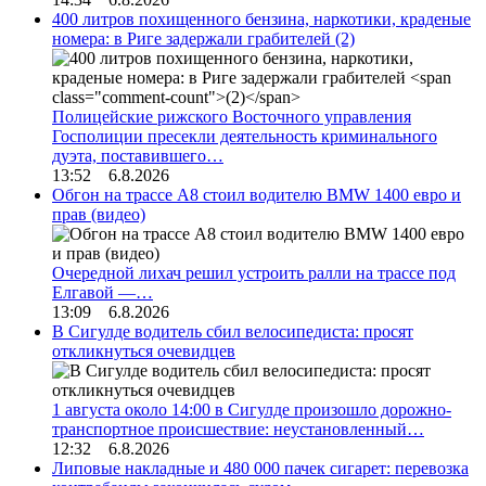
400 литров похищенного бензина, наркотики, краденые
номера: в Риге задержали грабителей
(2)
Полицейские рижского Восточного управления
Госполиции пресекли деятельность криминального
дуэта, поставившего…
13:52 6.8.2026
Обгон на трассе А8 стоил водителю BMW 1400 евро и
прав (видео)
Очередной лихач решил устроить ралли на трассе под
Елгавой —…
13:09 6.8.2026
В Сигулде водитель сбил велосипедиста: просят
откликнуться очевидцев
1 августа около 14:00 в Сигулде произошло дорожно-
транспортное происшествие: неустановленный…
12:32 6.8.2026
Липовые накладные и 480 000 пачек сигарет: перевозка