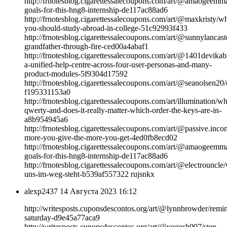
http://frnotesblog.cigarettessalecoupons.com/art/@amaogeemm
goals-for-this-hng8-internship-de117ac88ad6
http://frnotesblog.cigarettessalecoupons.com/art/@maxkristy/w
you-should-study-abroad-in-college-51c92993f433
http://frnotesblog.cigarettessalecoupons.com/art/@sunnylancas
grandfather-through-fire-ced00a4abaf1
http://frnotesblog.cigarettessalecoupons.com/art/@1401devikabh
a-unified-help-centre-across-four-user-personas-and-many-
product-modules-5f9304d17592
http://frnotesblog.cigarettessalecoupons.com/art/@seanolsen20
f195331153a0
http://frnotesblog.cigarettessalecoupons.com/art/illumination/w
qwerty-and-does-it-really-matter-which-order-the-keys-are-in-
a8b954945a6
http://frnotesblog.cigarettessalecoupons.com/art/@passive.inc
more-you-give-the-more-you-get-4ed0fb8ecd02
http://frnotesblog.cigarettessalecoupons.com/art/@amaogeemm
goals-for-this-hng8-internship-de117ac88ad6
http://frnotesblog.cigarettessalecoupons.com/art/@electrouncle
uns-im-weg-steht-b539af557322 rujsnkx
alexp2437
14 Августа 2023 16:12
http://writesposts.cuponsdescontos.org/art/@lynnbrowder/remi
saturday-d9e45a77aca9
http://writesposts.cuponsdescontos.org/art/@yogesh007/step-