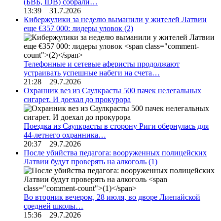
(БВБ, IDB) собрали…
13:39 31.7.2026
Кибержулики за неделю выманили у жителей Латвии
еще €357 000: лидеры уловок
(2)
Телефонные и сетевые аферисты продолжают
устраивать успешные набеги на счета…
21:28 29.7.2026
Охранник вез из Саулкрасты 500 пачек нелегальных
сигарет. И доехал до прокурора
Поездка из Саулкрасты в сторону Риги обернулась для
44-летнего охранника…
20:37 29.7.2026
После убийства педагога: вооруженных полицейских
Латвии будут проверять на алкоголь
(1)
Во вторник вечером, 28 июля, во дворе Лиепайской
средней школы…
15:36 29.7.2026