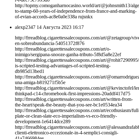
http://topmy.comoganharnocasino.world/art/@johnsmith13/alge
to-stamp-60-years-of-independence-from-france-and-marking-
of-evian-accords-ac8e0a0e338a rujsnkx
alexp2347
14 Августа 2023 16:17
http://frreadblog.cigarettessalecoupons.com/art/@zetagroup/viv
en-sobreabundancia-54051372f876
http://frreadblog.cigarettessalecoupons.com/art/o-
inimigo/sergipana-snooze-ganha-tributo-5f8d5a8e22ef
http://frreadblog.cigarettessalecoupons.com/art/@rohit7290995
is-scripted-testing-advantages-of-scripted-testing-
db985d13bed1
http://frreadblog.cigarettessalecoupons.com/art/@omarrodrigu
una-amiga-b819271f5b5e
http://frreadblog.cigarettessalecoupons.com/art/@kevinctofel/l
thinkpad-c14-chromebook-first-impressions-20addf417d75
http://frreadblog.cigarettessalecoupons.com/art/written-from-
the-heart/speak-the-beauty-that-you-see-bc1e0534ea34
http://frreadblog.cigarettessalecoupons.com/art/ecothusiasm/full
plate-or-clean-slate-eco-imperialism-vs-eco-friendly-
development-1e6414dce289
http://frreadblog.cigarettessalecoupons.com/art/@alessandrafabb
clienti-elettronico-eccezionale-in-4-semplici-consigli-
41a7466984ee