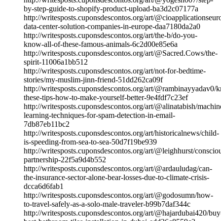
by-step-guide-to-shopify-product-upload-ba3d2c07177a
http://writesposts.cuponsdescontos.org/art/@cioapplicationseur
data-center-solution-companies-in-europe-daa7180da2a0
http://writesposts.cuponsdescontos.org/art/the-b/do-you-
know-all-of-these-famous-animals-6c2d00e85e6a
http://writesposts.cuponsdescontos.org/art/@Sacred.Cows/the-
spirit-11006a1bb512
http://writesposts.cuponsdescontos.org/art/not-for-bedtime-
stories/my-muslim-jinn-friend-51dd262ca09f
http://writesposts.cuponsdescontos.org/art/@rambinayyadav0/
these-tips-how-to-make-yourself-better-9e4fdf7c23ef
http://writesposts.cuponsdescontos.org/art/@alinatabish/machin
learning-techniques-for-spam-detection-in-email-
7db87eb11bc2
http://writesposts.cuponsdescontos.org/art/historicalnews/child-
is-speeding-from-sea-to-sea-50d7f19be939
http://writesposts.cuponsdescontos.org/art/@leighhurst/conscio
partnership-22f5a9d4b552
http://writesposts.cuponsdescontos.org/art/@ardauludag/can-
the-insurance-sector-alone-bear-losses-due-to-climate-crisis-
dcca6d6fab1
http://writesposts.cuponsdescontos.org/art/@godosumn/how-
to-travel-safely-as-a-solo-male-traveler-b99b7daf344c
http://writesposts.cuponsdescontos.org/art/@hajardubai420/buy