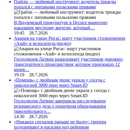
Грабли — любимый инструмент: водитель трижды
попался с липовыми польскими правами
В Видземской прокуратуре в Цесисе вынесено
наказание местному жителю, который…
19:45 28.7.2026
Авария на улице Ригас: ищут участников столкновения
«Audi» и велосипеда (видео)
Госполиция Латвии разыскивает участников дорожно-
транспортного происшествия, которое произошло 12
июня…
19:19 28.7.2026
«Помощь» с двойным дном: украла у соседа с
онкологией 3000 евро через Smart-ID
Госполиция Латвии завершила расследование
резонансного дела о циничном обкрадывании
тяжелобольного…
14:30 28.7.2026
«Никаких сигналов раньше не было»: тренера
подозревают в насилии над ребенком