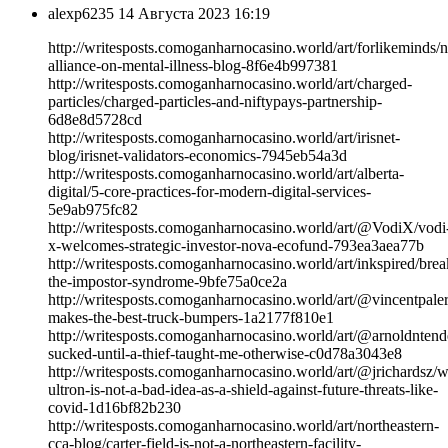
alexp6235
14 Августа 2023 16:19
http://writesposts.comoganharnocasino.world/art/forlikeminds/n
alliance-on-mental-illness-blog-8f6e4b997381
http://writesposts.comoganharnocasino.world/art/charged-
particles/charged-particles-and-niftypays-partnership-
6d8e8d5728cd
http://writesposts.comoganharnocasino.world/art/irisnet-
blog/irisnet-validators-economics-7945eb54a3d
http://writesposts.comoganharnocasino.world/art/alberta-
digital/5-core-practices-for-modern-digital-services-
5e9ab975fc82
http://writesposts.comoganharnocasino.world/art/@VodiX/vodi
x-welcomes-strategic-investor-nova-ecofund-793ea3aea77b
http://writesposts.comoganharnocasino.world/art/inkspired/brea
the-impostor-syndrome-9bfe75a0ce2a
http://writesposts.comoganharnocasino.world/art/@vincentpal
makes-the-best-truck-bumpers-1a2177f810e1
http://writesposts.comoganharnocasino.world/art/@arnoldntend
sucked-until-a-thief-taught-me-otherwise-c0d78a3043e8
http://writesposts.comoganharnocasino.world/art/@jrichardsz/
ultron-is-not-a-bad-idea-as-a-shield-against-future-threats-like-
covid-1d16bf82b230
http://writesposts.comoganharnocasino.world/art/northeastern-
cca-blog/carter-field-is-not-a-northeastern-facility-