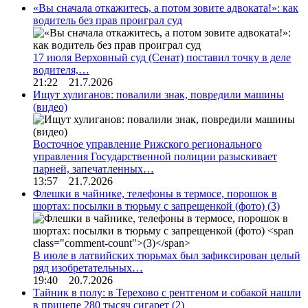
«Вы сначала откажитесь, а потом зовите адвоката!»: как
водитель без прав проиграл суд
17 июля Верховный суд (Сенат) поставил точку в деле
водителя,…
21:22 21.7.2026
Ищут хулиганов: повалили знак, повредили машины
(видео)
Восточное управление Рижского регионального
управления Государственной полиции разыскивает
парней, запечатленных…
13:57 21.7.2026
Флешки в чайнике, телефоны в термосе, порошок в
шортах: посылки в тюрьму с запрещенкой (фото)
(3)
В июле в латвийских тюрьмах был зафиксирован целый
ряд изобретательных…
19:40 20.7.2026
Тайник в полу: в Терехово с рентгеном и собакой нашли
в прицепе 280 тысяч сигарет
(2)