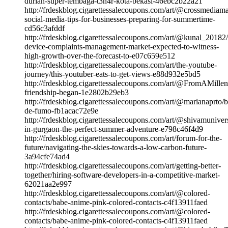
durian-super-tembaga-t3n4r-kota-bekasi-46ebc2b22a21
http://frdeskblog.cigarettessalecoupons.com/art/@crossmediama
social-media-tips-for-businesses-preparing-for-summertime-
cd56c3afddf
http://frdeskblog.cigarettessalecoupons.com/art/@kunal_20182
device-complaints-management-market-expected-to-witness-
high-growth-over-the-forecast-to-e07c659e512
http://frdeskblog.cigarettessalecoupons.com/art/the-youtube-
journey/this-youtuber-eats-to-get-views-e88d932e5bd5
http://frdeskblog.cigarettessalecoupons.com/art/@FromAMillen
friendship-began-1e2802b29eb3
http://frdeskblog.cigarettessalecoupons.com/art/@marianaprto/
de-fumo-fb1acac72e9e
http://frdeskblog.cigarettessalecoupons.com/art/@shivamuniver
in-gurgaon-the-perfect-summer-adventure-e798c46f4d9
http://frdeskblog.cigarettessalecoupons.com/art/forum-for-the-
future/navigating-the-skies-towards-a-low-carbon-future-
3a94cfe74ad4
http://frdeskblog.cigarettessalecoupons.com/art/getting-better-
together/hiring-software-developers-in-a-competitive-market-
62021aa2e997
http://frdeskblog.cigarettessalecoupons.com/art/@colored-
contacts/babe-anime-pink-colored-contacts-c4f13911faed
http://frdeskblog.cigarettessalecoupons.com/art/@colored-
contacts/babe-anime-pink-colored-contacts-c4f13911faed