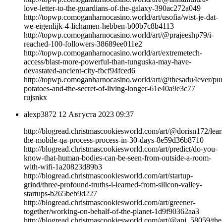
love-letter-to-the-guardians-of-the-galaxy-390ac272a049
http://topwp.comoganharnocasino.world/art/usofia/wist-je-dat-
we-eigenlijk-4-lichamen-hebben-b00b7c8b4113
http://topwp.comoganharnocasino.world/art/@prajeeshp79/i-
reached-100-followers-38689ee011e2
http://topwp.comoganharnocasino.world/art/extremetech-
access/blast-more-powerful-than-tunguska-may-have-
devastated-ancient-city-fbcf94fced6
http://topwp.comoganharnocasino.world/art/@thesadu4ever/pur
potatoes-and-the-secret-of-living-longer-61e40a9e3c77
rujsnkx
alexp3872
12 Августа 2023 09:37
http://blogread.christmascookiesworld.com/art/@dorisn172/lear
the-mobile-qa-process-process-in-30-days-8e59d36b8710
http://blogread.christmascookiesworld.com/art/predict/do-you-
know-that-human-bodies-can-be-seen-from-outside-a-room-
with-wifi-1a20823d89b3
http://blogread.christmascookiesworld.com/art/startup-
grind/three-profound-truths-i-learned-from-silicon-valley-
startups-b265beb9d227
http://blogread.christmascookiesworld.com/art/greener-
together/working-on-behalf-of-the-planet-1d9f90362aa3
http://blogread.christmascookiesworld.com/art/@apj_58059/the