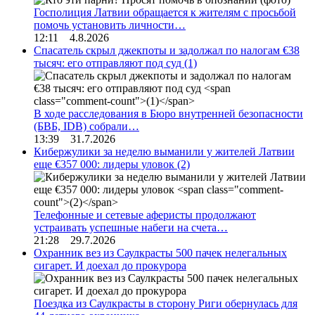
Госполиция Латвии обращается к жителям с просьбой
помочь установить личности…
12:11 4.8.2026
Спасатель скрыл джекпоты и задолжал по налогам €38
тысяч: его отправляют под суд
(1)
В ходе расследования в Бюро внутренней безопасности
(БВБ, IDB) собрали…
13:39 31.7.2026
Кибержулики за неделю выманили у жителей Латвии
еще €357 000: лидеры уловок
(2)
Телефонные и сетевые аферисты продолжают
устраивать успешные набеги на счета…
21:28 29.7.2026
Охранник вез из Саулкрасты 500 пачек нелегальных
сигарет. И доехал до прокурора
Поездка из Саулкрасты в сторону Риги обернулась для