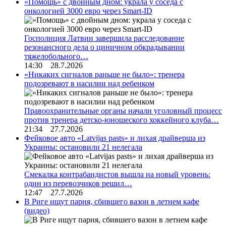
«Помощь» с двойным дном: украла у соседа с
онкологией 3000 евро через Smart-ID
Госполиция Латвии завершила расследование
резонансного дела о циничном обкрадывании
тяжелобольного…
14:30 28.7.2026
«Никаких сигналов раньше не было»: тренера
подозревают в насилии над ребенком
Правоохранительные органы начали уголовный процесс
против тренера детско-юношеского хоккейного клуба…
21:34 27.7.2026
Фейковое авто «Latvijas pasts» и лихая драйверша из
Украины: остановили 21 нелегала
Смекалка контрабандистов вышла на новый уровень:
один из перевозчиков решил…
12:47 27.7.2026
В Риге ищут парня, сбившего вазон в летнем кафе
(видео)