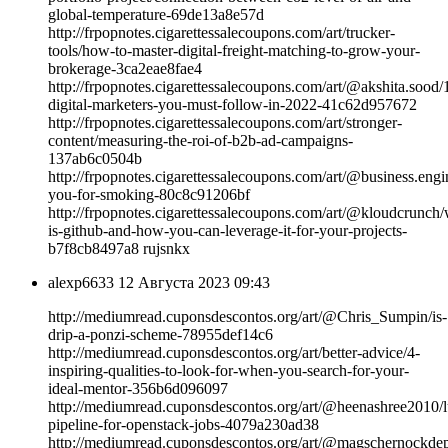
global-temperature-69de13a8e57d
http://frpopnotes.cigarettessalecoupons.com/art/trucker-
tools/how-to-master-digital-freight-matching-to-grow-your-
brokerage-3ca2eae8fae4
http://frpopnotes.cigarettessalecoupons.com/art/@akshita.sood/
digital-marketers-you-must-follow-in-2022-41c62d957672
http://frpopnotes.cigarettessalecoupons.com/art/stronger-
content/measuring-the-roi-of-b2b-ad-campaigns-
137ab6c0504b
http://frpopnotes.cigarettessalecoupons.com/art/@business.engi
you-for-smoking-80c8c91206bf
http://frpopnotes.cigarettessalecoupons.com/art/@kloudcrunch/
is-github-and-how-you-can-leverage-it-for-your-projects-
b7f8cb8497a8 rujsnkx
alexp6633
12 Августа 2023 09:43
http://mediumread.cuponsdescontos.org/art/@Chris_Sumpin/is-
drip-a-ponzi-scheme-78955def14c6
http://mediumread.cuponsdescontos.org/art/better-advice/4-
inspiring-qualities-to-look-for-when-you-search-for-your-
ideal-mentor-356b6d096097
http://mediumread.cuponsdescontos.org/art/@heenashree2010/l
pipeline-for-openstack-jobs-4079a230ad38
http://mediumread.cuponsdescontos.org/art/@magschernockdepe