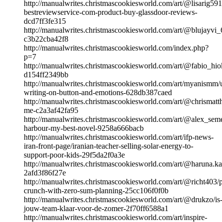
http://manualwrites.christmascookiesworld.com/art/@lisarig591
bestreviewservice-com-product-buy-glassdoor-reviews-
dcd7ff3fe315
http://manualwrites.christmascookiesworld.com/art/@blujayv
c3b22cba42f8
http://manualwrites.christmascookiesworld.com/index.php?
p=7
http://manualwrites.christmascookiesworld.com/art/@fabio_hiok
d154ff2349bb
http://manualwrites.christmascookiesworld.com/art/myanismm/
writing-on-button-and-emotions-628db387caed
http://manualwrites.christmascookiesworld.com/art/@chrismatth
me-c2a3af42fa95
http://manualwrites.christmascookiesworld.com/art/@alex_sem
harbour-my-best-novel-9258a666bacb
http://manualwrites.christmascookiesworld.com/art/ifp-news-
iran-front-page/iranian-teacher-selling-solar-energy-to-
support-poor-kids-29f5da2f0a3e
http://manualwrites.christmascookiesworld.com/art/@haruna.kaz
2afd3f86f27e
http://manualwrites.christmascookiesworld.com/art/@richt403/
crunch-with-zero-sum-planning-25cc106f0f0b
http://manualwrites.christmascookiesworld.com/art/@drukzo/is
jouw-team-klaar-voor-de-zomer-2f70ff6588a1
http://manualwrites.christmascookiesworld.com/art/inspire-