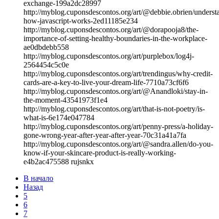
exchange-199a2dc28997
http://myblog.cuponsdescontos.org/art/@debbie.obrien/underst
how-javascript-works-2ed11185e234
http://myblog.cuponsdescontos.org/art/@dorapooja8/the-
importance-of-setting-healthy-boundaries-in-the-workplace-
ae0dbdebb558
http://myblog.cuponsdescontos.org/art/purplebox/log4j-
2564454c5c0e
http://myblog.cuponsdescontos.org/art/trendingus/why-credit-
cards-are-a-key-to-live-your-dream-life-7710a73cf6f6
http://myblog.cuponsdescontos.org/art/@Anandloki/stay-in-
the-moment-43541973f1e4
http://myblog.cuponsdescontos.org/art/that-is-not-poetry/is-
what-is-6e174e047784
http://myblog.cuponsdescontos.org/art/penny-press/a-holiday-
gone-wrong-year-after-year-after-year-70c31a41a7fa
http://myblog.cuponsdescontos.org/art/@sandra.allen/do-you-
know-if-your-skincare-product-is-really-working-
e4b2ac475588 rujsnkx
В начало
Назад
5
6
7