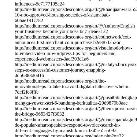
influences-5e7177105e24
http://mediumread.cuponsdescontos.org/art/@khadijaanwar355/
10-noc-approved-housing-societies-of-islamabad-
66bae191c782
http://mediumread.cuponsdescontos.org/art/@AnthonyEnglish_A
your-business-become-your-boss-bc71deae3132
http://mediumread.cuponsdescontos.org/art/cotinetwork/coti-
announces-first-merchant-coin-purchase-b2e887f2526c
http://mediumread.cuponsdescontos.org/art/visualmodo/how-
to-embed-video-in-wordpress-tips-for-beginners-and-
experienced-webmasters-3aef303d1a6
http://mediumread.cuponsdescontos.org/art/@natalya.bucuy/six
steps-to-successful-customer-journey-mapping-
dd56383d041b
http://mediumread.cuponsdescontos.org/art/the-
innovation/steps-to-take-to-avoid-digital-clutter-overwhelm-
7def2fc8fffe
http://mediumread.cuponsdescontos.org/art/@pusatbibitlengkap/
mangga-yuwen-seri-6-bandung-berkualitas-29d9879b9aac
http://mediumread.cuponsdescontos.org/art/@themcpov/crossin
the-bridge-9653427f3032
http://mediumread.cuponsdescontos.org/art/@manishjamdagni
do-popular-smart-speakers-respond-to-voice-search-in-
different-languages-by-manish-kumar-f345e55a5092
http://mediumread.cuponsdescontos.org/index.php?p=22