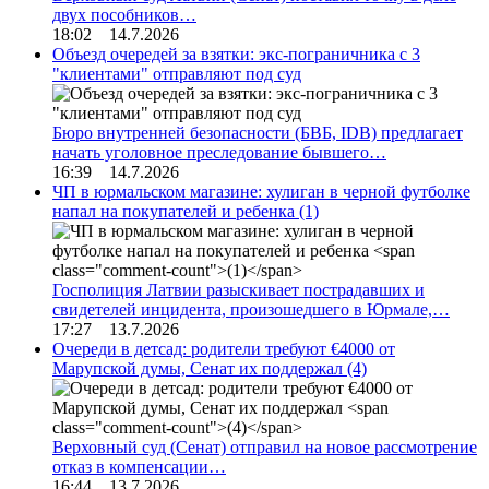
двух пособников…
18:02 14.7.2026
Объезд очередей за взятки: экс-пограничника с 3
"клиентами" отправляют под суд
Бюро внутренней безопасности (БВБ, IDB) предлагает
начать уголовное преследование бывшего…
16:39 14.7.2026
ЧП в юрмальском магазине: хулиган в черной футболке
напал на покупателей и ребенка
(1)
Госполиция Латвии разыскивает пострадавших и
свидетелей инцидента, произошедшего в Юрмале,…
17:27 13.7.2026
Очереди в детсад: родители требуют €4000 от
Марупской думы, Сенат их поддержал
(4)
Верховный суд (Сенат) отправил на новое рассмотрение
отказ в компенсации…
16:44 13.7.2026