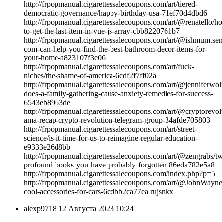
http://frpopmanual.cigarettessalecoupons.com/art/tiered-
democratic-governance/happy-birthday-usa-71ef70d4dbd6
http://frpopmanual.cigarettessalecoupons.com/art/@renatello/h
to-get-the-last-item-in-vue-js-array-cbb8220761b7
http://frpopmanual.cigarettessalecoupons.com/art/@ishmum.sem
com-can-help-you-find-the-best-bathroom-decor-items-for-
your-home-a823107f3e06
http://frpopmanual.cigarettessalecoupons.com/art/fuck-
niches/the-shame-of-america-6cdf2f7ff02a
http://frpopmanual.cigarettessalecoupons.com/art/@jenniferwol
does-a-family-gathering-cause-anxiety-remedies-for-success-
6543eb8963de
http://frpopmanual.cigarettessalecoupons.com/art/@cryptorevo
ama-recap-crypto-revolution-telegram-group-34afde705803
http://frpopmanual.cigarettessalecoupons.com/art/street-
science/is-it-time-for-us-to-reimagine-regular-education-
e9333e26d8bb
http://frpopmanual.cigarettessalecoupons.com/art/@zengrabs/t
profound-books-you-have-probably-forgotten-86eda782e5a8
http://frpopmanual.cigarettessalecoupons.com/index.php?p=5
http://frpopmanual.cigarettessalecoupons.com/art/@JohnWayne
cool-accessories-for-cars-6cdbb2ca77ea rujsnkx
alexp9718
12 Августа 2023 10:24