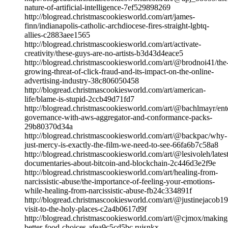
nature-of-artificial-intelligence-7ef529898269
http://blogread.christmascookiesworld.com/art/james-
finn/indianapolis-catholic-archdiocese-fires-straight-lgbtq-
allies-c2883aee1565
http://blogread.christmascookiesworld.com/art/activate-
creativity/these-guys-are-no-artists-b3d43d4eace5
http://blogread.christmascookiesworld.com/art/@brodnoi41/the
growing-threat-of-click-fraud-and-its-impact-on-the-online-
advertising-industry-38c806050458
http://blogread.christmascookiesworld.com/art/american-
life/blame-is-stupid-2ccb49d71fd7
http://blogread.christmascookiesworld.com/art/@bachlmayr/ente
governance-with-aws-aggregator-and-conformance-packs-
29b80370d34a
http://blogread.christmascookiesworld.com/art/@backpac/why-
just-mercy-is-exactly-the-film-we-need-to-see-66fa6b7c58a8
http://blogread.christmascookiesworld.com/art/@lesivoleh/latest
documentaries-about-bitcoin-and-blockchain-2c446d3e2f9e
http://blogread.christmascookiesworld.com/art/healing-from-
narcissistic-abuse/the-importance-of-feeling-your-emotions-
while-healing-from-narcissistic-abuse-fb24c334891f
http://blogread.christmascookiesworld.com/art/@justinejacob19
visit-to-the-holy-places-c2a4b0617d9f
http://blogread.christmascookiesworld.com/art/@cjmox/making
better-food-choices-afea9c5cd5bc rujsnkx