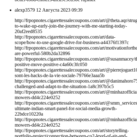
alexp3579
12 Августа 2023 09:39
http://frpopnotes.cigarettessalecoupons.com/art/@theta.aqr/stru
to-wake-up-early-join-the-journey-with-me-starting-today-
20af2eed8535
http://frpopnotes.cigarettessalecoupons.com/art/data-
scope/how-to-use-google-drive-for-business-a44376f1397c
http://frpopnotes.cigarettessalecoupons.com/art/motivationforth
are-powerful-580b2da32896
http://frpopnotes.cigarettessalecoupons.com/art/@susanmacey/t
positive-move-positive-c4a60c3fc050
http://frpopnotes.cigarettessalecoupons.com/art/@pierrejoguet1
sont-les-hacks-de-la-vie-sociale-79766e3aaa5b
http://frpopnotes.cigarettessalecoupons.com/art/@danimahoro7
challenged-and-adapt-to-the-situation-1a8c397b5c5
http://frpopnotes.cigarettessalecoupons.com/art/@minhazoffici
mowers-dd4c224e0252
http://frpopnotes.cigarettessalecoupons.com/art/@smm_services
ultimate-indian-smart-panel-for-social-media-growth-
22bdce10220a
http://frpopnotes.cigarettessalecoupons.com/art/@minhazoffici
mowers-dd4c224e0252
http://frpopnotes.cigarettessalecoupons.com/art/storytelling-
portfolio-project/connection-between-co2-level-of-air-and-