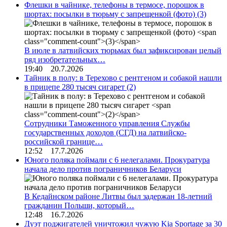
Флешки в чайнике, телефоны в термосе, порошок в
шортах: посылки в тюрьму с запрещенкой (фото)
(3)
В июле в латвийских тюрьмах был зафиксирован целый
ряд изобретательных…
19:40 20.7.2026
Тайник в полу: в Терехово с рентгеном и собакой нашли
в прицепе 280 тысяч сигарет
(2)
Сотрудники Таможенного управления Службы
государственных доходов (СГД) на латвийско-
российской границе…
12:52 17.7.2026
Юного поляка поймали с 6 нелегалами. Прокуратура
начала дело против пограничников Беларуси
В Кедайнском районе Литвы был задержан 18-летний
гражданин Польши, который…
12:48 16.7.2026
Дуэт поджигателей уничтожил чужую Kia Sportage за 30