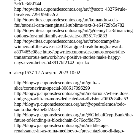
5cb1e3d8f744
http://topwrites.cuponsdescontos.org/art/@scott_43276/rule-
breakers-7291994fc2c2
http://topwrites.cuponsdescontos.org/art/komandro-ccit-
ftui/tutorial-cara-menginstall-sublime-text-3-e64729b5e782
http://topwrites.cuponsdescontos.org/art/@dennyt123/financing
options-for-multifamily-real-estate-ed63517e3833
http://topwrites.cuponsdescontos.org/art/xrbootcamp/the-
winners-of-the-awe-eu-2018-auggie-breakthrough-award-
a837465c08ac http://topwrites.cuponsdescontos.org/art/the-
transamorous-network/how-positive-stories-make-happy-
days-even-better-543917bf2142 rujsnkx
alexp1537
12 Августа 2023 10:02
http://blogwp.cuponsdescontos.org/art/grab-a-
slice/coronavirus-special-308617096299
http://blogwp.cuponsdescontos.org/art/motorious/where-does-
dodge-go-with-no-more-dedicated-srt-division-f0f02e84ba53
http://blogwp.cuponsdescontos.org/art/@opedrolemos/todo-
santo-dia-9e2be0d74aa3
http://blogwp.cuponsdescontos.org/art/@GlobalCryptBank/the-
future-of-lending-is-blockchain-5c76ccf8d75b
http://blogwp.cuponsdescontos.org/art/middle-age-
renaissance-in-as-roma-medioevo-e/presentazione-di-tiago-