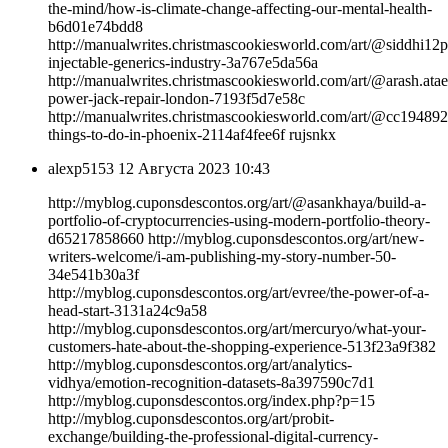
the-mind/how-is-climate-change-affecting-our-mental-health-
b6d01e74bdd8
http://manualwrites.christmascookiesworld.com/art/@siddhi12pat
injectable-generics-industry-3a767e5da56a
http://manualwrites.christmascookiesworld.com/art/@arash.ata
power-jack-repair-london-7193f5d7e58c
http://manualwrites.christmascookiesworld.com/art/@cc1948921
things-to-do-in-phoenix-2114af4fee6f rujsnkx
alexp5153
12 Августа 2023 10:43
http://myblog.cuponsdescontos.org/art/@asankhaya/build-a-
portfolio-of-cryptocurrencies-using-modern-portfolio-theory-
d65217858660 http://myblog.cuponsdescontos.org/art/new-
writers-welcome/i-am-publishing-my-story-number-50-
34e541b30a3f
http://myblog.cuponsdescontos.org/art/evree/the-power-of-a-
head-start-3131a24c9a58
http://myblog.cuponsdescontos.org/art/mercuryo/what-your-
customers-hate-about-the-shopping-experience-513f23a9f382
http://myblog.cuponsdescontos.org/art/analytics-
vidhya/emotion-recognition-datasets-8a397590c7d1
http://myblog.cuponsdescontos.org/index.php?p=15
http://myblog.cuponsdescontos.org/art/probit-
exchange/building-the-professional-digital-currency-