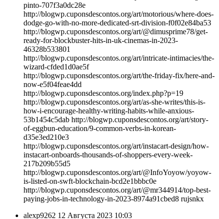
pinto-707f3a0dc28e
http://blogwp.cuponsdescontos.org/art/motorious/where-does-
dodge-go-with-no-more-dedicated-srt-division-f0f02e84ba53
http://blogwp.cuponsdescontos.org/art/@dimusprime78/get-
ready-for-blockbuster-hits-in-uk-cinemas-in-2023-
46328b533801
http://blogwp.cuponsdescontos.org/art/intricate-intimacies/the-
wizard-cfded1d0ae5f
http://blogwp.cuponsdescontos.org/art/the-friday-fix/here-and-
now-e5f04feae4dd
http://blogwp.cuponsdescontos.org/index.php?p=19
http://blogwp.cuponsdescontos.org/art/as-she-writes/this-is-
how-i-encourage-healthy-writing-habits-while-anxious-
53b1454c5dab http://blogwp.cuponsdescontos.org/art/story-
of-eggbun-education/9-common-verbs-in-korean-
d35e3ed210e3
http://blogwp.cuponsdescontos.org/art/instacart-design/how-
instacart-onboards-thousands-of-shoppers-every-week-
217b209b55d5
http://blogwp.cuponsdescontos.org/art/@InfoYoyow/yoyow-
is-listed-on-swft-blockchain-bcd2e1bbbc0e
http://blogwp.cuponsdescontos.org/art/@mr344914/top-best-
paying-jobs-in-technology-in-2023-8974a91cbed8 rujsnkx
alexp9262
12 Августа 2023 10:03