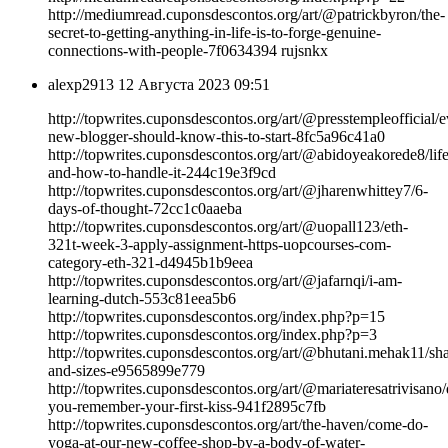
http://mediumread.cuponsdescontos.org/art/@patrickbyron/the-
secret-to-getting-anything-in-life-is-to-forge-genuine-
connections-with-people-7f0634394 rujsnkx
alexp2913
12 Августа 2023 09:51
http://topwrites.cuponsdescontos.org/art/@presstempleofficial/e
new-blogger-should-know-this-to-start-8fc5a96c41a0
http://topwrites.cuponsdescontos.org/art/@abidoyeakorede8/life
and-how-to-handle-it-244c19e3f9cd
http://topwrites.cuponsdescontos.org/art/@jharenwhittey7/6-
days-of-thought-72cc1c0aaeba
http://topwrites.cuponsdescontos.org/art/@uopall123/eth-
321t-week-3-apply-assignment-https-uopcourses-com-
category-eth-321-d4945b1b9eea
http://topwrites.cuponsdescontos.org/art/@jafarnqi/i-am-
learning-dutch-553c81eea5b6
http://topwrites.cuponsdescontos.org/index.php?p=15
http://topwrites.cuponsdescontos.org/index.php?p=3
http://topwrites.cuponsdescontos.org/art/@bhutani.mehak11/sh
and-sizes-e9565899e779
http://topwrites.cuponsdescontos.org/art/@mariateresatrivisano/
you-remember-your-first-kiss-941f2895c7fb
http://topwrites.cuponsdescontos.org/art/the-haven/come-do-
yoga-at-our-new-coffee-shop-by-a-body-of-water-