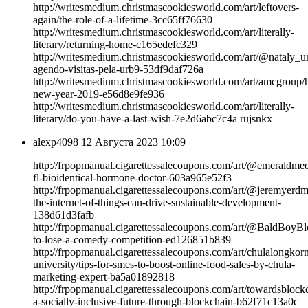
http://writesmedium.christmascookiesworld.com/art/leftovers-
again/the-role-of-a-lifetime-3cc65ff76630
http://writesmedium.christmascookiesworld.com/art/literally-
literary/returning-home-c165edefc329
http://writesmedium.christmascookiesworld.com/art/@nataly_
agendo-visitas-pela-urb9-53df9daf726a
http://writesmedium.christmascookiesworld.com/art/amcgroup/
new-year-2019-e56d8e9fe936
http://writesmedium.christmascookiesworld.com/art/literally-
literary/do-you-have-a-last-wish-7e2d6abc7c4a rujsnkx
alexp4098
12 Августа 2023 10:09
http://frpopmanual.cigarettessalecoupons.com/art/@emeraldmed
fl-bioidentical-hormone-doctor-603a965e52f3
http://frpopmanual.cigarettessalecoupons.com/art/@jeremyerd
the-internet-of-things-can-drive-sustainable-development-
138d61d3fafb
http://frpopmanual.cigarettessalecoupons.com/art/@BaldBoyB
to-lose-a-comedy-competition-ed126851b839
http://frpopmanual.cigarettessalecoupons.com/art/chulalongkor
university/tips-for-smes-to-boost-online-food-sales-by-chula-
marketing-expert-ba5a01892818
http://frpopmanual.cigarettessalecoupons.com/art/towardsblock
a-socially-inclusive-future-through-blockchain-b62f71c13a0c