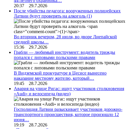
44-летнего охранника…
20:37 29.7.2026
После убийства педагога: вооруженных полицейских
Латвии будут проверять на алкоголь
(1)
Во вторник вечером, 28 июля, во дворе Лиепайской
средней школы…
15:36 29.7.2026
Грабли — любимый инструмент: водитель трижды
попался с липовыми польскими правами
В Видземской прокуратуре в Цесисе вынесено
наказание местному жителю, который…
19:45 28.7.2026
Авария на улице Ригас: ищут участников столкновения
«Audi» и велосипеда (видео)
Госполиция Латвии разыскивает участников дорожно-
транспортного происшествия, которое произошло 12
июня…
19:19 28.7.2026