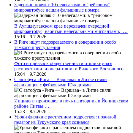
Задержан поляк с 10 нелегалами: в "рейсовом"
микроавтобусе нашли фальшивые номера
В Аугшдаугавском крае перехвачен очередной
микроавтобус, набитый нелегальными мигрантами, -…
15:16 9.7.2026
В Риге ищут подозреваемого в совершении особо
тяжкого преступления
Фото и призыв к общественности откликнуться
распространили оперативники Рижского Восточного…
15:04 9.7.2026
С автобуса «Рига — Варшава» в Литве сняли
африканцев с фейковыми ID-картами
Инцидент произошел в ночь на вторник в Йонишкском
районе Литвы.…
15:23 8.7.2026
Уроки физики с растлением подростков: пожилой
педагог из Тукумского края сознался