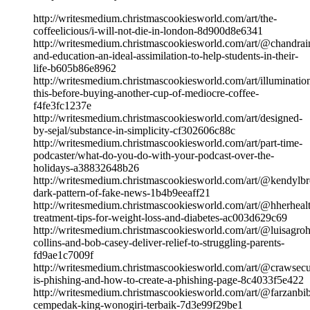
http://writesmedium.christmascookiesworld.com/art/the-
coffeelicious/i-will-not-die-in-london-8d900d8e6341
http://writesmedium.christmascookiesworld.com/art/@chandrain
and-education-an-ideal-assimilation-to-help-students-in-their-
life-b605b86e8962
http://writesmedium.christmascookiesworld.com/art/illuminati
this-before-buying-another-cup-of-mediocre-coffee-
f4fe3fc1237e
http://writesmedium.christmascookiesworld.com/art/designed-
by-sejal/substance-in-simplicity-cf302606c88c
http://writesmedium.christmascookiesworld.com/art/part-time-
podcaster/what-do-you-do-with-your-podcast-over-the-
holidays-a38832648b26
http://writesmedium.christmascookiesworld.com/art/@kendylb
dark-pattern-of-fake-news-1b4b9eeaff21
http://writesmedium.christmascookiesworld.com/art/@hherhealt
treatment-tips-for-weight-loss-and-diabetes-ac003d629c69
http://writesmedium.christmascookiesworld.com/art/@luisagroh
collins-and-bob-casey-deliver-relief-to-struggling-parents-
fd9ae1c7009f
http://writesmedium.christmascookiesworld.com/art/@crawsecu
is-phishing-and-how-to-create-a-phishing-page-8c4033f5e422
http://writesmedium.christmascookiesworld.com/art/@farzanbibi
cempedak-king-wonogiri-terbaik-7d3e99f29be1