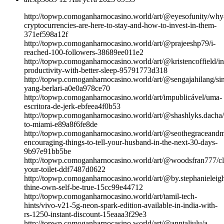
http://topwp.comoganharnocasino.world/art/@eyesofunity/why
cryptocurrencies-are-here-to-stay-and-how-to-invest-in-them-
371ef598a12f
http://topwp.comoganharnocasino.world/art/@prajeeshp79/i-
reached-100-followers-38689ee011e2
http://topwp.comoganharnocasino.world/art/@kristencoffield/in
productivity-with-better-sleep-95791773d318
http://topwp.comoganharnocasino.world/art/@sengajahilang/si
yang-berlari-a0e0a978ce70
http://topwp.comoganharnocasino.world/art/impublicável/uma-
escritora-de-jerk-ebfeea4f0b53
http://topwp.comoganharnocasino.world/art/@shashlyks.dacha
to-miami-e89a8f6fe8de
http://topwp.comoganharnocasino.world/art/@seothegraceandm
encouraging-things-to-tell-your-husband-in-the-next-30-days-
9b97e91bb5be
http://topwp.comoganharnocasino.world/art/@woodsfran777/cl
your-toilet-ddf7487d0622
http://topwp.comoganharnocasino.world/art/@by.stephanieleigh
thine-own-self-be-true-15cc99e44712
http://topwp.comoganharnocasino.world/art/tamil-tech-
hints/vivo-v21-5g-neon-spark-edition-available-in-india-with-
rs-1250-instant-discount-15eaaa3f29e3
http://topwp.comoganharnocasino.world/art/@anntaliulu/a-