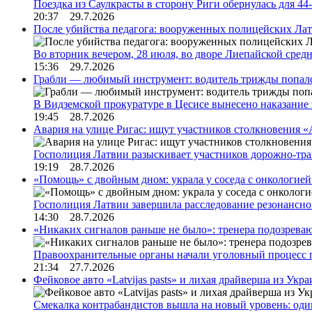
Поездка из Саулкрасты в сторону Риги обернулась для 4
20:37 29.7.2026
После убийства педагога: вооруженных полицейских Лат
Во вторник вечером, 28 июля, во дворе Лиепайской сре
15:36 29.7.2026
Грабли — любимый инструмент: водитель трижды попал
В Видземской прокуратуре в Цесисе вынесено наказани
19:45 28.7.2026
Авария на улице Ригас: ищут участников столкновения «A
Госполиция Латвии разыскивает участников дорожно-тр
19:19 28.7.2026
«Помощь» с двойным дном: украла у соседа с онкологией 
Госполиция Латвии завершила расследование резонансн
14:30 28.7.2026
«Никаких сигналов раньше не было»: тренера подозреваю
Правоохранительные органы начали уголовный процесс 
21:34 27.7.2026
Фейковое авто «Latvijas pasts» и лихая драйверша из Укр
Смекалка контрабандистов вышла на новый уровень: од