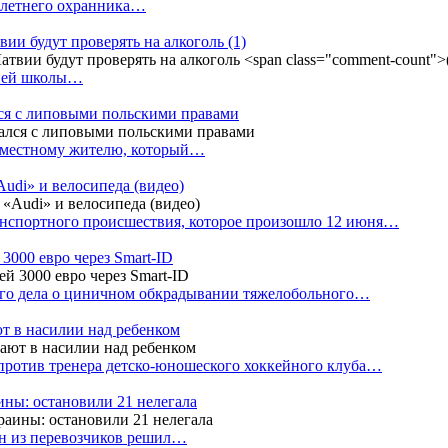
4-летнего охранника…
вии будут проверять на алкоголь
(1)
дней школы…
ся с липовыми польскими правами
е местному жителю, который…
udi» и велосипеда (видео)
анспортного происшествия, которое произошло 12 июня…
3000 евро через Smart-ID
ого дела о циничном обкрадывании тяжелобольного…
т в насилии над ребенком
против тренера детско-юношеского хоккейного клуба…
аины: остановили 21 нелегала
ин из перевозчиков решил…