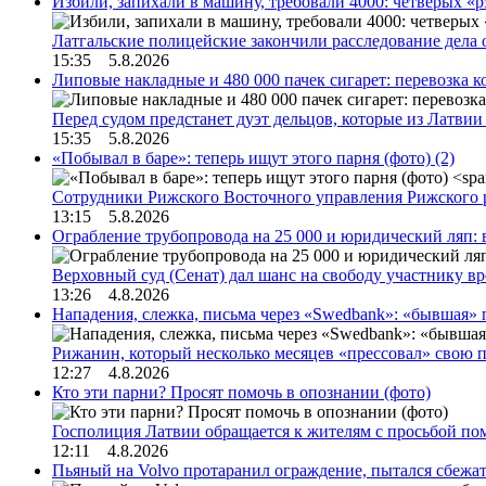
Избили, запихали в машину, требовали 4000: четверых «
Латгальские полицейские закончили расследование дела 
15:35 5.8.2026
Липовые накладные и 480 000 пачек сигарет: перевозка 
Перед судом предстанет дуэт дельцов, которые из Латви
15:35 5.8.2026
«Побывал в баре»: теперь ищут этого парня (фото)
(2)
Сотрудники Рижского Восточного управления Рижского 
13:15 5.8.2026
Ограбление трубопровода на 25 000 и юридический ляп:
Верховный суд (Сенат) дал шанс на свободу участнику в
13:26 4.8.2026
Нападения, слежка, письма через «Swedbank»: «бывшая»
Рижанин, который несколько месяцев «прессовал» свою п
12:27 4.8.2026
Кто эти парни? Просят помочь в опознании (фото)
Госполиция Латвии обращается к жителям с просьбой п
12:11 4.8.2026
Пьяный на Volvo протаранил ограждение, пытался сбежат