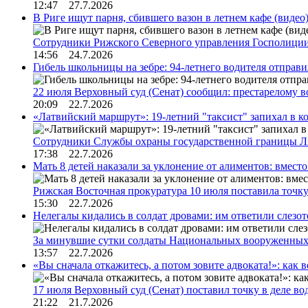
12:47 27.7.2026
В Риге ищут парня, сбившего вазон в летнем кафе (видео
Сотрудники Рижского Северного управления Госполиции
14:56 24.7.2026
Гибель школьницы на зебре: 94-летнего водителя отправ
22 июля Верховный суд (Сенат) сообщил: престарелому 
20:09 22.7.2026
«Латвийский маршрут»: 19-летний "таксист" запихал в к
Сотрудники Службы охраны государственной границы 
17:38 22.7.2026
Мать 8 детей наказали за уклонение от алиментов: вме
Рижская Восточная прокуратура 10 июля поставила точк
15:30 22.7.2026
Нелегалы кидались в солдат дровами: им ответили слезо
За минувшие сутки солдаты Национальных вооруженны
13:57 22.7.2026
«Вы сначала откажитесь, а потом зовите адвоката!»: как в
17 июля Верховный суд (Сенат) поставил точку в деле в
21:22 21.7.2026