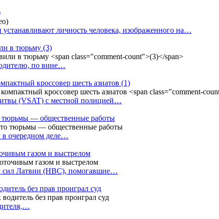
)
 устанавливают личность человека, изображенного на…
или в тюрьму
(3)
водителю, по вине…
омпактный кроссовер шесть азиатов
(1)
Литвы (VSAT) с местной полицией…
сто тюрьмы — общественные работы
у в очередном деле…
точивым газом и выстрелом
х сил Латвии (НВС), помогавшие…
одитель без прав проиграл суд
одителя,…