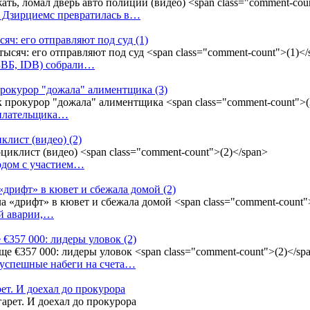
у Дзирциемс превратилась в…
сяч: его отправляют под суд
(1)
(БВБ, IDB) собрали…
к прокурор "дожала" алиментщика
(3)
неплательщика…
иклист (видео)
(2)
одом с участием…
«дрифт» в кювет и сбежала домой
(2)
ой аварии,…
 €357 000: лидеры уловок
(2)
 успешные набеги на счета…
ет. И доехал до прокурора