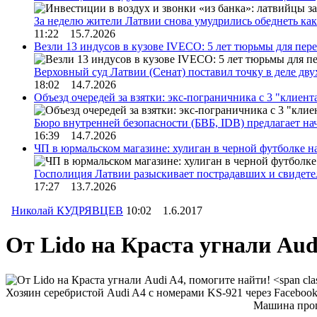
За неделю жители Латвии снова умудрились обеднеть к
11:22 15.7.2026
Везли 13 индусов в кузове IVECO: 5 лет тюрьмы для пер
Верховный суд Латвии (Сенат) поставил точку в деле д
18:02 14.7.2026
Объезд очередей за взятки: экс-пограничника с 3 "клиен
Бюро внутренней безопасности (БВБ, IDB) предлагает н
16:39 14.7.2026
ЧП в юрмальском магазине: хулиган в черной футболке н
Госполиция Латвии разыскивает пострадавших и свидет
17:27 13.7.2026
Николай КУДРЯВЦЕВ
10:02 1.6.2017
От Lido на Краста угнали Aud
Хозяин серебристой Audi A4 с номерами KS-921 через Facebook
Машина пропа