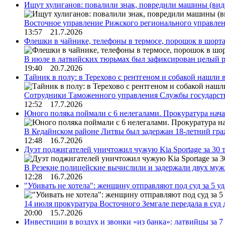
Ищут хулиганов: повалили знак, повредили машины (вид
Восточное управление Рижского регионального управле
13:57 21.7.2026
Флешки в чайнике, телефоны в термосе, порошок в шорта
В июле в латвийских тюрьмах был зафиксирован целый 
19:40 20.7.2026
Тайник в полу: в Терехово с рентгеном и собакой нашли 
Сотрудники Таможенного управления Службы государств
12:52 17.7.2026
Юного поляка поймали с 6 нелегалами. Прокуратура нач
В Кедайнском районе Литвы был задержан 18-летний г
12:48 16.7.2026
Дуэт поджигателей уничтожил чужую Kia Sportage за 30 
В Резекне полицейские вычислили и задержали двух му
12:28 16.7.2026
"Убивать не хотела": женщину отправляют под суд за 5 у
14 июля прокуратура Восточного Земгале передала в суд
20:00 15.7.2026
Инвестиции в воздух и звонки «из банка»: латвийцы за 