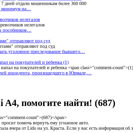
ак минимум на…
евозчиков нелегалов
вух пособников…
тами" отправляют под суд
ачать уголовное преследование бывшего…
апал на покупателей и ребенка
(1)
елей инцидента, произошедшего в Юрмале,…
i A4, помогите найти!
(687)
 просит помочь вернуть ему угнанное авто.
ла вчера от Lido на ул. Краста. Если у вас есть информация об 