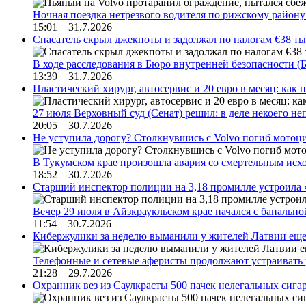
Ночная поездка нетрезвого водителя по рижскому район
15:01 31.7.2026
Спасатель скрыл джекпоты и задолжал по налогам €38 ты
В ходе расследования в Бюро внутренней безопасности 
13:39 31.7.2026
Пластический хирург, автосервис и 20 евро в месяц: ка
27 июля Верховный суд (Сенат) решил: в деле некоего 
20:05 30.7.2026
Не уступила дорогу? Столкнувшись с Volvo погиб мотоц
В Тукумском крае произошла авария со смертельным исх
18:52 30.7.2026
Старший инспектор полиции на 3,18 промилле устроила 
Вечер 29 июля в Айзкраукльском крае начался с банальн
11:54 30.7.2026
Кибержулики за неделю выманили у жителей Латвии еще
Телефонные и сетевые аферисты продолжают устраивать
21:28 29.7.2026
Охранник вез из Саулкрасты 500 пачек нелегальных сигар