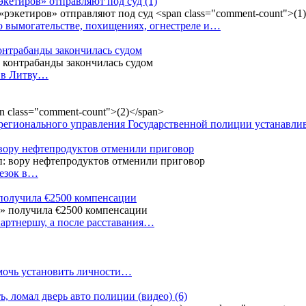
рэкетиров» отправляют под суд
(1)
о вымогательстве, похищениях, огнестреле и…
контрабанды закончилась судом
и в Литву…
регионального управления Государственной полиции устанавл
 вору нефтепродуктов отменили приговор
резок в…
 получила €2500 компенсации
артнершу, а после расставания…
омочь установить личности…
ь, ломал дверь авто полиции (видео)
(6)