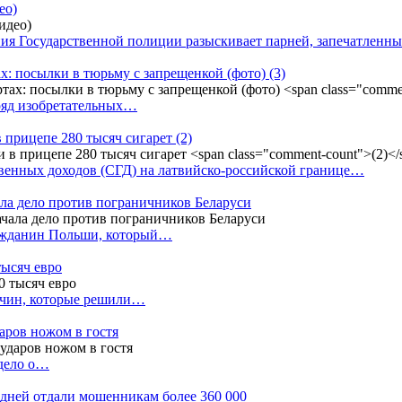
ео)
ния Государственной полиции разыскивает парней, запечатлен
х: посылки в тюрьму с запрещенкой (фото)
(3)
ряд изобретательных…
в прицепе 280 тысяч сигарет
(2)
енных доходов (СГД) на латвийско-российской границе…
ала дело против пограничников Беларуси
ражданин Польши, который…
тысяч евро
жчин, которые решили…
даров ножом в гостя
 дело о…
7 дней отдали мошенникам более 360 000