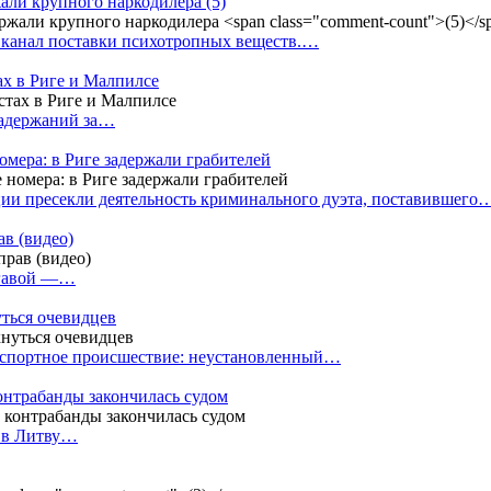
жали крупного наркодилера
(5)
 канал поставки психотропных веществ.…
ах в Риге и Малпилсе
задержаний за…
омера: в Риге задержали грабителей
ии пресекли деятельность криминального дуэта, поставившего
в (видео)
лгавой —…
уться очевидцев
анспортное происшествие: неустановленный…
контрабанды закончилась судом
и в Литву…