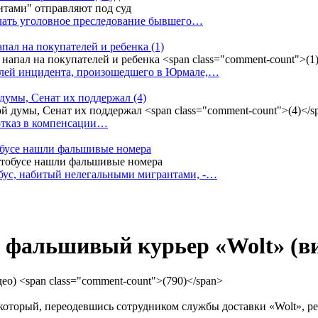
ачать уголовное преследование бывшего…
апал на покупателей и ребенка
(1)
елей инцидента, произошедшего в Юрмале,…
 думы, Сенат их поддержал
(4)
 отказ в компенсации…
тобусе нашли фальшивые номера
бус, набитый нелегальными мигрантами, -…
о фальшивый курьер «Wolt» (в
который, переодевшись сотрудником службы доставки «Wolt», р