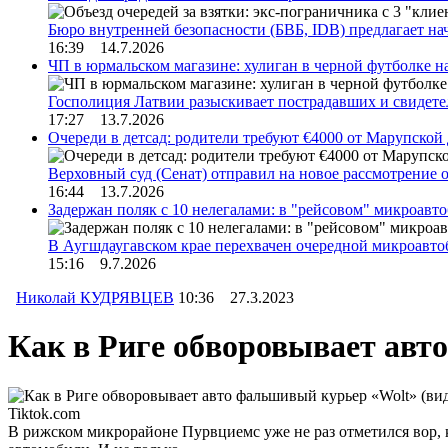
Бюро внутренней безопасности (БВБ, IDB) предлагает н
16:39 14.7.2026
ЧП в юрмальском магазине: хулиган в черной футболке н
Госполиция Латвии разыскивает пострадавших и свидет
17:27 13.7.2026
Очереди в детсад: родители требуют €4000 от Марупской
Верховный суд (Сенат) отправил на новое рассмотрение
16:44 13.7.2026
Задержан поляк с 10 нелегалами: в "рейсовом" микроав
В Аугшдаугавском крае перехвачен очередной микроавто
15:16 9.7.2026
Николай КУДРЯВЦЕВ
10:36 27.3.2023
Как в Риге обворовывает авт
Tiktok.com
В рижском микрорайоне Пурвциемс уже не раз отметился вор, 