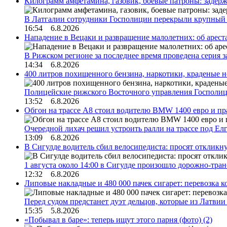
Килограмм амфетамина, газовик, боевые патроны: задер
В Латгалии сотрудники Госполиции перекрыли крупный
16:54 6.8.2026
Нападение в Вецаки и развращение малолетних: об арест
В Рижском регионе за последнее время проведена серия 
14:34 6.8.2026
400 литров похищенного бензина, наркотики, краденые н
Полицейские рижского Восточного управления Госполиц
13:52 6.8.2026
Обгон на трассе А8 стоил водителю BMW 1400 евро и пра
Очередной лихач решил устроить ралли на трассе под Е
13:09 6.8.2026
В Сигулде водитель сбил велосипедиста: просят откликн
1 августа около 14:00 в Сигулде произошло дорожно-тр
12:32 6.8.2026
Липовые накладные и 480 000 пачек сигарет: перевозка 
Перед судом предстанет дуэт дельцов, которые из Латви
15:35 5.8.2026
«Побывал в баре»: теперь ищут этого парня (фото)
(2)