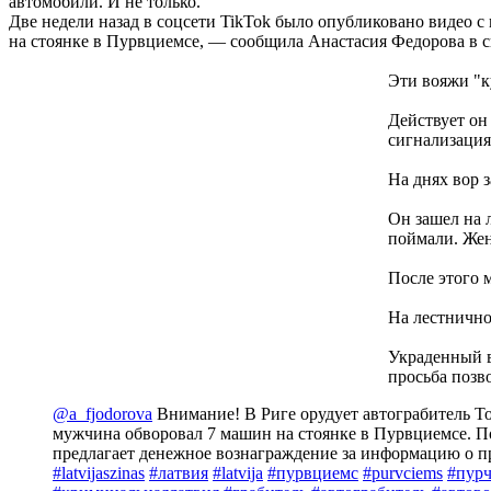
автомобили. И не только.
Две недели назад в соцсети TikTok было опубликовано видео с 
на стоянке в Пурвциемсе, — сообщила Анастасия Федорова в с
Эти вояжи "к
Действует он 
сигнализация,
На днях вор з
Он зашел на 
поймали. Жен
После этого 
На лестнично
Украденный ве
просьба позв
@a_fjodorova
Внимание! В Риге орудует автограбитель Тол
мужчина обворовал 7 машин на стоянке в Пурвциемсе. П
предлагает денежное вознаграждение за информацию о п
#latvijaszinas
#латвия
#latvija
#пурвциемс
#purvciems
#пур