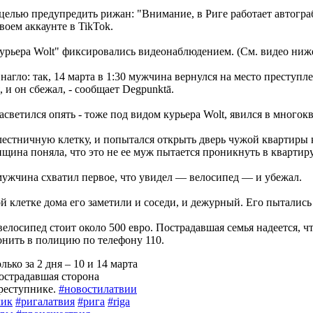
целью предупредить рижан: "Внимание, в Риге работает автограби
воем аккаунте в TikTok.
урьера Wolt" фиксировались видеонаблюдением. (См. видео ниже
нагло: так, 14 марта в 1:30 мужчина вернулся на место преступл
 и он сбежал, - сообщает Degpunktā.
асветился опять - тоже под видом курьера Wolt, явился в многок
лестничную клетку, и попытался открыть дверь чужой квартиры 
щина поняла, что это не ее муж пытается проникнуть в квартиру
мужчина схватил первое, что увидел — велосипед — и убежал.
й клетке дома его заметили и соседи, и дежурный. Его пытались
лосипед стоит около 500 евро. Пострадавшая семья надеется, что
онить в полицию по телефону 110.
ько за 2 дня – 10 и 14 марта
острадавшая сторона
реступнике.
#новостилатвии
чик
#ригалатвия
#рига
#riga