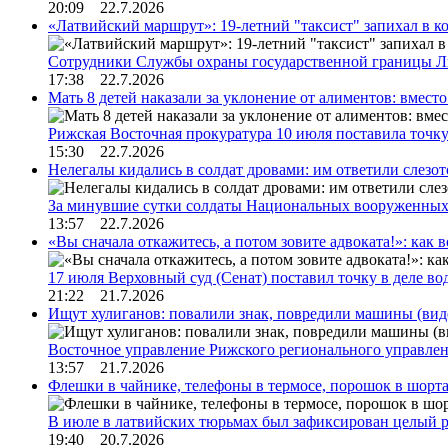
20:09 22.7.2026
«Латвийский маршрут»: 19-летний "таксист" запихал в к
Сотрудники Службы охраны государственной границы 
17:38 22.7.2026
Мать 8 детей наказали за уклонение от алиментов: вме
Рижская Восточная прокуратура 10 июля поставила точк
15:30 22.7.2026
Нелегалы кидались в солдат дровами: им ответили слезо
За минувшие сутки солдаты Национальных вооруженны
13:57 22.7.2026
«Вы сначала откажитесь, а потом зовите адвоката!»: как в
17 июля Верховный суд (Сенат) поставил точку в деле в
21:22 21.7.2026
Ищут хулиганов: повалили знак, повредили машины (вид
Восточное управление Рижского регионального управле
13:57 21.7.2026
Флешки в чайнике, телефоны в термосе, порошок в шорта
В июле в латвийских тюрьмах был зафиксирован целый 
19:40 20.7.2026