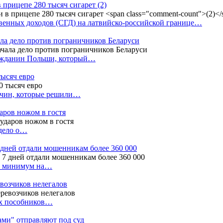
в прицепе 280 тысяч сигарет
(2)
енных доходов (СГД) на латвийско-российской границе…
ала дело против пограничников Беларуси
ражданин Польши, который…
тысяч евро
жчин, которые решили…
даров ножом в гостя
 дело о…
7 дней отдали мошенникам более 360 000
ак минимум на…
евозчиков нелегалов
вух пособников…
тами" отправляют под суд