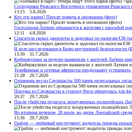
Сотрудники Рижского Восточного управления Рижского 
13:15 5.8.2026
Кто эти парни? Просят помочь в опознании (фото)
Госполиция Латвии обращается к жителям с просьбой п
12:11 4.8.2026
Спасатель скрыл джекпоты и задолжал по налогам €38 ты
В ходе расследования в Бюро внутренней безопасности 
13:39 31.7.2026
Кибержулики за неделю выманили у жителей Латвии еще
Телефонные и сетевые аферисты продолжают устраивать
21:28 29.7.2026
Охранник вез из Саулкрасты 500 пачек нелегальных сигар
Поездка из Саулкрасты в сторону Риги обернулась для 4
20:37 29.7.2026
После убийства педагога: вооруженных полицейских Лат
Во вторник вечером, 28 июля, во дворе Лиепайской сре
15:36 29.7.2026
Грабли — любимый инструмент: водитель трижды попал