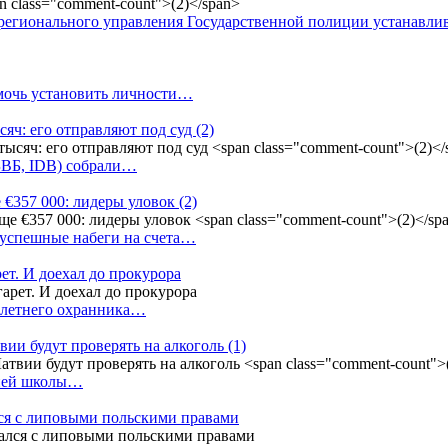
регионального управления Государственной полиции устанавл
омочь установить личности…
сяч: его отправляют под суд
(2)
(БВБ, IDB) собрали…
 €357 000: лидеры уловок
(2)
 успешные набеги на счета…
ет. И доехал до прокурора
4-летнего охранника…
вии будут проверять на алкоголь
(1)
дней школы…
ся с липовыми польскими правами