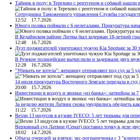
Тайник в полу: в Терехово с рентгеном и собакой нашли 
Сотрудники Таможенного управления Службы государств
12:52 17.7.2026
Юного поляка поймали с 6 нелегалами. Прокуратура нач
В Кедайнском районе Литвы был задержан 18-летний г
12:48 16.7.2026
Дуэт поджигателей уничтожил чужую Kia Sportage за 30 
В Резекне полицейские вычислили и задержали двух му
12:28 16.7.2026
"Убивать не хотела": женщину отправляют под суд за 5 у
14 июля прокуратура Восточного Земгале передала в суд
20:00 15.7.2026
Инвестиции в воздух и звонки «из банка»: латвийцы за 
За неделю жители Латвии снова умудрились обеднеть к
11:22 15.7.2026
Везли 13 индусов в кузове IVECO: 5 лет тюрьмы для пер
Верховный суд Латвии (Сенат) поставил точку в деле д
18:02 14.7.2026
Объезд очередей за взятки: экс-пограничника с 3 "клиен