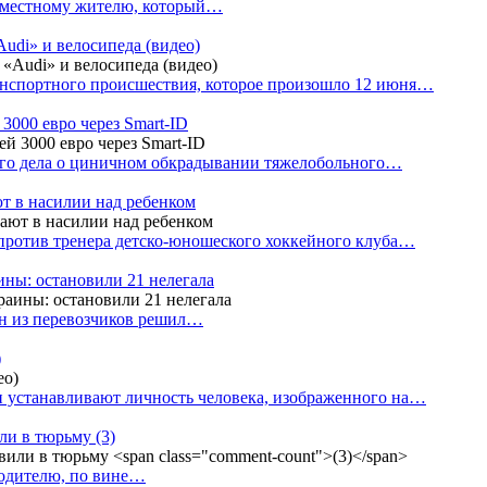
е местному жителю, который…
udi» и велосипеда (видео)
анспортного происшествия, которое произошло 12 июня…
3000 евро через Smart-ID
ого дела о циничном обкрадывании тяжелобольного…
т в насилии над ребенком
против тренера детско-юношеского хоккейного клуба…
аины: остановили 21 нелегала
ин из перевозчиков решил…
)
 устанавливают личность человека, изображенного на…
или в тюрьму
(3)
водителю, по вине…