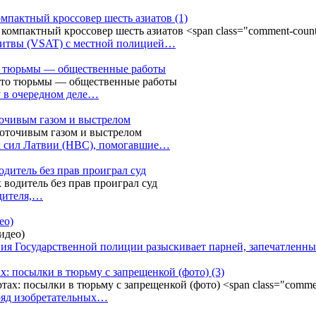
омпактный кроссовер шесть азиатов
(1)
Литвы (VSAT) с местной полицией…
сто тюрьмы — общественные работы
у в очередном деле…
точивым газом и выстрелом
х сил Латвии (НВС), помогавшие…
одитель без прав проиграл суд
одителя,…
ео)
ния Государственной полиции разыскивает парней, запечатлен
х: посылки в тюрьму с запрещенкой (фото)
(3)
ряд изобретательных…