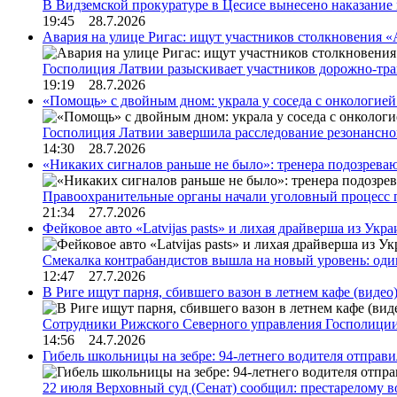
В Видземской прокуратуре в Цесисе вынесено наказани
19:45 28.7.2026
Авария на улице Ригас: ищут участников столкновения «A
Госполиция Латвии разыскивает участников дорожно-тр
19:19 28.7.2026
«Помощь» с двойным дном: украла у соседа с онкологией 
Госполиция Латвии завершила расследование резонансн
14:30 28.7.2026
«Никаких сигналов раньше не было»: тренера подозреваю
Правоохранительные органы начали уголовный процесс 
21:34 27.7.2026
Фейковое авто «Latvijas pasts» и лихая драйверша из Укр
Смекалка контрабандистов вышла на новый уровень: од
12:47 27.7.2026
В Риге ищут парня, сбившего вазон в летнем кафе (видео
Сотрудники Рижского Северного управления Госполиции
14:56 24.7.2026
Гибель школьницы на зебре: 94-летнего водителя отправ
22 июля Верховный суд (Сенат) сообщил: престарелому 