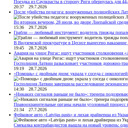
Поездка из Саулкрасты в сторону Риги обернулась для 4
20:37 29.7.2026
После убийства педагога: вооруженных полицейских Лат
Во вторник вечером, 28 июля, во дворе Лиепайской сре
15:36 29.7.2026
Грабли — любимый инструмент: водитель трижды попал
В Видземской прокуратуре в Цесисе вынесено наказани
19:45 28.7.2026
Авария на улице Ригас: ищут участников столкновения «A
Госполиция Латвии разыскивает участников дорожно-тр
19:19 28.7.2026
«Помощь» с двойным дном: украла у соседа с онкологией 
Госполиция Латвии завершила расследование резонансн
14:30 28.7.2026
«Никаких сигналов раньше не было»: тренера подозреваю
Правоохранительные органы начали уголовный процесс 
21:34 27.7.2026
Фейковое авто «Latvijas pasts» и лихая драйверша из Укр
Смекалка контрабандистов вышла на новый уровень: од