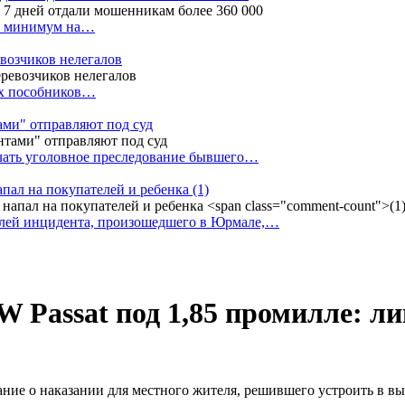
ак минимум на…
евозчиков нелегалов
вух пособников…
тами" отправляют под суд
ачать уголовное преследование бывшего…
апал на покупателей и ребенка
(1)
елей инцидента, произошедшего в Юрмале,…
 Passat под 1,85 промилле: ли
е о наказании для местного жителя, решившего устроить в выхо