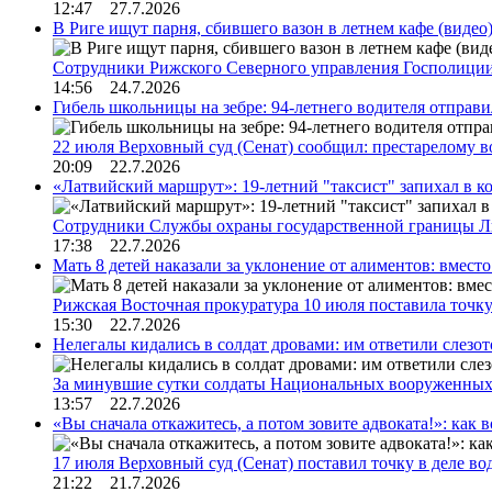
12:47 27.7.2026
В Риге ищут парня, сбившего вазон в летнем кафе (видео
Сотрудники Рижского Северного управления Госполиции
14:56 24.7.2026
Гибель школьницы на зебре: 94-летнего водителя отправ
22 июля Верховный суд (Сенат) сообщил: престарелому 
20:09 22.7.2026
«Латвийский маршрут»: 19-летний "таксист" запихал в к
Сотрудники Службы охраны государственной границы 
17:38 22.7.2026
Мать 8 детей наказали за уклонение от алиментов: вме
Рижская Восточная прокуратура 10 июля поставила точк
15:30 22.7.2026
Нелегалы кидались в солдат дровами: им ответили слезо
За минувшие сутки солдаты Национальных вооруженны
13:57 22.7.2026
«Вы сначала откажитесь, а потом зовите адвоката!»: как в
17 июля Верховный суд (Сенат) поставил точку в деле в
21:22 21.7.2026