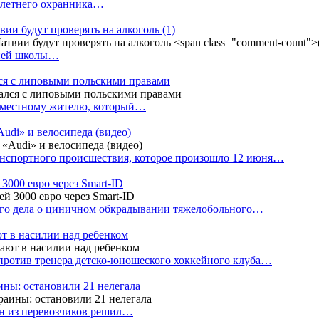
4-летнего охранника…
вии будут проверять на алкоголь
(1)
дней школы…
ся с липовыми польскими правами
е местному жителю, который…
udi» и велосипеда (видео)
анспортного происшествия, которое произошло 12 июня…
3000 евро через Smart-ID
ого дела о циничном обкрадывании тяжелобольного…
т в насилии над ребенком
против тренера детско-юношеского хоккейного клуба…
аины: остановили 21 нелегала
ин из перевозчиков решил…