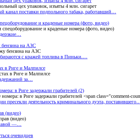
ный цех упаковок, изъяты 4 млн. сигарет
й канал поставки подпольного табака, работавший…
пецоборудование и краденые номера (фото, видео)
 дерзкие…
у бензина на АЗС
бираются с кражей топлива в Пиньки.…
ах в Риге и Малпилсе
задержаний за…
омера: в Риге задержали грабителей
(2)
ии пресекли деятельность криминального дуэта, поставившего
в (видео)
лгавой —…
уться очевидцев