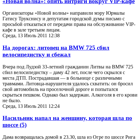
«Новая волна»: опять интриги вокруг VIP-кафе
Организаторы «Новой волны» направили мэру Юрмалы
Гатису Трукснису и депутатам городской думы письмо с
просьбой отказаться от передачи права на обслуживание VIP-
кафе в зале третьим лицам.
Среда, 13 Июль 2011 12:38
На дорогах: литовец на BMW 725 сбил
велосипедистку и сбежал
Вчера под Лудзой 33-летний гражданин Литвы на BMW 725
сбил велосипедистку – даму 42 лет, после чего скрылся с
места ДТП. Пострадавшая — в больнице с различными
травмами. Литовца-нарушителя удалось схватить: он бросил
свой автомобиль на проселочной дороге и попытался
скрыться пешком. Однако был задержан. Алкоголя в его крови
не было.
Среда, 13 Июль 2011 12:24
Насильник напал на женщину, которая шла по
шоссе
(5)
Дама возвращалась домой в 23.30, шла из Огре по шоссе Рига