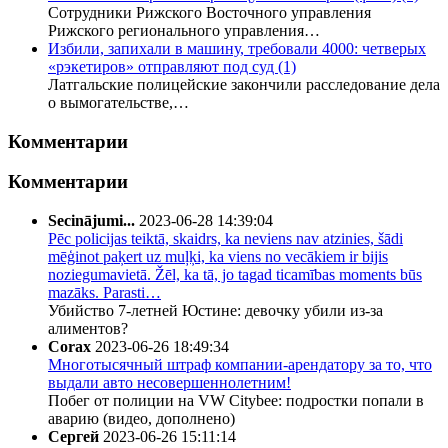
Сотрудники Рижского Восточного управления
Рижского регионального управления…
Избили, запихали в машину, требовали 4000: четверых
«рэкетиров» отправляют под суд
(1)
Латгальские полицейские закончили расследование дела
о вымогательстве,…
Комментарии
Комментарии
Secinājumi...
2023-06-28 14:39:04
Pēc policijas teiktā, skaidrs, ka neviens nav atzinies, šādi
mēģinot paķert uz muļķi, ka viens no vecākiem ir bijis
noziegumavietā. Žēl, ka tā, jo tagad ticamības moments būs
mazāks. Parasti…
Убийство 7-летней Юстине: девочку убили из-за
алиментов?
Corax
2023-06-26 18:49:34
Многотысячный штраф компании-арендатору за то, что
выдали авто несовершеннолетним!
Побег от полиции на VW Citybee: подростки попали в
аварию (видео, дополнено)
Сергей
2023-06-26 15:11:14