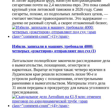
В Литве задержали фуру, набитую контрабандными
сигаретами почти на 2,4 миллиона евро. Это пока самый
крупный улов литовской таможни в 2026 году. Сами
сигареты, похоже, из подпольных латвийских цехов, —
считают местные правоохранители. Это задержание —
далеко не разовый случай, а скорее отлаженный бизнес.
Избили, запихали в машину, требовали 4000:
четверых «рэкетиров» отправляют под суд
(1)
Латгальские полицейские закончили расследование дела
о вымогательстве, похищениях, огнестреле и
наркотиках. Вкратце история такая: четверо мужчин в
Лудзенском крае решили вспомнить лихие 90-е и
устроили разборку с похищениями, огнестрельными
ранениями и вымогательством. Материалы этого дела
31 июля переданы в прокуратуру для начала уголовного
преследования.