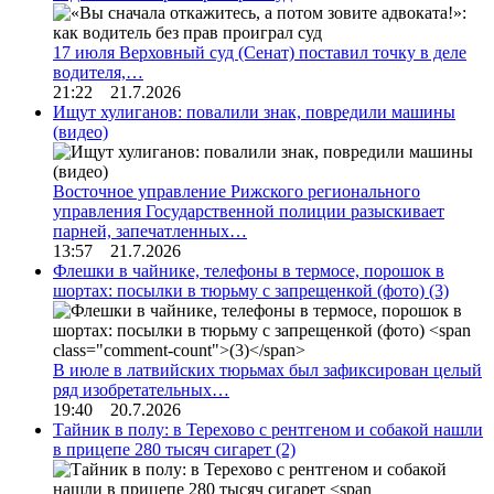
17 июля Верховный суд (Сенат) поставил точку в деле
водителя,…
21:22 21.7.2026
Ищут хулиганов: повалили знак, повредили машины
(видео)
Восточное управление Рижского регионального
управления Государственной полиции разыскивает
парней, запечатленных…
13:57 21.7.2026
Флешки в чайнике, телефоны в термосе, порошок в
шортах: посылки в тюрьму с запрещенкой (фото)
(3)
В июле в латвийских тюрьмах был зафиксирован целый
ряд изобретательных…
19:40 20.7.2026
Тайник в полу: в Терехово с рентгеном и собакой нашли
в прицепе 280 тысяч сигарет
(2)