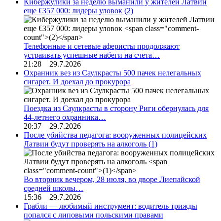
Кибержулики за неделю выманили у жителей Латвии
еще €357 000: лидеры уловок
(2)
Телефонные и сетевые аферисты продолжают
устраивать успешные набеги на счета…
21:28 29.7.2026
Охранник вез из Саулкрасты 500 пачек нелегальных
сигарет. И доехал до прокурора
Поездка из Саулкрасты в сторону Риги обернулась для
44-летнего охранника…
20:37 29.7.2026
После убийства педагога: вооруженных полицейских
Латвии будут проверять на алкоголь
(1)
Во вторник вечером, 28 июля, во дворе Лиепайской
средней школы…
15:36 29.7.2026
Грабли — любимый инструмент: водитель трижды
попался с липовыми польскими правами