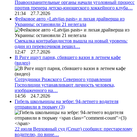
Правоохранительные органы начали уголовный процесс
против тренера детско-юношеского хоккейного клуба…
21:34 27.7.2026
Фейковое авто «Latvijas pasts» и лихая драйверша из
Украины: остановили 21 нелегала
Смекалка контрабандистов вышла на новый уровень:
один из перевозчиков решил…
12:47 27.7.2026
В Риге ищут парня, сбившего вазон в летнем кафе
(видео)
Сотрудники Рижского Северного управления
Госполиции устанавливают личность человека,
изображенного на…
14:56 24.7.2026
Гибель школьницы на зебре: 94-летнего водителя
отправили в тюрьму
(3)
22 июля Верховный суд (Сенат) сообщил: престарелому
водителю, по вине…