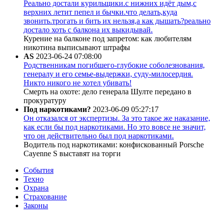
Реально достали курильщики.с нижних идёт дым,с
верхних летит пепел и бычки.что делать,куда
звонить.трогать и бить их нельзя,а как дышать?реально
достало хоть с балкона их выкидывай.
Курение на балконе под запретом: как любителям
никотина выписывают штрафы
AS
2023-06-24 07:08:00
Родственникам погибшего-глубокие соболезнования,
генералу и его семье-выдержки, суду-милосердия.
Никто никого не хотел убивать!
Смерть на охоте: дело генерала Шулте передано в
прокуратуру
Под наркотиками?
2023-06-09 05:27:17
Он отказался от экспертизы. За это такое же наказание,
как если бы под наркотиками. Но это вовсе не значит,
что он действительно был под наркотиками.
Водитель под наркотиками: конфискованный Porsche
Cayenne S выставят на торги
События
Техно
Охрана
Страхование
Законы