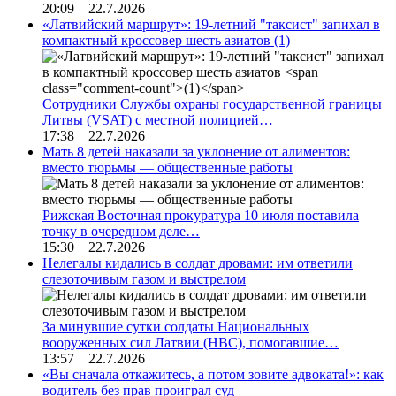
20:09 22.7.2026
«Латвийский маршрут»: 19-летний "таксист" запихал в
компактный кроссовер шесть азиатов
(1)
Сотрудники Службы охраны государственной границы
Литвы (VSAT) с местной полицией…
17:38 22.7.2026
Мать 8 детей наказали за уклонение от алиментов:
вместо тюрьмы — общественные работы
Рижская Восточная прокуратура 10 июля поставила
точку в очередном деле…
15:30 22.7.2026
Нелегалы кидались в солдат дровами: им ответили
слезоточивым газом и выстрелом
За минувшие сутки солдаты Национальных
вооруженных сил Латвии (НВС), помогавшие…
13:57 22.7.2026
«Вы сначала откажитесь, а потом зовите адвоката!»: как
водитель без прав проиграл суд