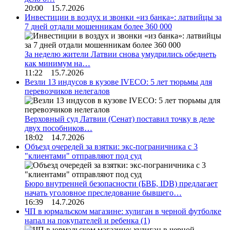
20:00 15.7.2026
Инвестиции в воздух и звонки «из банка»: латвийцы за
7 дней отдали мошенникам более 360 000
За неделю жители Латвии снова умудрились обеднеть
как минимум на…
11:22 15.7.2026
Везли 13 индусов в кузове IVECO: 5 лет тюрьмы для
перевозчиков нелегалов
Верховный суд Латвии (Сенат) поставил точку в деле
двух пособников…
18:02 14.7.2026
Объезд очередей за взятки: экс-пограничника с 3
"клиентами" отправляют под суд
Бюро внутренней безопасности (БВБ, IDB) предлагает
начать уголовное преследование бывшего…
16:39 14.7.2026
ЧП в юрмальском магазине: хулиган в черной футболке
напал на покупателей и ребенка
(1)