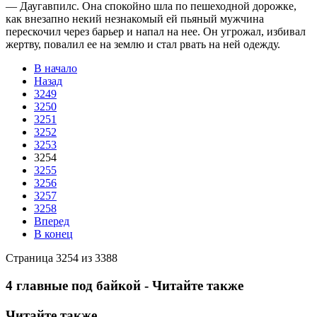
— Даугавпилс. Она спокойно шла по пешеходной дорожке,
как внезапно некий незнакомый ей пьяный мужчина
перескочил через барьер и напал на нее. Он угрожал, избивал
жертву, повалил ее на землю и стал рвать на ней одежду.
В начало
Назад
3249
3250
3251
3252
3253
3254
3255
3256
3257
3258
Вперед
В конец
Страница 3254 из 3388
4 главные под байкой - Читайте также
Читайте также