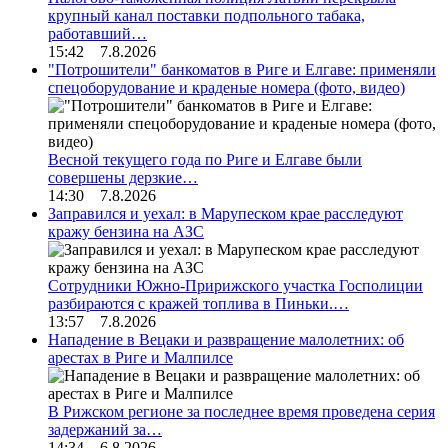
крупный канал поставки подпольного табака,
работавший…
15:42 7.8.2026
"Потрошители" банкоматов в Риге и Елгаве: применяли
спецоборудование и краденые номера (фото, видео)
Весной текущего года по Риге и Елгаве были
совершены дерзкие…
14:30 7.8.2026
Заправился и уехал: в Марупеском крае расследуют
кражу бензина на АЗС
Сотрудники Южно-Пририжского участка Госполиции
разбираются с кражей топлива в Пиньки.…
13:57 7.8.2026
Нападение в Вецаки и развращение малолетних: об
арестах в Риге и Малпилсе
В Рижском регионе за последнее время проведена серия
задержаний за…
14:34 6.8.2026