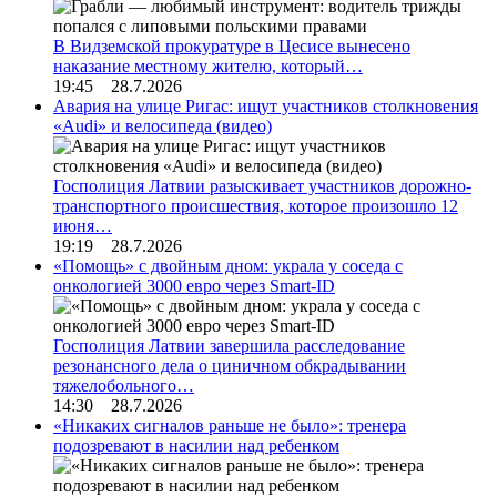
В Видземской прокуратуре в Цесисе вынесено
наказание местному жителю, который…
19:45 28.7.2026
Авария на улице Ригас: ищут участников столкновения
«Audi» и велосипеда (видео)
Госполиция Латвии разыскивает участников дорожно-
транспортного происшествия, которое произошло 12
июня…
19:19 28.7.2026
«Помощь» с двойным дном: украла у соседа с
онкологией 3000 евро через Smart-ID
Госполиция Латвии завершила расследование
резонансного дела о циничном обкрадывании
тяжелобольного…
14:30 28.7.2026
«Никаких сигналов раньше не было»: тренера
подозревают в насилии над ребенком