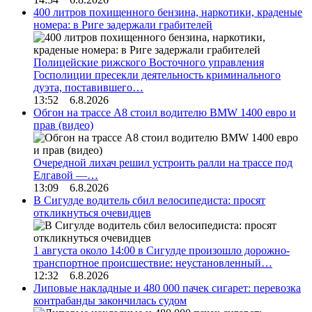
400 литров похищенного бензина, наркотики, краденые
номера: в Риге задержали грабителей
Полицейские рижского Восточного управления
Госполиции пресекли деятельность криминального
дуэта, поставившего…
13:52 6.8.2026
Обгон на трассе А8 стоил водителю BMW 1400 евро и
прав (видео)
Очередной лихач решил устроить ралли на трассе под
Елгавой —…
13:09 6.8.2026
В Сигулде водитель сбил велосипедиста: просят
откликнуться очевидцев
1 августа около 14:00 в Сигулде произошло дорожно-
транспортное происшествие: неустановленный…
12:32 6.8.2026
Липовые накладные и 480 000 пачек сигарет: перевозка
контрабанды закончилась судом