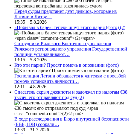
Перед судом предстанет дуэт дельцов, которые из
Латвии в Литву…
15:35 5.8.2026
«Побывал в баре»: теперь ищут этого парня (фото)
(2)
Сотрудники Рижского Восточного управления
Рижского регионального управления Государственной
полиции устанавливают…
13:15 5.8.2026
Кто эти парни? Просят помочь в опознании (фото)
Госполиция Латвии обращается к жителям с просьбой
помочь установить личности…
12:11 4.8.2026
Спасатель скрыл джекпоты и задолжал по налогам €38
тысяч: его отправляют под суд
(2)
В ходе расследования в Бюро внутренней безопасности
(БВБ, IDB) собрали…
13:39 31.7.2026