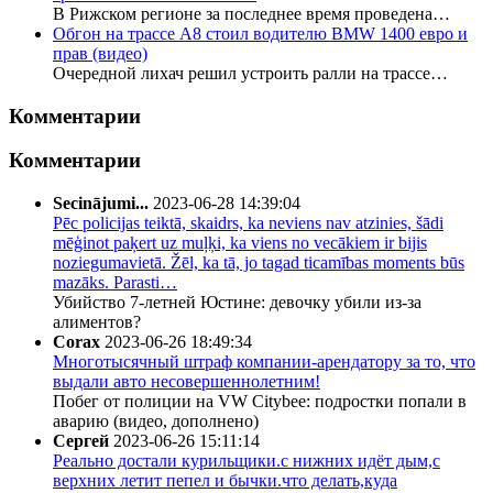
В Рижском регионе за последнее время проведена…
Обгон на трассе А8 стоил водителю BMW 1400 евро и
прав (видео)
Очередной лихач решил устроить ралли на трассе…
Комментарии
Комментарии
Secinājumi...
2023-06-28 14:39:04
Pēc policijas teiktā, skaidrs, ka neviens nav atzinies, šādi
mēģinot paķert uz muļķi, ka viens no vecākiem ir bijis
noziegumavietā. Žēl, ka tā, jo tagad ticamības moments būs
mazāks. Parasti…
Убийство 7-летней Юстине: девочку убили из-за
алиментов?
Corax
2023-06-26 18:49:34
Многотысячный штраф компании-арендатору за то, что
выдали авто несовершеннолетним!
Побег от полиции на VW Citybee: подростки попали в
аварию (видео, дополнено)
Сергей
2023-06-26 15:11:14
Реально достали курильщики.с нижних идёт дым,с
верхних летит пепел и бычки.что делать,куда