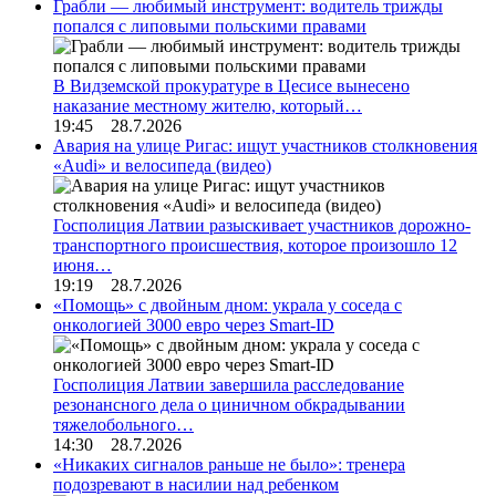
Грабли — любимый инструмент: водитель трижды
попался с липовыми польскими правами
В Видземской прокуратуре в Цесисе вынесено
наказание местному жителю, который…
19:45 28.7.2026
Авария на улице Ригас: ищут участников столкновения
«Audi» и велосипеда (видео)
Госполиция Латвии разыскивает участников дорожно-
транспортного происшествия, которое произошло 12
июня…
19:19 28.7.2026
«Помощь» с двойным дном: украла у соседа с
онкологией 3000 евро через Smart-ID
Госполиция Латвии завершила расследование
резонансного дела о циничном обкрадывании
тяжелобольного…
14:30 28.7.2026
«Никаких сигналов раньше не было»: тренера
подозревают в насилии над ребенком