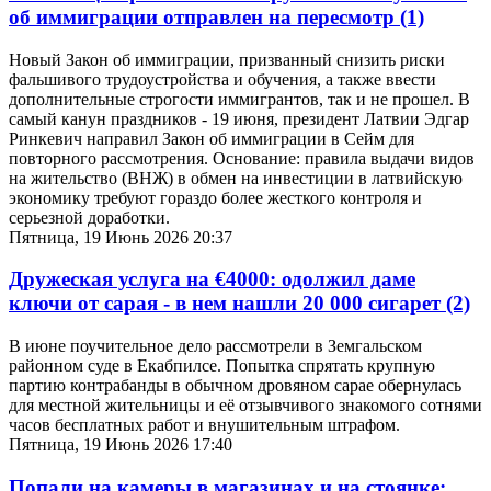
об иммиграции отправлен на пересмотр
(1)
Новый Закон об иммиграции, призванный снизить риски
фальшивого трудоустройства и обучения, а также ввести
дополнительные строгости иммигрантов, так и не прошел. В
самый канун праздников - 19 июня, президент Латвии Эдгар
Ринкевич направил Закон об иммиграции в Сейм для
повторного рассмотрения. Основание: правила выдачи видов
на жительство (ВНЖ) в обмен на инвестиции в латвийскую
экономику требуют гораздо более жесткого контроля и
серьезной доработки.
Пятница, 19 Июнь 2026 20:37
Дружеская услуга на €4000: одолжил даме
ключи от сарая - в нем нашли 20 000 сигарет
(2)
В июне поучительное дело рассмотрели в Земгальском
районном суде в Екабпилсе. Попытка спрятать крупную
партию контрабанды в обычном дровяном сарае обернулась
для местной жительницы и её отзывчивого знакомого сотнями
часов бесплатных работ и внушительным штрафом.
Пятница, 19 Июнь 2026 17:40
Попали на камеры в магазинах и на стоянке: