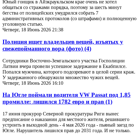
Юный гонщик в Айзкраукльском крае очень не хотел
общаться со стражами порядка, поэтому за шесть минут
бегства от полицейских умудрился собрать 7
административных протоколов (со штрафами) и полноценную
уголовную статью.
Четверг, 18 Июнь 2026 21:38
Полиция ищет владельцев вещей, изъятых у
свежепойманного вора (фото)
(4)
Cотрудники Восточно-Земгальского участка Госполиции
Латвии вчера провели успешное задержание в Екабпилсе.
Попался мужчина, которого подозревают в целой серии краж.
У задержанного обнаружили множество чужих вещей.
Четверг, 18 Июнь 2026 16:10
На Югле поймали водителя VW Passat под 1,85
промилле: лишился 1782 евро и прав
(1)
17 июня прокурор Северной прокуратуры Риги вынес
предписание о наказании для местного жителя, решившего
устроить в выходной день - 4 мая 2026 года - пьяный заезд по
Югле. Нарушитель лишился прав до 2031 года. И не только.