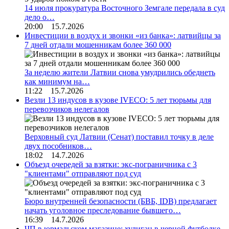
14 июля прокуратура Восточного Земгале передала в суд
дело о…
20:00 15.7.2026
Инвестиции в воздух и звонки «из банка»: латвийцы за
7 дней отдали мошенникам более 360 000
За неделю жители Латвии снова умудрились обеднеть
как минимум на…
11:22 15.7.2026
Везли 13 индусов в кузове IVECO: 5 лет тюрьмы для
перевозчиков нелегалов
Верховный суд Латвии (Сенат) поставил точку в деле
двух пособников…
18:02 14.7.2026
Объезд очередей за взятки: экс-пограничника с 3
"клиентами" отправляют под суд
Бюро внутренней безопасности (БВБ, IDB) предлагает
начать уголовное преследование бывшего…
16:39 14.7.2026
ЧП в юрмальском магазине: хулиган в черной футболке