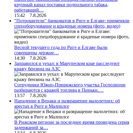
крупный канал поставки подпольного табака,
работавший…
15:42 7.8.2026
"Потрошители" банкоматов в Риге и Елгаве: применяли
спецоборудование и краденые номера (фото, видео)
Весной текущего года по Риге и Елгаве были
совершены дерзкие…
14:30 7.8.2026
Заправился и уехал: в Марупеском крае расследуют
кражу бензина на АЗС
Сотрудники Южно-Пририжского участка Госполиции
разбираются с кражей топлива в Пиньки.…
13:57 7.8.2026
Нападение в Вецаки и развращение малолетних: об
арестах в Риге и Малпилсе
В Рижском регионе за последнее время проведена серия
задержаний за…
14:34 6.8.2026