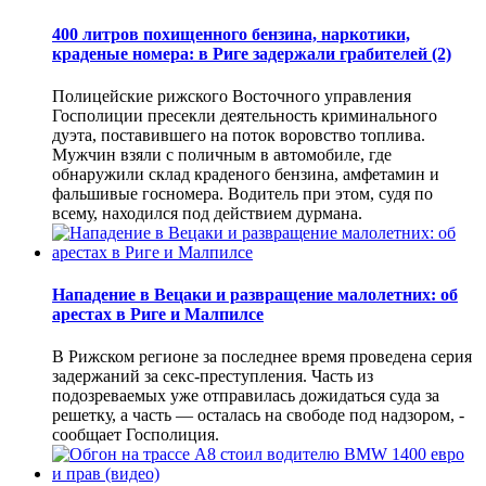
400 литров похищенного бензина, наркотики,
краденые номера: в Риге задержали грабителей
(2)
Полицейские рижского Восточного управления
Госполиции пресекли деятельность криминального
дуэта, поставившего на поток воровство топлива.
Мужчин взяли с поличным в автомобиле, где
обнаружили склад краденого бензина, амфетамин и
фальшивые госномера. Водитель при этом, судя по
всему, находился под действием дурмана.
Нападение в Вецаки и развращение малолетних: об
арестах в Риге и Малпилсе
В Рижском регионе за последнее время проведена серия
задержаний за секс-преступления. Часть из
подозреваемых уже отправилась дожидаться суда за
решетку, а часть — осталась на свободе под надзором, -
сообщает Госполиция.