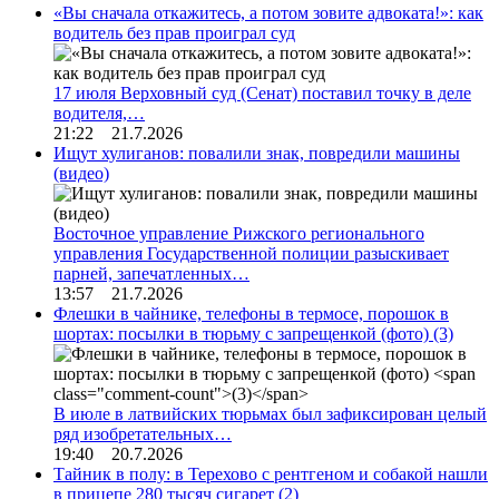
«Вы сначала откажитесь, а потом зовите адвоката!»: как
водитель без прав проиграл суд
17 июля Верховный суд (Сенат) поставил точку в деле
водителя,…
21:22 21.7.2026
Ищут хулиганов: повалили знак, повредили машины
(видео)
Восточное управление Рижского регионального
управления Государственной полиции разыскивает
парней, запечатленных…
13:57 21.7.2026
Флешки в чайнике, телефоны в термосе, порошок в
шортах: посылки в тюрьму с запрещенкой (фото)
(3)
В июле в латвийских тюрьмах был зафиксирован целый
ряд изобретательных…
19:40 20.7.2026
Тайник в полу: в Терехово с рентгеном и собакой нашли
в прицепе 280 тысяч сигарет
(2)