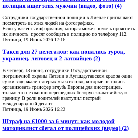
полиция ищет этих мужчин (видео, фото)
(4)
Сотрудники государственной полиции в Лиепае приглашают
посмотреть на этих людей на фотографиях.
Если у вас есть информация, которая может помочь прояснить
их личность, просят сообщать в полицию по телефону 112.
Пятница, 19 Июнь 2026 17:16
Такси для 27 нелегалов: как попались турок,
украинец, литовец и 2 латвийцев
(2)
В четверг, 18 июня, сотрудники Государственной
пограничной охраны Латвии в Аугшдаугавском крае за одни
сутки задержали пятерых «таксистов», которые пытались
организовать трансфер вглубь Европы для иностранцев,
только что незаконно перешедших белорусско-латвийскую
границу. В роли водителей выступил пестрый
международный десант.
Пятница, 19 Июнь 2026 16:22
Штраф на €1000 за 6 минут: как молодой
мотоциклист сбегал от полицейских (видео)
(2)