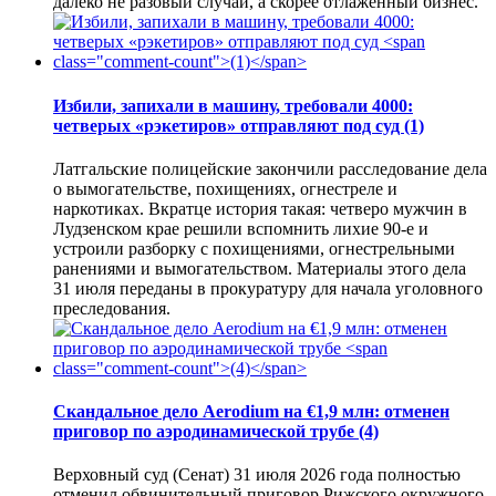
далеко не разовый случай, а скорее отлаженный бизнес.
Избили, запихали в машину, требовали 4000:
четверых «рэкетиров» отправляют под суд
(1)
Латгальские полицейские закончили расследование дела
о вымогательстве, похищениях, огнестреле и
наркотиках. Вкратце история такая: четверо мужчин в
Лудзенском крае решили вспомнить лихие 90-е и
устроили разборку с похищениями, огнестрельными
ранениями и вымогательством. Материалы этого дела
31 июля переданы в прокуратуру для начала уголовного
преследования.
Скандальное дело Aerodium на €1,9 млн: отменен
приговор по аэродинамической трубе
(4)
Верховный суд (Сенат) 31 июля 2026 года полностью
отменил обвинительный приговор Рижского окружного