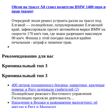
Обгон на трассе А8 стоил водителю BMW 1400 евро и
прав (видео)
Очередной лихач решил устроить ралли на трассе под
Елгавой — полицейские, патрулировавшие Елгавский
край, зафиксировали пролет автомобиля марки BMW на
скорости 170 км/ч там, где знаки разрешают максимум
90 км/ч. Финиш у этой поездки оказался крайне
печальным - штраф и лишение прав.
Рекомендованно для вас
Криминальный топ 3
Криминальный топ 3
400 литров похищенного бензина, наркотики, краденые
номера: в Риге задержали грабителей
(2)
Полицейские рижского Восточного управления
Госполиции пресекли деятельность…
Нападение в Вецаки и развращение малолетних: об
арестах в Риге и Малпилсе