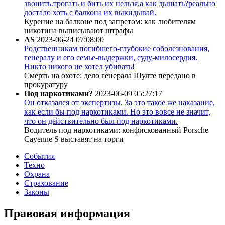
звонить.трогать и бить их нельзя,а как дышать?реально
достало хоть с балкона их выкидывай.
Курение на балконе под запретом: как любителям
никотина выписывают штрафы
AS
2023-06-24 07:08:00
Родственникам погибшего-глубокие соболезнования,
генералу и его семье-выдержки, суду-милосердия.
Никто никого не хотел убивать!
Смерть на охоте: дело генерала Шулте передано в
прокуратуру
Под наркотиками?
2023-06-09 05:27:17
Он отказался от экспертизы. За это такое же наказание,
как если бы под наркотиками. Но это вовсе не значит,
что он действительно был под наркотиками.
Водитель под наркотиками: конфискованный Porsche
Cayenne S выставят на торги
События
Техно
Охрана
Страхование
Законы
Правовая информация