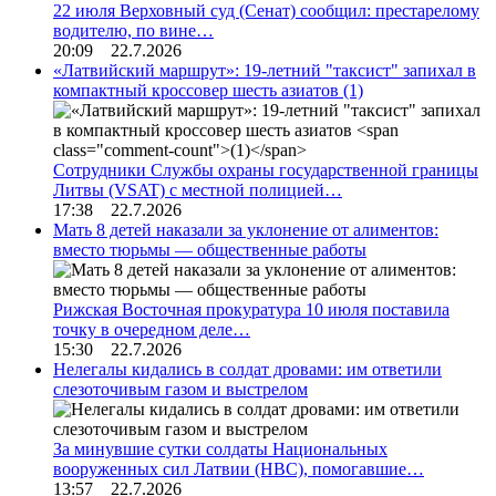
22 июля Верховный суд (Сенат) сообщил: престарелому
водителю, по вине…
20:09 22.7.2026
«Латвийский маршрут»: 19-летний "таксист" запихал в
компактный кроссовер шесть азиатов
(1)
Сотрудники Службы охраны государственной границы
Литвы (VSAT) с местной полицией…
17:38 22.7.2026
Мать 8 детей наказали за уклонение от алиментов:
вместо тюрьмы — общественные работы
Рижская Восточная прокуратура 10 июля поставила
точку в очередном деле…
15:30 22.7.2026
Нелегалы кидались в солдат дровами: им ответили
слезоточивым газом и выстрелом
За минувшие сутки солдаты Национальных
вооруженных сил Латвии (НВС), помогавшие…
13:57 22.7.2026