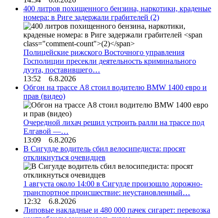
400 литров похищенного бензина, наркотики, краденые
номера: в Риге задержали грабителей
(2)
Полицейские рижского Восточного управления
Госполиции пресекли деятельность криминального
дуэта, поставившего…
13:52 6.8.2026
Обгон на трассе А8 стоил водителю BMW 1400 евро и
прав (видео)
Очередной лихач решил устроить ралли на трассе под
Елгавой —…
13:09 6.8.2026
В Сигулде водитель сбил велосипедиста: просят
откликнуться очевидцев
1 августа около 14:00 в Сигулде произошло дорожно-
транспортное происшествие: неустановленный…
12:32 6.8.2026
Липовые накладные и 480 000 пачек сигарет: перевозка