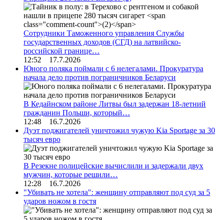
Сотрудники Таможенного управления Службы
государственных доходов (СГД) на латвийско-
российской границе…
12:52 17.7.2026
Юного поляка поймали с 6 нелегалами. Прокуратура
начала дело против пограничников Беларуси
В Кедайнском районе Литвы был задержан 18-летний
гражданин Польши, который…
12:48 16.7.2026
Дуэт поджигателей уничтожил чужую Kia Sportage за 30
тысяч евро
В Резекне полицейские вычислили и задержали двух
мужчин, которые решили…
12:28 16.7.2026
"Убивать не хотела": женщину отправляют под суд за 5
ударов ножом в гостя