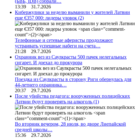
(БВБ, IDB) собрали…
13:39 31.7.2026
Кибержулики за неделю выманили у жителей Латвии
еще €357 000: лидеры уловок
(2)
Телефонные и сетевые аферисты продолжают
устраивать успешные набеги на счета…
21:28 29.7.2026
Охранник вез из Саулкрасты 500 пачек нелегальных
сигарет. И доехал до прокурора
Поездка из Саулкрасты в сторону Риги обернулась для
44-летнего охранника…
20:37 29.7.2026
После убийства педагога: вооруженных полицейских
Латвии будут проверять на алкоголь
(1)
Во вторник вечером, 28 июля, во дворе Лиепайской
средней школы…
15:36 29.7.2026