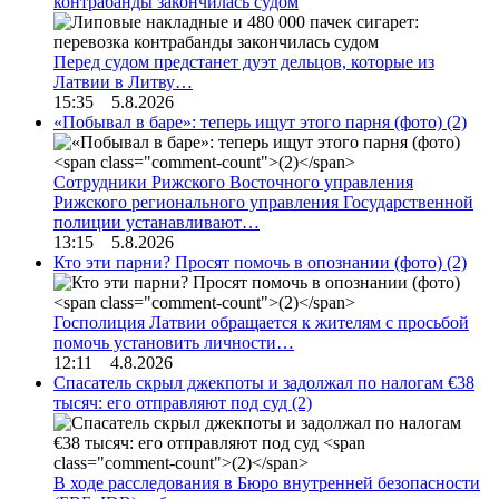
контрабанды закончилась судом
Перед судом предстанет дуэт дельцов, которые из
Латвии в Литву…
15:35 5.8.2026
«Побывал в баре»: теперь ищут этого парня (фото)
(2)
Сотрудники Рижского Восточного управления
Рижского регионального управления Государственной
полиции устанавливают…
13:15 5.8.2026
Кто эти парни? Просят помочь в опознании (фото)
(2)
Госполиция Латвии обращается к жителям с просьбой
помочь установить личности…
12:11 4.8.2026
Спасатель скрыл джекпоты и задолжал по налогам €38
тысяч: его отправляют под суд
(2)
В ходе расследования в Бюро внутренней безопасности