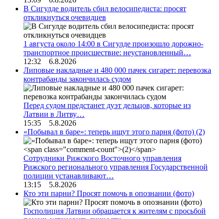
В Сигулде водитель сбил велосипедиста: просят
откликнуться очевидцев
1 августа около 14:00 в Сигулде произошло дорожно-
транспортное происшествие: неустановленный…
12:32 6.8.2026
Липовые накладные и 480 000 пачек сигарет: перевозка
контрабанды закончилась судом
Перед судом предстанет дуэт дельцов, которые из
Латвии в Литву…
15:35 5.8.2026
«Побывал в баре»: теперь ищут этого парня (фото)
(2)
Сотрудники Рижского Восточного управления
Рижского регионального управления Государственной
полиции устанавливают…
13:15 5.8.2026
Кто эти парни? Просят помочь в опознании (фото)
Госполиция Латвии обращается к жителям с просьбой