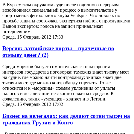
В Курземском окружном суде после годичного перерыва
возобновился скандальный процесс о вымогательстве у
спортсменов футбольного клуба Ventspils. Что нового: по
просьбе защиты состоялась экспертиза плёнок с прослушками.
Вывод экспертов: голоса на записи принадлежат
потерпевшим.
Среда, 15 Февраль 2012 17:33
Версия: латвийские порты – прачечные по
отмыву денег?
(2)
Среди моряков бытует сомнительная с точки зрения
интересов государства поговорка: таможня знает тысячу мест
на судне, где можно найти контрабанду; экипаж знает две
тысячи мест, где можно контрабанду спрятать. То же
относится и к «морским» схемам уклонения от уплаты
налогов и легализации незаконно нажитых средств. К
сожалению, таких «умельцев» хватает и в Латвии.
Среда, 15 Февраль 2012 17:02
Бизнес на нелегалах: как делают сотни тысяч на
гражданах Грузии и Конго