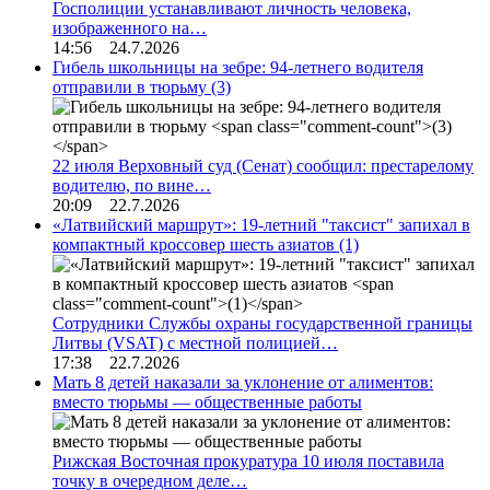
Госполиции устанавливают личность человека,
изображенного на…
14:56 24.7.2026
Гибель школьницы на зебре: 94-летнего водителя
отправили в тюрьму
(3)
22 июля Верховный суд (Сенат) сообщил: престарелому
водителю, по вине…
20:09 22.7.2026
«Латвийский маршрут»: 19-летний "таксист" запихал в
компактный кроссовер шесть азиатов
(1)
Сотрудники Службы охраны государственной границы
Литвы (VSAT) с местной полицией…
17:38 22.7.2026
Мать 8 детей наказали за уклонение от алиментов:
вместо тюрьмы — общественные работы
Рижская Восточная прокуратура 10 июля поставила
точку в очередном деле…