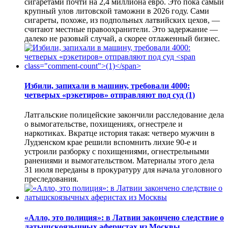
сигаретами почти на 2,4 миллиона евро. Это пока самый
крупный улов литовской таможни в 2026 году. Сами
сигареты, похоже, из подпольных латвийских цехов, —
считают местные правоохранители. Это задержание —
далеко не разовый случай, а скорее отлаженный бизнес.
Избили, запихали в машину, требовали 4000:
четверых «рэкетиров» отправляют под суд
(1)
Латгальские полицейские закончили расследование дела
о вымогательстве, похищениях, огнестреле и
наркотиках. Вкратце история такая: четверо мужчин в
Лудзенском крае решили вспомнить лихие 90-е и
устроили разборку с похищениями, огнестрельными
ранениями и вымогательством. Материалы этого дела
31 июля переданы в прокуратуру для начала уголовного
преследования.
«Алло, это полиция»: в Латвии закончено следствие о
латышскоязычных аферистах из Москвы