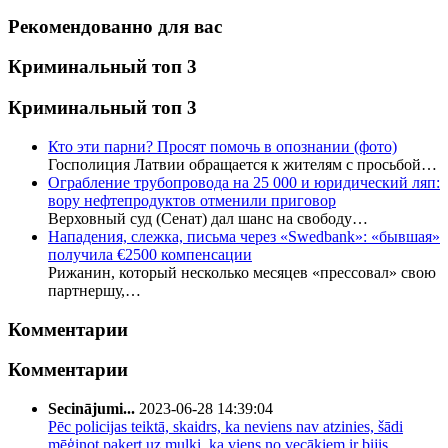
Рекомендованно для вас
Криминальный топ 3
Криминальный топ 3
Кто эти парни? Просят помочь в опознании (фото)
Госполиция Латвии обращается к жителям с просьбой…
Ограбление трубопровода на 25 000 и юридический ляп:
вору нефтепродуктов отменили приговор
Верховный суд (Сенат) дал шанс на свободу…
Нападения, слежка, письма через «Swedbank»: «бывшая»
получила €2500 компенсации
Рижанин, который несколько месяцев «прессовал» свою
партнершу,…
Комментарии
Комментарии
Secinājumi...
2023-06-28 14:39:04
Pēc policijas teiktā, skaidrs, ka neviens nav atzinies, šādi
mēģinot paķert uz muļķi, ka viens no vecākiem ir bijis