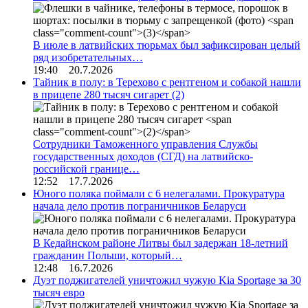
В июле в латвийских тюрьмах был зафиксирован целый
ряд изобретательных…
19:40 20.7.2026
Тайник в полу: в Терехово с рентгеном и собакой нашли
в прицепе 280 тысяч сигарет
(2)
Сотрудники Таможенного управления Службы
государственных доходов (СГД) на латвийско-
российской границе…
12:52 17.7.2026
Юного поляка поймали с 6 нелегалами. Прокуратура
начала дело против пограничников Беларуси
В Кедайнском районе Литвы был задержан 18-летний
гражданин Польши, который…
12:48 16.7.2026
Дуэт поджигателей уничтожил чужую Kia Sportage за 30
тысяч евро