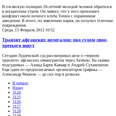
В елгавскую полицию 26-летний молодой человек обратился
в воскресенье утром. Он заявил, что у него произошел
конфликт около ночного клуба Tonuss с охранником
заведения. В итоге, по заявлению парня, он получил телесные
повреждения.
Среда, 15 Февраль 2012 10:52
Транзит афганских нелегалов: под судом двое,
третьего ищут
Сегодня Лудзенский суд рассматривал дело о «черном
транзите» афганских иммигрантов через Латвию. На скамье
подсудимых — Ахмад Барек Кавьяр и Андрей Сухамлинов.
Еще один из предполагаемых организаторов трафика —
Александр Рязанов — до сих пор в розыске.
В начало
Назад
3124
3125
3126
3127
3128
3129