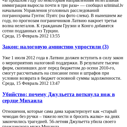
«В прошлом году по некоторым направлениям нелегальная
иммиграция выросла почти в три раза» — сообщил кriminal.lv
начальник Управления уголовных расследований
погранохраны Гунтис Пуятс (на фото слева). В нынешнем же
году, по прогнозам пограничников Латвию накроет третья
волна нелегалов. К гражданам Грузии и Конго добавятся
сотни подданных из Турции.
Среда, 15 Февраль 2012 13:55
Закон: налоговую амнистию упростили
(3)
Уже 1 июля 2012 года в Латвии должен вступить в силу закон
о мероприятиях налоговой поддержки. В результате тысячи
фирм, скопивших долг перед бюджетом до осени 2010-го,
смогут рассчитывать на списание пени и штрафов при
условии возврата в бюджет основной суммы задолженности.
Среда, 15 Февраль 2012 13:47
Убийство: почему Джульетта воткнула нож в
сердце Михаила
Отношения, которые сама дама характеризует как «старый
чемодан без ручки – тяжело нести и бросить жалко» на днях
закончились трагедией. 56-летняя Джульетта убила своего
гражданского мужа Михаила.