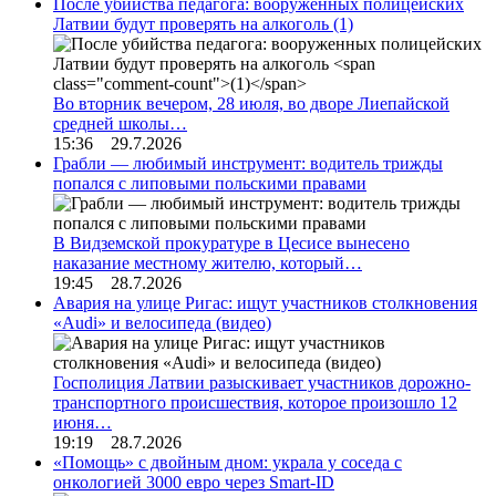
После убийства педагога: вооруженных полицейских
Латвии будут проверять на алкоголь
(1)
Во вторник вечером, 28 июля, во дворе Лиепайской
средней школы…
15:36 29.7.2026
Грабли — любимый инструмент: водитель трижды
попался с липовыми польскими правами
В Видземской прокуратуре в Цесисе вынесено
наказание местному жителю, который…
19:45 28.7.2026
Авария на улице Ригас: ищут участников столкновения
«Audi» и велосипеда (видео)
Госполиция Латвии разыскивает участников дорожно-
транспортного происшествия, которое произошло 12
июня…
19:19 28.7.2026
«Помощь» с двойным дном: украла у соседа с
онкологией 3000 евро через Smart-ID