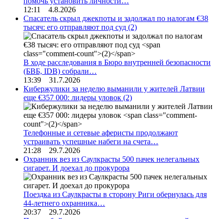
помочь установить личности…
12:11 4.8.2026
Спасатель скрыл джекпоты и задолжал по налогам €38
тысяч: его отправляют под суд
(2)
В ходе расследования в Бюро внутренней безопасности
(БВБ, IDB) собрали…
13:39 31.7.2026
Кибержулики за неделю выманили у жителей Латвии
еще €357 000: лидеры уловок
(2)
Телефонные и сетевые аферисты продолжают
устраивать успешные набеги на счета…
21:28 29.7.2026
Охранник вез из Саулкрасты 500 пачек нелегальных
сигарет. И доехал до прокурора
Поездка из Саулкрасты в сторону Риги обернулась для
44-летнего охранника…
20:37 29.7.2026