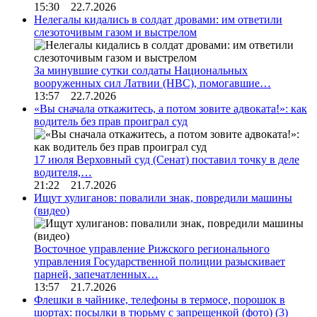
15:30 22.7.2026
Нелегалы кидались в солдат дровами: им ответили
слезоточивым газом и выстрелом
За минувшие сутки солдаты Национальных
вооруженных сил Латвии (НВС), помогавшие…
13:57 22.7.2026
«Вы сначала откажитесь, а потом зовите адвоката!»: как
водитель без прав проиграл суд
17 июля Верховный суд (Сенат) поставил точку в деле
водителя,…
21:22 21.7.2026
Ищут хулиганов: повалили знак, повредили машины
(видео)
Восточное управление Рижского регионального
управления Государственной полиции разыскивает
парней, запечатленных…
13:57 21.7.2026
Флешки в чайнике, телефоны в термосе, порошок в
шортах: посылки в тюрьму с запрещенкой (фото)
(3)