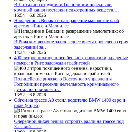
В Латгалии сотрудники Госполиции перекрыли
крупный канал поставки психотропных веществ.…
16:54 6.8.2026
Нападение в Вецаки и развращение малолетних: об
арестах в Риге и Малпилсе
В Рижском регионе за последнее время проведена серия
задержаний за…
14:34 6.8.2026
400 литров похищенного бензина, наркотики, краденые
номера: в Риге задержали грабителей
Полицейские рижского Восточного управления
Госполиции пресекли деятельность криминального
дуэта, поставившего…
13:52 6.8.2026
Обгон на трассе А8 стоил водителю BMW 1400 евро и
прав (видео)
Очередной лихач решил устроить ралли на трассе под
Елгавой —…
13:09 6.8.2026