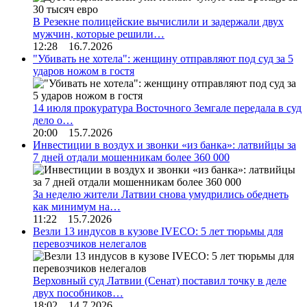
В Резекне полицейские вычислили и задержали двух
мужчин, которые решили…
12:28 16.7.2026
"Убивать не хотела": женщину отправляют под суд за 5
ударов ножом в гостя
14 июля прокуратура Восточного Земгале передала в суд
дело о…
20:00 15.7.2026
Инвестиции в воздух и звонки «из банка»: латвийцы за
7 дней отдали мошенникам более 360 000
За неделю жители Латвии снова умудрились обеднеть
как минимум на…
11:22 15.7.2026
Везли 13 индусов в кузове IVECO: 5 лет тюрьмы для
перевозчиков нелегалов
Верховный суд Латвии (Сенат) поставил точку в деле
двух пособников…
18:02 14.7.2026