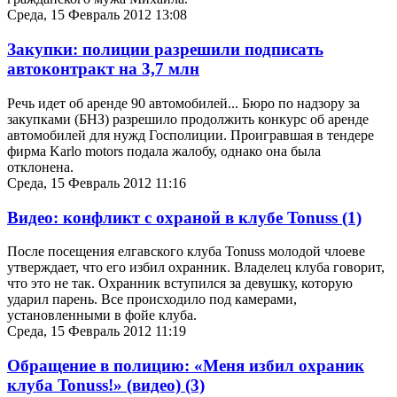
Среда, 15 Февраль 2012 13:08
Закупки: полиции разрешили подписать
автоконтракт на 3,7 млн
Речь идет об аренде 90 автомобилей... Бюро по надзору за
закупками (БНЗ) разрешило продолжить конкурс об аренде
автомобилей для нужд Госполиции. Проигравшая в тендере
фирма Karlo motors подала жалобу, однако она была
отклонена.
Среда, 15 Февраль 2012 11:16
Видео: конфликт с охраной в клубе Tonuss
(1)
После посещения елгавского клуба Tonuss молодой члоеве
утверждает, что его избил охранник. Владелец клуба говорит,
что это не так. Охранник вступился за девушку, которую
ударил парень. Все происходило под камерами,
установленными в фойе клуба.
Среда, 15 Февраль 2012 11:19
Обращение в полицию: «Меня избил охраник
клуба Tonuss!» (видео)
(3)