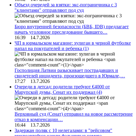
Объезд очередей за взятки: экс-пограничника с 3
"клиентами" отправляют под суд
Бюро внутренней безопасности (БВБ, IDB) предлагает
начать уголовное преследование бывшего…
16:39 14.7.2026
ЧП в юрмальском магазине: хулиган в черной футболке
напал на покупателей и ребенка
(1)
Госполиция Латвии разыскивает пострадавших и
свидетелей инцидента, произошедшего в Юрмале,…
17:27 13.7.2026
Очереди в детсад: родители требуют €4000 от
Марупской думы, Сенат их поддержал
(4)
Верховный суд (Сенат) отправил на новое рассмотрение
отказ в компенсации…
16:44 13.7.2026
Задержан поляк с 10 нелегалами: в "рейсовом"
микроавтобусе нашли фальшивые номера