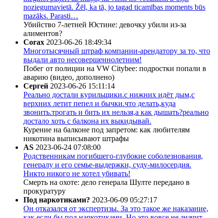
noziegumavietā. Žēl, ka tā, jo tagad ticamības moments būs
mazāks. Parasti…
Убийство 7-летней Юстине: девочку убили из-за
алиментов?
Corax
2023-06-26 18:49:34
Многотысячный штраф компании-арендатору за то, что
выдали авто несовершеннолетним!
Побег от полиции на VW Citybee: подростки попали в
аварию (видео, дополнено)
Сергей
2023-06-26 15:11:14
Реально достали курильщики.с нижних идёт дым,с
верхних летит пепел и бычки.что делать,куда
звонить.трогать и бить их нельзя,а как дышать?реально
достало хоть с балкона их выкидывай.
Курение на балконе под запретом: как любителям
никотина выписывают штрафы
AS
2023-06-24 07:08:00
Родственникам погибшего-глубокие соболезнования,
генералу и его семье-выдержки, суду-милосердия.
Никто никого не хотел убивать!
Смерть на охоте: дело генерала Шулте передано в
прокуратуру
Под наркотиками?
2023-06-09 05:27:17
Он отказался от экспертизы. За это такое же наказание,
как если бы под наркотиками. Но это вовсе не значит,