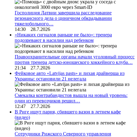
Госполиция Латвии завершила расследование
резонансного дела о циничном обкрадывании
тяжелобольного…
14:30 28.7.2026
«Никаких сигналов раньше не было»: тренера
подозревают в насилии над ребенком
Правоохранительные органы начали уголовный процесс
против тренера детско-юношеского хоккейного клуба…
21:34 27.7.2026
Фейковое авто «Latvijas pasts» и лихая драйверша из
Украины: остановили 21 нелегала
Смекалка контрабандистов вышла на новый уровень:
один из перевозчиков решил…
12:47 27.7.2026
В Риге ищут парня, сбившего вазон в летнем кафе
(видео)
Сотрудники Рижского Северного управления