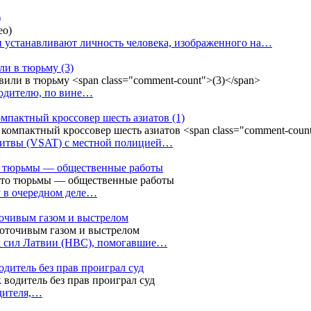
)
 устанавливают личность человека, изображенного на…
или в тюрьму
(3)
водителю, по вине…
омпактный кроссовер шесть азиатов
(1)
Литвы (VSAT) с местной полицией…
сто тюрьмы — общественные работы
у в очередном деле…
точивым газом и выстрелом
х сил Латвии (НВС), помогавшие…
одитель без прав проиграл суд
одителя,…