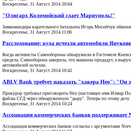
Воскресенье, 31 Август 2014 20:04
"Олигарх Коломойский сдает Мариуполь!"
Замкомандира карательного батальона Игорь Мосийчук обвиняе
Воскресенье, 31 Август 2014 11:06
Расследование: куда исчезли автомобили Януков
Когда активисты Самообороны обнаружили в Гостомеле Киевск
предела. Самооборона заверила, что машины продадут, а выруч
автомобилей исчезли.
Воскресенье, 31 Август 2014 10:42
ABLV Bank требует наказать "хакера Нео": "Он 
Прокурор требовал приговорить Нео (настоящее имя Илмар Пой
файлы СГД через обнаруженную "дыру". Теперь по этому делу 
Воскресенье, 31 Август 2014 10:24
Ассоциация коммерческих банков поддерживает N
Ассоциация коммерческих банков согласна с аргументами Norvi