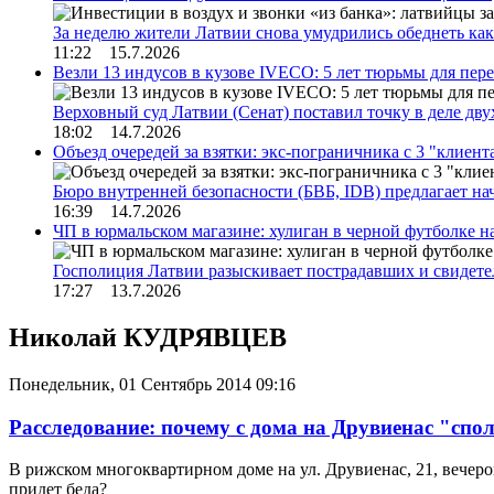
За неделю жители Латвии снова умудрились обеднеть к
11:22 15.7.2026
Везли 13 индусов в кузове IVECO: 5 лет тюрьмы для пер
Верховный суд Латвии (Сенат) поставил точку в деле д
18:02 14.7.2026
Объезд очередей за взятки: экс-пограничника с 3 "клиен
Бюро внутренней безопасности (БВБ, IDB) предлагает н
16:39 14.7.2026
ЧП в юрмальском магазине: хулиган в черной футболке н
Госполиция Латвии разыскивает пострадавших и свидет
17:27 13.7.2026
Николай КУДРЯВЦЕВ
Понедельник, 01 Сентябрь 2014 09:16
Расследование: почему с дома на Друвиенас "сп
В рижском многоквартирном доме на ул. Друвиенас, 21, вечеро
придет беда?