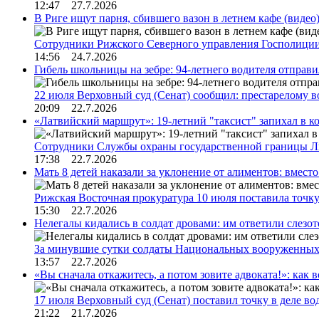
12:47 27.7.2026
В Риге ищут парня, сбившего вазон в летнем кафе (видео
Сотрудники Рижского Северного управления Госполиции
14:56 24.7.2026
Гибель школьницы на зебре: 94-летнего водителя отправ
22 июля Верховный суд (Сенат) сообщил: престарелому 
20:09 22.7.2026
«Латвийский маршрут»: 19-летний "таксист" запихал в к
Сотрудники Службы охраны государственной границы 
17:38 22.7.2026
Мать 8 детей наказали за уклонение от алиментов: вме
Рижская Восточная прокуратура 10 июля поставила точк
15:30 22.7.2026
Нелегалы кидались в солдат дровами: им ответили слезо
За минувшие сутки солдаты Национальных вооруженны
13:57 22.7.2026
«Вы сначала откажитесь, а потом зовите адвоката!»: как в
17 июля Верховный суд (Сенат) поставил точку в деле в
21:22 21.7.2026