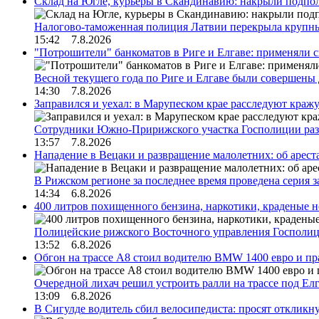
Склад на Югле, курьеры в Скандинавию: накрыли подполь
Налогово-таможенная полиция Латвии перекрыла крупны
15:42 7.8.2026
"Потрошители" банкоматов в Риге и Елгаве: применяли с
Весной текущего года по Риге и Елгаве были совершены
14:30 7.8.2026
Заправился и уехал: в Марупеском крае расследуют краж
Сотрудники Южно-Пририжского участка Госполиции раз
13:57 7.8.2026
Нападение в Вецаки и развращение малолетних: об арест
В Рижском регионе за последнее время проведена серия 
14:34 6.8.2026
400 литров похищенного бензина, наркотики, краденые н
Полицейские рижского Восточного управления Госполиц
13:52 6.8.2026
Обгон на трассе А8 стоил водителю BMW 1400 евро и пра
Очередной лихач решил устроить ралли на трассе под Е
13:09 6.8.2026
В Сигулде водитель сбил велосипедиста: просят откликн