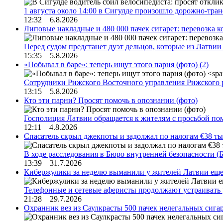
1 августа около 14:00 в Сигулде произошло дорожно-тр
12:32 6.8.2026
Липовые накладные и 480 000 пачек сигарет: перевозка 
Перед судом предстанет дуэт дельцов, которые из Латви
15:35 5.8.2026
«Побывал в баре»: теперь ищут этого парня (фото)
(2)
Сотрудники Рижского Восточного управления Рижского 
13:15 5.8.2026
Кто эти парни? Просят помочь в опознании (фото)
Госполиция Латвии обращается к жителям с просьбой п
12:11 4.8.2026
Спасатель скрыл джекпоты и задолжал по налогам €38 ты
В ходе расследования в Бюро внутренней безопасности 
13:39 31.7.2026
Кибержулики за неделю выманили у жителей Латвии еще
Телефонные и сетевые аферисты продолжают устраивать
21:28 29.7.2026
Охранник вез из Саулкрасты 500 пачек нелегальных сигар