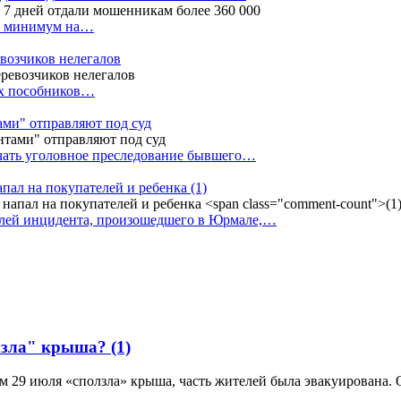
ак минимум на…
евозчиков нелегалов
вух пособников…
тами" отправляют под суд
ачать уголовное преследование бывшего…
апал на покупателей и ребенка
(1)
елей инцидента, произошедшего в Юрмале,…
олзла" крыша?
(1)
м 29 июля «сползла» крыша, часть жителей была эвакуирована. 