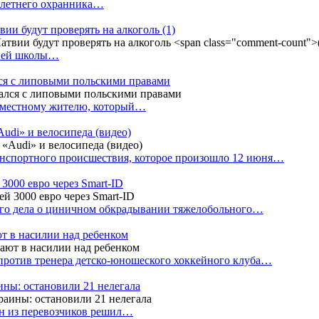
4-летнего охранника…
вии будут проверять на алкоголь
(1)
дней школы…
ся с липовыми польскими правами
е местному жителю, который…
udi» и велосипеда (видео)
анспортного происшествия, которое произошло 12 июня…
3000 евро через Smart-ID
ого дела о циничном обкрадывании тяжелобольного…
т в насилии над ребенком
против тренера детско-юношеского хоккейного клуба…
аины: остановили 21 нелегала
ин из перевозчиков решил…