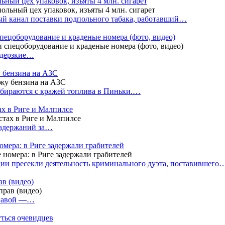
ный цех упаковок, изъяты 4 млн. сигарет
й канал поставки подпольного табака, работавший…
пецоборудование и краденые номера (фото, видео)
 дерзкие…
у бензина на АЗС
бираются с кражей топлива в Пиньки.…
ах в Риге и Малпилсе
задержаний за…
омера: в Риге задержали грабителей
ии пресекли деятельность криминального дуэта, поставившего
в (видео)
лгавой —…
уться очевидцев