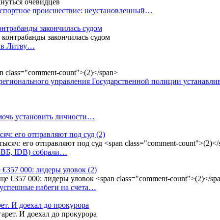
анспортное происшествие: неустановленный…
контрабанды закончилась судом
и в Литву…
регионального управления Государственной полиции устанавл
омочь установить личности…
сяч: его отправляют под суд
(2)
(БВБ, IDB) собрали…
 €357 000: лидеры уловок
(2)
 успешные набеги на счета…
ет. И доехал до прокурора