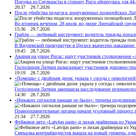
Поездка из Саулкрасты в сторону Риги обернулась для 4
20:37 29.7.2026
После убийства педагога: вооруженных полицейских Лат
Во вторник вечером, 28 июля, во дворе Лиепайской сре
15:36 29.7.2026
Грабли — любимый инструмент: водитель трижды попал
В Видземской прокуратуре в Цесисе вынесено наказани
19:45 28.7.2026
Авария на улице Ригас: ищут участников столкновения «A
Госполиция Латвии разыскивает участников дорожно-тр
19:19 28.7.2026
«Помощь» с двойным дном: украла у соседа с онкологией 
Госполиция Латвии завершила расследование резонансн
14:30 28.7.2026
«Никаких сигналов раньше не было»: тренера подозреваю
Правоохранительные органы начали уголовный процесс 
21:34 27.7.2026
Фейковое авто «Latvijas pasts» и лихая драйверша из Укр
Смекалка контрабандистов вышла на новый уровень: од