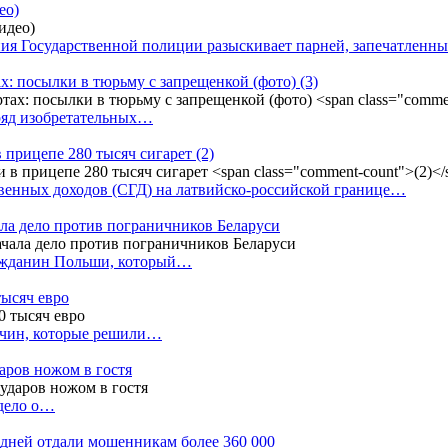
ео)
ния Государственной полиции разыскивает парней, запечатлен
х: посылки в тюрьму с запрещенкой (фото)
(3)
ряд изобретательных…
в прицепе 280 тысяч сигарет
(2)
енных доходов (СГД) на латвийско-российской границе…
ала дело против пограничников Беларуси
ражданин Польши, который…
тысяч евро
жчин, которые решили…
даров ножом в гостя
 дело о…
7 дней отдали мошенникам более 360 000