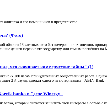
т олигарха и его помощников в предательстве.
ича? (Фото)
ой области 13 элитных авто без номеров, по их мнению, прина
енные деньги перечислят государству или семьям погибших на М
знал, что скачивает коммерческие тайны"
(1)
канс) к 280 часам принудительных общественных работ. Однако 
грядет 2-й раунд: адвокат одного из потерпевших - ABLV Bank 
orvik banka в "деле Winergy"
k banka, который пытается защитить свои интересы в борьбе с к