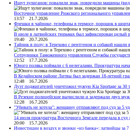
Ищут хулиганов: повалили знак, повредили машины (вид
Восточное управление Рижского регионального управле
13:57 21.7.2026
Флешки в чайнике, телефоны в термосе, порошок в шорта
В июле в латвийских тюрьмах был зафиксирован целый 
19:40 20.7.2026
Тайник в полу: в Терехово с рентгеном и собакой нашли 
Сотрудники Таможенного управления Службы государств
12:52 17.7.2026
Юного поляка поймали с 6 нелегалами. Прокуратура нач
В Кедайнском районе Литвы был задержан 18-летний г
12:48 16.7.2026
Дуэт поджигателей уничтожил чужую Kia Sportage за 30 
В Резекне полицейские вычислили и задержали двух му
12:28 16.7.2026
"Убивать не хотела": женщину отправляют под суд за 5 у
14 июля прокуратура Восточного Земгале передала в суд
20:00 15.7.2026
Инвестиции в воздух и звонки «из банка»: латвийцы за 