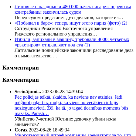
Липовые накладные и 480 000 пачек сигарет: перевозка
контрабанды закончилась судом
Перед судом предстанет дуэт дельцов, которые из…
«Побывал в баре»: теперь ищут этого парня (фото)
(2)
Сотрудники Рижского Восточного управления
Рижского регионального управления…
Избили, запихали в машину, требовали 4000: четверых
«рэкетиров» отправляют под суд
(1)
Латгальские полицейские закончили расследование дела
о вымогательстве,…
Комментарии
Комментарии
Secinājumi...
2023-06-28 14:39:04
Pēc policijas teiktā, skaidrs, ka neviens nav atzinies, šādi
mēģinot paķert uz muļķi, ka viens no vecākiem ir bijis
noziegumavietā. Žēl, ka tā, jo tagad ticamības moments būs
mazāks. Parasti…
Убийство 7-летней Юстине: девочку убили из-за
алиментов?
Corax
2023-06-26 18:49:34
Многотысячный штраф компании-арендатору за то, что