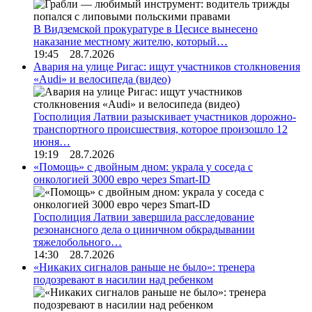
В Видземской прокуратуре в Цесисе вынесено
наказание местному жителю, который…
19:45 28.7.2026
Авария на улице Ригас: ищут участников столкновения
«Audi» и велосипеда (видео)
Госполиция Латвии разыскивает участников дорожно-
транспортного происшествия, которое произошло 12
июня…
19:19 28.7.2026
«Помощь» с двойным дном: украла у соседа с
онкологией 3000 евро через Smart-ID
Госполиция Латвии завершила расследование
резонансного дела о циничном обкрадывании
тяжелобольного…
14:30 28.7.2026
«Никаких сигналов раньше не было»: тренера
подозревают в насилии над ребенком