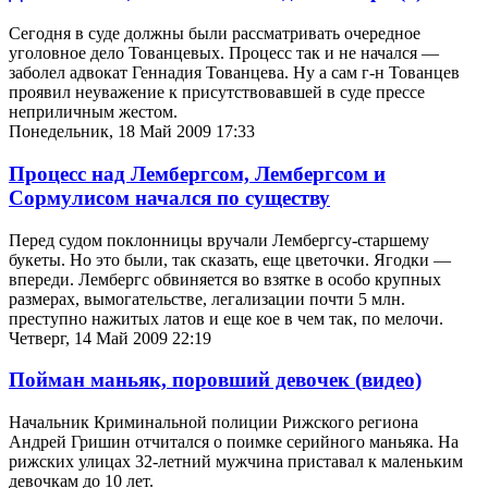
Сегодня в суде должны были рассматривать очередное
уголовное дело Тованцевых. Процесс так и не начался —
заболел адвокат Геннадия Тованцева. Ну а сам г-н Тованцев
проявил неуважение к присутствовавшей в суде прессе
неприличным жестом.
Понедельник, 18 Май 2009 17:33
Процесс над Лембергсом, Лембергсом и
Сормулисом начался по существу
Перед судом поклонницы вручали Лембергсу-старшему
букеты. Но это были, так сказать, еще цветочки. Ягодки —
впереди. Лембергс обвиняется во взятке в особо крупных
размерах, вымогательстве, легализации почти 5 млн.
преступно нажитых латов и еще кое в чем так, по мелочи.
Четверг, 14 Май 2009 22:19
Пойман маньяк, поровший девочек (видео)
Начальник Криминальной полиции Рижского региона
Андрей Гришин отчитался о поимке серийного маньяка. На
рижских улицах 32-летний мужчина приставал к маленьким
девочкам до 10 лет.