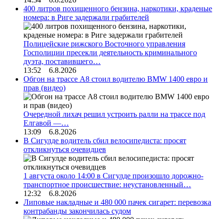
400 литров похищенного бензина, наркотики, краденые
номера: в Риге задержали грабителей
Полицейские рижского Восточного управления
Госполиции пресекли деятельность криминального
дуэта, поставившего…
13:52 6.8.2026
Обгон на трассе А8 стоил водителю BMW 1400 евро и
прав (видео)
Очередной лихач решил устроить ралли на трассе под
Елгавой —…
13:09 6.8.2026
В Сигулде водитель сбил велосипедиста: просят
откликнуться очевидцев
1 августа около 14:00 в Сигулде произошло дорожно-
транспортное происшествие: неустановленный…
12:32 6.8.2026
Липовые накладные и 480 000 пачек сигарет: перевозка
контрабанды закончилась судом