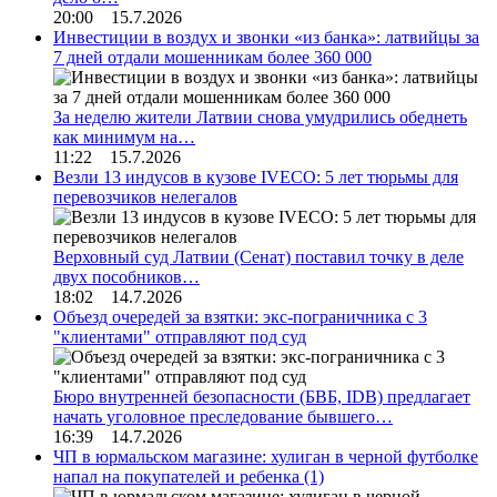
20:00 15.7.2026
Инвестиции в воздух и звонки «из банка»: латвийцы за
7 дней отдали мошенникам более 360 000
За неделю жители Латвии снова умудрились обеднеть
как минимум на…
11:22 15.7.2026
Везли 13 индусов в кузове IVECO: 5 лет тюрьмы для
перевозчиков нелегалов
Верховный суд Латвии (Сенат) поставил точку в деле
двух пособников…
18:02 14.7.2026
Объезд очередей за взятки: экс-пограничника с 3
"клиентами" отправляют под суд
Бюро внутренней безопасности (БВБ, IDB) предлагает
начать уголовное преследование бывшего…
16:39 14.7.2026
ЧП в юрмальском магазине: хулиган в черной футболке
напал на покупателей и ребенка
(1)