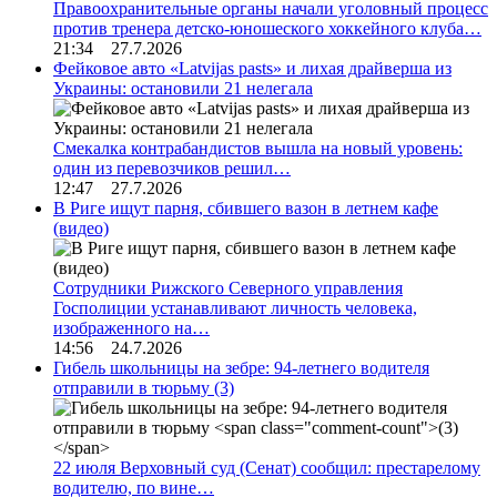
Правоохранительные органы начали уголовный процесс
против тренера детско-юношеского хоккейного клуба…
21:34 27.7.2026
Фейковое авто «Latvijas pasts» и лихая драйверша из
Украины: остановили 21 нелегала
Смекалка контрабандистов вышла на новый уровень:
один из перевозчиков решил…
12:47 27.7.2026
В Риге ищут парня, сбившего вазон в летнем кафе
(видео)
Сотрудники Рижского Северного управления
Госполиции устанавливают личность человека,
изображенного на…
14:56 24.7.2026
Гибель школьницы на зебре: 94-летнего водителя
отправили в тюрьму
(3)
22 июля Верховный суд (Сенат) сообщил: престарелому
водителю, по вине…