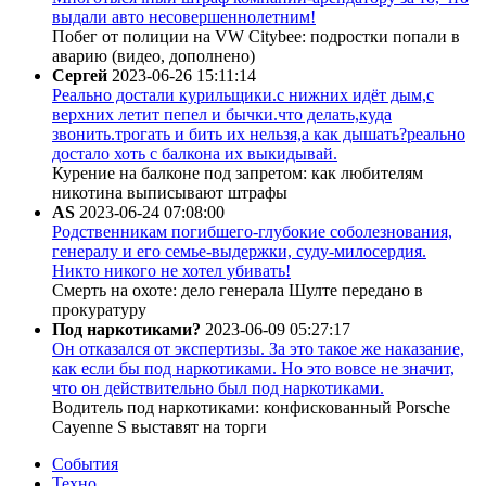
выдали авто несовершеннолетним!
Побег от полиции на VW Citybee: подростки попали в
аварию (видео, дополнено)
Сергей
2023-06-26 15:11:14
Реально достали курильщики.с нижних идёт дым,с
верхних летит пепел и бычки.что делать,куда
звонить.трогать и бить их нельзя,а как дышать?реально
достало хоть с балкона их выкидывай.
Курение на балконе под запретом: как любителям
никотина выписывают штрафы
AS
2023-06-24 07:08:00
Родственникам погибшего-глубокие соболезнования,
генералу и его семье-выдержки, суду-милосердия.
Никто никого не хотел убивать!
Смерть на охоте: дело генерала Шулте передано в
прокуратуру
Под наркотиками?
2023-06-09 05:27:17
Он отказался от экспертизы. За это такое же наказание,
как если бы под наркотиками. Но это вовсе не значит,
что он действительно был под наркотиками.
Водитель под наркотиками: конфискованный Porsche
Cayenne S выставят на торги
События
Техно