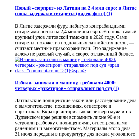
Новый «сюрприз» из Латвии на 2,4 млн евро: в Литве
снова задержали сигареты (видео, фото)
(1)
В Литве задержали фуру, набитую контрабандными
сигаретами почти на 2,4 миллиона евро. Это пока самый
крупный улов литовской таможни в 2026 году. Сами
сигареты, похоже, из подпольных латвийских цехов, —
считают местные правоохранители. Это задержание —
далеко не разовый случай, а скорее отлаженный бизнес.
Избили, запихали в машину, требовали 4000:
четверых «рэкетиров» отправляют под суд
(1)
Латгальские полицейские закончили расследование дела
о вымогательстве, похищениях, огнестреле и
наркотиках. Вкратце история такая: четверо мужчин в
Лудзенском крае решили вспомнить лихие 90-е и
устроили разборку с похищениями, огнестрельными
ранениями и вымогательством. Материалы этого дела
31 июля переданы в прокуратуру для начала уголовного