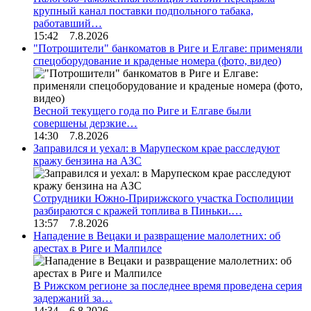
крупный канал поставки подпольного табака,
работавший…
15:42 7.8.2026
"Потрошители" банкоматов в Риге и Елгаве: применяли
спецоборудование и краденые номера (фото, видео)
Весной текущего года по Риге и Елгаве были
совершены дерзкие…
14:30 7.8.2026
Заправился и уехал: в Марупеском крае расследуют
кражу бензина на АЗС
Сотрудники Южно-Пририжского участка Госполиции
разбираются с кражей топлива в Пиньки.…
13:57 7.8.2026
Нападение в Вецаки и развращение малолетних: об
арестах в Риге и Малпилсе
В Рижском регионе за последнее время проведена серия
задержаний за…
14:34 6.8.2026