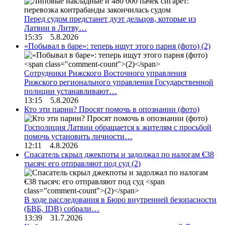
Перед судом предстанет дуэт дельцов, которые из
Латвии в Литву…
15:35 5.8.2026
«Побывал в баре»: теперь ищут этого парня (фото)
(2)
Сотрудники Рижского Восточного управления
Рижского регионального управления Государственной
полиции устанавливают…
13:15 5.8.2026
Кто эти парни? Просят помочь в опознании (фото)
Госполиция Латвии обращается к жителям с просьбой
помочь установить личности…
12:11 4.8.2026
Спасатель скрыл джекпоты и задолжал по налогам €38
тысяч: его отправляют под суд
(2)
В ходе расследования в Бюро внутренней безопасности
(БВБ, IDB) собрали…
13:39 31.7.2026