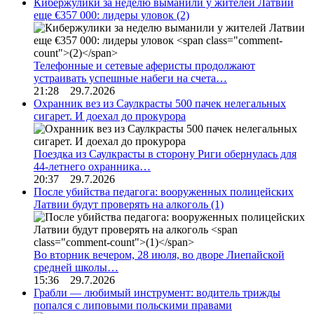
Кибержулики за неделю выманили у жителей Латвии
еще €357 000: лидеры уловок
(2)
Телефонные и сетевые аферисты продолжают
устраивать успешные набеги на счета…
21:28 29.7.2026
Охранник вез из Саулкрасты 500 пачек нелегальных
сигарет. И доехал до прокурора
Поездка из Саулкрасты в сторону Риги обернулась для
44-летнего охранника…
20:37 29.7.2026
После убийства педагога: вооруженных полицейских
Латвии будут проверять на алкоголь
(1)
Во вторник вечером, 28 июля, во дворе Лиепайской
средней школы…
15:36 29.7.2026
Грабли — любимый инструмент: водитель трижды
попался с липовыми польскими правами