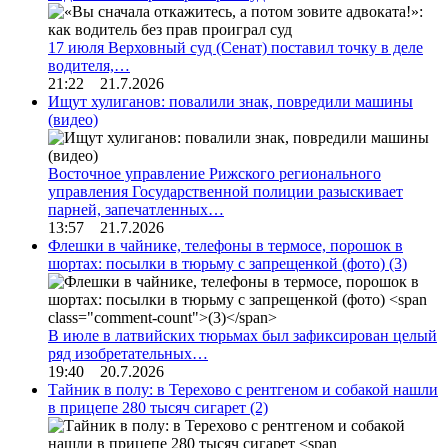
17 июля Верховный суд (Сенат) поставил точку в деле
водителя,…
21:22 21.7.2026
Ищут хулиганов: повалили знак, повредили машины
(видео)
Восточное управление Рижского регионального
управления Государственной полиции разыскивает
парней, запечатленных…
13:57 21.7.2026
Флешки в чайнике, телефоны в термосе, порошок в
шортах: посылки в тюрьму с запрещенкой (фото)
(3)
В июле в латвийских тюрьмах был зафиксирован целый
ряд изобретательных…
19:40 20.7.2026
Тайник в полу: в Терехово с рентгеном и собакой нашли
в прицепе 280 тысяч сигарет
(2)