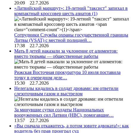
20:09 22.7.2026
«Латвийский маршрут»: 19-летний "таксист" запихал в
компактный кроссовер шесть азиатов
(1)
Сотрудники Службы охраны государственной границы
Литвы (VSAT) с местной полицией…
17:38 22.7.2026
Мать 8 детей наказали за уклонение от алиментов:
вместо тюрьмы — общественные работы
Рижская Восточная прокуратура 10 июля поставила
точку в очередном деле…
15:30 22.7.2026
Нелегалы кидались в солдат дровами: им ответили
слезоточивым газом и выстрелом
За минувшие сутки солдаты Национальных
вооруженных сил Латвии (НВС), помогавшие…
13:57 22.7.2026
«Вы сначала откажитесь, а потом зовите адвоката!»: как
водитель без прав проиграл суд