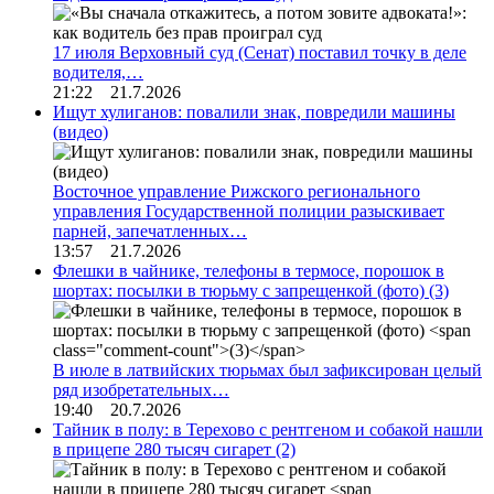
17 июля Верховный суд (Сенат) поставил точку в деле
водителя,…
21:22 21.7.2026
Ищут хулиганов: повалили знак, повредили машины
(видео)
Восточное управление Рижского регионального
управления Государственной полиции разыскивает
парней, запечатленных…
13:57 21.7.2026
Флешки в чайнике, телефоны в термосе, порошок в
шортах: посылки в тюрьму с запрещенкой (фото)
(3)
В июле в латвийских тюрьмах был зафиксирован целый
ряд изобретательных…
19:40 20.7.2026
Тайник в полу: в Терехово с рентгеном и собакой нашли
в прицепе 280 тысяч сигарет
(2)