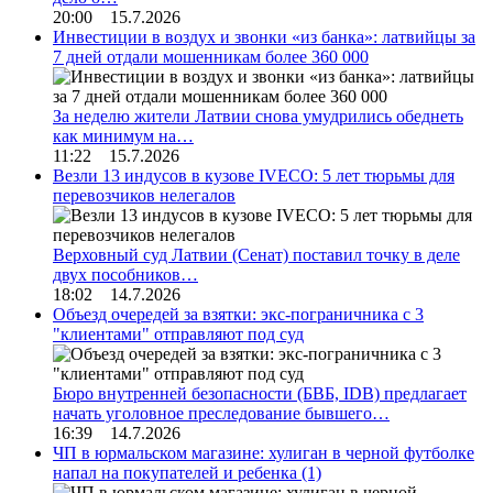
20:00 15.7.2026
Инвестиции в воздух и звонки «из банка»: латвийцы за
7 дней отдали мошенникам более 360 000
За неделю жители Латвии снова умудрились обеднеть
как минимум на…
11:22 15.7.2026
Везли 13 индусов в кузове IVECO: 5 лет тюрьмы для
перевозчиков нелегалов
Верховный суд Латвии (Сенат) поставил точку в деле
двух пособников…
18:02 14.7.2026
Объезд очередей за взятки: экс-пограничника с 3
"клиентами" отправляют под суд
Бюро внутренней безопасности (БВБ, IDB) предлагает
начать уголовное преследование бывшего…
16:39 14.7.2026
ЧП в юрмальском магазине: хулиган в черной футболке
напал на покупателей и ребенка
(1)