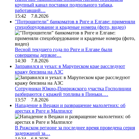
крупный канал поставки подпольного табака,
работавший…
15:42 7.8.2026
"Потрошители" банкоматов в Риге и Елгаве: применяли
спецоборудование и краденые номера (фото, видео)
Весной текущего года по Риге и Елгаве были
совершены дерзкие…
14:30 7.8.2026
Заправился и уехал: в Марупеском крае расследуют
кражу бензина на АЗС
Сотрудники Южно-Пририжского участка Госполиции
разбираются с кражей топлива в Пиньки.…
13:57 7.8.2026
Нападение в Вецаки и развращение малолетних: об
арестах в Риге и Малпилсе
В Рижском регионе за последнее время проведена серия
задержаний за…
14:34 6.8.2026