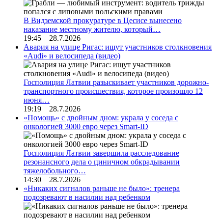
В Видземской прокуратуре в Цесисе вынесено
наказание местному жителю, который…
19:45 28.7.2026
Авария на улице Ригас: ищут участников столкновения
«Audi» и велосипеда (видео)
Госполиция Латвии разыскивает участников дорожно-
транспортного происшествия, которое произошло 12
июня…
19:19 28.7.2026
«Помощь» с двойным дном: украла у соседа с
онкологией 3000 евро через Smart-ID
Госполиция Латвии завершила расследование
резонансного дела о циничном обкрадывании
тяжелобольного…
14:30 28.7.2026
«Никаких сигналов раньше не было»: тренера
подозревают в насилии над ребенком