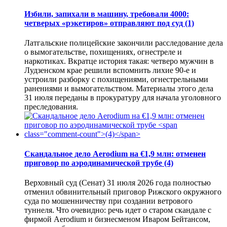
Избили, запихали в машину, требовали 4000:
четверых «рэкетиров» отправляют под суд
(1)
Латгальские полицейские закончили расследование дела
о вымогательстве, похищениях, огнестреле и
наркотиках. Вкратце история такая: четверо мужчин в
Лудзенском крае решили вспомнить лихие 90-е и
устроили разборку с похищениями, огнестрельными
ранениями и вымогательством. Материалы этого дела
31 июля переданы в прокуратуру для начала уголовного
преследования.
Скандальное дело Aerodium на €1,9 млн: отменен
приговор по аэродинамической трубе
(4)
Верховный суд (Сенат) 31 июля 2026 года полностью
отменил обвинительный приговор Рижского окружного
суда по мошенничеству при создании ветрового
туннеля. Что очевидно: речь идет о старом скандале с
фирмой Aerodium и бизнесменом Иваром Бейтансом,