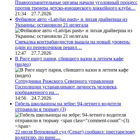
Правоохранительные органы начали уголовный процесс
против тренера детско-юношеского хоккейного клуба…
21:34 27.7.2026
Фейковое авто «Latvijas pasts» и лихая драйверша из
Украины: остановили 21 нелегала
Смекалка контрабандистов вышла на новый уровень:
один из перевозчиков решил…
12:47 27.7.2026
В Риге ищут парня, сбившего вазон в летнем кафе
(видео)
Сотрудники Рижского Северного управления
Госполиции устанавливают личность человека,
изображенного на…
14:56 24.7.2026
Гибель школьницы на зебре: 94-летнего водителя
отправили в тюрьму
(3)
22 июля Верховный суд (Сенат) сообщил: престарелому
водителю, по вине…