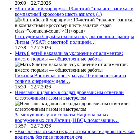
20:09 22.7.2026
«Латвийский маршрут»: 19-летний "таксист" запихал в
компактный кроссовер шесть азиатов
(1)
Сотрудники Службы охраны государственной границы
Литвы (VSAT) с местной полицией…
17:38 22.7.2026
Мать 8 детей наказали за уклонение от алиментов:
вместо тюрьмы — общественные работы
Рижская Восточная прокуратура 10 июля поставила
точку в очередном деле…
15:30 22.7.2026
Нелегалы кидались в солдат дровами: им ответили
слезоточивым газом и выстрелом
За минувшие сутки солдаты Национальных
вооруженных сил Латвии (НВС), помогавшие…
13:57 22.7.2026
«Вы сначала откажитесь, а потом зовите адвоката!»: как
водитель без прав проиграл суд