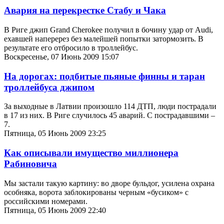
Авария на перекрестке Стабу и Чака
В Риге джип Grand Cherokee получил в бочину удар от Audi,
ехавшей наперерез без малейшей попытки затормозить. В
результате его отбросило в троллейбус.
Воскресенье, 07 Июнь 2009 15:07
На дорогах: подбитые пьяные финны и таран
троллейбуса джипом
За выходные в Латвии произошло 114 ДТП, люди пострадали
в 17 из них. В Риге случилось 45 аварий. С пострадавшими –
7.
Пятница, 05 Июнь 2009 23:25
Как описывали имущество миллионера
Рабиновича
Мы застали такую картину: во дворе бульдог, усилена охрана
особняка, ворота заблокированы черным «бусиком» с
российскими номерами.
Пятница, 05 Июнь 2009 22:40