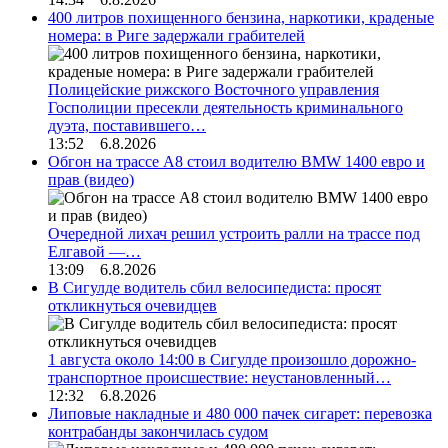
400 литров похищенного бензина, наркотики, краденые
номера: в Риге задержали грабителей
Полицейские рижского Восточного управления
Госполиции пресекли деятельность криминального
дуэта, поставившего…
13:52 6.8.2026
Обгон на трассе А8 стоил водителю BMW 1400 евро и
прав (видео)
Очередной лихач решил устроить ралли на трассе под
Елгавой —…
13:09 6.8.2026
В Сигулде водитель сбил велосипедиста: просят
откликнуться очевидцев
1 августа около 14:00 в Сигулде произошло дорожно-
транспортное происшествие: неустановленный…
12:32 6.8.2026
Липовые накладные и 480 000 пачек сигарет: перевозка
контрабанды закончилась судом