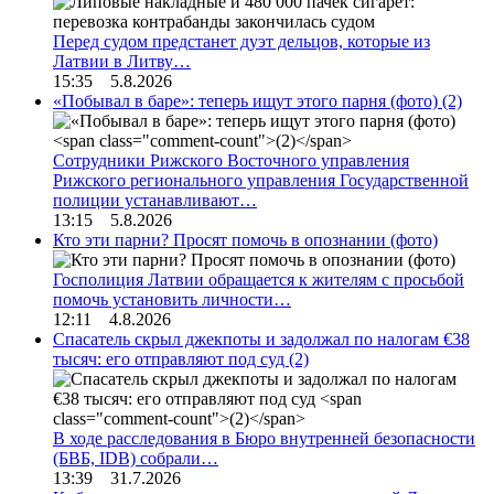
Перед судом предстанет дуэт дельцов, которые из
Латвии в Литву…
15:35 5.8.2026
«Побывал в баре»: теперь ищут этого парня (фото)
(2)
Сотрудники Рижского Восточного управления
Рижского регионального управления Государственной
полиции устанавливают…
13:15 5.8.2026
Кто эти парни? Просят помочь в опознании (фото)
Госполиция Латвии обращается к жителям с просьбой
помочь установить личности…
12:11 4.8.2026
Спасатель скрыл джекпоты и задолжал по налогам €38
тысяч: его отправляют под суд
(2)
В ходе расследования в Бюро внутренней безопасности
(БВБ, IDB) собрали…
13:39 31.7.2026