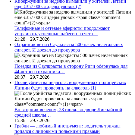
Кибержулики за неделю выманили у жителей Латвии
еще €357 000: лидеры уловок
(2)
Телефонные и сетевые аферисты продолжают
устраивать успешные набеги на счета…
21:28 29.7.2026
Охранник вез из Саулкрасты 500 пачек нелегальных
сигарет. И доехал до прокурора
Поездка из Саулкрасты в сторону Риги обернулась для
44-летнего охранника…
20:37 29.7.2026
После убийства педагога: вооруженных полицейских
Латвии будут проверять на алкоголь
(1)
Во вторник вечером, 28 июля, во дворе Лиепайской
средней школы…
15:36 29.7.2026
Грабли — любимый инструмент: водитель трижды
попался с липовыми польскими правами