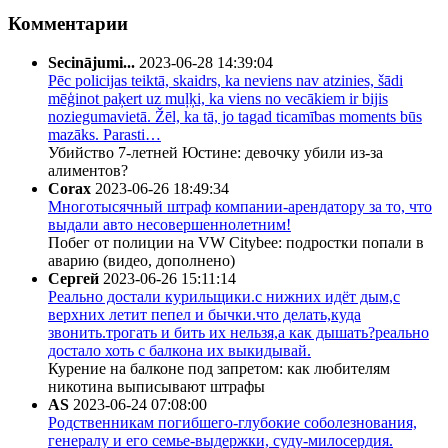
Комментарии
Secinājumi...
2023-06-28 14:39:04
Pēc policijas teiktā, skaidrs, ka neviens nav atzinies, šādi
mēģinot paķert uz muļķi, ka viens no vecākiem ir bijis
noziegumavietā. Žēl, ka tā, jo tagad ticamības moments būs
mazāks. Parasti…
Убийство 7-летней Юстине: девочку убили из-за
алиментов?
Corax
2023-06-26 18:49:34
Многотысячный штраф компании-арендатору за то, что
выдали авто несовершеннолетним!
Побег от полиции на VW Citybee: подростки попали в
аварию (видео, дополнено)
Сергей
2023-06-26 15:11:14
Реально достали курильщики.с нижних идёт дым,с
верхних летит пепел и бычки.что делать,куда
звонить.трогать и бить их нельзя,а как дышать?реально
достало хоть с балкона их выкидывай.
Курение на балконе под запретом: как любителям
никотина выписывают штрафы
AS
2023-06-24 07:08:00
Родственникам погибшего-глубокие соболезнования,
генералу и его семье-выдержки, суду-милосердия.