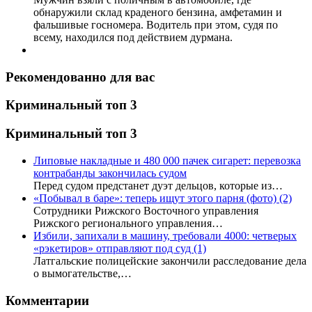
обнаружили склад краденого бензина, амфетамин и
фальшивые госномера. Водитель при этом, судя по
всему, находился под действием дурмана.
Рекомендованно для вас
Криминальный топ 3
Криминальный топ 3
Липовые накладные и 480 000 пачек сигарет: перевозка
контрабанды закончилась судом
Перед судом предстанет дуэт дельцов, которые из…
«Побывал в баре»: теперь ищут этого парня (фото)
(2)
Сотрудники Рижского Восточного управления
Рижского регионального управления…
Избили, запихали в машину, требовали 4000: четверых
«рэкетиров» отправляют под суд
(1)
Латгальские полицейские закончили расследование дела
о вымогательстве,…
Комментарии