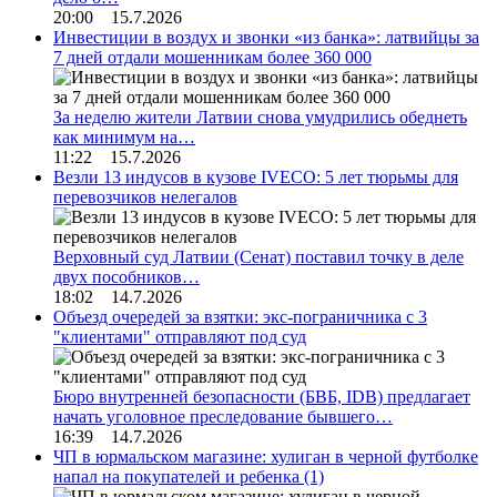
20:00 15.7.2026
Инвестиции в воздух и звонки «из банка»: латвийцы за
7 дней отдали мошенникам более 360 000
За неделю жители Латвии снова умудрились обеднеть
как минимум на…
11:22 15.7.2026
Везли 13 индусов в кузове IVECO: 5 лет тюрьмы для
перевозчиков нелегалов
Верховный суд Латвии (Сенат) поставил точку в деле
двух пособников…
18:02 14.7.2026
Объезд очередей за взятки: экс-пограничника с 3
"клиентами" отправляют под суд
Бюро внутренней безопасности (БВБ, IDB) предлагает
начать уголовное преследование бывшего…
16:39 14.7.2026
ЧП в юрмальском магазине: хулиган в черной футболке
напал на покупателей и ребенка
(1)