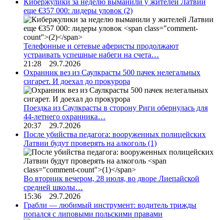
Кибержулики за неделю выманили у жителей Латвии
еще €357 000: лидеры уловок
(2)
Телефонные и сетевые аферисты продолжают
устраивать успешные набеги на счета…
21:28 29.7.2026
Охранник вез из Саулкрасты 500 пачек нелегальных
сигарет. И доехал до прокурора
Поездка из Саулкрасты в сторону Риги обернулась для
44-летнего охранника…
20:37 29.7.2026
После убийства педагога: вооруженных полицейских
Латвии будут проверять на алкоголь
(1)
Во вторник вечером, 28 июля, во дворе Лиепайской
средней школы…
15:36 29.7.2026
Грабли — любимый инструмент: водитель трижды
попался с липовыми польскими правами