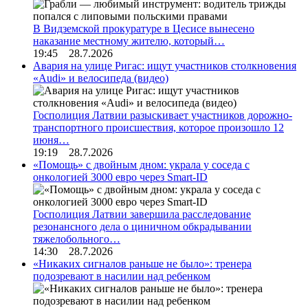
В Видземской прокуратуре в Цесисе вынесено
наказание местному жителю, который…
19:45 28.7.2026
Авария на улице Ригас: ищут участников столкновения
«Audi» и велосипеда (видео)
Госполиция Латвии разыскивает участников дорожно-
транспортного происшествия, которое произошло 12
июня…
19:19 28.7.2026
«Помощь» с двойным дном: украла у соседа с
онкологией 3000 евро через Smart-ID
Госполиция Латвии завершила расследование
резонансного дела о циничном обкрадывании
тяжелобольного…
14:30 28.7.2026
«Никаких сигналов раньше не было»: тренера
подозревают в насилии над ребенком