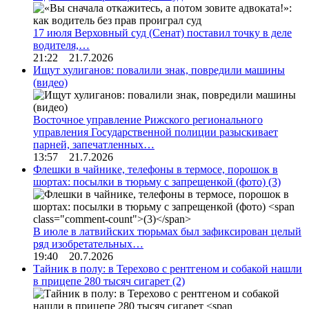
17 июля Верховный суд (Сенат) поставил точку в деле
водителя,…
21:22 21.7.2026
Ищут хулиганов: повалили знак, повредили машины
(видео)
Восточное управление Рижского регионального
управления Государственной полиции разыскивает
парней, запечатленных…
13:57 21.7.2026
Флешки в чайнике, телефоны в термосе, порошок в
шортах: посылки в тюрьму с запрещенкой (фото)
(3)
В июле в латвийских тюрьмах был зафиксирован целый
ряд изобретательных…
19:40 20.7.2026
Тайник в полу: в Терехово с рентгеном и собакой нашли
в прицепе 280 тысяч сигарет
(2)