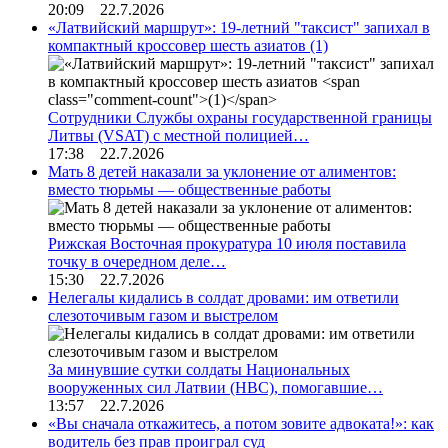
20:09 22.7.2026
«Латвийский маршрут»: 19-летний "таксист" запихал в
компактный кроссовер шесть азиатов
(1)
Сотрудники Службы охраны государственной границы
Литвы (VSAT) с местной полицией…
17:38 22.7.2026
Мать 8 детей наказали за уклонение от алиментов:
вместо тюрьмы — общественные работы
Рижская Восточная прокуратура 10 июля поставила
точку в очередном деле…
15:30 22.7.2026
Нелегалы кидались в солдат дровами: им ответили
слезоточивым газом и выстрелом
За минувшие сутки солдаты Национальных
вооруженных сил Латвии (НВС), помогавшие…
13:57 22.7.2026
«Вы сначала откажитесь, а потом зовите адвоката!»: как
водитель без прав проиграл суд