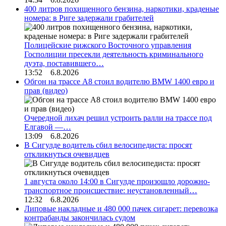
400 литров похищенного бензина, наркотики, краденые
номера: в Риге задержали грабителей
Полицейские рижского Восточного управления
Госполиции пресекли деятельность криминального
дуэта, поставившего…
13:52 6.8.2026
Обгон на трассе А8 стоил водителю BMW 1400 евро и
прав (видео)
Очередной лихач решил устроить ралли на трассе под
Елгавой —…
13:09 6.8.2026
В Сигулде водитель сбил велосипедиста: просят
откликнуться очевидцев
1 августа около 14:00 в Сигулде произошло дорожно-
транспортное происшествие: неустановленный…
12:32 6.8.2026
Липовые накладные и 480 000 пачек сигарет: перевозка
контрабанды закончилась судом