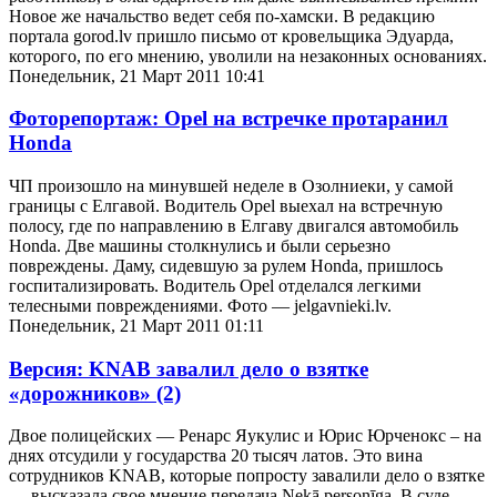
Новое же начальство ведет себя по-хамски. В редакцию
портала gorod.lv пришло письмо от кровельщика Эдуарда,
которого, по его мнению, уволили на незаконных основаниях.
Понедельник, 21 Март 2011 10:41
Фоторепортаж: Opel на встречке протаранил
Honda
ЧП произошло на минувшей неделе в Озолниеки, у самой
границы с Елгавой. Водитель Opel выехал на встречную
полосу, где по направлению в Елгаву двигался автомобиль
Honda. Две машины столкнулись и были серьезно
повреждены. Даму, сидевшую за рулем Honda, пришлось
госпитализировать. Водитель Opel отделался легкими
телесными повреждениями. Фото — jelgavnieki.lv.
Понедельник, 21 Март 2011 01:11
Версия: KNAB завалил дело о взятке
«дорожников»
(2)
Двое полицейских — Ренарс Яукулис и Юрис Юрченокс – на
днях отсудили у государства 20 тысяч латов. Это вина
сотрудников KNAB, которые попросту завалили дело о взятке
— высказала свое мнение передача Nekā personīga. В суде