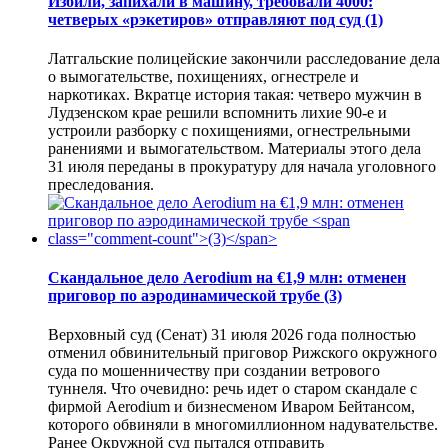
Избили, запихали в машину, требовали 4000:
четверых «рэкетиров» отправляют под суд
(1)
Латгальские полицейские закончили расследование дела
о вымогательстве, похищениях, огнестреле и
наркотиках. Вкратце история такая: четверо мужчин в
Лудзенском крае решили вспомнить лихие 90-е и
устроили разборку с похищениями, огнестрельными
ранениями и вымогательством. Материалы этого дела
31 июля переданы в прокуратуру для начала уголовного
преследования.
Скандальное дело Aerodium на €1,9 млн: отменен
приговор по аэродинамической трубе
(3)
Верховный суд (Сенат) 31 июля 2026 года полностью
отменил обвинительный приговор Рижского окружного
суда по мошенничеству при создании ветрового
туннеля. Что очевидно: речь идет о старом скандале с
фирмой Aerodium и бизнесменом Иваром Бейтансом,
которого обвиняли в многомиллионном надувательстве.
Ранее Окружной суд пытался отправить