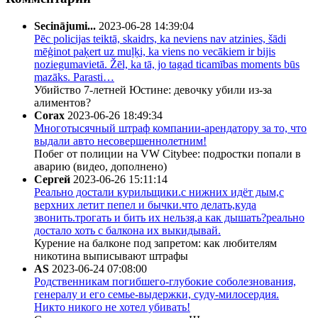
Secinājumi...
2023-06-28 14:39:04
Pēc policijas teiktā, skaidrs, ka neviens nav atzinies, šādi
mēģinot paķert uz muļķi, ka viens no vecākiem ir bijis
noziegumavietā. Žēl, ka tā, jo tagad ticamības moments būs
mazāks. Parasti…
Убийство 7-летней Юстине: девочку убили из-за
алиментов?
Corax
2023-06-26 18:49:34
Многотысячный штраф компании-арендатору за то, что
выдали авто несовершеннолетним!
Побег от полиции на VW Citybee: подростки попали в
аварию (видео, дополнено)
Сергей
2023-06-26 15:11:14
Реально достали курильщики.с нижних идёт дым,с
верхних летит пепел и бычки.что делать,куда
звонить.трогать и бить их нельзя,а как дышать?реально
достало хоть с балкона их выкидывай.
Курение на балконе под запретом: как любителям
никотина выписывают штрафы
AS
2023-06-24 07:08:00
Родственникам погибшего-глубокие соболезнования,
генералу и его семье-выдержки, суду-милосердия.
Никто никого не хотел убивать!