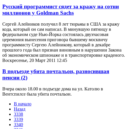
Русский программист сядет за кражу на сотни
миллионов у Goldman Sachs
Сергей Алейников получил 8 лет тюрьмы в США за кражу
кода, который он сам написал. В минувшую пятницу в
федеральном суде Нью-Йорка состоялась двухчасовая
церемония вынесения приговора бывшему москвичу
программисту Сергею Алейникову, который в декабре
прошлого года был признан виновным в нарушении Закона
об экономическом шпионаже и в транспортировке краденого.
Воскресенье, 20 Март 2011 12:45
В подъезде убита почтальон, разносившая
пенсии
(2)
Вчера около 18.00 в подъезде дома на ул. Католю в
Вентспилсе была убита почтальон.
В начало
Назад
3338
3339
3340