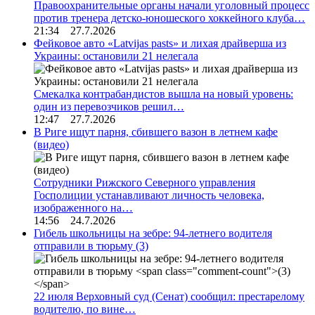
Правоохранительные органы начали уголовный процесс
против тренера детско-юношеского хоккейного клуба…
21:34 27.7.2026
Фейковое авто «Latvijas pasts» и лихая драйверша из
Украины: остановили 21 нелегала
Смекалка контрабандистов вышла на новый уровень:
один из перевозчиков решил…
12:47 27.7.2026
В Риге ищут парня, сбившего вазон в летнем кафе
(видео)
Сотрудники Рижского Северного управления
Госполиции устанавливают личность человека,
изображенного на…
14:56 24.7.2026
Гибель школьницы на зебре: 94-летнего водителя
отправили в тюрьму
(3)
22 июля Верховный суд (Сенат) сообщил: престарелому
водителю, по вине…