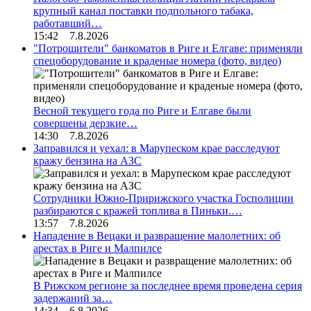
крупный канал поставки подпольного табака,
работавший…
15:42 7.8.2026
"Потрошители" банкоматов в Риге и Елгаве: применяли
спецоборудование и краденые номера (фото, видео)
Весной текущего года по Риге и Елгаве были
совершены дерзкие…
14:30 7.8.2026
Заправился и уехал: в Марупеском крае расследуют
кражу бензина на АЗС
Сотрудники Южно-Пририжского участка Госполиции
разбираются с кражей топлива в Пиньки.…
13:57 7.8.2026
Нападение в Вецаки и развращение малолетних: об
арестах в Риге и Малпилсе
В Рижском регионе за последнее время проведена серия
задержаний за…
14:34 6.8.2026