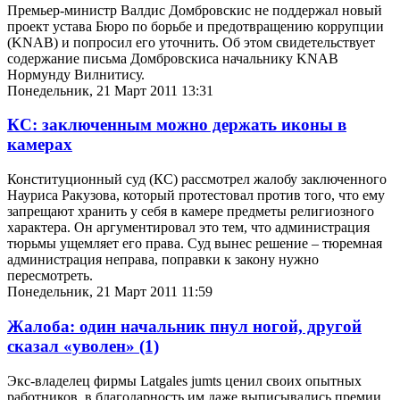
Премьер-министр Валдис Домбровскис не поддержал новый
проект устава Бюро по борьбе и предотвращению коррупции
(KNAB) и попросил его уточнить. Об этом свидетельствует
содержание письма Домбровскиса начальнику KNAB
Нормунду Вилнитису.
Понедельник, 21 Март 2011 13:31
КС: заключенным можно держать иконы в
камерах
Конституционный суд (КС) рассмотрел жалобу заключенного
Науриса Ракузова, который протестовал против того, что ему
запрещают хранить у себя в камере предметы религиозного
характера. Он аргументировал это тем, что администрация
тюрьмы ущемляет его права. Суд вынес решение – тюремная
администрация неправа, поправки к закону нужно
пересмотреть.
Понедельник, 21 Март 2011 11:59
Жалоба: один начальник пнул ногой, другой
сказал «уволен»
(1)
Экс-владелец фирмы Latgales jumts ценил своих опытных
работников, в благодарность им даже выписывались премии.