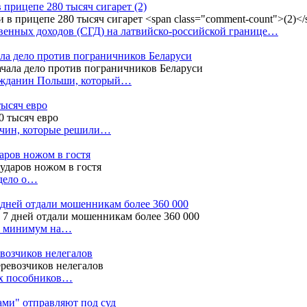
в прицепе 280 тысяч сигарет
(2)
енных доходов (СГД) на латвийско-российской границе…
ала дело против пограничников Беларуси
ражданин Польши, который…
тысяч евро
жчин, которые решили…
даров ножом в гостя
 дело о…
7 дней отдали мошенникам более 360 000
ак минимум на…
евозчиков нелегалов
вух пособников…
тами" отправляют под суд