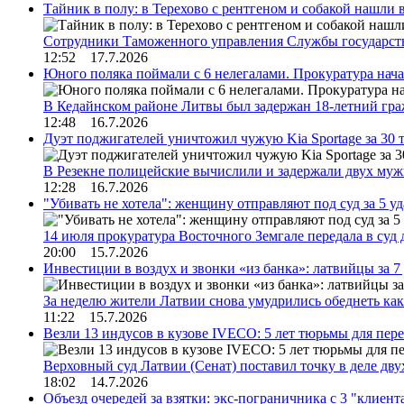
Тайник в полу: в Терехово с рентгеном и собакой нашли 
Сотрудники Таможенного управления Службы государств
12:52 17.7.2026
Юного поляка поймали с 6 нелегалами. Прокуратура нач
В Кедайнском районе Литвы был задержан 18-летний г
12:48 16.7.2026
Дуэт поджигателей уничтожил чужую Kia Sportage за 30 
В Резекне полицейские вычислили и задержали двух му
12:28 16.7.2026
"Убивать не хотела": женщину отправляют под суд за 5 у
14 июля прокуратура Восточного Земгале передала в суд
20:00 15.7.2026
Инвестиции в воздух и звонки «из банка»: латвийцы за 
За неделю жители Латвии снова умудрились обеднеть к
11:22 15.7.2026
Везли 13 индусов в кузове IVECO: 5 лет тюрьмы для пер
Верховный суд Латвии (Сенат) поставил точку в деле д
18:02 14.7.2026
Объезд очередей за взятки: экс-пограничника с 3 "клиен