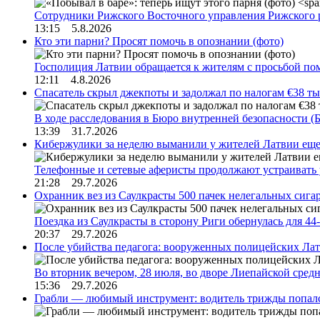
Сотрудники Рижского Восточного управления Рижского 
13:15 5.8.2026
Кто эти парни? Просят помочь в опознании (фото)
Госполиция Латвии обращается к жителям с просьбой п
12:11 4.8.2026
Спасатель скрыл джекпоты и задолжал по налогам €38 ты
В ходе расследования в Бюро внутренней безопасности 
13:39 31.7.2026
Кибержулики за неделю выманили у жителей Латвии еще
Телефонные и сетевые аферисты продолжают устраивать
21:28 29.7.2026
Охранник вез из Саулкрасты 500 пачек нелегальных сигар
Поездка из Саулкрасты в сторону Риги обернулась для 4
20:37 29.7.2026
После убийства педагога: вооруженных полицейских Лат
Во вторник вечером, 28 июля, во дворе Лиепайской сре
15:36 29.7.2026
Грабли — любимый инструмент: водитель трижды попал