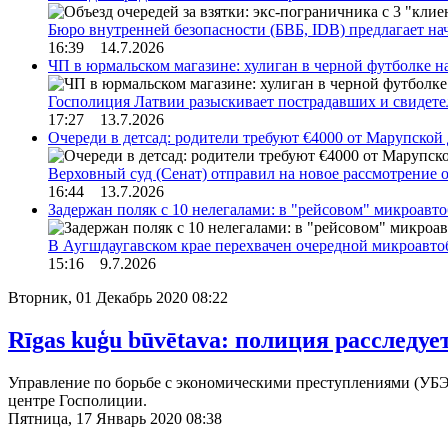
Бюро внутренней безопасности (БВБ, IDB) предлагает н
16:39 14.7.2026
ЧП в юрмальском магазине: хулиган в черной футболке н
Госполиция Латвии разыскивает пострадавших и свидет
17:27 13.7.2026
Очереди в детсад: родители требуют €4000 от Марупской
Верховный суд (Сенат) отправил на новое рассмотрение
16:44 13.7.2026
Задержан поляк с 10 нелегалами: в "рейсовом" микроав
В Аугшдаугавском крае перехвачен очередной микроавто
15:16 9.7.2026
Вторник, 01 Декабрь 2020 08:22
Rīgas kuģu būvētava: полиция расследу
Управление по борьбе с экономическими преступлениями (УБЭП
центре Госполиции.
Пятница, 17 Январь 2020 08:38