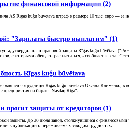
сокрытие финансовой информации
(2)
ла AS Rīgas kuģu būvētava штраф в размере 10 тыс. евро — за 
итой: "Зарплаты быстро выплатим"
(1)
уста, утвердил план правовой защиты Rīgas kuģu būvētava ("Риж
ков, с которыми обещают расплатиться, - сообщает газета "Сего
ность Rīgas kuģu būvētava
ие бывшей сотрудницы Rīgas kuģu būvētava Оксана Клименко, в 
е предприятия на бирже "Nasdaq Riga".
 и просит защиты от кредиторов
(1)
вой защиты. До 30 июля завод, столкнувшийся с финансовыми тр
явились публикации о переживаемых заводом трудностях.