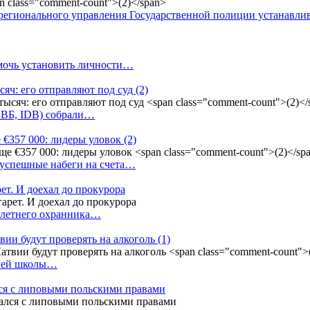
регионального управления Государственной полиции устанавл
омочь установить личности…
сяч: его отправляют под суд
(2)
(БВБ, IDB) собрали…
 €357 000: лидеры уловок
(2)
 успешные набеги на счета…
ет. И доехал до прокурора
4-летнего охранника…
вии будут проверять на алкоголь
(1)
дней школы…
ся с липовыми польскими правами