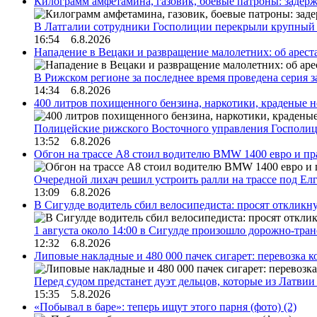
Килограмм амфетамина, газовик, боевые патроны: задер
В Латгалии сотрудники Госполиции перекрыли крупный
16:54 6.8.2026
Нападение в Вецаки и развращение малолетних: об арест
В Рижском регионе за последнее время проведена серия 
14:34 6.8.2026
400 литров похищенного бензина, наркотики, краденые н
Полицейские рижского Восточного управления Госполиц
13:52 6.8.2026
Обгон на трассе А8 стоил водителю BMW 1400 евро и пра
Очередной лихач решил устроить ралли на трассе под Е
13:09 6.8.2026
В Сигулде водитель сбил велосипедиста: просят откликн
1 августа около 14:00 в Сигулде произошло дорожно-тр
12:32 6.8.2026
Липовые накладные и 480 000 пачек сигарет: перевозка 
Перед судом предстанет дуэт дельцов, которые из Латви
15:35 5.8.2026
«Побывал в баре»: теперь ищут этого парня (фото)
(2)