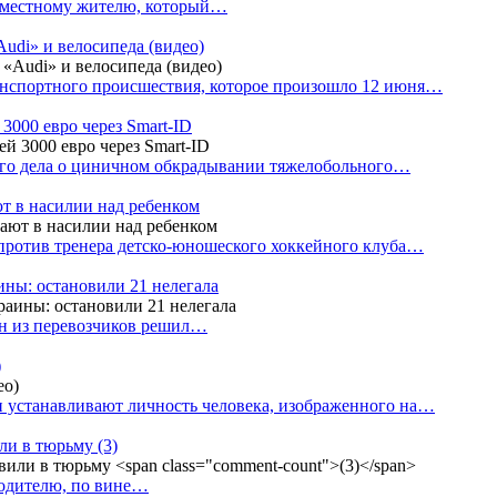
е местному жителю, который…
udi» и велосипеда (видео)
анспортного происшествия, которое произошло 12 июня…
3000 евро через Smart-ID
ого дела о циничном обкрадывании тяжелобольного…
т в насилии над ребенком
против тренера детско-юношеского хоккейного клуба…
аины: остановили 21 нелегала
ин из перевозчиков решил…
)
 устанавливают личность человека, изображенного на…
или в тюрьму
(3)
водителю, по вине…