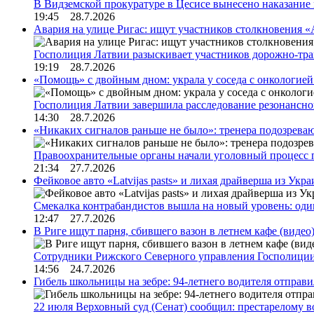
В Видземской прокуратуре в Цесисе вынесено наказани
19:45 28.7.2026
Авария на улице Ригас: ищут участников столкновения «A
Госполиция Латвии разыскивает участников дорожно-тр
19:19 28.7.2026
«Помощь» с двойным дном: украла у соседа с онкологией 
Госполиция Латвии завершила расследование резонансн
14:30 28.7.2026
«Никаких сигналов раньше не было»: тренера подозреваю
Правоохранительные органы начали уголовный процесс 
21:34 27.7.2026
Фейковое авто «Latvijas pasts» и лихая драйверша из Укр
Смекалка контрабандистов вышла на новый уровень: од
12:47 27.7.2026
В Риге ищут парня, сбившего вазон в летнем кафе (видео
Сотрудники Рижского Северного управления Госполиции
14:56 24.7.2026
Гибель школьницы на зебре: 94-летнего водителя отправ
22 июля Верховный суд (Сенат) сообщил: престарелому 