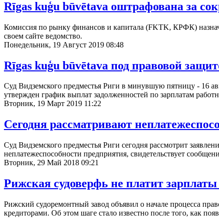
Rīgas kuģu būvētava оштрафована за 
Комиссия по рынку финансов и капитала (FKTK, КРФК) назначи
своем сайте ведомство.
Понедельник, 19 Август 2019 08:48
Rīgas kuģu būvētava под правовой защ
Суд Видземского предместья Риги в минувшую пятницу - 16 авг
утвержден график выплат задолженностей по зарплатам работни
Вторник, 19 Март 2019 11:22
Сегодня рассматривают неплатежеспособ
Суд Видземского предместья Риги сегодня рассмотрит заявлен
неплатежеспособности предприятия, свидетельствует сообщени
Вторник, 29 Май 2018 09:21
Рижская судоверфь не платит зарплаты
Рижский судоремонтный завод объявил о начале процесса право
кредиторами. Об этом шаге стало известно после того, как по