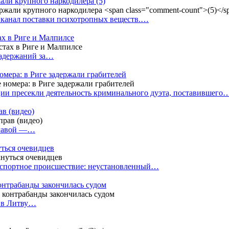
жали крупного наркодилера
(5)
 канал поставки психотропных веществ.…
ах в Риге и Малпилсе
задержаний за…
омера: в Риге задержали грабителей
ии пресекли деятельность криминального дуэта, поставившего
в (видео)
лгавой —…
уться очевидцев
анспортное происшествие: неустановленный…
контрабанды закончилась судом
и в Литву…