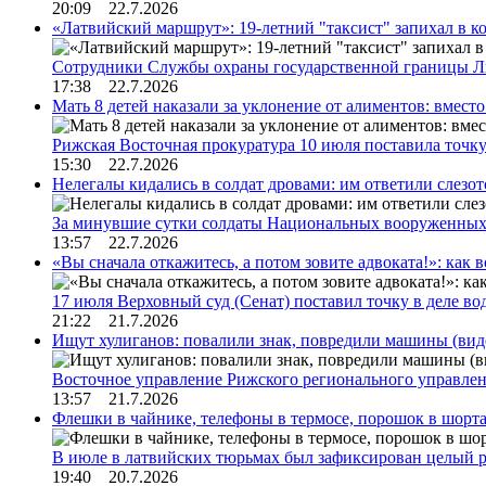
20:09 22.7.2026
«Латвийский маршрут»: 19-летний "таксист" запихал в к
Сотрудники Службы охраны государственной границы 
17:38 22.7.2026
Мать 8 детей наказали за уклонение от алиментов: вме
Рижская Восточная прокуратура 10 июля поставила точк
15:30 22.7.2026
Нелегалы кидались в солдат дровами: им ответили слезо
За минувшие сутки солдаты Национальных вооруженны
13:57 22.7.2026
«Вы сначала откажитесь, а потом зовите адвоката!»: как в
17 июля Верховный суд (Сенат) поставил точку в деле в
21:22 21.7.2026
Ищут хулиганов: повалили знак, повредили машины (вид
Восточное управление Рижского регионального управле
13:57 21.7.2026
Флешки в чайнике, телефоны в термосе, порошок в шорта
В июле в латвийских тюрьмах был зафиксирован целый 
19:40 20.7.2026