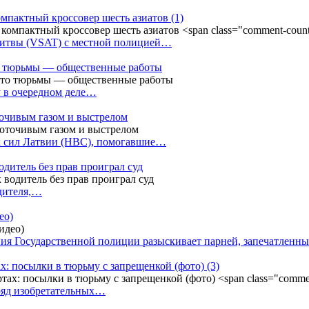
омпактный кроссовер шесть азиатов
(1)
Литвы (VSAT) с местной полицией…
сто тюрьмы — общественные работы
у в очередном деле…
точивым газом и выстрелом
х сил Латвии (НВС), помогавшие…
одитель без прав проиграл суд
одителя,…
ео)
ния Государственной полиции разыскивает парней, запечатлен
х: посылки в тюрьму с запрещенкой (фото)
(3)
ряд изобретательных…