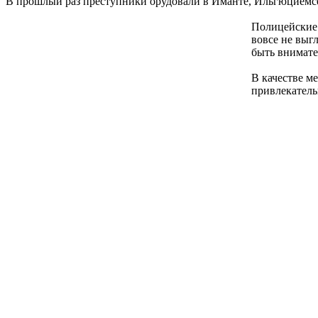
В прошлый раз преступники орудовали в Иманте, Ильгюциемсе
Полицейские 
вовсе не выг
быть внимат
В качестве м
привлекатель