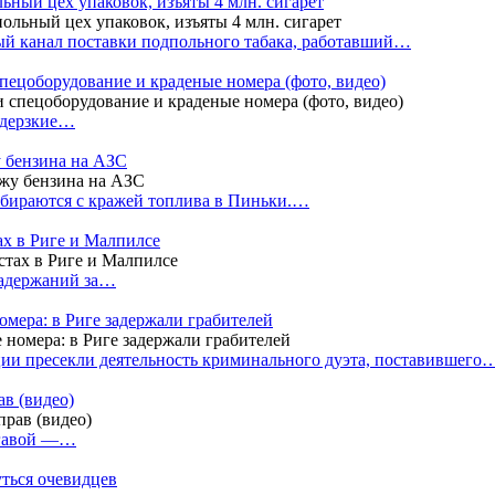
ный цех упаковок, изъяты 4 млн. сигарет
й канал поставки подпольного табака, работавший…
пецоборудование и краденые номера (фото, видео)
 дерзкие…
у бензина на АЗС
бираются с кражей топлива в Пиньки.…
ах в Риге и Малпилсе
задержаний за…
омера: в Риге задержали грабителей
ии пресекли деятельность криминального дуэта, поставившего
в (видео)
лгавой —…
уться очевидцев