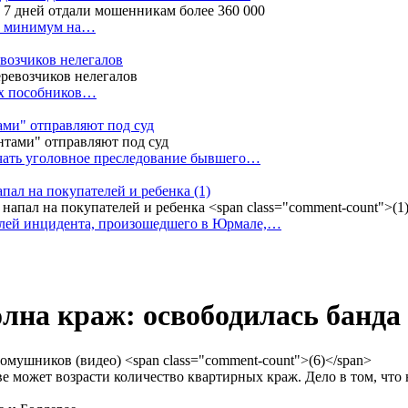
ак минимум на…
евозчиков нелегалов
вух пособников…
тами" отправляют под суд
ачать уголовное преследование бывшего…
апал на покупателей и ребенка
(1)
елей инцидента, произошедшего в Юрмале,…
лна краж: освободилась банда
е может возрасти количество квартирных краж. Дело в том, что 