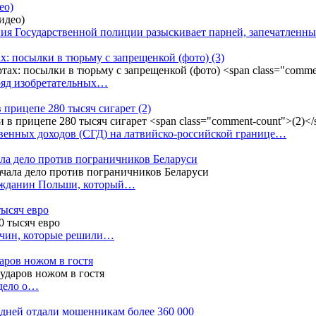
ео)
ния Государственной полиции разыскивает парней, запечатлен
х: посылки в тюрьму с запрещенкой (фото)
(3)
ряд изобретательных…
в прицепе 280 тысяч сигарет
(2)
енных доходов (СГД) на латвийско-российской границе…
ала дело против пограничников Беларуси
ражданин Польши, который…
тысяч евро
жчин, которые решили…
даров ножом в гостя
 дело о…
7 дней отдали мошенникам более 360 000