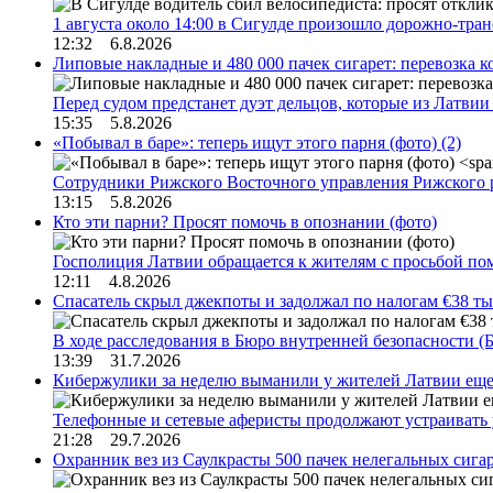
1 августа около 14:00 в Сигулде произошло дорожно-тр
12:32 6.8.2026
Липовые накладные и 480 000 пачек сигарет: перевозка 
Перед судом предстанет дуэт дельцов, которые из Латви
15:35 5.8.2026
«Побывал в баре»: теперь ищут этого парня (фото)
(2)
Сотрудники Рижского Восточного управления Рижского 
13:15 5.8.2026
Кто эти парни? Просят помочь в опознании (фото)
Госполиция Латвии обращается к жителям с просьбой п
12:11 4.8.2026
Спасатель скрыл джекпоты и задолжал по налогам €38 ты
В ходе расследования в Бюро внутренней безопасности 
13:39 31.7.2026
Кибержулики за неделю выманили у жителей Латвии еще
Телефонные и сетевые аферисты продолжают устраивать
21:28 29.7.2026
Охранник вез из Саулкрасты 500 пачек нелегальных сигар