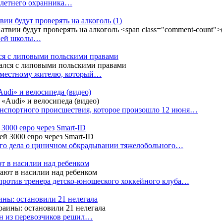
4-летнего охранника…
вии будут проверять на алкоголь
(1)
дней школы…
ся с липовыми польскими правами
е местному жителю, который…
udi» и велосипеда (видео)
анспортного происшествия, которое произошло 12 июня…
3000 евро через Smart-ID
ого дела о циничном обкрадывании тяжелобольного…
т в насилии над ребенком
против тренера детско-юношеского хоккейного клуба…
аины: остановили 21 нелегала
ин из перевозчиков решил…