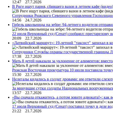
12:47 27.7.2026
В Риге ищут парня, сбившего вазон в летнем кафе (видео
Сотрудники Рижского Северного управления Госполиции
14:56 24.7.2026
Гибель школьницы на зебре: 94-летнего водителя отправ
22 июля Верховный суд (Сенат) сообщил: престарелому 
20:09 22.7.2026
«Латвийский маршрут»: 19-летний "таксист" запихал в к
Сотрудники Службы охраны государственной границы 
17:38 22.7.2026
Мать 8 детей наказали за уклонение от алиментов: вме
Рижская Восточная прокуратура 10 июля поставила точк
15:30 22.7.2026
Нелегалы кидались в солдат дровами: им ответили слезо
За минувшие сутки солдаты Национальных вооруженны
13:57 22.7.2026
«Вы сначала откажитесь, а потом зовите адвоката!»: как в
17 июля Верховный суд (Сенат) поставил точку в деле в
21:22 21.7.2026