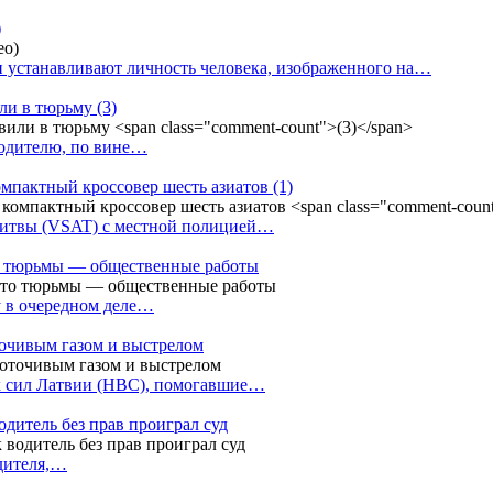
)
 устанавливают личность человека, изображенного на…
или в тюрьму
(3)
водителю, по вине…
омпактный кроссовер шесть азиатов
(1)
Литвы (VSAT) с местной полицией…
сто тюрьмы — общественные работы
у в очередном деле…
точивым газом и выстрелом
х сил Латвии (НВС), помогавшие…
одитель без прав проиграл суд
одителя,…