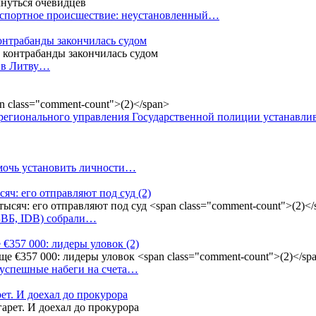
анспортное происшествие: неустановленный…
контрабанды закончилась судом
и в Литву…
регионального управления Государственной полиции устанавл
омочь установить личности…
сяч: его отправляют под суд
(2)
(БВБ, IDB) собрали…
 €357 000: лидеры уловок
(2)
 успешные набеги на счета…
ет. И доехал до прокурора