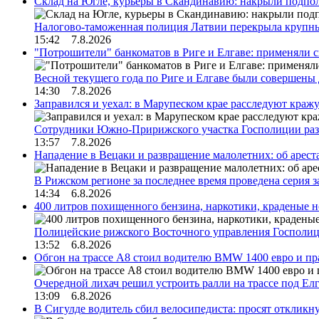
Склад на Югле, курьеры в Скандинавию: накрыли подполь
Налогово-таможенная полиция Латвии перекрыла крупны
15:42 7.8.2026
"Потрошители" банкоматов в Риге и Елгаве: применяли с
Весной текущего года по Риге и Елгаве были совершены
14:30 7.8.2026
Заправился и уехал: в Марупеском крае расследуют краж
Сотрудники Южно-Пририжского участка Госполиции раз
13:57 7.8.2026
Нападение в Вецаки и развращение малолетних: об арест
В Рижском регионе за последнее время проведена серия 
14:34 6.8.2026
400 литров похищенного бензина, наркотики, краденые н
Полицейские рижского Восточного управления Госполиц
13:52 6.8.2026
Обгон на трассе А8 стоил водителю BMW 1400 евро и пра
Очередной лихач решил устроить ралли на трассе под Е
13:09 6.8.2026
В Сигулде водитель сбил велосипедиста: просят откликн