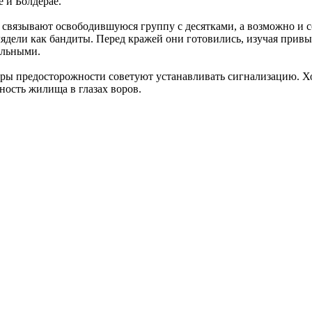
 и Болдерае.
связывают освободившуюся группу с десятками, а возможно и сот
лядели как бандиты. Перед кражей они готовились, изучая привы
ельными.
еры предосторожности советуют устанавливать сигнализацию. Хо
ность жилища в глазах воров.