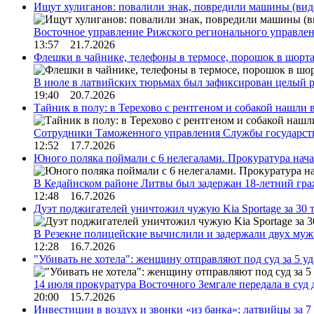
Ищут хулиганов: повалили знак, повредили машины (вид
Восточное управление Рижского регионального управле
13:57 21.7.2026
Флешки в чайнике, телефоны в термосе, порошок в шорта
В июле в латвийских тюрьмах был зафиксирован целый 
19:40 20.7.2026
Тайник в полу: в Терехово с рентгеном и собакой нашли 
Сотрудники Таможенного управления Службы государств
12:52 17.7.2026
Юного поляка поймали с 6 нелегалами. Прокуратура нач
В Кедайнском районе Литвы был задержан 18-летний г
12:48 16.7.2026
Дуэт поджигателей уничтожил чужую Kia Sportage за 30 
В Резекне полицейские вычислили и задержали двух му
12:28 16.7.2026
"Убивать не хотела": женщину отправляют под суд за 5 у
14 июля прокуратура Восточного Земгале передала в суд
20:00 15.7.2026
Инвестиции в воздух и звонки «из банка»: латвийцы за 