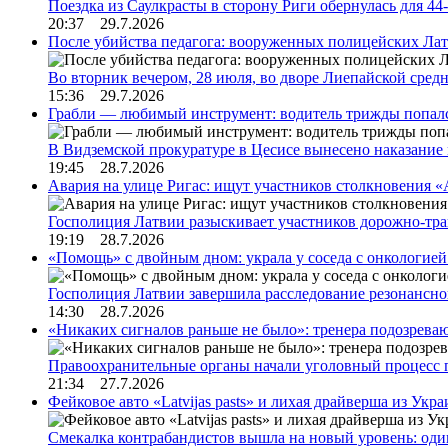
Поездка из Саулкрасты в сторону Риги обернулась для 4
20:37 29.7.2026
После убийства педагога: вооруженных полицейских Лат
Во вторник вечером, 28 июля, во дворе Лиепайской сре
15:36 29.7.2026
Грабли — любимый инструмент: водитель трижды попал
В Видземской прокуратуре в Цесисе вынесено наказани
19:45 28.7.2026
Авария на улице Ригас: ищут участников столкновения «A
Госполиция Латвии разыскивает участников дорожно-тр
19:19 28.7.2026
«Помощь» с двойным дном: украла у соседа с онкологией 
Госполиция Латвии завершила расследование резонансн
14:30 28.7.2026
«Никаких сигналов раньше не было»: тренера подозреваю
Правоохранительные органы начали уголовный процесс 
21:34 27.7.2026
Фейковое авто «Latvijas pasts» и лихая драйверша из Укр
Смекалка контрабандистов вышла на новый уровень: од