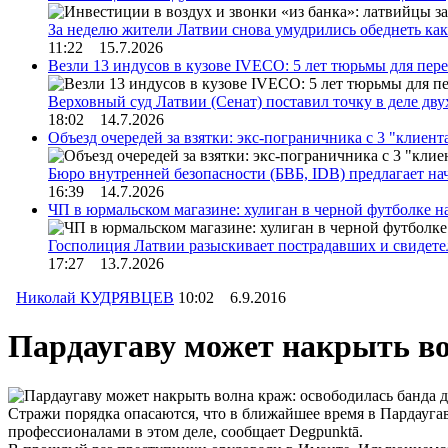
За неделю жители Латвии снова умудрились обеднеть к
11:22 15.7.2026
Везли 13 индусов в кузове IVECO: 5 лет тюрьмы для пер
Верховный суд Латвии (Сенат) поставил точку в деле д
18:02 14.7.2026
Объезд очередей за взятки: экс-пограничника с 3 "клиен
Бюро внутренней безопасности (БВБ, IDB) предлагает н
16:39 14.7.2026
ЧП в юрмальском магазине: хулиган в черной футболке н
Госполиция Латвии разыскивает пострадавших и свидет
17:27 13.7.2026
Николай КУДРЯВЦЕВ
10:02 6.9.2016
Пардаугаву может накрыть во
Стражи порядка опасаются, что в ближайшее время в Пардаугав
профессионалами в этом деле, сообщает Degpunktā.