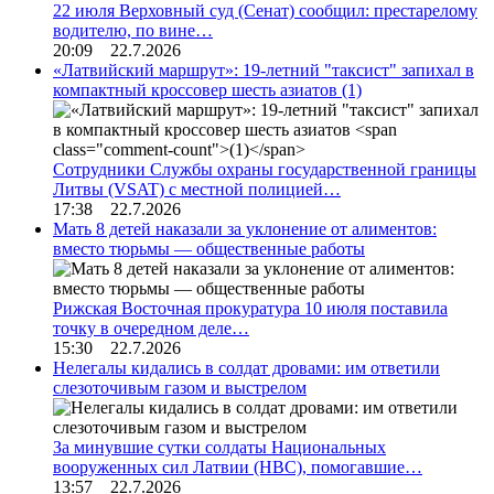
22 июля Верховный суд (Сенат) сообщил: престарелому
водителю, по вине…
20:09 22.7.2026
«Латвийский маршрут»: 19-летний "таксист" запихал в
компактный кроссовер шесть азиатов
(1)
Сотрудники Службы охраны государственной границы
Литвы (VSAT) с местной полицией…
17:38 22.7.2026
Мать 8 детей наказали за уклонение от алиментов:
вместо тюрьмы — общественные работы
Рижская Восточная прокуратура 10 июля поставила
точку в очередном деле…
15:30 22.7.2026
Нелегалы кидались в солдат дровами: им ответили
слезоточивым газом и выстрелом
За минувшие сутки солдаты Национальных
вооруженных сил Латвии (НВС), помогавшие…
13:57 22.7.2026