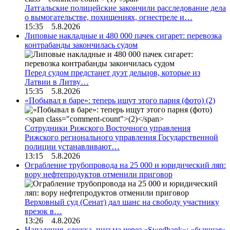
Латгальские полицейские закончили расследование дела
о вымогательстве, похищениях, огнестреле и…
15:35 5.8.2026
Липовые накладные и 480 000 пачек сигарет: перевозка
контрабанды закончилась судом
Перед судом предстанет дуэт дельцов, которые из
Латвии в Литву…
15:35 5.8.2026
«Побывал в баре»: теперь ищут этого парня (фото)
(2)
Сотрудники Рижского Восточного управления
Рижского регионального управления Государственной
полиции устанавливают…
13:15 5.8.2026
Ограбление трубопровода на 25 000 и юридический ляп:
вору нефтепродуктов отменили приговор
Верховный суд (Сенат) дал шанс на свободу участнику
врезок в…
13:26 4.8.2026
Нападения, слежка, письма через «Swedbank»: «бывшая»