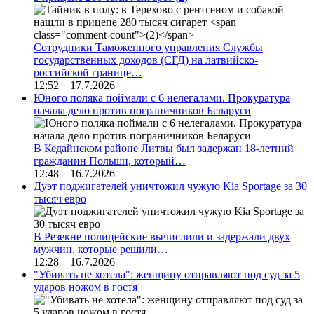
Сотрудники Таможенного управления Службы
государственных доходов (СГД) на латвийско-
российской границе…
12:52 17.7.2026
Юного поляка поймали с 6 нелегалами. Прокуратура
начала дело против пограничников Беларуси
В Кедайнском районе Литвы был задержан 18-летний
гражданин Польши, который…
12:48 16.7.2026
Дуэт поджигателей уничтожил чужую Kia Sportage за 30
тысяч евро
В Резекне полицейские вычислили и задержали двух
мужчин, которые решили…
12:28 16.7.2026
"Убивать не хотела": женщину отправляют под суд за 5
ударов ножом в гостя