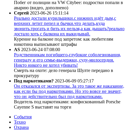
Побег от полиции на VW Citybee: подростки попали в
аварию (видео, дополнено)
Сергей
2023-06-26 15:11:14
Реально достали курильщики.с нижних идёт дым,с
верхних летит пепел и бычки.что делать,куда
звонить.трогать и бить их нельзя,а как дышать?реально
достало хоть с балкона их выкидывай.
Курение на балконе под запретом: как любителям
никотина выписывают штрафы
AS
2023-06-24 07:08:00
Родственникам погибшего-глубокие соболезнования,
генералу и его семье-выдержки, суду-милосердия.
Никто никого не хотел убивать!
Смерть на охоте: дело генерала Шулте передано в
прокуратуру
Под наркотиками?
2023-06-09 05:27:17
Он отказался от экспертизы. За это такое же наказание,
как если бы под наркотиками. Но это вовсе не значит,
что он действительно был под наркотиками.
Водитель под наркотиками: конфискованный Porsche
Cayenne S выставят на торги
События
Техно
Охрана