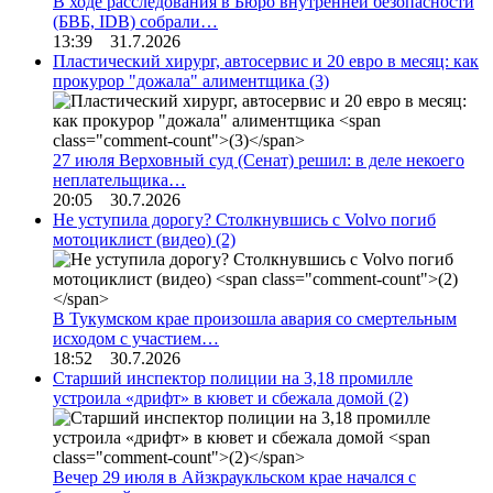
В ходе расследования в Бюро внутренней безопасности
(БВБ, IDB) собрали…
13:39 31.7.2026
Пластический хирург, автосервис и 20 евро в месяц: как
прокурор "дожала" алиментщика
(3)
27 июля Верховный суд (Сенат) решил: в деле некоего
неплательщика…
20:05 30.7.2026
Не уступила дорогу? Столкнувшись с Volvo погиб
мотоциклист (видео)
(2)
В Тукумском крае произошла авария со смертельным
исходом с участием…
18:52 30.7.2026
Старший инспектор полиции на 3,18 промилле
устроила «дрифт» в кювет и сбежала домой
(2)
Вечер 29 июля в Айзкраукльском крае начался с