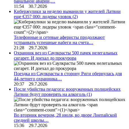
банальной аварии,…
11:54 30.7.2026
Кибержулики за неделю выманили у жителей Латвии
еще €357 000: лидеры уловок
(2)
Телефонные и сетевые аферисты продолжают
устраивать успешные набеги на счета…
21:28 29.7.2026
Охранник вез из Саулкрасты 500 пачек нелегальных
сигарет. И доехал до прокурора
Поездка из Саулкрасты в сторону Риги обернулась для
44-летнего охранника…
20:37 29.7.2026
После убийства педагога: вооруженных полицейских
Латвии будут проверять на алкоголь
(1)
Во вторник вечером, 28 июля, во дворе Лиепайской
средней школы…
15:36 29.7.2026