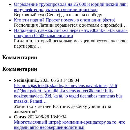
Ограбление трубопровода на 25 000 и юридический ляп:
вору нефтепродуктов отменили приговор
Верховный суд (Сенат) дал шанс на свободу…
Кто эти парни? Просят помочь в опознании (фото)
Госполиция Латвии обращается к жителям с просьбой…
Нападения, слежка, письма через «Swedbank»: «бывшая»
получила €2500 компенсации
Рижанин, который несколько месяцев «прессовал» свою
партнершу,…
Комментарии
Комментарии
Secinājumi...
2023-06-28 14:39:04
Pēc policijas teiktā, skaidrs, ka neviens nav atzinies, šādi
mēģinot paķert uz muļķi, ka viens no vecākiem ir bijis
noziegumavietā. Žēl, ka tā, jo tagad ticamības moments būs
mazāks. Parasti…
Убийство 7-летней Юстине: девочку убили из-за
алиментов?
Corax
2023-06-26 18:49:34
Многотысячный штраф компании-арендатору за то, что
выдали авто несовершеннолетним!