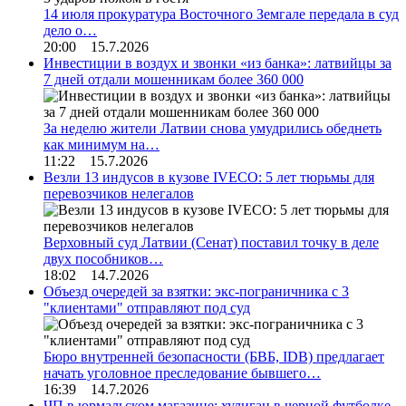
14 июля прокуратура Восточного Земгале передала в суд
дело о…
20:00 15.7.2026
Инвестиции в воздух и звонки «из банка»: латвийцы за
7 дней отдали мошенникам более 360 000
За неделю жители Латвии снова умудрились обеднеть
как минимум на…
11:22 15.7.2026
Везли 13 индусов в кузове IVECO: 5 лет тюрьмы для
перевозчиков нелегалов
Верховный суд Латвии (Сенат) поставил точку в деле
двух пособников…
18:02 14.7.2026
Объезд очередей за взятки: экс-пограничника с 3
"клиентами" отправляют под суд
Бюро внутренней безопасности (БВБ, IDB) предлагает
начать уголовное преследование бывшего…
16:39 14.7.2026
ЧП в юрмальском магазине: хулиган в черной футболке