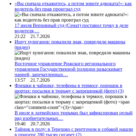
«Вы сначала откажитесь, а потом зовите адвоката!»: как
водитель без прав проиграл суд
17 июля Верховный суд (Сенат) поставил точку в деле
водителя,…
21:22 21.7.2026
Ищут хулиганов: повалили знак, повредили машины
(видео)
Восточное управление Рижского регионального
управления Государственной полиции разыскивает
парней, запечатленных…
13:57 21.7.2026
Флешки в чайнике, телефоны в термосе, порошок в
шортах: посылки в тюрьму с запрещенкой (фото)
(3)
В июле в латвийских тюрьмах был зафиксирован целый
ряд изобретательных…
19:40 20.7.2026
Тайник в полу: в Терехово с рентгеном и собакой нашли
в прицепе 280 тысяч сигарет
(2)