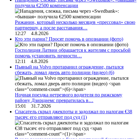
получила €2500 компенсации
Рижанин, который несколько месяцев «прессовал» свою
партнершу, а после расставания…
12:27 4.8.2026
Кто эти парни? Просят помочь в опознании (фото)
Госполиция Латвии обращается к жителям с просьбой
помочь установить личности…
12:11 4.8.2026
Пьяный на Volvo протаранил ограждение, пытался
сбежать, ломал дверь авто полиции (видео)
(6)
Ночная поездка нетрезвого водителя по рижскому
району Дзирциемс превратилась в…
15:01 31.7.2026
Спасатель скрыл джекпоты и задолжал по налогам €38
тысяч: его отправляют под суд
(1)