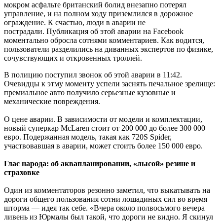
мокром асфальте британский болид внезапно потерял
управление, и на полном ходу приземлился в дорожное
ограждение. К счастью, люди в аварии не
пострадали. Публикация об этой аварии на Facebook
моментально обросла сотнями комментариев. Как водится,
пользователи разделились на диванных экспертов по физике,
сочувствующих и откровенных троллей.
В полицию поступил звонок об этой аварии в 11:42.
Очевидцы к этму моменту успели заснять печальное зрелище:
премиальное авто получило серьезные кузовные и
механические повреждения.
О цене аварии. В зависимости от модели и комплектации,
новый суперкар McLaren стоит от 200 000 до более 300 000
евро. Подержанная модель, такая как 720S Spider,
участвовавшая в аварии, может стоить более 150 000 евро.
Глас народа: об аквапланировании, «лысой» резине и
страховке
Один из комментаторов резонно заметил, что выкатывать на
дороги общего пользования сотни лошадиных сил во время
шторма — идея так себе. «Вчера около полвосьмого вечера
ливень из Юрмалы был такой, что дороги не видно. Я скинул