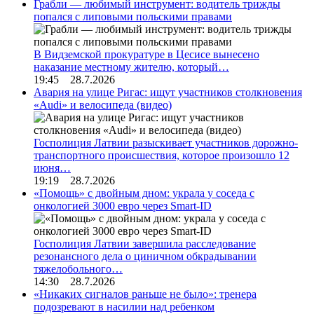
Грабли — любимый инструмент: водитель трижды
попался с липовыми польскими правами
В Видземской прокуратуре в Цесисе вынесено
наказание местному жителю, который…
19:45 28.7.2026
Авария на улице Ригас: ищут участников столкновения
«Audi» и велосипеда (видео)
Госполиция Латвии разыскивает участников дорожно-
транспортного происшествия, которое произошло 12
июня…
19:19 28.7.2026
«Помощь» с двойным дном: украла у соседа с
онкологией 3000 евро через Smart-ID
Госполиция Латвии завершила расследование
резонансного дела о циничном обкрадывании
тяжелобольного…
14:30 28.7.2026
«Никаких сигналов раньше не было»: тренера
подозревают в насилии над ребенком