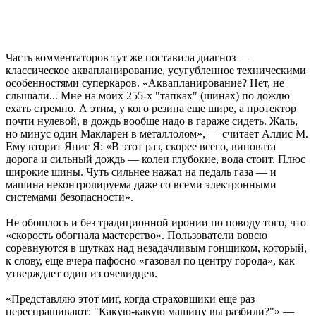
Часть комментаторов тут же поставила диагноз —
классическое аквапланирование, усугубленное техническими
особенностями суперкаров. «Аквапланирование? Нет, не
слышали... Мне на моих 255-х "тапках" (шинах) по дождю
ехать стремно. А этим, у кого резина еще шире, а протектор
почти нулевой, в дождь вообще надо в гараже сидеть. Жаль,
но минус один Макларен в металлолом», — считает Алдис М.
Ему вторит Янис Я: «В этот раз, скорее всего, виновата
дорога и сильный дождь — колеи глубокие, вода стоит. Плюс
широкие шины. Чуть сильнее нажал на педаль газа — и
машина неконтролируема даже со всеми электронными
системами безопасности».
Не обошлось и без традиционной иронии по поводу того, что
«скорость обогнала мастерство». Пользователи вовсю
соревнуются в шутках над незадачливым гонщиком, который,
к слову, еще вчера пафосно «газовал по центру города», как
утверждает один из очевидцев.
«Представляю этот миг, когда страховщики еще раз
переспрашивают: "Какую-какую машину вы разбили?"» —